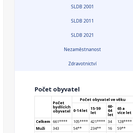
SLDB 2001
SLDB 2011
SLDB 2021
Nezaměstnanost
Zdravotnictví
Počet obyvatel
Počet obyvatel ve věku
Počet
60-
bydlících
15-59
65 a
0-14 let
64
obyvatel
let
více let
let
Celkem
661
**
**
105
**
**
421
**
**
34
128
**
**
Muži
343
54
*
*
234
*
*
16
59
*
*