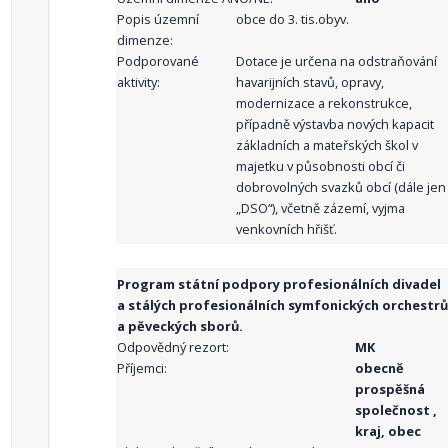
Popis územní
obce do 3. tis.obyv.
dimenze:
Podporované
Dotace je určena na odstraňování
aktivity:
havarijních stavů, opravy,
modernizace a rekonstrukce,
případně výstavba nových kapacit
základních a mateřských škol v
majetku v působnosti obcí či
dobrovolných svazků obcí (dále jen
„DSO“), včetně zázemí, vyjma
venkovních hřišť.
Program státní podpory profesionálních divadel
a stálých profesionálních symfonických orchestrů
a pěveckých sborů.
Odpovědný rezort:
MK
Příjemci:
obecně
prospěšná
společnost ,
kraj, obec