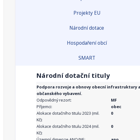
Projekty EU
Národní dotace
Hospodaření obcí
SMART
Národní dotační tituly
Podpora rozvoje a obnovy obecní infrastruktury 
občanského vybavení.
Odpovědný rezort:
MF
Příjemci:
obec
Alokace dotačního titulu 2023 (mil.
0
Kč):
Alokace dotačního titulu 2024 (mil.
0
Kč):
Územní dimenze ANO/NE:
ano