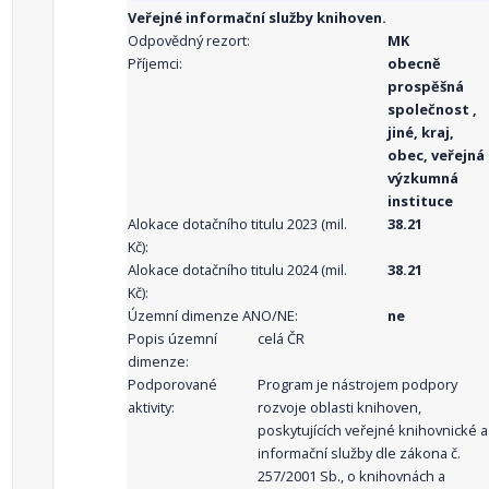
Veřejné informační služby knihoven.
Odpovědný rezort:
MK
Příjemci:
obecně
prospěšná
společnost ,
jiné, kraj,
obec, veřejná
výzkumná
instituce
Alokace dotačního titulu 2023 (mil.
38.21
Kč):
Alokace dotačního titulu 2024 (mil.
38.21
Kč):
Územní dimenze ANO/NE:
ne
Popis územní
celá ČR
dimenze:
Podporované
Program je nástrojem podpory
aktivity:
rozvoje oblasti knihoven,
poskytujících veřejné knihovnické a
informační služby dle zákona č.
257/2001 Sb., o knihovnách a