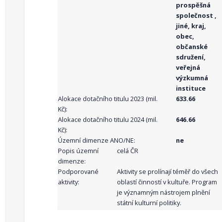
prospěšná
společnost ,
jiné, kraj,
obec,
občanské
sdružení,
veřejná
výzkumná
instituce
Alokace dotačního titulu 2023 (mil.
633.66
Kč):
Alokace dotačního titulu 2024 (mil.
646.66
Kč):
Územní dimenze ANO/NE:
ne
Popis územní
celá ČR
dimenze:
Podporované
Aktivity se prolínají téměř do všech
aktivity:
oblastí činností v kultuře. Program
je významným nástrojem plnění
státní kulturní politiky.