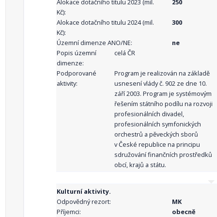
Alokace dotačního titulu 2023 (mil.
250
Kč):
Alokace dotačního titulu 2024 (mil.
300
Kč):
Územní dimenze ANO/NE:
ne
Popis územní
celá ČR
dimenze:
Podporované
Program je realizován na základě
aktivity:
usnesení vlády č. 902 ze dne 10.
září 2003. Program je systémovým
řešením státního podílu na rozvoji
profesionálních divadel,
profesionálních symfonických
orchestrů a pěveckých sborů
v České republice na principu
sdružování finančních prostředků
obcí, krajů a státu.
Kulturní aktivity.
Odpovědný rezort:
MK
Příjemci:
obecně