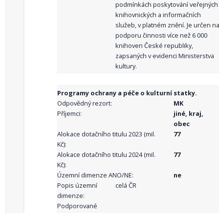
podmínkách poskytování veřejných
knihovnických a informačních
služeb, v platném znění. Je určen n
podporu činnosti více než 6 000
knihoven České republiky,
zapsaných v evidenci Ministerstva
kultury.
Programy ochrany a péče o kulturní statky.
Odpovědný rezort:
MK
Příjemci:
jiné, kraj,
obec
Alokace dotačního titulu 2023 (mil.
77
Kč):
Alokace dotačního titulu 2024 (mil.
77
Kč):
Územní dimenze ANO/NE:
ne
Popis územní
celá ČR
dimenze:
Podporované
aktivity: