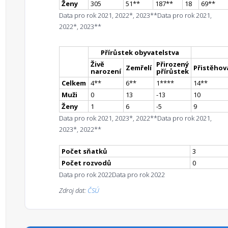
Ženy
305
51
*
*
187
*
*
18
69
*
*
Data pro rok 2021, 2022*, 2023**
Data pro rok 2021,
2022*, 2023**
Přírůstek obyvatelstva
Živě
Přirozený
Zemřelí
Přistěhova
narození
přírůstek
Celkem
4
*
*
6
*
*
1
**
**
14
*
*
Muži
0
13
-13
10
Ženy
1
6
-5
9
Data pro rok 2021, 2023*, 2022**
Data pro rok 2021,
2023*, 2022**
Počet sňatků
3
Počet rozvodů
0
Data pro rok 2022
Data pro rok 2022
Zdroj dat:
ČSÚ