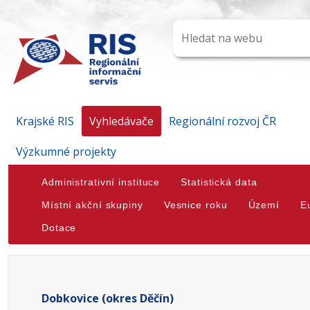
Krajské RIS
Vyhledávače
Regionální rozvoj ČR
Výzkumné projekty
Administrativní instituce
Statistická data
Místní akční skupiny
Vesnice roku
Území
E
Dotace
Dobkovice (okres Děčín)