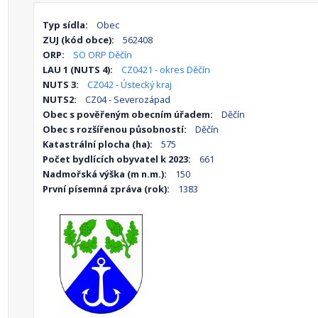
Typ sídla:
Obec
ZUJ (kód obce):
562408
ORP:
SO ORP Děčín
LAU 1 (NUTS 4):
CZ0421 - okres Děčín
NUTS 3:
CZ042 - Ústecký kraj
NUTS2:
CZ04 - Severozápad
Obec s pověřeným obecním úřadem:
Děčín
Obec s rozšířenou působností:
Děčín
Katastrální plocha (ha):
575
Počet bydlících obyvatel k 2023:
661
Nadmořská výška (m n.m.):
150
První písemná zpráva (rok):
1383