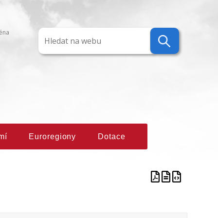
ména
mí
Euroregiony
Dotace