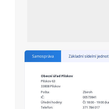
Samospráva
Základní sídelní jedno
Obecní úřad Plískov
Plískov 63
33808 Plískov
Pošta:
Zbiroh
IČ:
00573841
Úřední hodiny:
Čt 18:00 - 19:00 (k
Telefon:
371 784 017