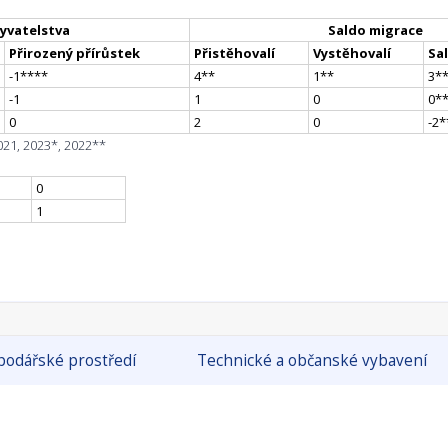
yvatelstva
Saldo migrace
Přirozený přírůstek
Přistěhovalí
Vystěhovalí
Sa
-1
**
**
4
*
*
1
*
*
3
*
-1
1
0
0
*
0
2
0
-2
*
021, 2023*, 2022**
0
1
odářské prostředí
Technické a občanské vybavení