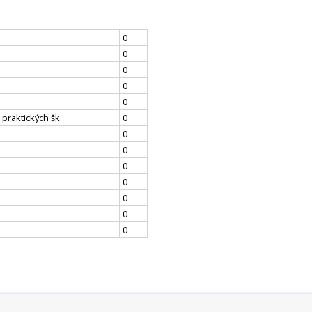
0
0
0
0
0
 praktických šk
0
0
0
0
0
0
0
0