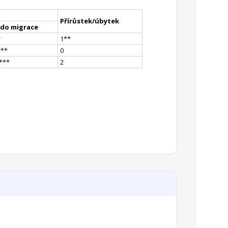
Přírůstek/úbytek
ldo migrace
*
1
*
*
*
**
0
*
**
2