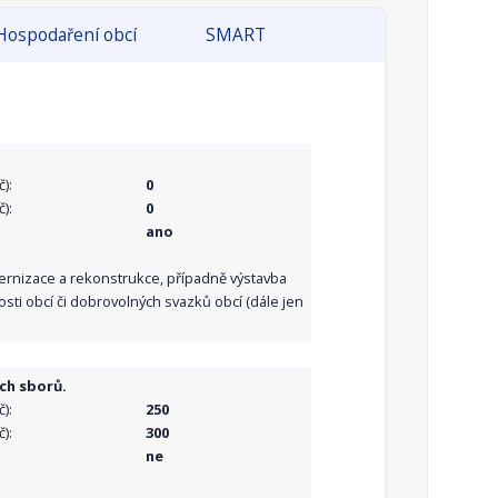
Hospodaření obcí
SMART
):
0
):
0
ano
dernizace a rekonstrukce, případně výstavba
sti obcí či dobrovolných svazků obcí (dále jen
ch sborů.
):
250
):
300
ne