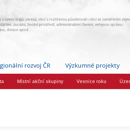
 z území krajů, okresů, obcí s rozšířenou působností i obcí se zaměřením zej
ářské, sociální, životní prostředí, administrativní členění, veřejnou správu i
vu, dotace apod.
gionální rozvoj ČR
Výzkumné projekty
ta
Místní akční skupiny
Vesnice roku
Úze