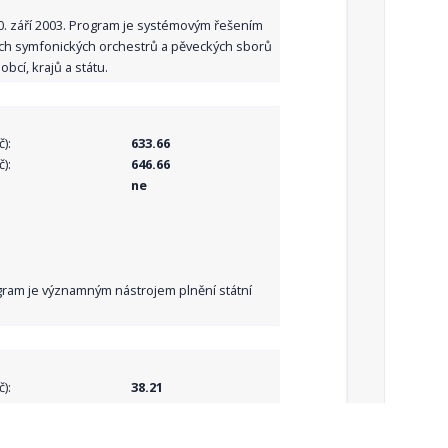
10. září 2003. Program je systémovým řešením
ních symfonických orchestrů a pěveckých sborů
bcí, krajů a státu.
):
633.66
):
646.66
ne
Program je významným nástrojem plnění státní
):
38.21
):
38.21
ne