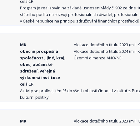
celá ČR
Program je realizován na základě usnesení vlády č. 902 ze dne 
státního podílu na rozvoji profesionálních divadel, profesionál
v České republice na principu sdružování finančních prostředků o
MK
Alokace dotačního titulu 2023 (mil. Kč
obecně prospěšná
Alokace dotačního titulu 2024 (mil. Kč
společnost , jiné, kraj,
Územní dimenze ANO/NE:
obec, občanské
sdružení, veřejná
výzkumná instituce
celá ČR
Aktivity se prolínají téměř do všech oblastí činností v kultuře. 
kulturní politiky.
MK
Alokace dotačního titulu 2023 (mil. Kč
obecně prospěšná
Alokace dotačního titulu 2024 (mil. Kč
společnost , jiné, kraj,
Územní dimenze ANO/NE: