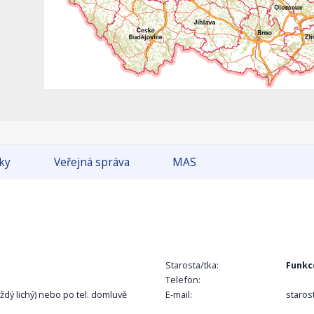
tky
Veřejná správa
MAS
Starosta/tka:
Funkc
Telefon:
aždý lichý) nebo po tel. domluvě
E-mail:
staros