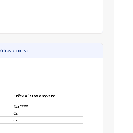
Zdravotnictví
Střední stav obyvatel
123
**
**
62
62