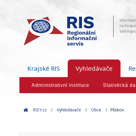
Informace
na hospod
samosprá
Krajské RIS
Vyhledávače
Re
Administrativní instituce
Statistická da
Home
RISY.cz
Vyhledávače
Obce
Plískov