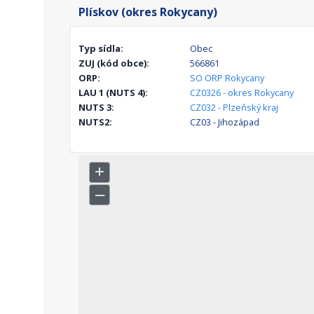
Plískov (okres Rokycany)
Typ sídla:
Obec
ZUJ (kód obce):
566861
ORP:
SO ORP Rokycany
LAU 1 (NUTS 4):
CZ0326 - okres Rokycany
NUTS 3:
CZ032 - Plzeňský kraj
NUTS2:
CZ03 - Jihozápad