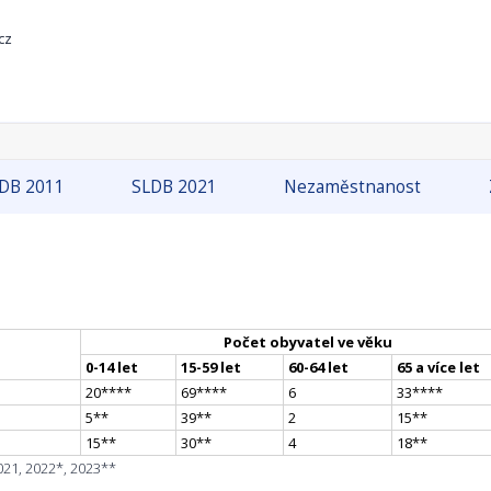
cz
DB 2011
SLDB 2021
Nezaměstnanost
Počet obyvatel ve věku
0-14 let
15-59 let
60-64 let
65 a více let
20
**
**
69
**
**
6
33
**
**
5
*
*
39
*
*
2
15
*
*
15
*
*
30
*
*
4
18
*
*
021, 2022*, 2023**