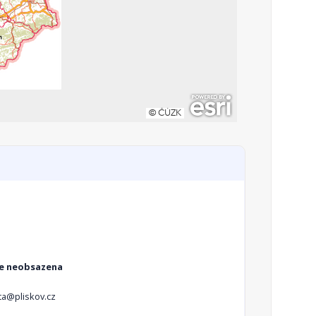
e neobsazena
ta@pliskov.cz