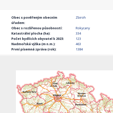
Obec s pověřeným obecním
Zbiroh
úřadem:
Obec s rozšířenou působností:
Rokycany
Katastrální plocha (ha):
334
Počet bydlících obyvatel k 2023:
123
Nadmořská výška (m n.m.):
463
První písemná zpráva (rok):
1384