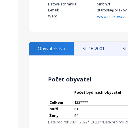
Datová schránka:
5inbh7f
E-mail:
starosta@pliskov.
Web:
www.pliskov.cz
Obyvatelstvo
SLDB 2001
SL
Počet obyvatel
Počet bydlících obyvatel
Celkem
123
**
**
Muži
61
Ženy
64
Data pro rok 2021, 2022*, 2023**
Data pro rok 2