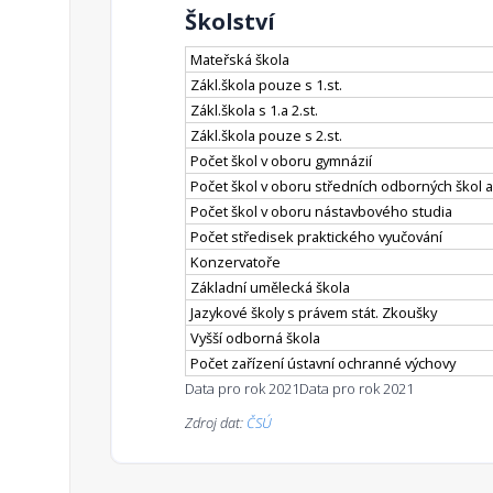
Školství
Mateřská škola
Zákl.škola pouze s 1.st.
Zákl.škola s 1.a 2.st.
Zákl.škola pouze s 2.st.
Počet škol v oboru gymnázií
Počet škol v oboru středních odborných škol a
Počet škol v oboru nástavbového studia
Počet středisek praktického vyučování
Konzervatoře
Základní umělecká škola
Jazykové školy s právem stát. Zkoušky
Vyšší odborná škola
Počet zařízení ústavní ochranné výchovy
Data pro rok 2021
Data pro rok 2021
Zdroj dat:
ČSÚ