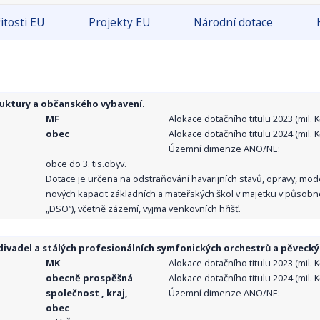
itosti EU
Projekty EU
Národní dotace
ruktury a občanského vybavení.
MF
Alokace dotačního titulu 2023 (mil. Kč
obec
Alokace dotačního titulu 2024 (mil. Kč
Územní dimenze ANO/NE:
obce do 3. tis.obyv.
Dotace je určena na odstraňování havarijních stavů, opravy, mo
nových kapacit základních a mateřských škol v majetku v působno
„DSO“), včetně zázemí, vyjma venkovních hřišť.
ivadel a stálých profesionálních symfonických orchestrů a pěvecký
MK
Alokace dotačního titulu 2023 (mil. Kč
obecně prospěšná
Alokace dotačního titulu 2024 (mil. Kč
společnost , kraj,
Územní dimenze ANO/NE:
obec