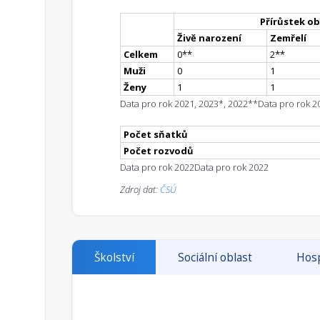
Přírůstek ob
Živě narození
Zemřelí
Celkem
0
*
*
2
*
*
Muži
0
1
Ženy
1
1
Data pro rok 2021, 2023*, 2022**
Data pro rok 2
Počet sňatků
Počet rozvodů
Data pro rok 2022
Data pro rok 2022
Zdroj dat:
ČSÚ
Školství
Sociální oblast
Hosp