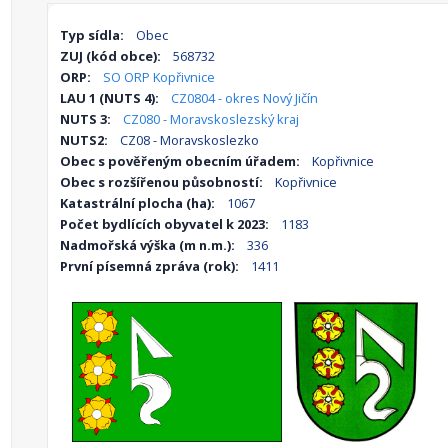
Typ sídla:
Obec
ZUJ (kód obce):
568732
ORP:
SO ORP Kopřivnice
LAU 1 (NUTS 4):
CZ0804 - okres Nový Jičín
NUTS 3:
CZ080 - Moravskoslezský kraj
NUTS2:
CZ08 - Moravskoslezko
Obec s pověřeným obecním úřadem:
Kopřivnice
Obec s rozšířenou působností:
Kopřivnice
Katastrální plocha (ha):
1067
Počet bydlících obyvatel k 2023:
1183
Nadmořská výška (m n.m.):
336
První písemná zpráva (rok):
1411