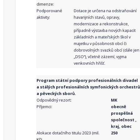
dimenze:
Podporované
Dotace je určena na odstraňování
aktivity:
havarijních stavů, opravy,
modernizace a rekonstrukce,
případně výstavba nových kapacit
základních a mateřských škol v
majetku v působnosti obcí či
dobrovolných svazků obcí (dále jen
„DSO“), včetně zázemí, vyjma
venkovních hřišť.
Program státní podpory profesionálních divadel
a stálých profesionálních symfonických orchestrů
a pěveckých sborů.
Odpovědný rezort:
MK
Příjemci:
obecně
prospěšná
společnost ,
kraj, obec
Alokace dotačního titulu 2023 (mil.
250
Kč):