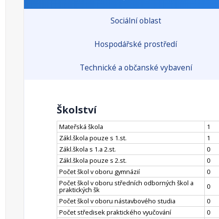
Sociální oblast
Hospodářské prostředí
Technické a občanské vybavení
Školství
Mateřská škola
1
Zákl.škola pouze s 1.st.
1
Zákl.škola s 1.a 2.st.
0
Zákl.škola pouze s 2.st.
0
Počet škol v oboru gymnázií
0
Počet škol v oboru středních odborných škol a
0
praktických šk
Počet škol v oboru nástavbového studia
0
Počet středisek praktického vyučování
0