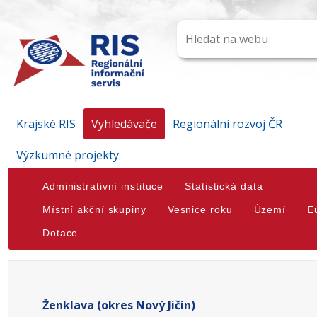
Krajské RIS
Vyhledávače
Regionální rozvoj ČR
Výzkumné projekty
Administrativní instituce
Statistická data
Místní akční skupiny
Vesnice roku
Území
E
Dotace
Ženklava (okres Nový Jičín)