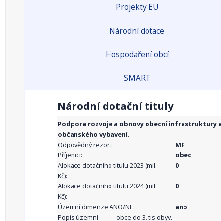
Projekty EU
Národní dotace
Hospodaření obcí
SMART
Národní dotační tituly
Podpora rozvoje a obnovy obecní infrastruktury 
občanského vybavení.
Odpovědný rezort:
MF
Příjemci:
obec
Alokace dotačního titulu 2023 (mil.
0
Kč):
Alokace dotačního titulu 2024 (mil.
0
Kč):
Územní dimenze ANO/NE:
ano
Popis územní
obce do 3. tis.obyv.