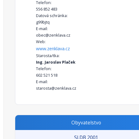
Telefon:
556 852 483
Datová schránka:
g99bjtq
E-mail:
obec@zenklava.cz
Web:
www.zenklava.cz
Starosta/tka:
Ing. Jaroslav Plaček
Telefon:
602 521 518
E-mail:
starosta@zenklava.cz
Obyvatelstvo
SLDB 2001