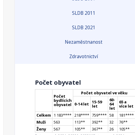
SLDB 2011
SLDB 2021
Nezaměstnanost
Zdravotnictví
Počet obyvatel
Počet obyvatel ve věku
Počet
60-
bydlících
15-59
65 a
0-14 let
64
obyvatel
let
více let
let
Celkem
1 183
**
**
218
**
**
759
**
**
58
181
**
**
Muži
563
113
*
*
392
*
*
32
76
*
*
Ženy
567
105
*
*
367
*
*
26
105
*
*