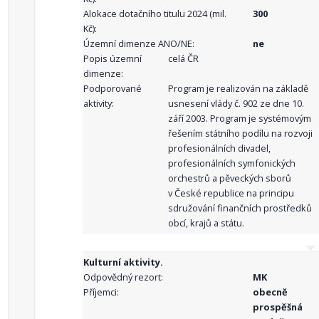
Alokace dotačního titulu 2024 (mil.
300
Kč):
Územní dimenze ANO/NE:
ne
Popis územní
celá ČR
dimenze:
Podporované
Program je realizován na základě
aktivity:
usnesení vlády č. 902 ze dne 10.
září 2003. Program je systémovým
řešením státního podílu na rozvoji
profesionálních divadel,
profesionálních symfonických
orchestrů a pěveckých sborů
v České republice na principu
sdružování finančních prostředků
obcí, krajů a státu.
Kulturní aktivity.
Odpovědný rezort:
MK
Příjemci:
obecně
prospěšná