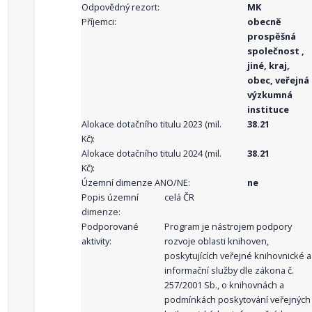
Odpovědný rezort:
MK
Příjemci:
obecně
prospěšná
společnost ,
jiné, kraj,
obec, veřejná
výzkumná
instituce
Alokace dotačního titulu 2023 (mil.
38.21
Kč):
Alokace dotačního titulu 2024 (mil.
38.21
Kč):
Územní dimenze ANO/NE:
ne
Popis územní
celá ČR
dimenze:
Podporované
Program je nástrojem podpory
aktivity:
rozvoje oblasti knihoven,
poskytujících veřejné knihovnické a
informační služby dle zákona č.
257/2001 Sb., o knihovnách a
podmínkách poskytování veřejných