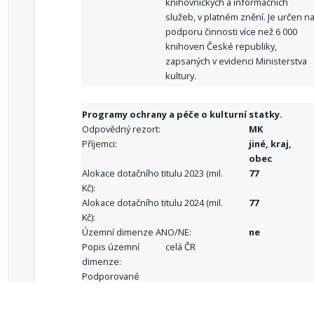
knihovnických a informačních
služeb, v platném znění. Je určen n
podporu činnosti více než 6 000
knihoven České republiky,
zapsaných v evidenci Ministerstva
kultury.
Programy ochrany a péče o kulturní statky.
Odpovědný rezort:
MK
Příjemci:
jiné, kraj,
obec
Alokace dotačního titulu 2023 (mil.
77
Kč):
Alokace dotačního titulu 2024 (mil.
77
Kč):
Územní dimenze ANO/NE:
ne
Popis územní
celá ČR
dimenze:
Podporované
aktivity: