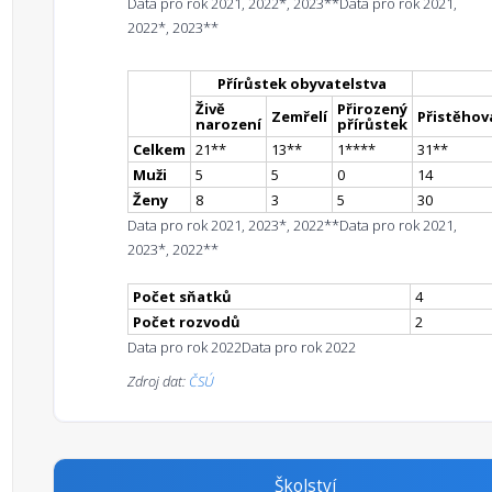
Data pro rok 2021, 2022*, 2023**
Data pro rok 2021,
2022*, 2023**
Přírůstek obyvatelstva
Živě
Přirozený
Zemřelí
Přistěhova
narození
přírůstek
Celkem
21
*
*
13
*
*
1
**
**
31
*
*
Muži
5
5
0
14
Ženy
8
3
5
30
Data pro rok 2021, 2023*, 2022**
Data pro rok 2021,
2023*, 2022**
Počet sňatků
4
Počet rozvodů
2
Data pro rok 2022
Data pro rok 2022
Zdroj dat:
ČSÚ
Školství