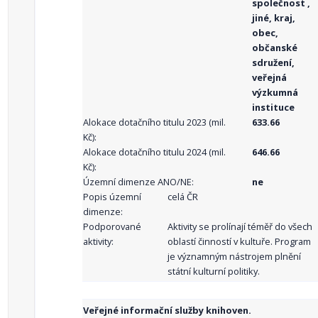
společnost ,
jiné, kraj,
obec,
občanské
sdružení,
veřejná
výzkumná
instituce
Alokace dotačního titulu 2023 (mil.
633.66
Kč):
Alokace dotačního titulu 2024 (mil.
646.66
Kč):
Územní dimenze ANO/NE:
ne
Popis územní
celá ČR
dimenze:
Podporované
Aktivity se prolínají téměř do všech
aktivity:
oblastí činností v kultuře. Program
je významným nástrojem plnění
státní kulturní politiky.
Veřejné informační služby knihoven.