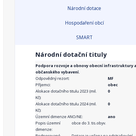
Národní dotace
Hospodaření obcí
SMART
Národní dotační tituly
Podpora rozvoje a obnovy obecní infrastruktury 
občanského vybavení.
Odpovědný rezort:
MF
Příjemci:
obec
Alokace dotačního titulu 2023 (mil.
0
Kč):
Alokace dotačního titulu 2024 (mil.
0
Kč):
Územní dimenze ANO/NE:
ano
Popis územní
obce do 3. tis.obyv.
dimenze:
Podporované
Dotace je určena na odstraňování