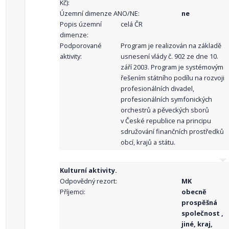
Kč):
Územní dimenze ANO/NE:
ne
Popis územní
celá ČR
dimenze:
Podporované
Program je realizován na základě
aktivity:
usnesení vlády č. 902 ze dne 10.
září 2003. Program je systémovým
řešením státního podílu na rozvoji
profesionálních divadel,
profesionálních symfonických
orchestrů a pěveckých sborů
v České republice na principu
sdružování finančních prostředků
obcí, krajů a státu.
Kulturní aktivity.
Odpovědný rezort:
MK
Příjemci:
obecně
prospěšná
společnost ,
jiné, kraj,