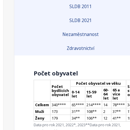
SLDB 2011
SLDB 2021
Nezaměstnanost
Zdravotnictví
Počet obyvatel
Počet obyvatel ve věku
Počet
S
60-
65 a
bydlících
s
0-14
15-59
64
více
obyvatel
o
let
let
let
let
Celkem
340
**
**
65
**
**
214
**
**
14
78
**
**
3
Muži
173
31
*
*
108
*
*
2
37
*
*
1
Ženy
179
34
*
*
106
*
*
12
41
*
*
1
Data pro rok 2021, 2022*, 2023**
Data pro rok 2021,