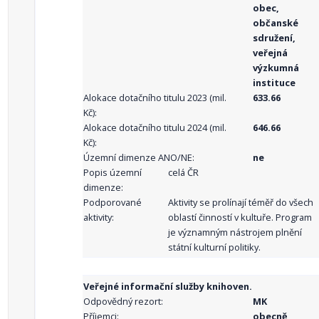
obec,
občanské
sdružení,
veřejná
výzkumná
instituce
Alokace dotačního titulu 2023 (mil.
633.66
Kč):
Alokace dotačního titulu 2024 (mil.
646.66
Kč):
Územní dimenze ANO/NE:
ne
Popis územní
celá ČR
dimenze:
Podporované
Aktivity se prolínají téměř do všech
aktivity:
oblastí činností v kultuře. Program
je významným nástrojem plnění
státní kulturní politiky.
Veřejné informační služby knihoven.
Odpovědný rezort:
MK
Příjemci:
obecně