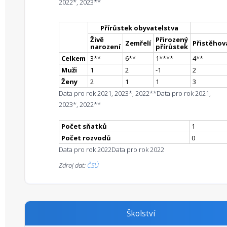
2022*, 2023**
Přírůstek obyvatelstva
Živě
Přirozený
Zemřelí
Přistěhova
narození
přírůstek
Celkem
3
*
*
6
*
*
1
**
**
4
*
*
Muži
1
2
-1
2
Ženy
2
1
1
3
Data pro rok 2021, 2023*, 2022**
Data pro rok 2021,
2023*, 2022**
Počet sňatků
1
Počet rozvodů
0
Data pro rok 2022
Data pro rok 2022
Zdroj dat:
ČSÚ
Školství