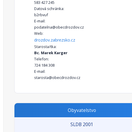
583 427 245
Datová schránka:
b2rbvuf
E-mail:
podatelna@obecdrozdov.cz
Web:
drozdov.zabrezsko.cz
Starosta/tka:
Bc. Marek Karger
Telefon:
724 184 308
E-mail:
starosta@obecdrozdov.cz
Obyvatelstvo
SLDB 2001