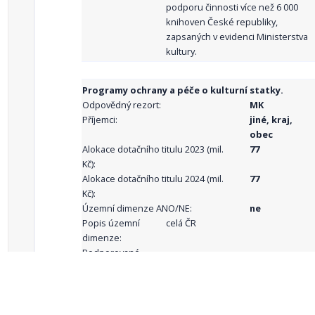
podporu činnosti více než 6 000
knihoven České republiky,
zapsaných v evidenci Ministerstva
kultury.
Programy ochrany a péče o kulturní statky.
Odpovědný rezort:
MK
Příjemci:
jiné, kraj,
obec
Alokace dotačního titulu 2023 (mil.
77
Kč):
Alokace dotačního titulu 2024 (mil.
77
Kč):
Územní dimenze ANO/NE:
ne
Popis územní
celá ČR
dimenze:
Podporované
aktivity: