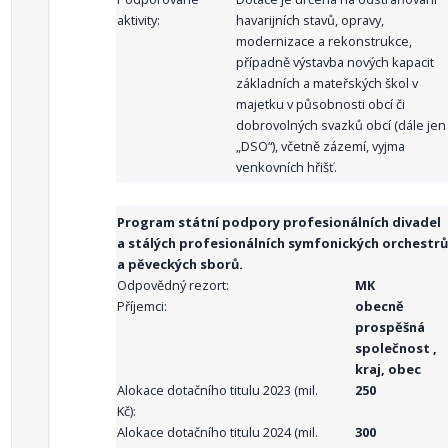
aktivity:
havarijních stavů, opravy,
modernizace a rekonstrukce,
případně výstavba nových kapacit
základních a mateřských škol v
majetku v působnosti obcí či
dobrovolných svazků obcí (dále jen
„DSO“), včetně zázemí, vyjma
venkovních hřišť.
Program státní podpory profesionálních divadel
a stálých profesionálních symfonických orchestrů
a pěveckých sborů.
Odpovědný rezort:
MK
Příjemci:
obecně
prospěšná
společnost ,
kraj, obec
Alokace dotačního titulu 2023 (mil.
250
Kč):
Alokace dotačního titulu 2024 (mil.
300