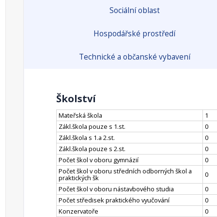
Sociální oblast
Hospodářské prostředí
Technické a občanské vybavení
Školství
Mateřská škola
1
Zákl.škola pouze s 1.st.
0
Zákl.škola s 1.a 2.st.
0
Zákl.škola pouze s 2.st.
0
Počet škol v oboru gymnázií
0
Počet škol v oboru středních odborných škol a
0
praktických šk
Počet škol v oboru nástavbového studia
0
Počet středisek praktického vyučování
0
Konzervatoře
0