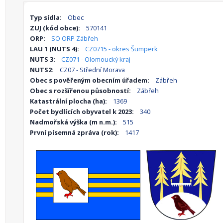
Typ sídla:
Obec
ZUJ (kód obce):
570141
ORP:
SO ORP Zábřeh
LAU 1 (NUTS 4):
CZ0715 - okres Šumperk
NUTS 3:
CZ071 - Olomoucký kraj
NUTS2:
CZ07 - Střední Morava
Obec s pověřeným obecním úřadem:
Zábřeh
Obec s rozšířenou působností:
Zábřeh
Katastrální plocha (ha):
1369
Počet bydlících obyvatel k 2023:
340
Nadmořská výška (m n.m.):
515
První písemná zpráva (rok):
1417