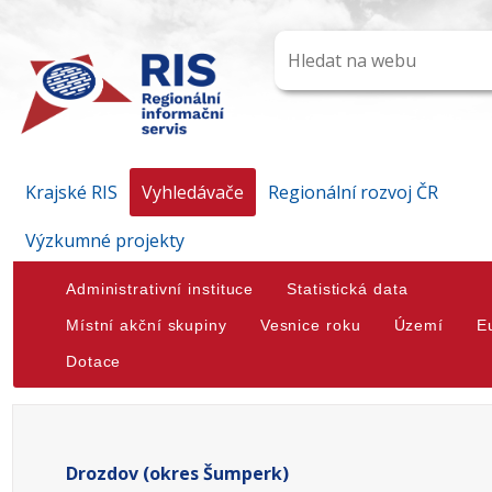
Krajské RIS
Vyhledávače
Regionální rozvoj ČR
Výzkumné projekty
Administrativní instituce
Statistická data
Místní akční skupiny
Vesnice roku
Území
E
Dotace
Drozdov (okres Šumperk)