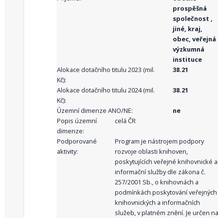
prospěšná
společnost ,
jiné, kraj,
obec, veřejná
výzkumná
instituce
Alokace dotačního titulu 2023 (mil.
38.21
Kč):
Alokace dotačního titulu 2024 (mil.
38.21
Kč):
Územní dimenze ANO/NE:
ne
Popis územní
celá ČR
dimenze:
Podporované
Program je nástrojem podpory
aktivity:
rozvoje oblasti knihoven,
poskytujících veřejné knihovnické a
informační služby dle zákona č.
257/2001 Sb., o knihovnách a
podmínkách poskytování veřejných
knihovnických a informačních
služeb, v platném znění. Je určen n