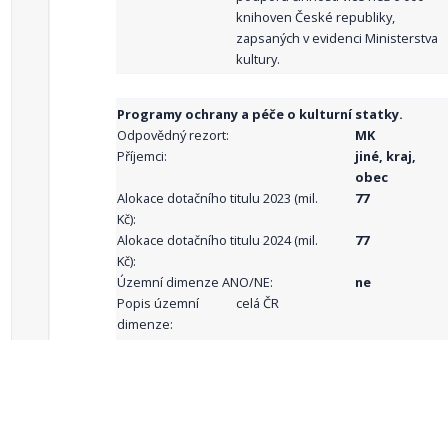
knihoven České republiky,
zapsaných v evidenci Ministerstva
kultury.
Programy ochrany a péče o kulturní statky.
Odpovědný rezort:
MK
Příjemci:
jiné, kraj,
obec
Alokace dotačního titulu 2023 (mil.
77
Kč):
Alokace dotačního titulu 2024 (mil.
77
Kč):
Územní dimenze ANO/NE:
ne
Popis územní
celá ČR
dimenze:
Podporované
aktivity:
celkový počet záznamů: 69