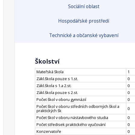
Sociální oblast
Hospodářské prostředí
Technické a občanské vybavení
Školství
Mateřská škola
1
Zákl.škola pouze s 1.st.
0
Zákl.škola s 1.a 2.st.
0
Zákl.škola pouze s 2.st.
0
Počet škol v oboru gymnázií
0
Počet škol v oboru středních odborných škol a
0
praktických šk
Počet škol v oboru nástavbového studia
0
Počet středisek praktického vyučování
0
Konzervatoře
0