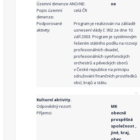
Územní dimenze ANO/NE:
ne
Popis územní
celá ČR
dimenze:
Podporované
Program je realizován na základě
aktivity:
usnesení vlády č. 902 ze dne 10.
září 2003. Program je systémovým
řešením státního podílu na rozvoji
profesionálních divadel,
profesionálních symfonických
orchestrů a pěveckých sborů
v České republice na principu
sdružování finančních prostředků
obcí, krajů a státu.
Kulturní aktivity.
Odpovědný rezort:
MK
Příjemci:
obecně
prospěšná
společnost ,
jiné, kraj,
obec,