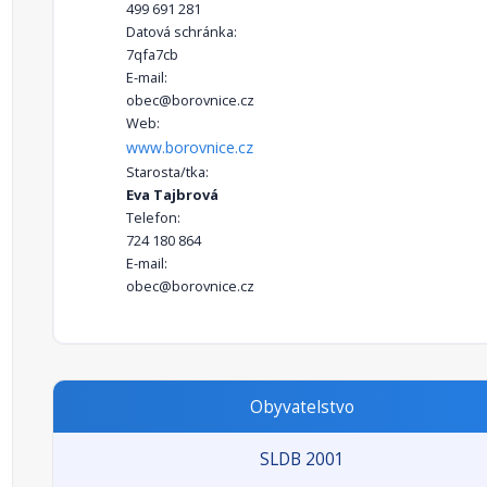
499 691 281
Datová schránka:
7qfa7cb
E-mail:
obec@borovnice.cz
Web:
www.borovnice.cz
Starosta/tka:
Eva Tajbrová
Telefon:
724 180 864
E-mail:
obec@borovnice.cz
Obyvatelstvo
SLDB 2001