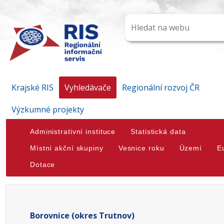
Krajské RIS
Vyhledávače
Regionální rozvoj ČR
Výzkumné projekty
Administrativní instituce
Statistická data
Místní akční skupiny
Vesnice roku
Území
E
Dotace
Borovnice (okres Trutnov)