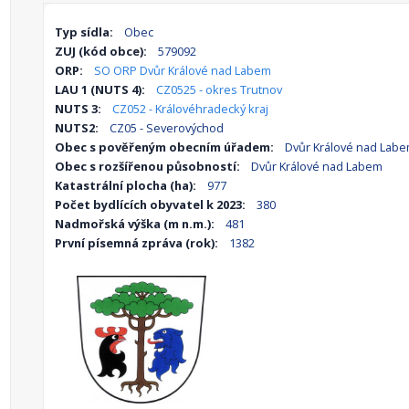
Typ sídla:
Obec
ZUJ (kód obce):
579092
ORP:
SO ORP Dvůr Králové nad Labem
LAU 1 (NUTS 4):
CZ0525 - okres Trutnov
NUTS 3:
CZ052 - Královéhradecký kraj
NUTS2:
CZ05 - Severovýchod
Obec s pověřeným obecním úřadem:
Dvůr Králové nad Lab
Obec s rozšířenou působností:
Dvůr Králové nad Labem
Katastrální plocha (ha):
977
Počet bydlících obyvatel k 2023:
380
Nadmořská výška (m n.m.):
481
První písemná zpráva (rok):
1382