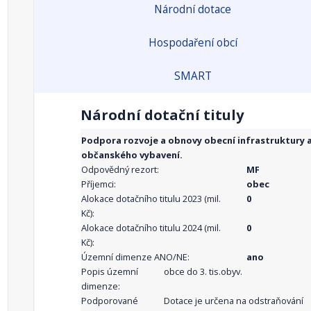
Národní dotace
Hospodaření obcí
SMART
Národní dotační tituly
Podpora rozvoje a obnovy obecní infrastruktury 
občanského vybavení.
Odpovědný rezort:
MF
Příjemci:
obec
Alokace dotačního titulu 2023 (mil.
0
Kč):
Alokace dotačního titulu 2024 (mil.
0
Kč):
Územní dimenze ANO/NE:
ano
Popis územní
obce do 3. tis.obyv.
dimenze:
Podporované
Dotace je určena na odstraňování