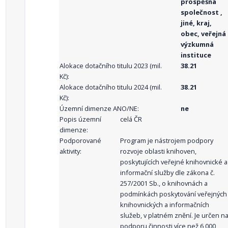
prospěšná
společnost ,
jiné, kraj,
obec, veřejná
výzkumná
instituce
Alokace dotačního titulu 2023 (mil.
38.21
Kč):
Alokace dotačního titulu 2024 (mil.
38.21
Kč):
Územní dimenze ANO/NE:
ne
Popis územní
celá ČR
dimenze:
Podporované
Program je nástrojem podpory
aktivity:
rozvoje oblasti knihoven,
poskytujících veřejné knihovnické a
informační služby dle zákona č.
257/2001 Sb., o knihovnách a
podmínkách poskytování veřejných
knihovnických a informačních
služeb, v platném znění. Je určen n
podporu činnosti více než 6 000