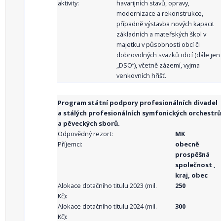
aktivity:
havarijních stavů, opravy,
modernizace a rekonstrukce,
případně výstavba nových kapacit
základních a mateřských škol v
majetku v působnosti obcí či
dobrovolných svazků obcí (dále jen
„DSO“), včetně zázemí, vyjma
venkovních hřišť.
Program státní podpory profesionálních divadel
a stálých profesionálních symfonických orchestrů
a pěveckých sborů.
Odpovědný rezort:
MK
Příjemci:
obecně
prospěšná
společnost ,
kraj, obec
Alokace dotačního titulu 2023 (mil.
250
Kč):
Alokace dotačního titulu 2024 (mil.
300
Kč):