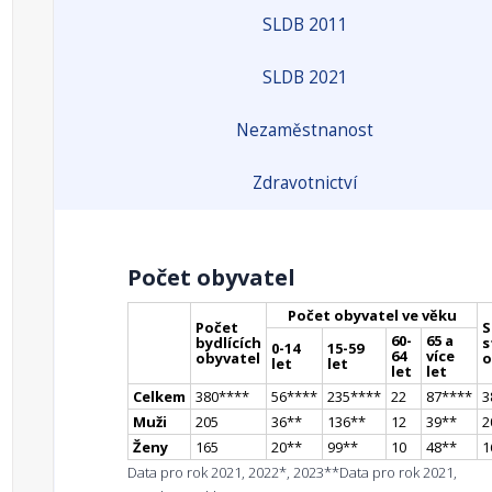
SLDB 2011
SLDB 2021
Nezaměstnanost
Zdravotnictví
Počet obyvatel
Počet obyvatel ve věku
Počet
S
60-
65 a
bydlících
s
0-14
15-59
64
více
obyvatel
o
let
let
let
let
Celkem
380
**
**
56
**
**
235
**
**
22
87
**
**
3
Muži
205
36
*
*
136
*
*
12
39
*
*
2
Ženy
165
20
*
*
99
*
*
10
48
*
*
1
Data pro rok 2021, 2022*, 2023**
Data pro rok 2021,