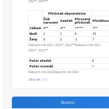
2022*, 2023**
Přírůstek obyvatelstva
Živě
Přirozený
Zemřelí
Přistěhova
narození
přírůstek
Celkem
4
*
*
4
*
*
1
**
**
7
*
*
Muži
2
2
0
10
Ženy
0
2
-2
7
Data pro rok 2021, 2023*, 2022**
Data pro rok 2021,
2023*, 2022**
Počet sňatků
4
Počet rozvodů
1
Data pro rok 2022
Data pro rok 2022
Zdroj dat:
ČSÚ
Školství