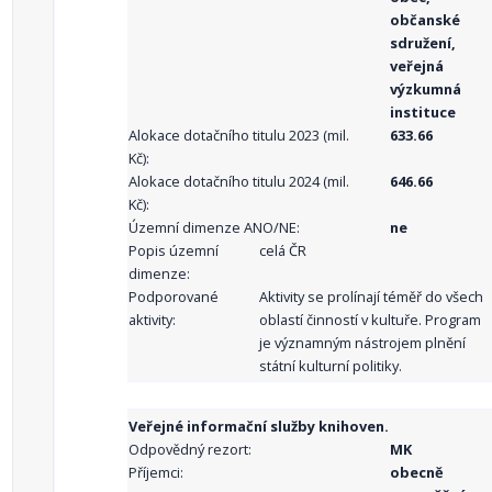
občanské
sdružení,
veřejná
výzkumná
instituce
Alokace dotačního titulu 2023 (mil.
633.66
Kč):
Alokace dotačního titulu 2024 (mil.
646.66
Kč):
Územní dimenze ANO/NE:
ne
Popis územní
celá ČR
dimenze:
Podporované
Aktivity se prolínají téměř do všech
aktivity:
oblastí činností v kultuře. Program
je významným nástrojem plnění
státní kulturní politiky.
Veřejné informační služby knihoven.
Odpovědný rezort:
MK
Příjemci:
obecně