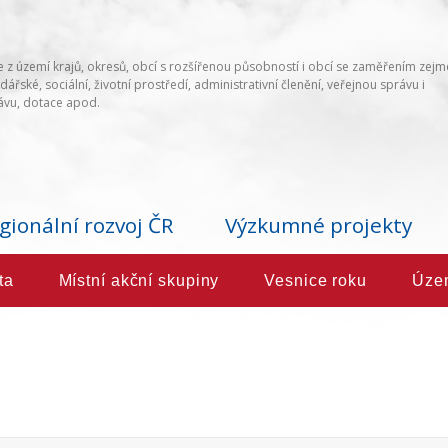
 z území krajů, okresů, obcí s rozšířenou působností i obcí se zaměřením zej
ářské, sociální, životní prostředí, administrativní členění, veřejnou správu i
vu, dotace apod.
gionální rozvoj ČR
Výzkumné projekty
ta
Místní akční skupiny
Vesnice roku
Úze