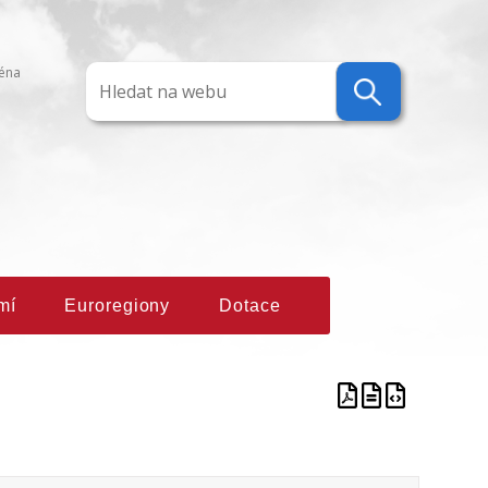
ména
mí
Euroregiony
Dotace