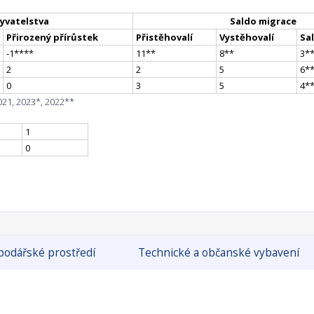
yvatelstva
Saldo migrace
Přirozený přírůstek
Přistěhovalí
Vystěhovalí
Sa
-1
**
**
11
*
*
8
*
*
3
*
2
2
5
6
*
0
3
5
4
*
021, 2023*, 2022**
1
0
odářské prostředí
Technické a občanské vybavení