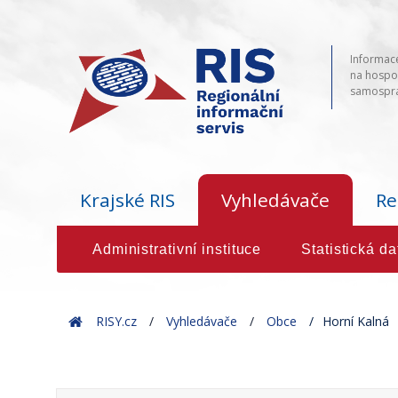
Informace
na hospod
samosprá
Krajské RIS
Vyhledávače
Re
Administrativní instituce
Statistická da
Home
RISY.cz
Vyhledávače
Obce
Horní Kalná