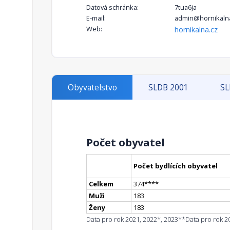
Datová schránka:
7tua6ja
E-mail:
admin@hornikaln
Web:
hornikalna.cz
Obyvatelstvo
SLDB 2001
SL
Počet obyvatel
Počet bydlících obyvatel
Celkem
374
**
**
Muži
183
Ženy
183
Data pro rok 2021, 2022*, 2023**
Data pro rok 2