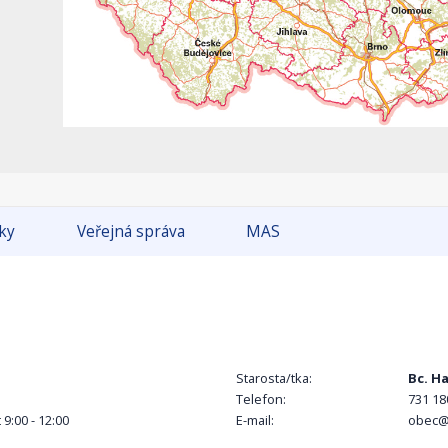
tky
Veřejná správa
MAS
Starosta/tka:
Bc. H
Telefon:
731 18
 9:00 - 12:00
E-mail:
obec@