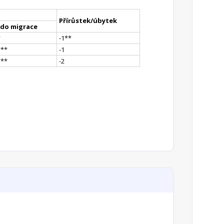
Přírůstek/úbytek
ldo migrace
*
-1
*
*
*
**
-1
*
**
-2