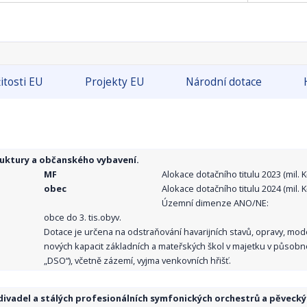
itosti EU
Projekty EU
Národní dotace
ruktury a občanského vybavení.
MF
Alokace dotačního titulu 2023 (mil. Kč
obec
Alokace dotačního titulu 2024 (mil. Kč
Územní dimenze ANO/NE:
obce do 3. tis.obyv.
Dotace je určena na odstraňování havarijních stavů, opravy, mo
nových kapacit základních a mateřských škol v majetku v působno
„DSO“), včetně zázemí, vyjma venkovních hřišť.
ivadel a stálých profesionálních symfonických orchestrů a pěvecký