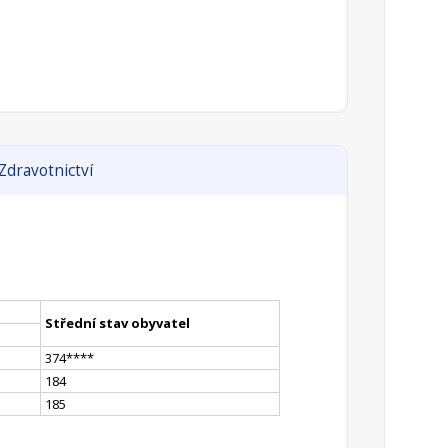
Zdravotnictví
Střední stav obyvatel
374
**
**
184
185