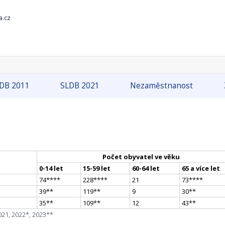
a.cz
DB 2011
SLDB 2021
Nezaměstnanost
Počet obyvatel ve věku
0-14 let
15-59 let
60-64 let
65 a více let
74
**
**
228
**
**
21
73
**
**
39
*
*
119
*
*
9
30
*
*
35
*
*
109
*
*
12
43
*
*
021, 2022*, 2023**