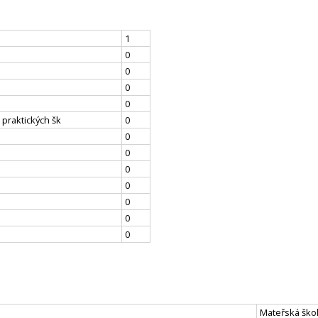
1
0
0
0
0
 praktických šk
0
0
0
0
0
0
0
0
Mateřská ško