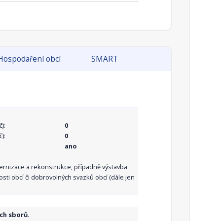
Hospodaření obcí
SMART
):
0
):
0
ano
dernizace a rekonstrukce, případně výstavba
sti obcí či dobrovolných svazků obcí (dále jen
ch sborů.