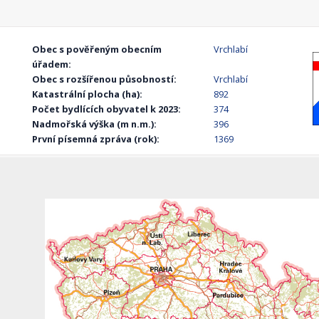
Obec s pověřeným obecním
Vrchlabí
úřadem:
Obec s rozšířenou působností:
Vrchlabí
Katastrální plocha (ha):
892
Počet bydlících obyvatel k 2023:
374
Nadmořská výška (m n.m.):
396
První písemná zpráva (rok):
1369