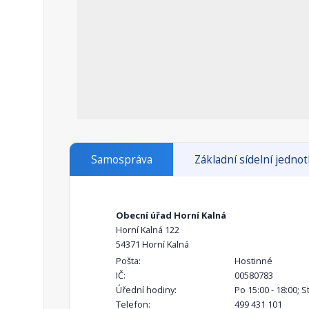
Samospráva
Základní sídelní jedno
Obecní úřad Horní Kalná
Horní Kalná 122
54371 Horní Kalná
Pošta:
Hostinné
IČ:
00580783
Úřední hodiny:
Po 15:00 - 18:00; St
Telefon:
499 431 101