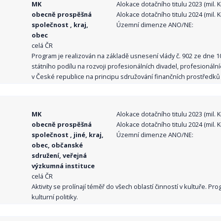
MK
Alokace dotačního titulu 2023 (mil. Kč
obecně prospěšná
Alokace dotačního titulu 2024 (mil. Kč
společnost , kraj,
Územní dimenze ANO/NE:
obec
celá ČR
Program je realizován na základě usnesení vlády č. 902 ze dne 
státního podílu na rozvoji profesionálních divadel, profesionál
v České republice na principu sdružování finančních prostředků o
MK
Alokace dotačního titulu 2023 (mil. Kč
obecně prospěšná
Alokace dotačního titulu 2024 (mil. Kč
společnost , jiné, kraj,
Územní dimenze ANO/NE:
obec, občanské
sdružení, veřejná
výzkumná instituce
celá ČR
Aktivity se prolínají téměř do všech oblastí činností v kultuře. 
kulturní politiky.