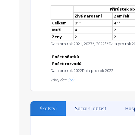
Přírůstek ob
Živě narození
Zemřelí
Celkem
0
*
*
4
*
*
Muži
4
2
Ženy
2
2
Data pro rok 2021, 2023*, 2022**
Data pro rok 2
Počet sňatků
Počet rozvodů
Data pro rok 2022
Data pro rok 2022
Zdroj dat:
ČSÚ
Školství
Sociální oblast
Hosp