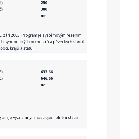
):
250
):
300
ne
10. září 2003. Program je systémovým řešením
ních symfonických orchestrů a pěveckých sborů
bcí, krajů a státu.
):
633.66
):
646.66
ne
Program je významným nástrojem plnění státní