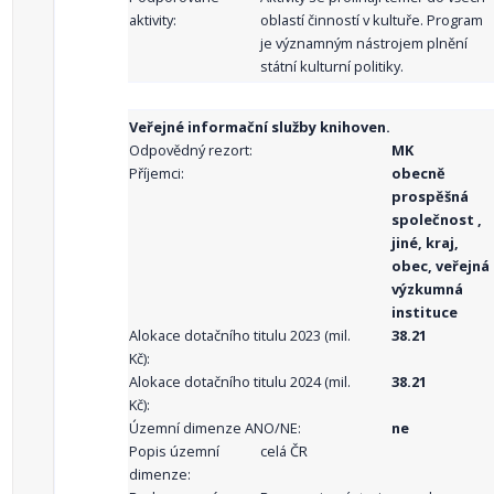
aktivity:
oblastí činností v kultuře. Program
je významným nástrojem plnění
státní kulturní politiky.
Veřejné informační služby knihoven.
Odpovědný rezort:
MK
Příjemci:
obecně
prospěšná
společnost ,
jiné, kraj,
obec, veřejná
výzkumná
instituce
Alokace dotačního titulu 2023 (mil.
38.21
Kč):
Alokace dotačního titulu 2024 (mil.
38.21
Kč):
Územní dimenze ANO/NE:
ne
Popis územní
celá ČR
dimenze: