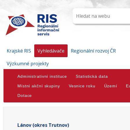
Krajské RIS
Vyhledávače
Regionální rozvoj ČR
Výzkumné projekty
Administrativní instituce
Statistická data
Místní akční skupiny
Vesnice roku
Území
E
Dotace
Lánov (okres Trutnov)