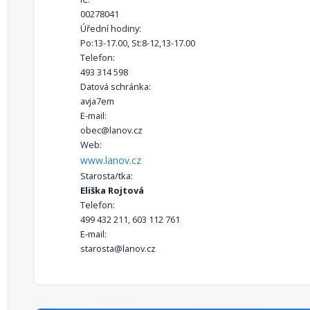
00278041
Úřední hodiny:
Po:13-17.00, St:8-12,13-17.00
Telefon:
493 314 598
Datová schránka:
avja7em
E-mail:
obec@lanov.cz
Web:
www.lanov.cz
Starosta/tka:
Eliška Rojtová
Telefon:
499 432 211, 603 112 761
E-mail:
starosta@lanov.cz