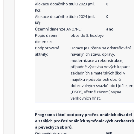
Alokace dotačního titulu 2023 (mil.
0
Kč):
Alokace dotačního titulu 2024 (mil.
0
Kč):
Územní dimenze ANO/NE:
ano
Popis územní
obce do 3. tis.obyv.
dimenze:
Podporované
Dotace je určena na odstraňování
aktivity:
havarijních stavů, opravy,
modernizace a rekonstrukce,
případně výstavba nových kapacit
základních a mateřských škol v
majetku v působnosti obcí či
dobrovolných svazků obcí (dále jen
„DSO“), včetně zázemí, vyjma
venkovních hřišť.
Program státní podpory profesionálních divadel
a stálých profesionálních symfonických orchestrů
a pěveckých sborů.
Odpovědný rezort:
MK