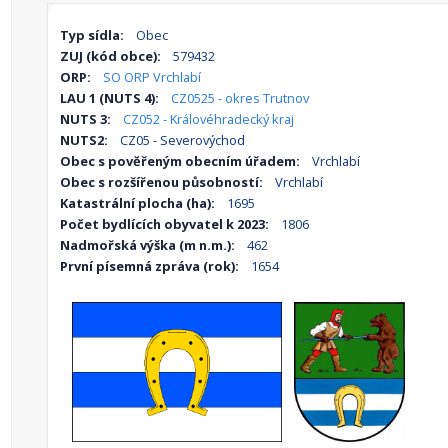
Typ sídla:
Obec
ZUJ (kód obce):
579432
ORP:
SO ORP Vrchlabí
LAU 1 (NUTS 4):
CZ0525 - okres Trutnov
NUTS 3:
CZ052 - Královéhradecký kraj
NUTS2:
CZ05 - Severovýchod
Obec s pověřeným obecním úřadem:
Vrchlabí
Obec s rozšířenou působností:
Vrchlabí
Katastrální plocha (ha):
1695
Počet bydlících obyvatel k 2023:
1806
Nadmořská výška (m n.m.):
462
První písemná zpráva (rok):
1654