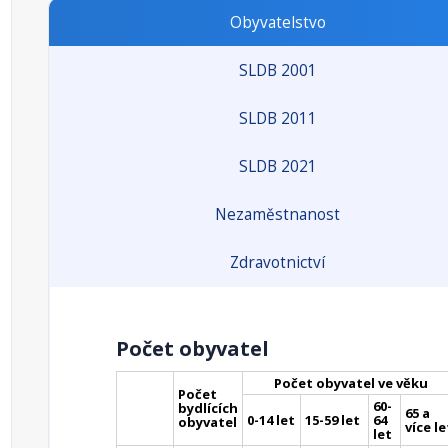
Obyvatelstvo
SLDB 2001
SLDB 2011
SLDB 2021
Nezaměstnanost
Zdravotnictví
Počet obyvatel
Počet obyvatel ve věku
Počet
60-
bydlících
65 a
0-14 let
15-59 let
64
obyvatel
více le
let