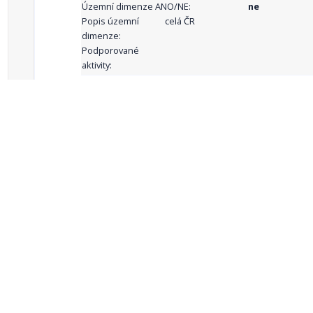
Územní dimenze ANO/NE:
ne
Popis územní
celá ČR
dimenze:
Podporované
aktivity:
celkový počet záznamů: 69
1
2
3
4
5
…
Zdroje dat