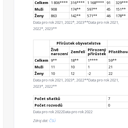
Celkem
1 806
**
**
316
**
**
1 168
**
**
91
329
**
*
Muži
908
174
*
*
597
*
*
45
151
*
*
Ženy
863
142
*
*
571
*
*
46
178
*
*
Data pro rok 2021, 2022*, 2023**
Data pro rok 2021,
2022*, 2023**
Přírůstek obyvatelstva
Živě
Přirozený
Zemřelí
Přistěhova
narození
přírůstek
Celkem
9
*
*
18
*
*
1
**
**
59
*
*
Muži
11
10
1
21
Ženy
10
12
-2
22
Data pro rok 2021, 2023*, 2022**
Data pro rok 2021,
2023*, 2022**
Počet sňatků
7
Počet rozvodů
0
Data pro rok 2022
Data pro rok 2022
Zdroj dat:
ČSÚ