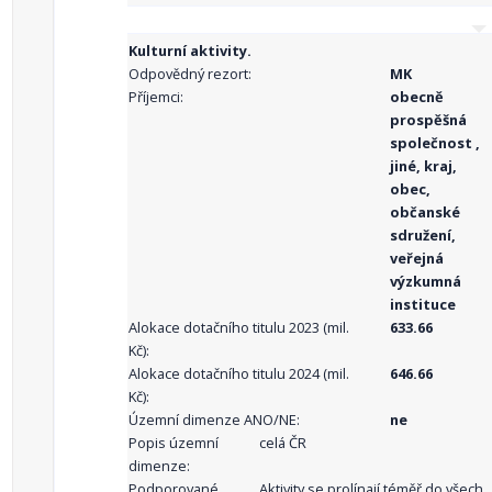
Kulturní aktivity.
Odpovědný rezort:
MK
Příjemci:
obecně
prospěšná
společnost ,
jiné, kraj,
obec,
občanské
sdružení,
veřejná
výzkumná
instituce
Alokace dotačního titulu 2023 (mil.
633.66
Kč):
Alokace dotačního titulu 2024 (mil.
646.66
Kč):
Územní dimenze ANO/NE:
ne
Popis územní
celá ČR
dimenze:
Podporované
Aktivity se prolínají téměř do všech