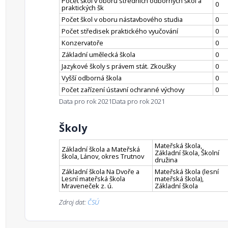
Počet škol v oboru středních odborných škol a
0
praktických šk
Počet škol v oboru nástavbového studia
0
Počet středisek praktického vyučování
0
Konzervatoře
0
Základní umělecká škola
0
Jazykové školy s právem stát. Zkoušky
0
Vyšší odborná škola
0
Počet zařízení ústavní ochranné výchovy
0
Data pro rok 2021
Data pro rok 2021
Školy
Mateřská škola,
Základní škola a Mateřská
Základní škola, Školní
škola, Lánov, okres Trutnov
družina
Základní škola Na Dvoře a
Mateřská škola (lesní
Lesní mateřská škola
mateřská škola),
Mraveneček z. ú.
Základní škola
Zdroj dat:
ČSÚ