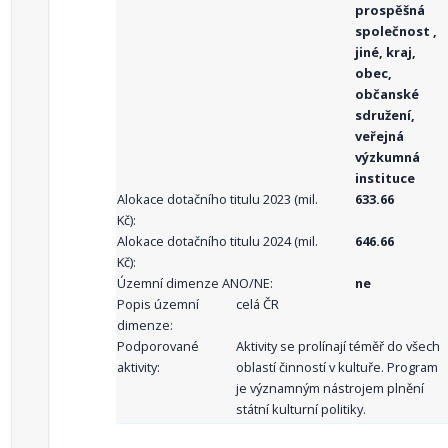
prospěšná
společnost ,
jiné, kraj,
obec,
občanské
sdružení,
veřejná
výzkumná
instituce
Alokace dotačního titulu 2023 (mil.
633.66
Kč):
Alokace dotačního titulu 2024 (mil.
646.66
Kč):
Územní dimenze ANO/NE:
ne
Popis územní
celá ČR
dimenze:
Podporované
Aktivity se prolínají téměř do všech
aktivity:
oblastí činností v kultuře. Program
je významným nástrojem plnění
státní kulturní politiky.