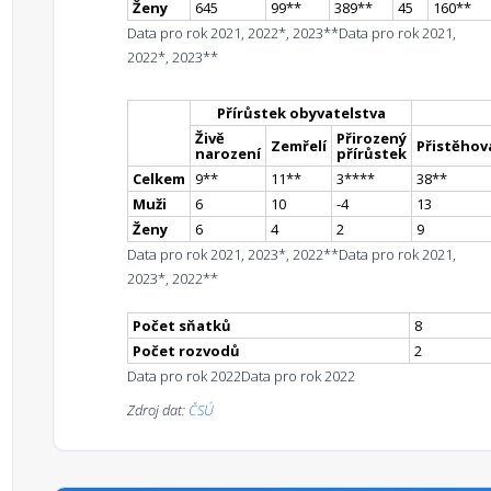
Ženy
645
99
*
*
389
*
*
45
160
*
*
Data pro rok 2021, 2022*, 2023**
Data pro rok 2021,
2022*, 2023**
Přírůstek obyvatelstva
Živě
Přirozený
Zemřelí
Přistěhova
narození
přírůstek
Celkem
9
*
*
11
*
*
3
**
**
38
*
*
Muži
6
10
-4
13
Ženy
6
4
2
9
Data pro rok 2021, 2023*, 2022**
Data pro rok 2021,
2023*, 2022**
Počet sňatků
8
Počet rozvodů
2
Data pro rok 2022
Data pro rok 2022
Zdroj dat:
ČSÚ