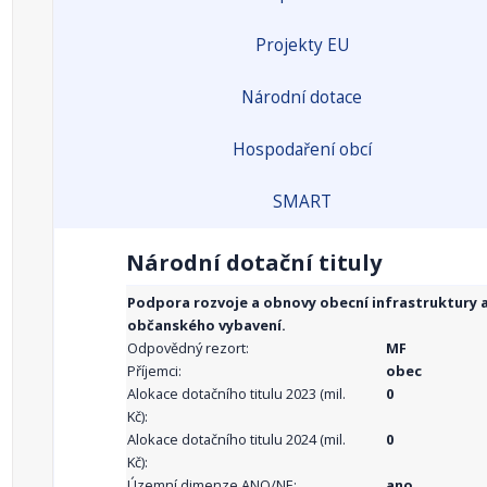
Projekty EU
Národní dotace
Hospodaření obcí
SMART
Národní dotační tituly
Podpora rozvoje a obnovy obecní infrastruktury 
občanského vybavení.
Odpovědný rezort:
MF
Příjemci:
obec
Alokace dotačního titulu 2023 (mil.
0
Kč):
Alokace dotačního titulu 2024 (mil.
0
Kč):
Územní dimenze ANO/NE:
ano