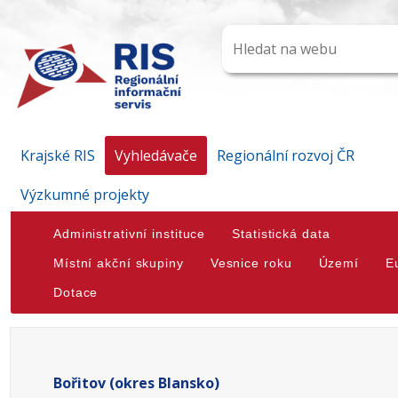
Krajské RIS
Vyhledávače
Regionální rozvoj ČR
Výzkumné projekty
Administrativní instituce
Statistická data
Místní akční skupiny
Vesnice roku
Území
E
Dotace
Bořitov (okres Blansko)