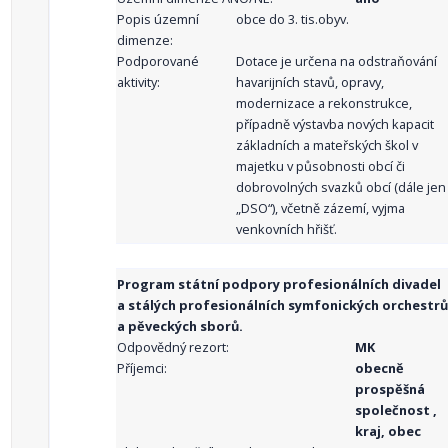
Popis územní
obce do 3. tis.obyv.
dimenze:
Podporované
Dotace je určena na odstraňování
aktivity:
havarijních stavů, opravy,
modernizace a rekonstrukce,
případně výstavba nových kapacit
základních a mateřských škol v
majetku v působnosti obcí či
dobrovolných svazků obcí (dále jen
„DSO“), včetně zázemí, vyjma
venkovních hřišť.
Program státní podpory profesionálních divadel
a stálých profesionálních symfonických orchestrů
a pěveckých sborů.
Odpovědný rezort:
MK
Příjemci:
obecně
prospěšná
společnost ,
kraj, obec