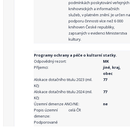
podmínkách poskytování veřejných
knihovnických a informačních
služeb, v platném znění. Je určen n
podporu činnosti více než 6 000
knihoven České republiky,
zapsaných v evidenci Ministerstva
kultury.
Programy ochrany a péče o kulturní statky.
Odpovědný rezort:
MK
Příjemci:
jiné, kraj,
obec
Alokace dotačního titulu 2023 (mil.
77
Kč):
Alokace dotačního titulu 2024 (mil.
77
Kč):
Územní dimenze ANO/NE:
ne
Popis územní
celá ČR
dimenze:
Podporované
aktivity: