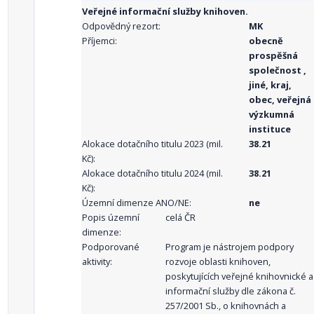
Veřejné informační služby knihoven.
Odpovědný rezort:
MK
Příjemci:
obecně
prospěšná
společnost ,
jiné, kraj,
obec, veřejná
výzkumná
instituce
Alokace dotačního titulu 2023 (mil.
38.21
Kč):
Alokace dotačního titulu 2024 (mil.
38.21
Kč):
Územní dimenze ANO/NE:
ne
Popis územní
celá ČR
dimenze:
Podporované
Program je nástrojem podpory
aktivity:
rozvoje oblasti knihoven,
poskytujících veřejné knihovnické a
informační služby dle zákona č.
257/2001 Sb., o knihovnách a