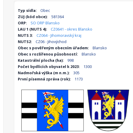
Typ sídla:
Obec
ZUJ (kód obce):
581364
ORP:
SO ORP Blansko
LAU 1 (NUTS 4):
CZ0641 - okres Blansko
NUTS 3:
CZ064 - Jihomoravský kraj
NUTS2:
CZ06 - Jihovýchod
Obec s pověřeným obecním úřadem:
Blansko
Obec s rozšířenou působností:
Blansko
Katastrální plocha (ha):
998
Počet bydlících obyvatel k 2023:
1300
Nadmořská výška (m n.m.):
305
První písemná zpráva (rok):
1173