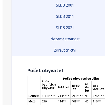
SLDB 2001
SLDB 2011
SLDB 2021
Nezaměstnanost
Zdravotnictví
Počet obyvatel
Počet obyvatel ve věku
Počet
60-
bydlících
15-59
65 a
0-14 let
64
obyvatel
let
více let
let
Celkem
1 300
**
**
213
**
**
798
**
**
90
276
**
**
Muži
636
114
*
*
409
*
*
45
116
*
*