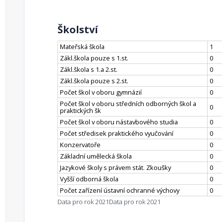
Školství
Mateřská škola
1
Zákl.škola pouze s 1.st.
0
Zákl.škola s 1.a 2.st.
0
Zákl.škola pouze s 2.st.
0
Počet škol v oboru gymnázií
0
Počet škol v oboru středních odborných škol a
0
praktických šk
Počet škol v oboru nástavbového studia
0
Počet středisek praktického vyučování
0
Konzervatoře
0
Základní umělecká škola
0
Jazykové školy s právem stát. Zkoušky
0
Vyšší odborná škola
0
Počet zařízení ústavní ochranné výchovy
0
Data pro rok 2021
Data pro rok 2021