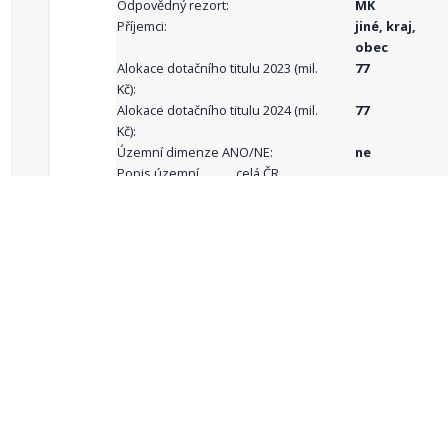
Odpovědný rezort:
MK
Příjemci:
jiné, kraj,
obec
Alokace dotačního titulu 2023 (mil.
77
Kč):
Alokace dotačního titulu 2024 (mil.
77
Kč):
Územní dimenze ANO/NE:
ne
Popis územní
celá ČR
dimenze:
Podporované
aktivity:
celkový počet záznamů: 68
1
2
3
4
5
…