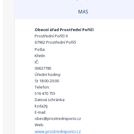
MAS
Obecní úřad Prostřední Poříčí
Prostřední Poříčí 9
67962 Prostřední Poříčí
Pošta:
Křetín
IČ:
00637785
Úřední hodiny:
St 18:00-20:00
Telefon:
516 470 755
Datová schránka:
kzda2tj
E-mail:
obec@prostredniporici.cz
Web:
www.prostredniporici.cz