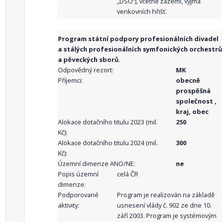
„DSO“), včetně zázemí, vyjma
venkovních hřišť.
Program státní podpory profesionálních divadel
a stálých profesionálních symfonických orchestrů
a pěveckých sborů.
Odpovědný rezort:
MK
Příjemci:
obecně
prospěšná
společnost ,
kraj, obec
Alokace dotačního titulu 2023 (mil.
250
Kč):
Alokace dotačního titulu 2024 (mil.
300
Kč):
Územní dimenze ANO/NE:
ne
Popis územní
celá ČR
dimenze:
Podporované
Program je realizován na základě
aktivity:
usnesení vlády č. 902 ze dne 10.
září 2003. Program je systémovým