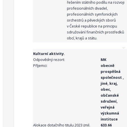
řešením státního podílu na rozvoji
profesionálních divadel,
profesionálních symfonických
orchestrů a pěveckých sborů
v České republice na principu
sdružování finančních prostředků
obcí, krajů a státu.
Kulturní aktivity.
Odpovědný rezort:
MK
Příjemci:
obecně
prospěšná
společnost ,
jiné, kraj,
obec,
občanské
sdružení,
veřejná
výzkumná
instituce
Alokace dotačního titulu 2023 (mil.
633.66