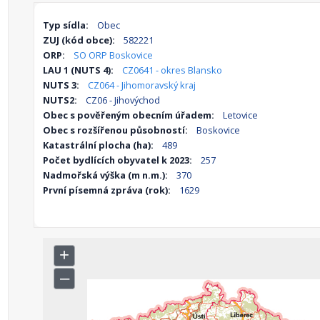
Typ sídla:
Obec
ZUJ (kód obce):
582221
ORP:
SO ORP Boskovice
LAU 1 (NUTS 4):
CZ0641 - okres Blansko
NUTS 3:
CZ064 - Jihomoravský kraj
NUTS2:
CZ06 - Jihovýchod
Obec s pověřeným obecním úřadem:
Letovice
Obec s rozšířenou působností:
Boskovice
Katastrální plocha (ha):
489
Počet bydlících obyvatel k 2023:
257
Nadmořská výška (m n.m.):
370
První písemná zpráva (rok):
1629