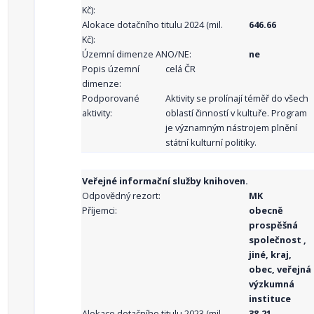
Kč):
Alokace dotačního titulu 2024 (mil.
646.66
Kč):
Územní dimenze ANO/NE:
ne
Popis územní
celá ČR
dimenze:
Podporované
Aktivity se prolínají téměř do všech
aktivity:
oblastí činností v kultuře. Program
je významným nástrojem plnění
státní kulturní politiky.
Veřejné informační služby knihoven.
Odpovědný rezort:
MK
Příjemci:
obecně
prospěšná
společnost ,
jiné, kraj,
obec, veřejná
výzkumná
instituce
Alokace dotačního titulu 2023 (mil.
38.21