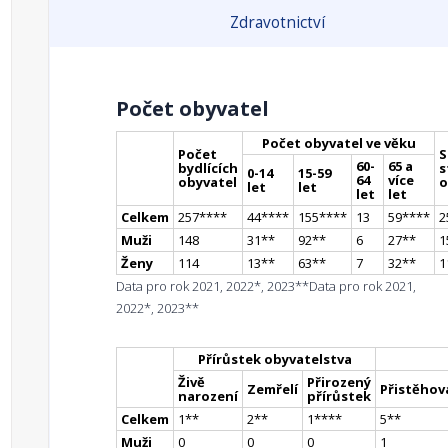
Zdravotnictví
Počet obyvatel
Počet obyvatel ve věku
Počet
S
60-
65 a
bydlících
s
0-14
15-59
64
více
obyvatel
o
let
let
let
let
Celkem
257
**
**
44
**
**
155
**
**
13
59
**
**
2
Muži
148
31
*
*
92
*
*
6
27
*
*
1
Ženy
114
13
*
*
63
*
*
7
32
*
*
1
Data pro rok 2021, 2022*, 2023**
Data pro rok 2021,
2022*, 2023**
Přírůstek obyvatelstva
Živě
Přirozený
Zemřelí
Přistěhova
narození
přírůstek
Celkem
1
*
*
2
*
*
1
**
**
5
*
*
Muži
0
0
0
1