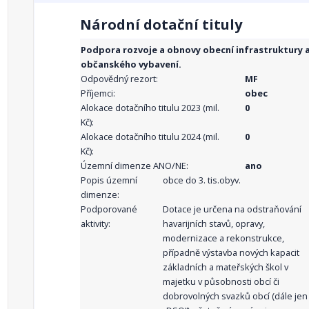
Národní dotační tituly
Podpora rozvoje a obnovy obecní infrastruktury 
občanského vybavení.
Odpovědný rezort:
MF
Příjemci:
obec
Alokace dotačního titulu 2023 (mil.
0
Kč):
Alokace dotačního titulu 2024 (mil.
0
Kč):
Územní dimenze ANO/NE:
ano
Popis územní
obce do 3. tis.obyv.
dimenze:
Podporované
Dotace je určena na odstraňování
aktivity:
havarijních stavů, opravy,
modernizace a rekonstrukce,
případně výstavba nových kapacit
základních a mateřských škol v
majetku v působnosti obcí či
dobrovolných svazků obcí (dále jen