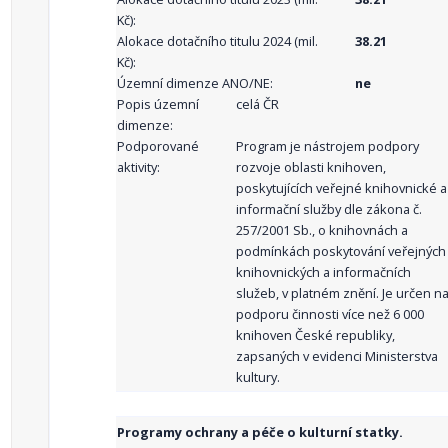
Kč):
Alokace dotačního titulu 2024 (mil.
38.21
Kč):
Územní dimenze ANO/NE:
ne
Popis územní
celá ČR
dimenze:
Podporované
Program je nástrojem podpory
aktivity:
rozvoje oblasti knihoven,
poskytujících veřejné knihovnické a
informační služby dle zákona č.
257/2001 Sb., o knihovnách a
podmínkách poskytování veřejných
knihovnických a informačních
služeb, v platném znění. Je určen n
podporu činnosti více než 6 000
knihoven České republiky,
zapsaných v evidenci Ministerstva
kultury.
Programy ochrany a péče o kulturní statky.