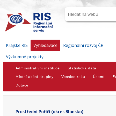
Krajské RIS
Vyhledávače
Regionální rozvoj ČR
Výzkumné projekty
Administrativní instituce
Statistická data
Místní akční skupiny
Vesnice roku
Území
E
Dotace
Prostřední Poříčí (okres Blansko)