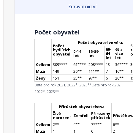
Zdravotnictví
Počet obyvatel
Počet obyvatel ve věku
Počet
S
60-
65 a
bydlících
s
0-14
15-59
64
více
obyvatel
o
let
let
let
let
Celkem
309
**
**
61
**
**
208
**
**
13
36
**
**
3
Muži
149
26
*
*
111
*
*
7
16
*
*
1
Ženy
151
35
*
*
97
*
*
6
20
*
*
1
Data pro rok 2021, 2022*, 2023**
Data pro rok 2021,
2022*, 2023**
Přírůstek obyvatelstva
Živě
Přirozený
Zemřelí
Přistěhova
narození
přírůstek
Celkem
2
*
*
4
*
*
7
**
**
6
*
*
Muži
1
1
0
2