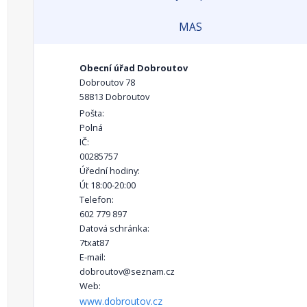
MAS
Obecní úřad Dobroutov
Dobroutov 78
58813 Dobroutov
Pošta:
Polná
IČ:
00285757
Úřední hodiny:
Út 18:00-20:00
Telefon:
602 779 897
Datová schránka:
7txat87
E-mail:
dobroutov@seznam.cz
Web:
www.dobroutov.cz