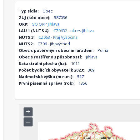
Typ sídla:
Obec
ZUJ (kód obce):
587036
ORP:
SO ORP Jihlava
LAU 1 (NUTS 4):
CZ0632 - okres Jihlava
NUTS 3:
CZ063 - Kraj Vysočina
NUTS2:
CZ06 - Jihovýchod
Obec s pověřeným obecním úřadem:
Polná
Obec s rozšířenou působností:
Jihlava
Katastrální plocha (ha):
1011
Počet bydlících obyvatel k 2023:
309
Nadmořská výška (m n.m.):
517
První písemná zpráva (rok):
1356