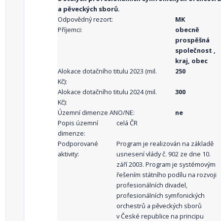
a pěveckých sborů.
Odpovědný rezort:
MK
Příjemci:
obecně
prospěšná
společnost ,
kraj, obec
Alokace dotačního titulu 2023 (mil.
250
Kč):
Alokace dotačního titulu 2024 (mil.
300
Kč):
Územní dimenze ANO/NE:
ne
Popis územní
celá ČR
dimenze:
Podporované
Program je realizován na základě
aktivity:
usnesení vlády č. 902 ze dne 10.
září 2003. Program je systémovým
řešením státního podílu na rozvoji
profesionálních divadel,
profesionálních symfonických
orchestrů a pěveckých sborů
v České republice na principu