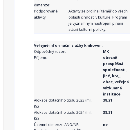
dimenze:
Podporované
Aktivity se prolínají téměř do všech
aktivity:
oblastí činností v kultuře. Program
je významným nástrojem plnění
státní kulturní politiky.
Veřejné informační služby knihoven.
Odpovědný rezort:
MK
Příjemci:
obecně
prospěšná
společnost ,
jiné, kraj,
obec, veřejná
výzkumná
instituce
Alokace dotačního titulu 2023 (mil.
38.21
Kč):
Alokace dotačního titulu 2024 (mil.
38.21
Kč):
Územní dimenze ANO/NE:
ne