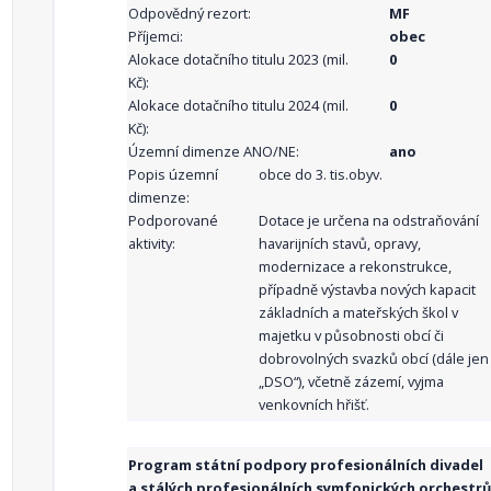
Odpovědný rezort:
MF
Příjemci:
obec
Alokace dotačního titulu 2023 (mil.
0
Kč):
Alokace dotačního titulu 2024 (mil.
0
Kč):
Územní dimenze ANO/NE:
ano
Popis územní
obce do 3. tis.obyv.
dimenze:
Podporované
Dotace je určena na odstraňování
aktivity:
havarijních stavů, opravy,
modernizace a rekonstrukce,
případně výstavba nových kapacit
základních a mateřských škol v
majetku v působnosti obcí či
dobrovolných svazků obcí (dále jen
„DSO“), včetně zázemí, vyjma
venkovních hřišť.
Program státní podpory profesionálních divadel
a stálých profesionálních symfonických orchestrů