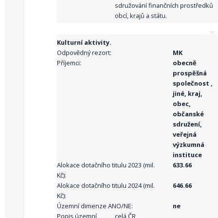
sdružování finančních prostředků
obcí, krajů a státu.
Kulturní aktivity.
Odpovědný rezort:
MK
Příjemci:
obecně
prospěšná
společnost ,
jiné, kraj,
obec,
občanské
sdružení,
veřejná
výzkumná
instituce
Alokace dotačního titulu 2023 (mil.
633.66
Kč):
Alokace dotačního titulu 2024 (mil.
646.66
Kč):
Územní dimenze ANO/NE:
ne
Popis územní
celá ČR