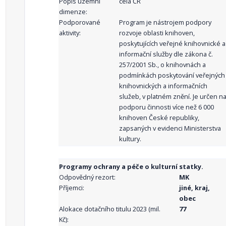
Popis územní
celá ČR
dimenze:
Podporované
Program je nástrojem podpory
aktivity:
rozvoje oblasti knihoven,
poskytujících veřejné knihovnické a
informační služby dle zákona č.
257/2001 Sb., o knihovnách a
podmínkách poskytování veřejných
knihovnických a informačních
služeb, v platném znění. Je určen n
podporu činnosti více než 6 000
knihoven České republiky,
zapsaných v evidenci Ministerstva
kultury.
Programy ochrany a péče o kulturní statky.
Odpovědný rezort:
MK
Příjemci:
jiné, kraj,
obec
Alokace dotačního titulu 2023 (mil.
77
Kč):