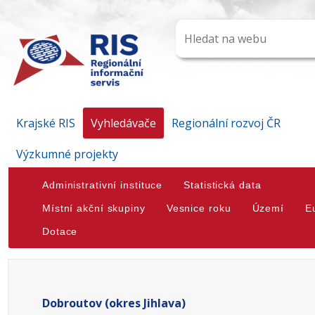
Krajské RIS
Vyhledávače
Regionální rozvoj ČR
Výzkumné projekty
Administrativní instituce
Statistická data
Místní akční skupiny
Vesnice roku
Území
E
Dotace
Dobroutov (okres Jihlava)