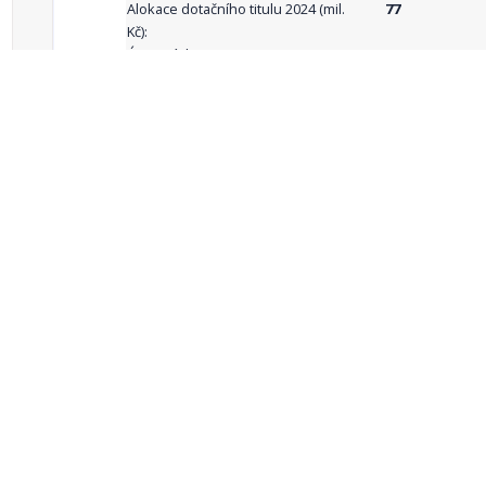
Alokace dotačního titulu 2024 (mil.
77
Kč):
Územní dimenze ANO/NE:
ne
Popis územní
celá ČR
dimenze:
Podporované
aktivity:
celkový počet záznamů: 68
1
2
3
4
5
…
Zdroje dat