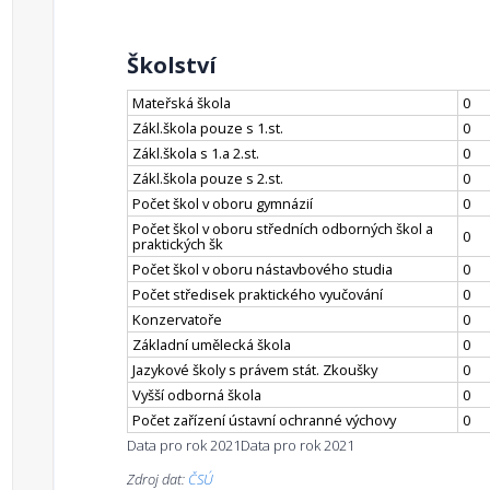
Školství
Mateřská škola
0
Zákl.škola pouze s 1.st.
0
Zákl.škola s 1.a 2.st.
0
Zákl.škola pouze s 2.st.
0
Počet škol v oboru gymnázií
0
Počet škol v oboru středních odborných škol a
0
praktických šk
Počet škol v oboru nástavbového studia
0
Počet středisek praktického vyučování
0
Konzervatoře
0
Základní umělecká škola
0
Jazykové školy s právem stát. Zkoušky
0
Vyšší odborná škola
0
Počet zařízení ústavní ochranné výchovy
0
Data pro rok 2021
Data pro rok 2021
Zdroj dat:
ČSÚ