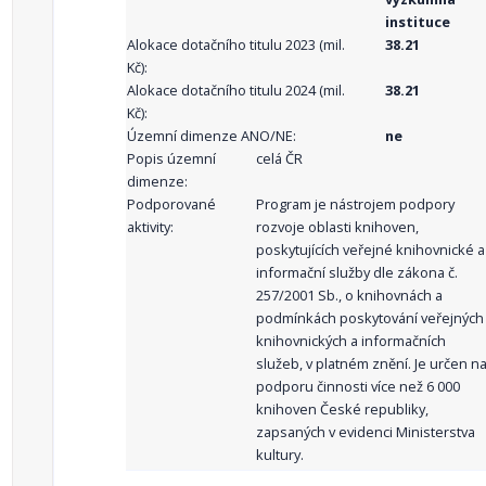
instituce
Alokace dotačního titulu 2023 (mil.
38.21
Kč):
Alokace dotačního titulu 2024 (mil.
38.21
Kč):
Územní dimenze ANO/NE:
ne
Popis územní
celá ČR
dimenze:
Podporované
Program je nástrojem podpory
aktivity:
rozvoje oblasti knihoven,
poskytujících veřejné knihovnické a
informační služby dle zákona č.
257/2001 Sb., o knihovnách a
podmínkách poskytování veřejných
knihovnických a informačních
služeb, v platném znění. Je určen n
podporu činnosti více než 6 000
knihoven České republiky,
zapsaných v evidenci Ministerstva
kultury.