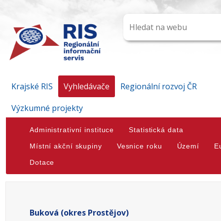
Krajské RIS
Vyhledávače
Regionální rozvoj ČR
Výzkumné projekty
Administrativní instituce
Statistická data
Místní akční skupiny
Vesnice roku
Území
E
Dotace
Buková (okres Prostějov)