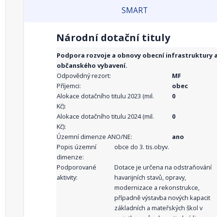
SMART
Národní dotační tituly
Podpora rozvoje a obnovy obecní infrastruktury 
občanského vybavení.
Odpovědný rezort:
MF
Příjemci:
obec
Alokace dotačního titulu 2023 (mil.
0
Kč):
Alokace dotačního titulu 2024 (mil.
0
Kč):
Územní dimenze ANO/NE:
ano
Popis územní
obce do 3. tis.obyv.
dimenze:
Podporované
Dotace je určena na odstraňování
aktivity:
havarijních stavů, opravy,
modernizace a rekonstrukce,
případně výstavba nových kapacit
základních a mateřských škol v