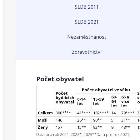
SLDB 2011
SLDB 2021
Nezaměstnanost
Zdravotnictví
Počet obyvatel
Počet obyvatel ve věku
Počet
S
60-
65 a
bydlících
s
0-14
15-59
64
více
obyvatel
o
let
let
let
let
Celkem
300
**
**
41
**
**
182
**
**
14
79
**
**
3
Muži
146
26
*
*
90
*
*
5
31
*
*
1
Ženy
157
15
*
*
92
*
*
9
48
*
*
1
Data pro rok 2021, 2022*, 2023**
Data pro rok 2021,