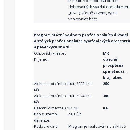
majetku v působnosti obcí či
dobrovolných svazků obcí (dále jen
„DSO“), včetně zázemí, vyjma
venkovních hřišť.
Program státní podpory profesionálních divadel
a stálých profesionálních symfonických orchestrů
a pěveckých sborů.
Odpovědný rezort:
MK
Příjemci:
obecně
prospěšná
společnost ,
kraj, obec
Alokace dotačního titulu 2023 (mil.
250
Kč):
Alokace dotačního titulu 2024 (mil.
300
Kč):
Územní dimenze ANO/NE:
ne
Popis územní
celá ČR
dimenze:
Podporované
Program je realizován na základě