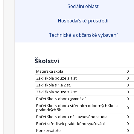
Sociální oblast
Hospodářské prostředí
Technické a občanské vybavení
Školství
Mateřská škola
0
Zákl.škola pouze s 1.st.
0
Zákl.škola s 1.a 2.st.
0
Zákl.škola pouze s 2.st.
0
Počet škol v oboru gymnázií
0
Počet škol v oboru středních odborných škol a
0
praktických šk
Počet škol v oboru nástavbového studia
0
Počet středisek praktického vyučování
0
Konzervatoře
0