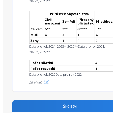
2022*, 2023**
Přírůstek obyvatelstva
Živě
Přirozený
Zemřelí
Přistěhova
narození
přírůstek
Celkem
6
*
*
2
*
*
-2
**
**
3
*
*
Muži
4
3
1
4
Ženy
1
1
0
2
Data pro rok 2021, 2023*, 2022**
Data pro rok 2021,
2023*, 2022**
Počet sňatků
4
Počet rozvodů
1
Data pro rok 2022
Data pro rok 2022
Zdroj dat:
ČSÚ
Školství