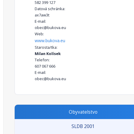
582 399 127
Datová schránka:
ax7aw3t
E-mail:
obec@bukova.eu
Web:
www.bukova.eu
Starosta/tka:
Milan Kolísek
Telefon:
607 067 666
E-mail:
obec@bukova.eu
Obyvatelstvo
SLDB 2001