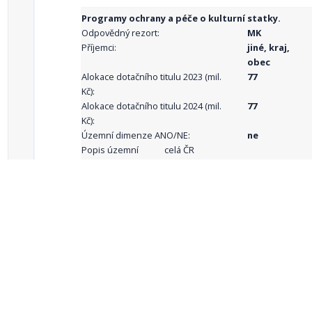
Programy ochrany a péče o kulturní statky.
Odpovědný rezort:
MK
Příjemci:
jiné, kraj,
obec
Alokace dotačního titulu 2023 (mil.
77
Kč):
Alokace dotačního titulu 2024 (mil.
77
Kč):
Územní dimenze ANO/NE:
ne
Popis územní
celá ČR
dimenze:
Podporované
aktivity:
celkový počet záznamů: 68
1
2
3
4
5
…