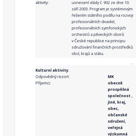
aktivity:
usnesení vlády č. 902 ze dne 10.
září 2003. Program je systémovým
řešením státního podílu na rozvoji
profesionálních divadel,
profesionálních symfonických
orchestrů a pěveckých sborů
v České republice na principu
sdružování finančních prostředků
obcí, krajů a státu.
Kulturní aktivity.
Odpovědný rezort:
MK
Příjemci:
obecně
prospěšná
společnost ,
jiné, kraj,
obec,
občanské
sdružení,
veřejná
výzkumná