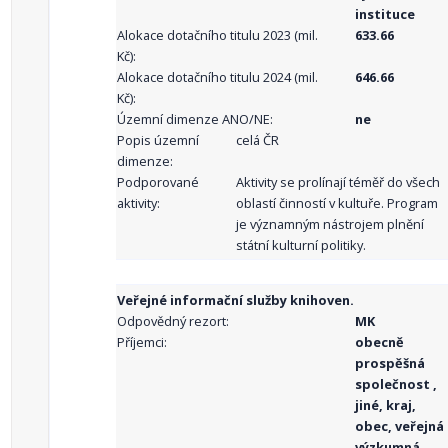
instituce
Alokace dotačního titulu 2023 (mil.
633.66
Kč):
Alokace dotačního titulu 2024 (mil.
646.66
Kč):
Územní dimenze ANO/NE:
ne
Popis územní
celá ČR
dimenze:
Podporované
Aktivity se prolínají téměř do všech
aktivity:
oblastí činností v kultuře. Program
je významným nástrojem plnění
státní kulturní politiky.
Veřejné informační služby knihoven.
Odpovědný rezort:
MK
Příjemci:
obecně
prospěšná
společnost ,
jiné, kraj,
obec, veřejná
výzkumná