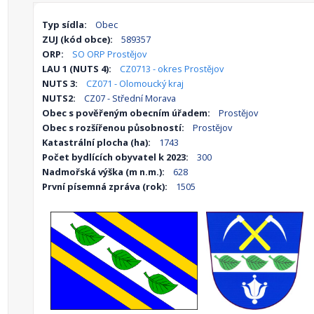
Typ sídla:
Obec
ZUJ (kód obce):
589357
ORP:
SO ORP Prostějov
LAU 1 (NUTS 4):
CZ0713 - okres Prostějov
NUTS 3:
CZ071 - Olomoucký kraj
NUTS2:
CZ07 - Střední Morava
Obec s pověřeným obecním úřadem:
Prostějov
Obec s rozšířenou působností:
Prostějov
Katastrální plocha (ha):
1743
Počet bydlících obyvatel k 2023:
300
Nadmořská výška (m n.m.):
628
První písemná zpráva (rok):
1505