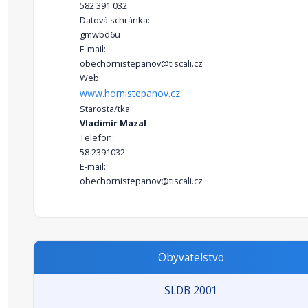
582 391 032
Datová schránka:
gmwbd6u
E-mail:
obechornistepanov@tiscali.cz
Web:
www.hornistepanov.cz
Starosta/tka:
Vladimír Mazal
Telefon:
58 2391032
E-mail:
obechornistepanov@tiscali.cz
Obyvatelstvo
SLDB 2001