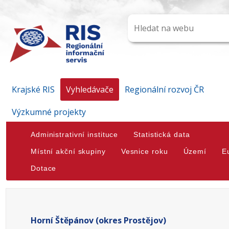
Krajské RIS
Vyhledávače
Regionální rozvoj ČR
Výzkumné projekty
Administrativní instituce
Statistická data
Místní akční skupiny
Vesnice roku
Území
E
Dotace
Horní Štěpánov (okres Prostějov)