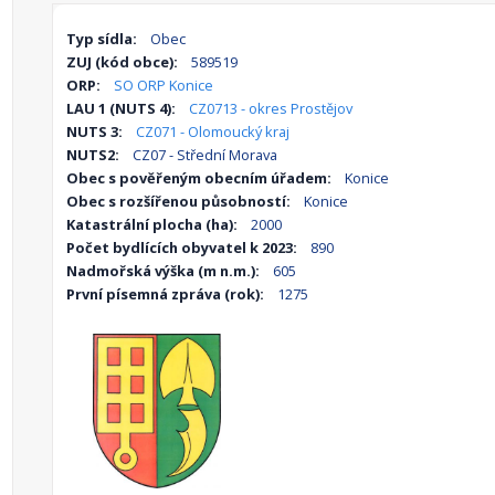
Typ sídla:
Obec
ZUJ (kód obce):
589519
ORP:
SO ORP Konice
LAU 1 (NUTS 4):
CZ0713 - okres Prostějov
NUTS 3:
CZ071 - Olomoucký kraj
NUTS2:
CZ07 - Střední Morava
Obec s pověřeným obecním úřadem:
Konice
Obec s rozšířenou působností:
Konice
Katastrální plocha (ha):
2000
Počet bydlících obyvatel k 2023:
890
Nadmořská výška (m n.m.):
605
První písemná zpráva (rok):
1275