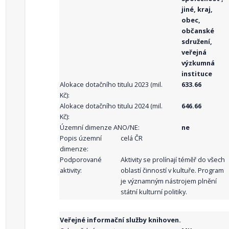
jiné, kraj,
obec,
občanské
sdružení,
veřejná
výzkumná
instituce
Alokace dotačního titulu 2023 (mil.
633.66
Kč):
Alokace dotačního titulu 2024 (mil.
646.66
Kč):
Územní dimenze ANO/NE:
ne
Popis územní
celá ČR
dimenze:
Podporované
Aktivity se prolínají téměř do všech
aktivity:
oblastí činností v kultuře. Program
je významným nástrojem plnění
státní kulturní politiky.
Veřejné informační služby knihoven.