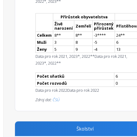
2022*, 2023**
Přírůstek obyvatelstva
Živě
Přirozený
Zemřelí
Přistěhova
narození
přírůstek
Celkem
8
*
*
8
*
*
-3
**
**
24
*
*
Muži
3
8
-5
6
Ženy
5
9
-4
13
Data pro rok 2021, 2023*, 2022**
Data pro rok 2021,
2023*, 2022**
Počet sňatků
6
Počet rozvodů
0
Data pro rok 2022
Data pro rok 2022
Zdroj dat:
ČSÚ
Školství