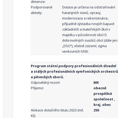
dimenze:
Podporované
Dotace je určena na odstraňování
aktivity:
havarijních stavů, opravy,
modernizace a rekonstrukce,
případně výstavba nových kapacit
základních a mateřských škol v
majetku v působnosti obcí či
dobrovolných svazků obcí (dále jen
„DSO“), včetně zázemí, vyjma
venkovních hřišť.
Program státní podpory profesionálních divadel
a stálých profesionálních symfonických orchestrů
a pěveckých sborů.
Odpovědný rezort:
MK
Příjemci:
obecně
prospěšná
společnost ,
kraj, obec
Alokace dotačního titulu 2023 (mil.
250
Kč):