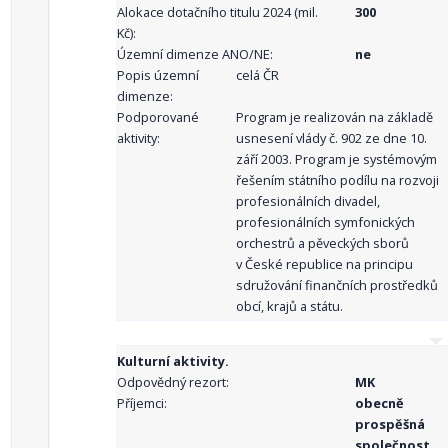
Alokace dotačního titulu 2024 (mil.
300
Kč):
Územní dimenze ANO/NE:
ne
Popis územní
celá ČR
dimenze:
Podporované
Program je realizován na základě
aktivity:
usnesení vlády č. 902 ze dne 10.
září 2003. Program je systémovým
řešením státního podílu na rozvoji
profesionálních divadel,
profesionálních symfonických
orchestrů a pěveckých sborů
v České republice na principu
sdružování finančních prostředků
obcí, krajů a státu.
Kulturní aktivity.
Odpovědný rezort:
MK
Příjemci:
obecně
prospěšná
společnost ,