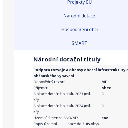
Projekty EU
Národní dotace
Hospodaření obcí
SMART
Národní dotační tituly
Podpora rozvoje a obnovy obecní infrastruktury 
občanského vybavení.
Odpovědný rezort:
MF
Příjemci:
obec
Alokace dotačního titulu 2023 (mil.
0
Kč):
Alokace dotačního titulu 2024 (mil.
0
Kč):
Územní dimenze ANO/NE:
ano
Popis územní
obce do 3. tis.obyv.