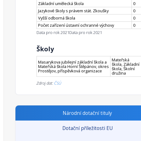
Základní umělecká škola
0
Jazykové školy s právem stát. Zkoušky
0
Vyšší odborná škola
0
Počet zařízení ústavní ochranné výchovy
0
Data pro rok 2021
Data pro rok 2021
Školy
Mateřská
Masarykova jubilejní základní škola a
škola, Základní
Mateřská škola Horní Štěpánov, okres
škola, Školní
Prostějov, příspěvková organizace
družina
Zdroj dat:
ČSÚ
Národní dotační tituly
Dotační příležitosti EU