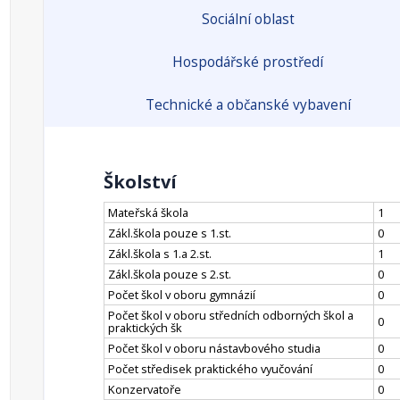
Sociální oblast
Hospodářské prostředí
Technické a občanské vybavení
Školství
Mateřská škola
1
Zákl.škola pouze s 1.st.
0
Zákl.škola s 1.a 2.st.
1
Zákl.škola pouze s 2.st.
0
Počet škol v oboru gymnázií
0
Počet škol v oboru středních odborných škol a
0
praktických šk
Počet škol v oboru nástavbového studia
0
Počet středisek praktického vyučování
0
Konzervatoře
0