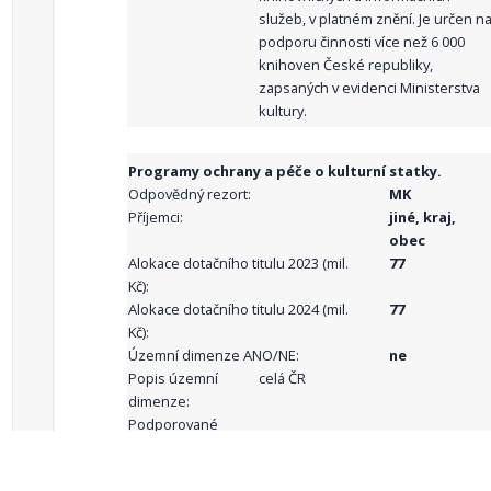
služeb, v platném znění. Je určen n
podporu činnosti více než 6 000
knihoven České republiky,
zapsaných v evidenci Ministerstva
kultury.
Programy ochrany a péče o kulturní statky.
Odpovědný rezort:
MK
Příjemci:
jiné, kraj,
obec
Alokace dotačního titulu 2023 (mil.
77
Kč):
Alokace dotačního titulu 2024 (mil.
77
Kč):
Územní dimenze ANO/NE:
ne
Popis územní
celá ČR
dimenze:
Podporované
aktivity: