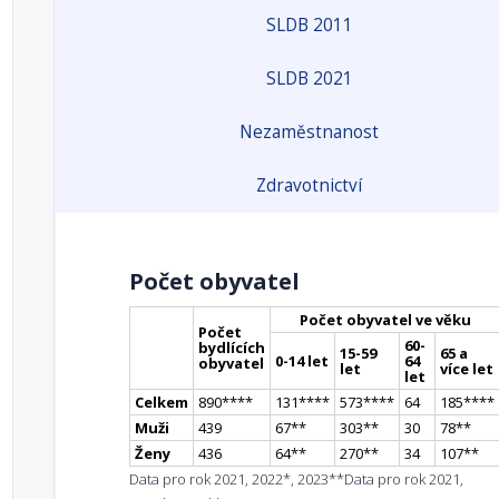
SLDB 2011
SLDB 2021
Nezaměstnanost
Zdravotnictví
Počet obyvatel
Počet obyvatel ve věku
Počet
60-
bydlících
15-59
65 a
0-14 let
64
obyvatel
let
více let
let
Celkem
890
**
**
131
**
**
573
**
**
64
185
**
**
Muži
439
67
*
*
303
*
*
30
78
*
*
Ženy
436
64
*
*
270
*
*
34
107
*
*
Data pro rok 2021, 2022*, 2023**
Data pro rok 2021,