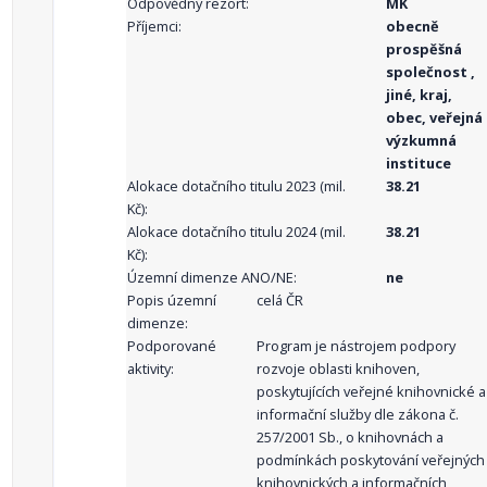
Odpovědný rezort:
MK
Příjemci:
obecně
prospěšná
společnost ,
jiné, kraj,
obec, veřejná
výzkumná
instituce
Alokace dotačního titulu 2023 (mil.
38.21
Kč):
Alokace dotačního titulu 2024 (mil.
38.21
Kč):
Územní dimenze ANO/NE:
ne
Popis územní
celá ČR
dimenze:
Podporované
Program je nástrojem podpory
aktivity:
rozvoje oblasti knihoven,
poskytujících veřejné knihovnické a
informační služby dle zákona č.
257/2001 Sb., o knihovnách a
podmínkách poskytování veřejných
knihovnických a informačních