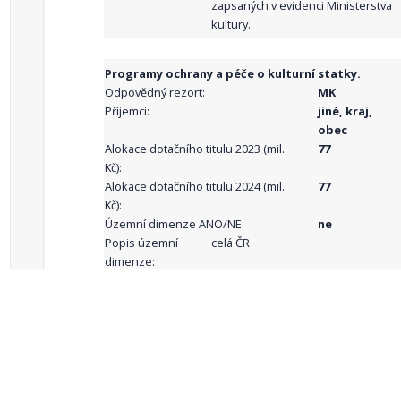
zapsaných v evidenci Ministerstva
kultury.
Programy ochrany a péče o kulturní statky.
Odpovědný rezort:
MK
Příjemci:
jiné, kraj,
obec
Alokace dotačního titulu 2023 (mil.
77
Kč):
Alokace dotačního titulu 2024 (mil.
77
Kč):
Územní dimenze ANO/NE:
ne
Popis územní
celá ČR
dimenze:
Podporované
aktivity:
celkový počet záznamů: 68