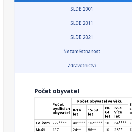
SLDB 2001
SLDB 2011
SLDB 2021
Nezaměstnanost
Zdravotnictví
Počet obyvatel
Počet obyvatel ve věku
Počet
S
60-
65 a
bydlících
s
0-14
15-59
64
více
obyvatel
o
let
let
let
let
Celkem
272
**
**
48
**
**
162
**
**
18
64
**
**
2
Muži
137
24
*
*
86
*
*
10
26
*
*
1