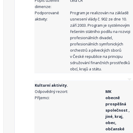
Popis územní
celá ČR
dimenze:
Podporované
Program je realizován na základě
aktivity:
usnesení vlády č. 902 ze dne 10.
září 2003. Program je systémovým
řešením státního podílu na rozvoji
profesionálních divadel,
profesionálních symfonických
orchestrů a pěveckých sborů
v České republice na principu
sdružování finančních prostředků
obcí, krajů a státu.
Kulturní aktivity.
Odpovědný rezort:
MK
Příjemci:
obecně
prospěšná
společnost ,
jiné, kraj,
obec,
občanské