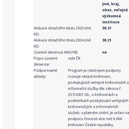
jiné, kraj,
obec, veřejná
výzkumná
instituce
Alokace dotačního titulu 2023 (mil.
38.21
Kč):
Alokace dotačního titulu 2024 (mil.
38.21
Kč):
Územní dimenze ANO/NE:
ne
Popis územní
celá ČR
dimenze:
Podporované
Program je nástrojem podpory
aktivity:
rozvoje oblasti knihoven,
poskytujících veřejné knihovnické a
informační služby dle zákona č.
257/2001 Sb., o knihovnách a
podmínkách poskytování veřejných
knihovnických a informačních
služeb, v platném znění. Je určen n
podporu činnosti více než 6 000
knihoven České republiky,