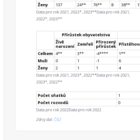
Ženy
137
24
*
*
76
*
*
8
38
*
*
1
Data pro rok 2021, 2022*, 2023**
Data pro rok 2021,
2022*, 2023**
Přírůstek obyvatelstva
Živě
Přirozený
Zemřelí
Přistěhova
narození
přírůstek
Celkem
4
*
*
3
*
*
-4
**
**
1
*
*
Muži
0
1
-1
6
Ženy
2
1
1
4
Data pro rok 2021, 2023*, 2022**
Data pro rok 2021,
2023*, 2022**
Počet sňatků
1
Počet rozvodů
0
Data pro rok 2022
Data pro rok 2022
Zdroj dat:
ČSÚ