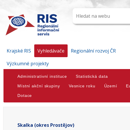
Krajské RIS
Vyhledávače
Regionální rozvoj ČR
Výzkumné projekty
Administrativní instituce
Statistická data
Místní akční skupiny
Vesnice roku
Území
E
Dotace
Skalka (okres Prostějov)