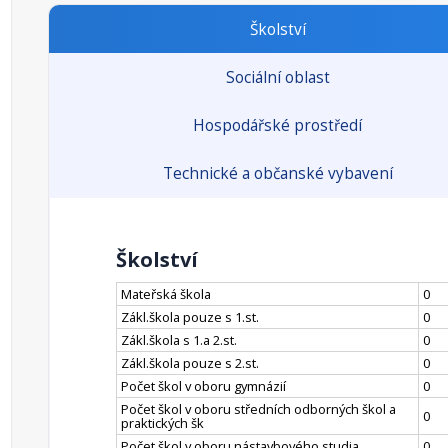
Školství
Sociální oblast
Hospodářské prostředí
Technické a občanské vybavení
Školství
Mateřská škola
0
Zákl.škola pouze s 1.st.
0
Zákl.škola s 1.a 2.st.
0
Zákl.škola pouze s 2.st.
0
Počet škol v oboru gymnázií
0
Počet škol v oboru středních odborných škol a
0
praktických šk
Počet škol v oboru nástavbového studia
0