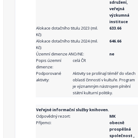
sdružení,
veřejná
výzkumná
instituce
Alokace dotačního titulu 2023 (mil.
633.66
Kč):
Alokace dotačního titulu 2024 (mil.
646.66
Kč):
Územní dimenze ANO/NE:
ne
Popis územní
celá ČR
dimenze:
Podporované
Aktivity se prolínají téměř do všech
aktivity:
oblastí činností v kultuře. Program
je významným nástrojem plnění
státní kulturní politiky.
Veřejné informační služby knihoven.
Odpovědný rezort:
MK
Příjemci:
obecně
prospěšná
společnost ,