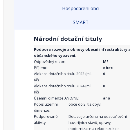
Hospodaření obcí
SMART
Národní dotační tituly
Podpora rozvoje a obnovy obecní infrastruktury 
občanského vybavení.
Odpovědný rezort:
MF
Příjemci:
obec
Alokace dotačního titulu 2023 (mil.
0
Kč):
Alokace dotačního titulu 2024 (mil.
0
Kč):
Územní dimenze ANO/NE:
ano
Popis územní
obce do 3. tis.obyv.
dimenze:
Podporované
Dotace je určena na odstraňování
aktivity:
havarijních stavů, opravy,
modernizace a rekonstrukce,