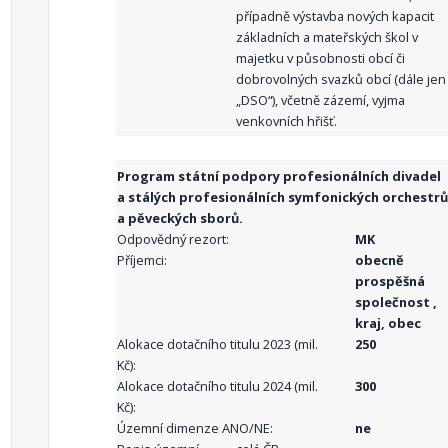
případně výstavba nových kapacit
základních a mateřských škol v
majetku v působnosti obcí či
dobrovolných svazků obcí (dále jen
„DSO“), včetně zázemí, vyjma
venkovních hřišť.
Program státní podpory profesionálních divadel
a stálých profesionálních symfonických orchestrů
a pěveckých sborů.
Odpovědný rezort:
MK
Příjemci:
obecně
prospěšná
společnost ,
kraj, obec
Alokace dotačního titulu 2023 (mil.
250
Kč):
Alokace dotačního titulu 2024 (mil.
300
Kč):
Územní dimenze ANO/NE:
ne