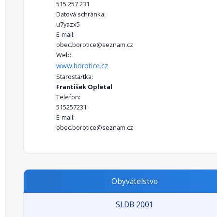
515 257 231
Datová schránka:
u7yazx5
E-mail:
obec.borotice@seznam.cz
Web:
www.borotice.cz
Starosta/tka:
František Opletal
Telefon:
515257231
E-mail:
obec.borotice@seznam.cz
Obyvatelstvo
SLDB 2001