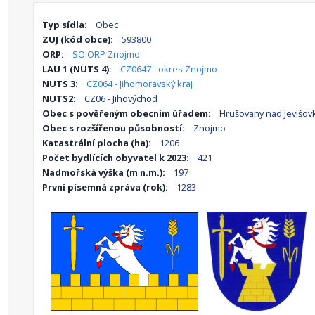
Typ sídla:
Obec
ZUJ (kód obce):
593800
ORP:
SO ORP Znojmo
LAU 1 (NUTS 4):
CZ0647 - okres Znojmo
NUTS 3:
CZ064 - Jihomoravský kraj
NUTS2:
CZ06 - Jihovýchod
Obec s pověřeným obecním úřadem:
Hrušovany nad Jevišov
Obec s rozšířenou působností:
Znojmo
Katastrální plocha (ha):
1206
Počet bydlících obyvatel k 2023:
421
Nadmořská výška (m n.m.):
197
První písemná zpráva (rok):
1283