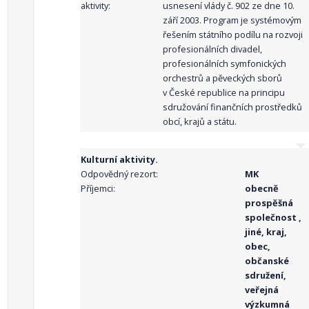
aktivity:
usnesení vlády č. 902 ze dne 10.
září 2003. Program je systémovým
řešením státního podílu na rozvoji
profesionálních divadel,
profesionálních symfonických
orchestrů a pěveckých sborů
v České republice na principu
sdružování finančních prostředků
obcí, krajů a státu.
Kulturní aktivity.
Odpovědný rezort:
MK
Příjemci:
obecně
prospěšná
společnost ,
jiné, kraj,
obec,
občanské
sdružení,
veřejná
výzkumná