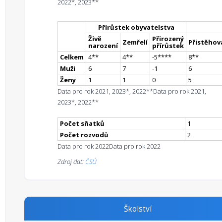
2022*, 2023**
Přírůstek obyvatelstva
Živě
Přirozený
Zemřelí
Přistěhova
narození
přírůstek
Celkem
4
*
*
4
*
*
-5
**
**
8
*
*
Muži
6
7
-1
6
Ženy
1
1
0
5
Data pro rok 2021, 2023*, 2022**
Data pro rok 2021,
2023*, 2022**
Počet sňatků
1
Počet rozvodů
2
Data pro rok 2022
Data pro rok 2022
Zdroj dat:
ČSÚ
Školství