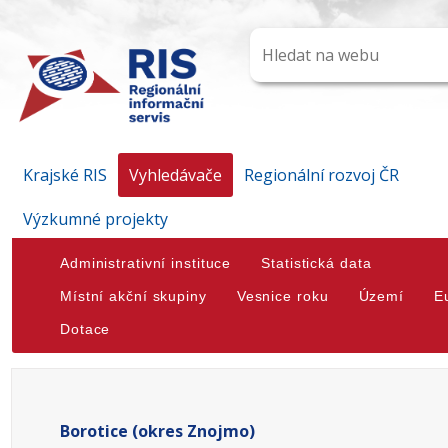
Krajské RIS
Vyhledávače
Regionální rozvoj ČR
Výzkumné projekty
Administrativní instituce
Statistická data
Místní akční skupiny
Vesnice roku
Území
E
Dotace
Borotice (okres Znojmo)