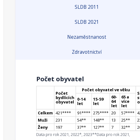
SLDB 2011
SLDB 2021
Nezaměstnanost
Zdravotnictví
Počet obyvatel
Počet obyvatel ve věku
Počet
S
60-
65 a
bydlících
s
0-14
15-59
64
více
obyvatel
o
let
let
let
let
Celkem
421
**
**
91
**
**
275
**
**
20
57
**
**
4
Muži
231
54
*
*
148
*
*
13
25
*
*
2
Ženy
197
37
*
*
127
*
*
7
32
*
*
2
Data pro rok 2021, 2022*, 2023**
Data pro rok 2021,