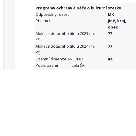
Programy ochrany a péče o kulturní statky.
Odpovědný rezort:
MK
Příjemci:
jiné, kraj,
obec
Alokace dotačního titulu 2023 (mil.
77
Kč):
Alokace dotačního titulu 2024 (mil.
77
Kč):
Územní dimenze ANO/NE:
ne
Popis územní
celá ČR
dimenze:
Podporované
aktivity:
celkový počet záznamů: 68
1
2
3
4
5
…