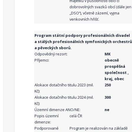
majetku v působnosti obcí či
dobrovolných svazků obcí (dále jen
„DSO“), včetně zázemí, vyjma
venkovních hřišť.
Program státní podpory profesionálních divadel
a stálých profesionálních symfonických orchestrů
a pěveckých sborů.
Odpovědný rezort:
MK
Příjemci:
obecně
prospěšná
společnost ,
kraj, obec
Alokace dotačního titulu 2023 (mil.
250
Kč):
Alokace dotačního titulu 2024 (mil.
300
Kč):
Územní dimenze ANO/NE:
ne
Popis územní
celá ČR
dimenze:
Podporované
Program je realizován na základě