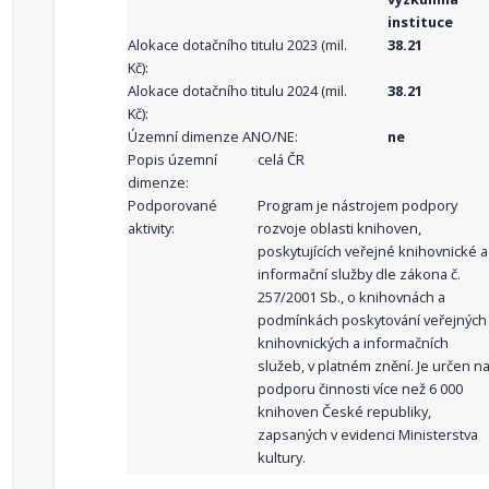
instituce
Alokace dotačního titulu 2023 (mil.
38.21
Kč):
Alokace dotačního titulu 2024 (mil.
38.21
Kč):
Územní dimenze ANO/NE:
ne
Popis územní
celá ČR
dimenze:
Podporované
Program je nástrojem podpory
aktivity:
rozvoje oblasti knihoven,
poskytujících veřejné knihovnické a
informační služby dle zákona č.
257/2001 Sb., o knihovnách a
podmínkách poskytování veřejných
knihovnických a informačních
služeb, v platném znění. Je určen n
podporu činnosti více než 6 000
knihoven České republiky,
zapsaných v evidenci Ministerstva
kultury.