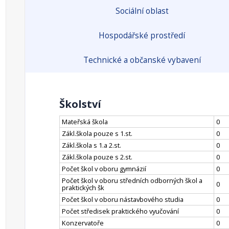
Sociální oblast
Hospodářské prostředí
Technické a občanské vybavení
Školství
Mateřská škola
0
Zákl.škola pouze s 1.st.
0
Zákl.škola s 1.a 2.st.
0
Zákl.škola pouze s 2.st.
0
Počet škol v oboru gymnázií
0
Počet škol v oboru středních odborných škol a
0
praktických šk
Počet škol v oboru nástavbového studia
0
Počet středisek praktického vyučování
0
Konzervatoře
0