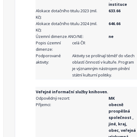
instituce
Alokace dotačního titulu 2023 (mil.
633.66
Kč):
Alokace dotačního titulu 2024 (mil.
646.66
Kč):
Územní dimenze ANO/NE:
ne
Popis územní
celá ČR
dimenze:
Podporované
Aktivity se prolínají téměř do všech
aktivity:
oblastí činností v kultuře. Program
je významným nástrojem plnění
státní kulturní politiky.
Veřejné informační služby knihoven.
Odpovědný rezort:
MK
Příjemci:
obecně
prospěšná
společnost ,
jiné, kraj,
obec, veřejná
výzkumná