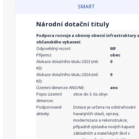
SMART
Národní dotační tituly
Podpora rozvoje a obnovy obecní infrastruktury 
občanského vybavení.
Odpovědný rezort:
MF
Příjemci:
obec
Alokace dotačního titulu 2023 (mil.
0
Kč):
Alokace dotačního titulu 2024 (mil.
0
Kč):
Územní dimenze ANO/NE:
ano
Popis územní
obce do 3. tis.obyv.
dimenze:
Podporované
Dotace je určena na odstraňování
aktivity:
havarijních stavů, opravy,
modernizace a rekonstrukce,
případně výstavba nových kapacit
základních a mateřských škol v