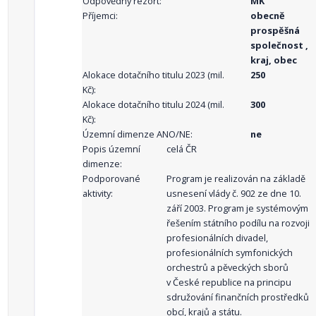
Odpovědný rezort:
MK
Příjemci:
obecně
prospěšná
společnost ,
kraj, obec
Alokace dotačního titulu 2023 (mil.
250
Kč):
Alokace dotačního titulu 2024 (mil.
300
Kč):
Územní dimenze ANO/NE:
ne
Popis územní
celá ČR
dimenze:
Podporované
Program je realizován na základě
aktivity:
usnesení vlády č. 902 ze dne 10.
září 2003. Program je systémovým
řešením státního podílu na rozvoji
profesionálních divadel,
profesionálních symfonických
orchestrů a pěveckých sborů
v České republice na principu
sdružování finančních prostředků
obcí, krajů a státu.