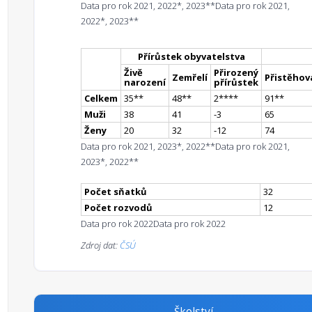
Data pro rok 2021, 2022*, 2023**
Data pro rok 2021,
2022*, 2023**
Přírůstek obyvatelstva
Živě
Přirozený
Zemřelí
Přistěhova
narození
přírůstek
Celkem
35
*
*
48
*
*
2
**
**
91
*
*
Muži
38
41
-3
65
Ženy
20
32
-12
74
Data pro rok 2021, 2023*, 2022**
Data pro rok 2021,
2023*, 2022**
Počet sňatků
32
Počet rozvodů
12
Data pro rok 2022
Data pro rok 2022
Zdroj dat:
ČSÚ
Školství