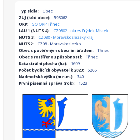
Typ sídla:
Obec
ZUJ (kód obce):
598062
ORP:
SO ORP Třinec
LAU 1 (NUTS 4):
CZ0802 - okres Frýdek-Místek
NUTS 3:
CZ080 - Moravskoslezský kraj
NUTS2:
CZ08 - Moravskoslezko
Obec s pověřeným obecním úřadem:
Třinec
Obec s rozšířenou působností:
Třinec
Katastrální plocha (ha):
1609
Počet bydlících obyvatel k 2023:
5266
Nadmořská výška (m n.m.):
340
První písemná zpráva (rok):
1523