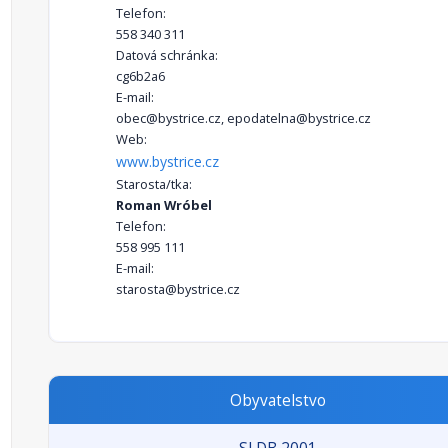
Telefon:
558 340 311
Datová schránka:
cg6b2a6
E-mail:
obec@bystrice.cz, epodatelna@bystrice.cz
Web:
www.bystrice.cz
Starosta/tka:
Roman Wróbel
Telefon:
558 995 111
E-mail:
starosta@bystrice.cz
Obyvatelstvo