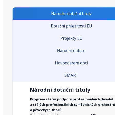
Národní dotační tituly
Dotační příležitosti EU
Projekty EU
Národní dotace
Hospodaření obcí
SMART
Národní dotační tituly
Program státní podpory profesionálních divadel
a stálých profesionálních symfonických orchestrů
a pěveckých sborů.