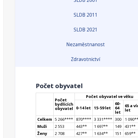
SLDB 2001
SLDB 2011
SLDB 2021
Nezaměstnanost
Zdravotnictví
Počet obyvatel
Počet obyvatel ve věku
Počet
60-
bydlících
65 a ví
0-14 let
15-59 let
64
obyvatel
let
let
Celkem
5 266
**
**
870
**
**
3 331
**
**
300
1 090
*
Muži
2 553
443
*
*
1 697
*
*
149
431
*
*
Ženy
2 708
427
*
*
1 634
*
*
151
659
*
*