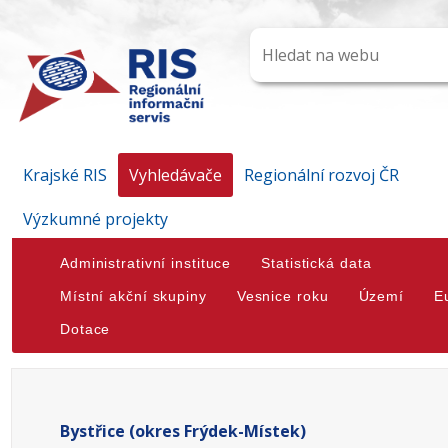
Krajské RIS
Vyhledávače
Regionální rozvoj ČR
Výzkumné projekty
Administrativní instituce
Statistická data
Místní akční skupiny
Vesnice roku
Území
E
Dotace
Bystřice (okres Frýdek-Místek)