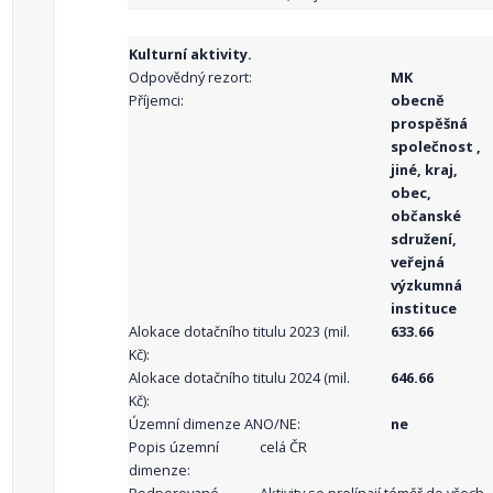
Kulturní aktivity.
Odpovědný rezort:
MK
Příjemci:
obecně
prospěšná
společnost ,
jiné, kraj,
obec,
občanské
sdružení,
veřejná
výzkumná
instituce
Alokace dotačního titulu 2023 (mil.
633.66
Kč):
Alokace dotačního titulu 2024 (mil.
646.66
Kč):
Územní dimenze ANO/NE:
ne
Popis územní
celá ČR
dimenze: