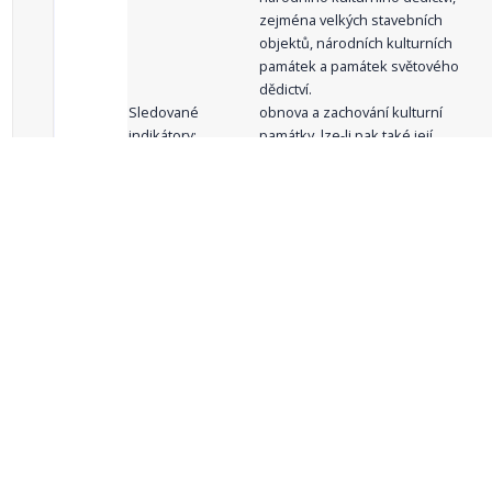
zejména velkých stavebních
objektů, národních kulturních
památek a památek světového
dědictví.
Sledované
obnova a zachování kulturní
indikátory:
památky, lze-li pak také její
zpřístupnění veřejnosti
celkový počet záznamů: 64
1
2
3
4
5
…
Zdroje dat