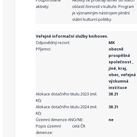
Podporované
Aktivity se prolínají téměř do všech
aktivity:
oblastí činností v kultuře. Program
je významným nástrojem plnění
státní kulturní politiky.
Veřejné informační služby knihoven.
Odpovědný rezort:
MK
Příjemci:
obecně
prospěšná
společnost ,
jiné, kraj,
obec, veřejná
výzkumná
instituce
Alokace dotačního titulu 2023 (mil.
38.21
Kč):
Alokace dotačního titulu 2024 (mil.
38.21
Kč):
Územní dimenze ANO/NE:
ne
Popis územní
celá ČR
dimenze: