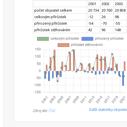
2001
2002
2003
počet obyvatel celkem
20 734
20 760
20 858
celkovým přírůstek
-12
26
98
přirozený přírůstek
-54
-70
-50
přírůstek stěhováním
42
96
148
Další statistiky obyvate
Zdroj dat:
ČSÚ