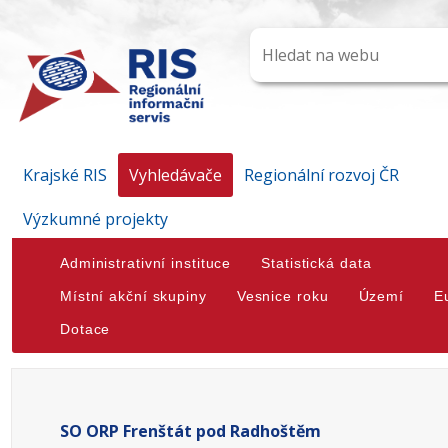
Krajské RIS
Vyhledávače
Regionální rozvoj ČR
Výzkumné projekty
Administrativní instituce
Statistická data
Místní akční skupiny
Vesnice roku
Území
E
Dotace
SO ORP Frenštát pod Radhoštěm