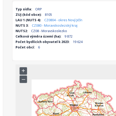
Typ sídla:
ORP
ZUJ (kód obce):
8105
LAU 1 (NUTS 4):
CZ0804 - okres Nový Jičín
NUTS 3:
CZ080 - Moravskoslezský kraj
NUTS2:
CZ08 - Moravskoslezko
Celková výměra území (ha):
9 872
Počet bydlících obyvatel k 2023:
19 624
Počet obcí:
6