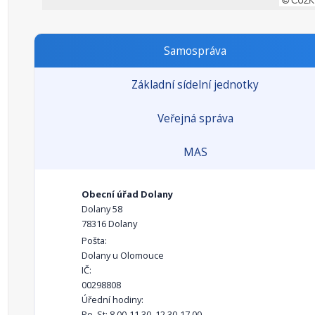
Samospráva
Základní sídelní jednotky
Veřejná správa
MAS
Obecní úřad Dolany
Dolany 58
78316 Dolany
Pošta:
Dolany u Olomouce
IČ:
00298808
Úřední hodiny:
Po, St: 8.00-11.30, 12.30-17.00