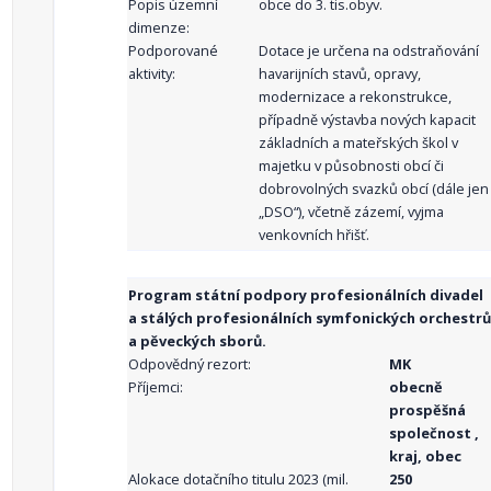
Popis územní
obce do 3. tis.obyv.
dimenze:
Podporované
Dotace je určena na odstraňování
aktivity:
havarijních stavů, opravy,
modernizace a rekonstrukce,
případně výstavba nových kapacit
základních a mateřských škol v
majetku v působnosti obcí či
dobrovolných svazků obcí (dále jen
„DSO“), včetně zázemí, vyjma
venkovních hřišť.
Program státní podpory profesionálních divadel
a stálých profesionálních symfonických orchestrů
a pěveckých sborů.
Odpovědný rezort:
MK
Příjemci:
obecně
prospěšná
společnost ,
kraj, obec
Alokace dotačního titulu 2023 (mil.
250