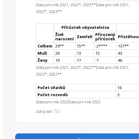
Data pro rok 2021, 2022*, 2023**
Data pro rok 2021,
2022*, 2023**
Přírůstek obyvatelstva
Živě
Přirozený
Zemřelí
Přistěhova
narození
přírůstek
Celkem
29
*
*
15
*
*
-2
**
**
137
*
*
Muži
26
13
13
43
Ženy
10
17
-7
46
Data pro rok 2021, 2023*, 2022**
Data pro rok 2021,
2023*, 2022**
Počet sňatků
16
Počet rozvodů
3
Data pro rok 2022
Data pro rok 2022
Zdroj dat:
ČSÚ