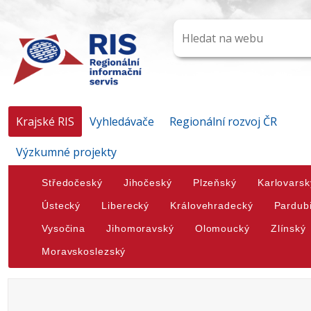
Krajské RIS
Vyhledávače
Regionální rozvoj ČR
Výzkumné projekty
Středočeský
Jihočeský
Plzeňský
Karlovarsk
Ústecký
Liberecký
Královehradecký
Pardub
Vysočina
Jihomoravský
Olomoucký
Zlínský
Moravskoslezský