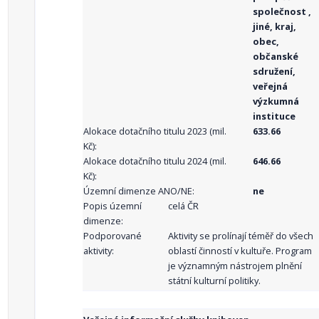
společnost ,
jiné, kraj,
obec,
občanské
sdružení,
veřejná
výzkumná
instituce
Alokace dotačního titulu 2023 (mil.
633.66
Kč):
Alokace dotačního titulu 2024 (mil.
646.66
Kč):
Územní dimenze ANO/NE:
ne
Popis územní
celá ČR
dimenze:
Podporované
Aktivity se prolínají téměř do všech
aktivity:
oblastí činností v kultuře. Program
je významným nástrojem plnění
státní kulturní politiky.