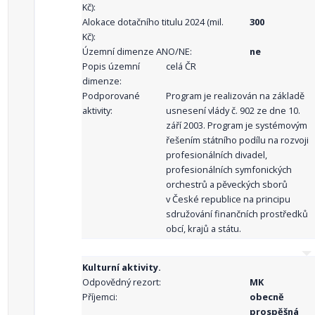
Kč):
Alokace dotačního titulu 2024 (mil.
300
Kč):
Územní dimenze ANO/NE:
ne
Popis územní
celá ČR
dimenze:
Podporované
Program je realizován na základě
aktivity:
usnesení vlády č. 902 ze dne 10.
září 2003. Program je systémovým
řešením státního podílu na rozvoji
profesionálních divadel,
profesionálních symfonických
orchestrů a pěveckých sborů
v České republice na principu
sdružování finančních prostředků
obcí, krajů a státu.
Kulturní aktivity.
Odpovědný rezort:
MK
Příjemci:
obecně
prospěšná