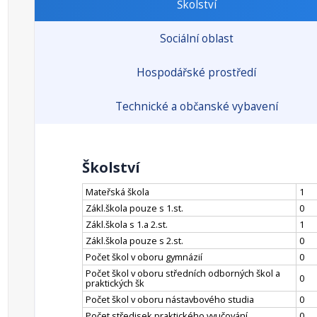
Školství
Sociální oblast
Hospodářské prostředí
Technické a občanské vybavení
Školství
Mateřská škola
1
Zákl.škola pouze s 1.st.
0
Zákl.škola s 1.a 2.st.
1
Zákl.škola pouze s 2.st.
0
Počet škol v oboru gymnázií
0
Počet škol v oboru středních odborných škol a
0
praktických šk
Počet škol v oboru nástavbového studia
0
Počet středisek praktického vyučování
0