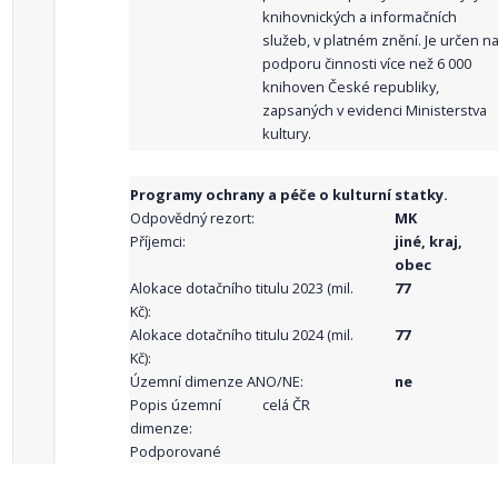
knihovnických a informačních
služeb, v platném znění. Je určen n
podporu činnosti více než 6 000
knihoven České republiky,
zapsaných v evidenci Ministerstva
kultury.
Programy ochrany a péče o kulturní statky.
Odpovědný rezort:
MK
Příjemci:
jiné, kraj,
obec
Alokace dotačního titulu 2023 (mil.
77
Kč):
Alokace dotačního titulu 2024 (mil.
77
Kč):
Územní dimenze ANO/NE:
ne
Popis územní
celá ČR
dimenze:
Podporované
aktivity: