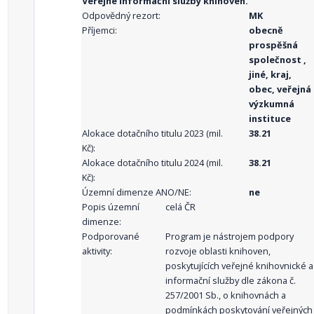
Veřejné informační služby knihoven.
Odpovědný rezort:
MK
Příjemci:
obecně
prospěšná
společnost ,
jiné, kraj,
obec, veřejná
výzkumná
instituce
Alokace dotačního titulu 2023 (mil.
38.21
Kč):
Alokace dotačního titulu 2024 (mil.
38.21
Kč):
Územní dimenze ANO/NE:
ne
Popis územní
celá ČR
dimenze:
Podporované
Program je nástrojem podpory
aktivity:
rozvoje oblasti knihoven,
poskytujících veřejné knihovnické a
informační služby dle zákona č.
257/2001 Sb., o knihovnách a
podmínkách poskytování veřejných