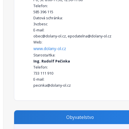
Telefon:
585 396 115
Datová schránka:
3vzbesc
E-mail:
obec@dolany-ol.cz, epodatelna@dolany-ol.cz
Web:
www.dolany-ol.cz
Starosta/tka:
Ing. Rudolf Pečinka
Telefon:
733 111 910
E-mail:
pecinka@dolany-ol.cz
Obyvatelstvo