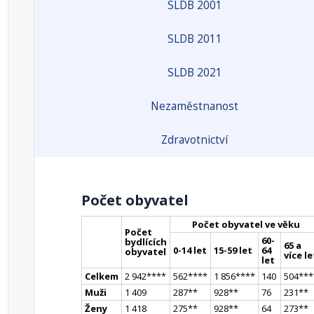
SLDB 2001
SLDB 2011
SLDB 2021
Nezaměstnanost
Zdravotnictví
Počet obyvatel
Počet obyvatel ve věku
Počet
60-
bydlících
65 a
0-14 let
15-59 let
64
obyvatel
více le
let
Celkem
2 942
**
**
562
**
**
1 856
**
**
140
504
**
*
Muži
1 409
287
*
*
928
*
*
76
231
*
*
Ženy
1 418
275
*
*
928
*
*
64
273
*
*