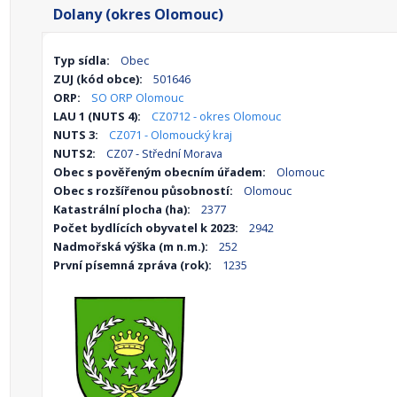
Dolany (okres Olomouc)
Typ sídla:
Obec
ZUJ (kód obce):
501646
ORP:
SO ORP Olomouc
LAU 1 (NUTS 4):
CZ0712 - okres Olomouc
NUTS 3:
CZ071 - Olomoucký kraj
NUTS2:
CZ07 - Střední Morava
Obec s pověřeným obecním úřadem:
Olomouc
Obec s rozšířenou působností:
Olomouc
Katastrální plocha (ha):
2377
Počet bydlících obyvatel k 2023:
2942
Nadmořská výška (m n.m.):
252
První písemná zpráva (rok):
1235