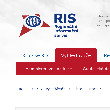
Informace
na hospod
samosprá
Krajské RIS
Vyhledávače
Re
Administrativní instituce
Statistická da
Home
RISY.cz
Vyhledávače
Obce
Bochoř