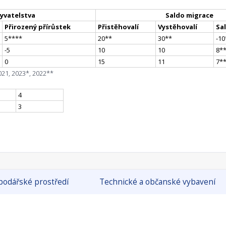
yvatelstva
Saldo migrace
Přirozený přírůstek
Přistěhovalí
Vystěhovalí
Sa
5
**
**
20
*
*
30
*
*
-10
-5
10
10
8
*
0
15
11
7
*
021, 2023*, 2022**
4
3
odářské prostředí
Technické a občanské vybavení