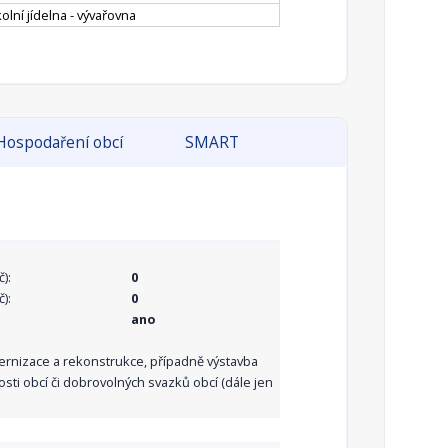
olní jídelna - vývařovna
Hospodaření obcí
SMART
):
0
):
0
ano
dernizace a rekonstrukce, případně výstavba
sti obcí či dobrovolných svazků obcí (dále jen