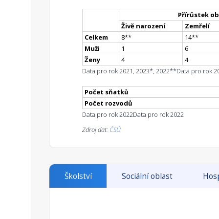
Přírůstek ob
Živě narození
Zemřelí
Celkem
8
*
*
14
*
*
Muži
1
6
Ženy
4
4
Data pro rok 2021, 2023*, 2022**
Data pro rok 2
Počet sňatků
Počet rozvodů
Data pro rok 2022
Data pro rok 2022
Zdroj dat:
ČSÚ
Školství
Sociální oblast
Hosp