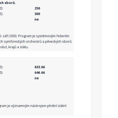
ch sborů.
):
250
):
300
ne
10. září 2003. Program je systémovým řešením
ních symfonických orchestrů a pěveckých sborů
bcí, krajů a státu.
):
633.66
):
646.66
ne
Program je významným nástrojem plnění státní