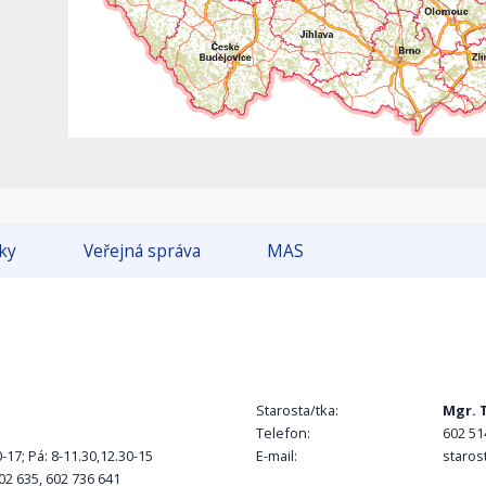
tky
Veřejná správa
MAS
Starosta/tka:
Mgr. 
Telefon:
602 51
-17; Pá: 8-11.30,12.30-15
E-mail:
staros
02 635, 602 736 641