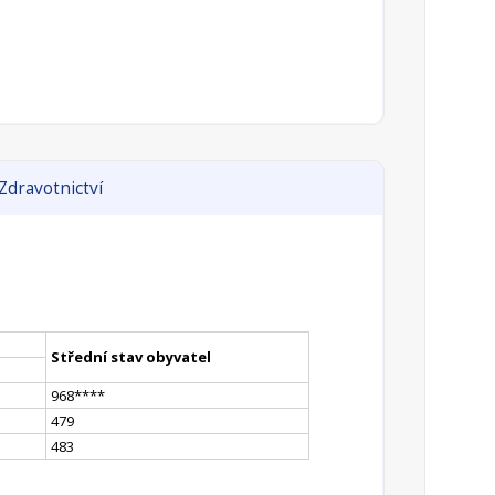
Zdravotnictví
Střední stav obyvatel
968
**
**
479
483