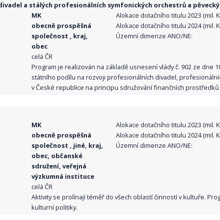
ivadel a stálých profesionálních symfonických orchestrů a pěvecký
MK
Alokace dotačního titulu 2023 (mil. Kč
obecně prospěšná
Alokace dotačního titulu 2024 (mil. Kč
společnost , kraj,
Územní dimenze ANO/NE:
obec
celá ČR
Program je realizován na základě usnesení vlády č. 902 ze dne 
státního podílu na rozvoji profesionálních divadel, profesionál
v České republice na principu sdružování finančních prostředků o
MK
Alokace dotačního titulu 2023 (mil. Kč
obecně prospěšná
Alokace dotačního titulu 2024 (mil. Kč
společnost , jiné, kraj,
Územní dimenze ANO/NE:
obec, občanské
sdružení, veřejná
výzkumná instituce
celá ČR
Aktivity se prolínají téměř do všech oblastí činností v kultuře. 
kulturní politiky.