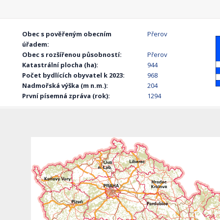
Obec s pověřeným obecním
Přerov
úřadem:
Obec s rozšířenou působností:
Přerov
Katastrální plocha (ha):
944
Počet bydlících obyvatel k 2023:
968
Nadmořská výška (m n.m.):
204
První písemná zpráva (rok):
1294