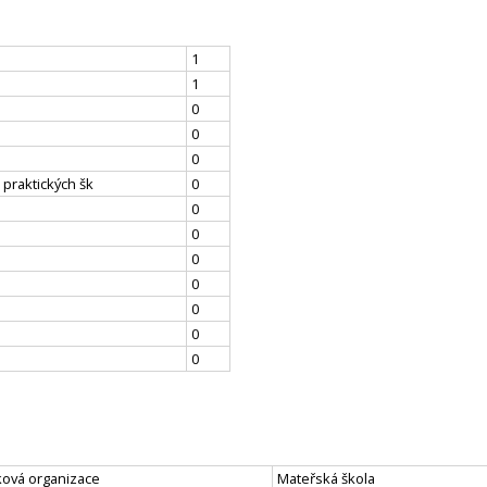
1
1
0
0
0
 praktických šk
0
0
0
0
0
0
0
0
ková organizace
Mateřská škola