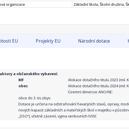
ková organizace
Základní škola, Školní družina, Šk
itosti EU
Projekty EU
Národní dotace
ruktury a občanského vybavení.
MF
Alokace dotačního titulu 2023 (mil. Kč
obec
Alokace dotačního titulu 2024 (mil. Kč
Územní dimenze ANO/NE:
obce do 3. tis.obyv.
Dotace je určena na odstraňování havarijních stavů, opravy, mo
nových kapacit základních a mateřských škol v majetku v působno
„DSO“), včetně zázemí, vyjma venkovních hřišť.