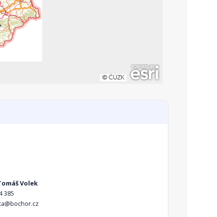
Tomáš Volek
4 385
ta@bochor.cz