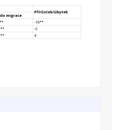
Přírůstek/úbytek
ldo migrace
*
*
-16
*
*
*
**
-5
*
**
4