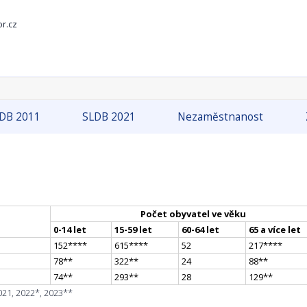
r.cz
DB 2011
SLDB 2021
Nezaměstnanost
Počet obyvatel ve věku
0-14 let
15-59 let
60-64 let
65 a více let
152
**
**
615
**
**
52
217
**
**
78
*
*
322
*
*
24
88
*
*
74
*
*
293
*
*
28
129
*
*
021, 2022*, 2023**