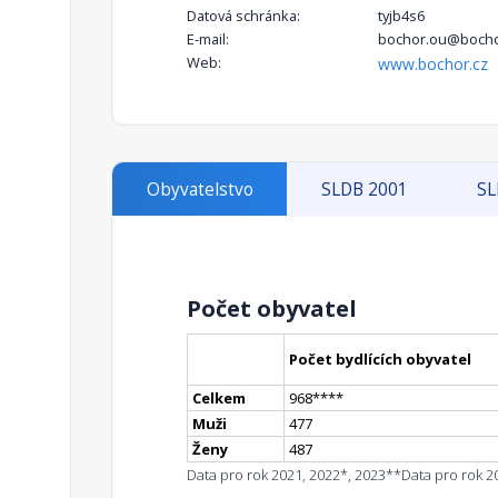
Datová schránka:
tyjb4s6
E-mail:
bochor.ou@bocho
Web:
www.bochor.cz
Obyvatelstvo
SLDB 2001
SL
Počet obyvatel
Počet bydlících obyvatel
Celkem
968
**
**
Muži
477
Ženy
487
Data pro rok 2021, 2022*, 2023**
Data pro rok 2