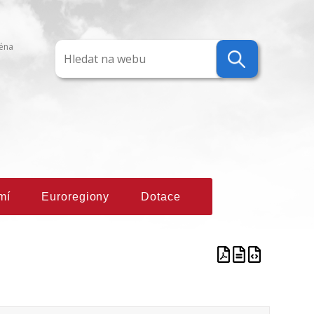
ména
mí
Euroregiony
Dotace