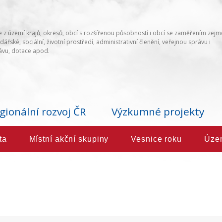
 z území krajů, okresů, obcí s rozšířenou působností i obcí se zaměřením zej
ářské, sociální, životní prostředí, administrativní členění, veřejnou správu i
vu, dotace apod.
gionální rozvoj ČR
Výzkumné projekty
ta
Místní akční skupiny
Vesnice roku
Úze