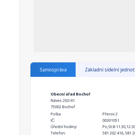
Samospráva
Základní sídelní jedno
Obecní úřad Bochoř
Náves 202/41
75002 Bochoř
Pošta:
Přerov 2
IČ:
00301051
Úřední hodiny:
Po,St:8-11.30,12.30
Telefon:
581 202 416, 581 2