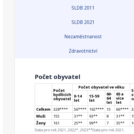
SLDB 2011
SLDB 2021
Nezaměstnanost
Zdravotnictví
Počet obyvatel
Počet obyvatel ve věku
Počet
S
60-
65 a
bydlících
s
0-14
15-59
64
více
obyvatel
o
let
let
let
let
Celkem
328
**
**
56
**
**
192
**
**
15
66
**
**
3
Muži
155
31
*
*
93
*
*
8
31
*
*
1
Ženy
161
25
*
*
99
*
*
7
35
*
*
1
Data pro rok 2021, 2022*, 2023**
Data pro rok 2021,