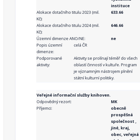
instituce
Alokace dotačního titulu 2023 (mil.
633.66
Kč):
Alokace dotačního titulu 2024 (mil.
646.66
Kč):
Územní dimenze ANO/NE:
ne
Popis územní
celá ČR
dimenze:
Podporované
Aktivity se prolínají téměř do všech
aktivity:
oblastí činností v kultuře. Program
je významným nástrojem plnění
státní kulturní politiky.
Veřejné informační služby knihoven.
Odpovědný rezort:
MK
Příjemci:
obecně
prospěšná
společnost ,
jiné, kraj,
obec, veřejná