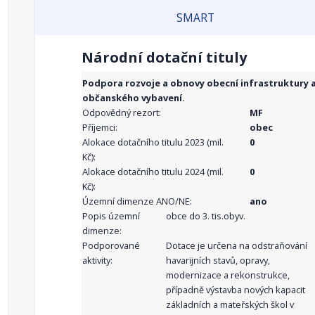
SMART
Národní dotační tituly
Podpora rozvoje a obnovy obecní infrastruktury 
občanského vybavení.
Odpovědný rezort:
MF
Příjemci:
obec
Alokace dotačního titulu 2023 (mil.
0
Kč):
Alokace dotačního titulu 2024 (mil.
0
Kč):
Územní dimenze ANO/NE:
ano
Popis územní
obce do 3. tis.obyv.
dimenze:
Podporované
Dotace je určena na odstraňování
aktivity:
havarijních stavů, opravy,
modernizace a rekonstrukce,
případně výstavba nových kapacit
základních a mateřských škol v