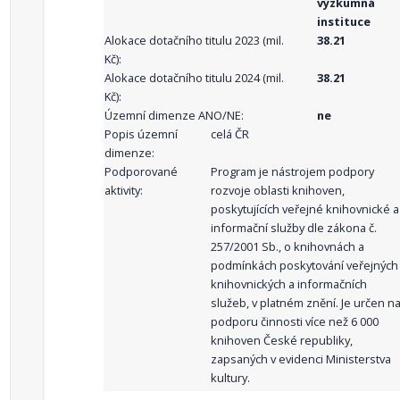
výzkumná
instituce
Alokace dotačního titulu 2023 (mil.
38.21
Kč):
Alokace dotačního titulu 2024 (mil.
38.21
Kč):
Územní dimenze ANO/NE:
ne
Popis územní
celá ČR
dimenze:
Podporované
Program je nástrojem podpory
aktivity:
rozvoje oblasti knihoven,
poskytujících veřejné knihovnické a
informační služby dle zákona č.
257/2001 Sb., o knihovnách a
podmínkách poskytování veřejných
knihovnických a informačních
služeb, v platném znění. Je určen n
podporu činnosti více než 6 000
knihoven České republiky,
zapsaných v evidenci Ministerstva
kultury.