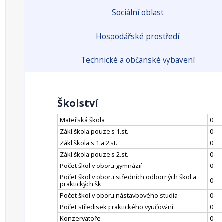
Sociální oblast
Hospodářské prostředí
Technické a občanské vybavení
Školství
Mateřská škola
0
Zákl.škola pouze s 1.st.
0
Zákl.škola s 1.a 2.st.
0
Zákl.škola pouze s 2.st.
0
Počet škol v oboru gymnázií
0
Počet škol v oboru středních odborných škol a
0
praktických šk
Počet škol v oboru nástavbového studia
0
Počet středisek praktického vyučování
0
Konzervatoře
0