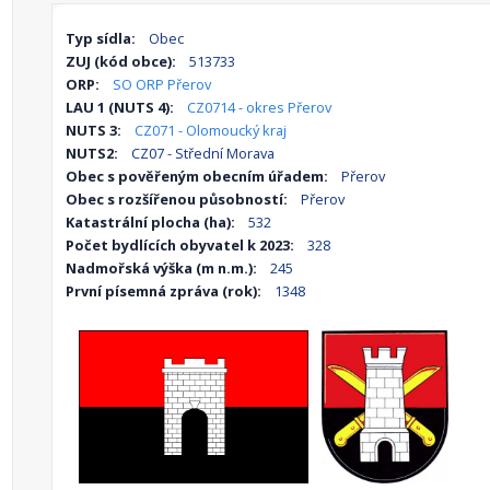
Typ sídla:
Obec
ZUJ (kód obce):
513733
ORP:
SO ORP Přerov
LAU 1 (NUTS 4):
CZ0714 - okres Přerov
NUTS 3:
CZ071 - Olomoucký kraj
NUTS2:
CZ07 - Střední Morava
Obec s pověřeným obecním úřadem:
Přerov
Obec s rozšířenou působností:
Přerov
Katastrální plocha (ha):
532
Počet bydlících obyvatel k 2023:
328
Nadmořská výška (m n.m.):
245
První písemná zpráva (rok):
1348