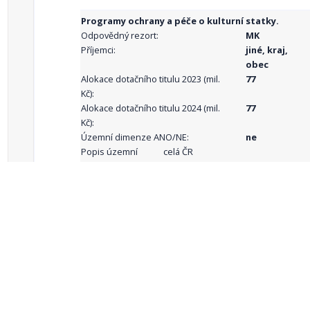
Programy ochrany a péče o kulturní statky.
Odpovědný rezort:
MK
Příjemci:
jiné, kraj,
obec
Alokace dotačního titulu 2023 (mil.
77
Kč):
Alokace dotačního titulu 2024 (mil.
77
Kč):
Územní dimenze ANO/NE:
ne
Popis územní
celá ČR
dimenze:
Podporované
aktivity:
celkový počet záznamů: 68
1
2
3
4
5
…