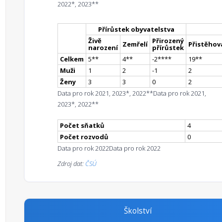
2022*, 2023**
Přírůstek obyvatelstva
Živě
Přirozený
Zemřelí
Přistěhova
narození
přírůstek
Celkem
5
*
*
4
*
*
-2
**
**
19
*
*
Muži
1
2
-1
2
Ženy
3
3
0
2
Data pro rok 2021, 2023*, 2022**
Data pro rok 2021,
2023*, 2022**
Počet sňatků
4
Počet rozvodů
0
Data pro rok 2022
Data pro rok 2022
Zdroj dat:
ČSÚ
Školství