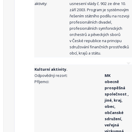
aktivity:
usnesení vlády č. 902 ze dne 10.
září 2003. Program je systémovým
řešením státního podílu na rozvoji
profesionálních divadel,
profesionálních symfonických
orchestrů a pěveckých sborů
v České republice na principu
sdružování finančních prostředků
obcí, krajů a státu.
Kulturní aktivity.
Odpovědný rezort:
MK
Příjemci:
obecně
prospěšná
společnost ,
jiné, kraj,
obec,
občanské
sdružení,
veřejná
výzkumná