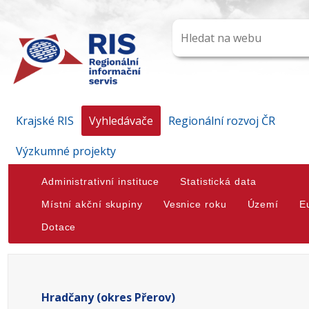
Krajské RIS
Vyhledávače
Regionální rozvoj ČR
Výzkumné projekty
Administrativní instituce
Statistická data
Místní akční skupiny
Vesnice roku
Území
E
Dotace
Hradčany (okres Přerov)