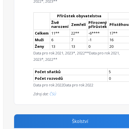
2022*, 2023**
Přírůstek obyvatelstva
Živě
Přirozený
Zemřelí
Přistěhova
narození
přírůstek
Celkem
11
*
*
22
*
*
-6
**
**
17
*
*
Muži
6
7
-1
16
Ženy
13
13
0
20
Data pro rok 2021, 2023*, 2022**
Data pro rok 2021,
2023*, 2022**
Počet sňatků
5
Počet rozvodů
0
Data pro rok 2022
Data pro rok 2022
Zdroj dat:
ČSÚ
Školství