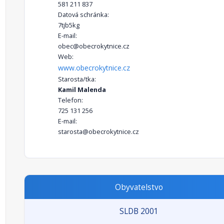
581 211 837
Datová schránka:
7tjb5kg
E-mail:
obec@obecrokytnice.cz
Web:
www.obecrokytnice.cz
Starosta/tka:
Kamil Malenda
Telefon:
725 131 256
E-mail:
starosta@obecrokytnice.cz
Obyvatelstvo
SLDB 2001