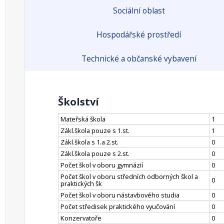
Sociální oblast
Hospodářské prostředí
Technické a občanské vybavení
Školství
Mateřská škola
1
Zákl.škola pouze s 1.st.
1
Zákl.škola s 1.a 2.st.
0
Zákl.škola pouze s 2.st.
0
Počet škol v oboru gymnázií
0
Počet škol v oboru středních odborných škol a
0
praktických šk
Počet škol v oboru nástavbového studia
0
Počet středisek praktického vyučování
0
Konzervatoře
0