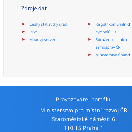
Podporované
Dotace je určena na odstraňování
aktivity:
havarijních stavů, opravy,
modernizace a rekonstrukce,
případně výstavba nových kapacit
základních a mateřských škol v
majetku v působnosti obcí či
dobrovolných svazků obcí (dále jen
„DSO“), včetně zázemí, vyjma
venkovních hřišť.
Program státní podpory profesionálních divadel
a stálých profesionálních symfonických orchestrů
a pěveckých sborů.
Odpovědný rezort:
MK
Příjemci:
obecně
prospěšná
společnost ,
kraj, obec
Alokace dotačního titulu 2023 (mil.
250
Kč):
Alokace dotačního titulu 2024 (mil.
300