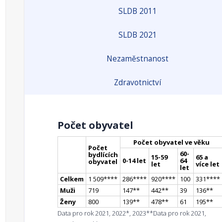
SLDB 2011
SLDB 2021
Nezaměstnanost
Zdravotnictví
Počet obyvatel
Počet obyvatel ve věku
Počet
60-
bydlících
15-59
65 a
0-14 let
64
obyvatel
let
více let
let
Celkem
1 509
**
**
286
**
**
920
**
**
100
331
**
**
Muži
719
147
*
*
442
*
*
39
136
*
*
Ženy
800
139
*
*
478
*
*
61
195
*
*
Data pro rok 2021, 2022*, 2023**
Data pro rok 2021,