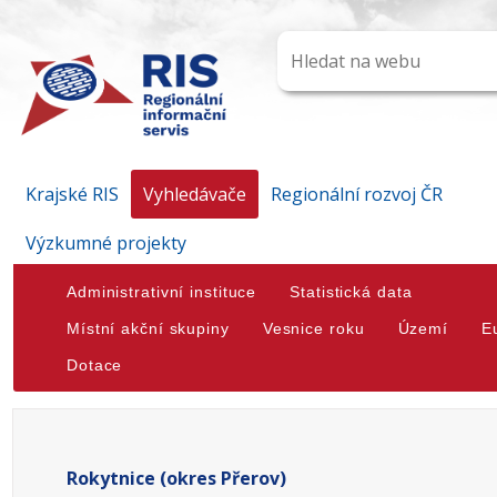
Krajské RIS
Vyhledávače
Regionální rozvoj ČR
Výzkumné projekty
Administrativní instituce
Statistická data
Místní akční skupiny
Vesnice roku
Území
E
Dotace
Rokytnice (okres Přerov)