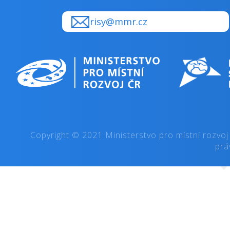
Kč):
Územní dimenze ANO/NE:
ne
Popis územní
celá ČR
dimenze:
Podporované
Program je realizován na základě
aktivity:
usnesení vlády č. 902 ze dne 10.
září 2003. Program je systémovým
řešením státního podílu na rozvoji
profesionálních divadel,
profesionálních symfonických
orchestrů a pěveckých sborů
v České republice na principu
sdružování finančních prostředků
obcí, krajů a státu.
Kulturní aktivity.
Odpovědný rezort:
MK
Příjemci:
obecně
prospěšná
společnost ,