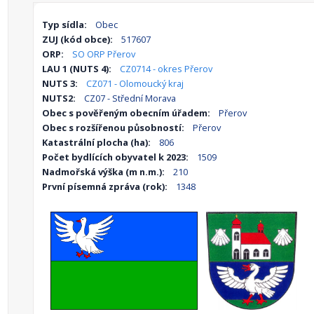
Typ sídla:
Obec
ZUJ (kód obce):
517607
ORP:
SO ORP Přerov
LAU 1 (NUTS 4):
CZ0714 - okres Přerov
NUTS 3:
CZ071 - Olomoucký kraj
NUTS2:
CZ07 - Střední Morava
Obec s pověřeným obecním úřadem:
Přerov
Obec s rozšířenou působností:
Přerov
Katastrální plocha (ha):
806
Počet bydlících obyvatel k 2023:
1509
Nadmořská výška (m n.m.):
210
První písemná zpráva (rok):
1348