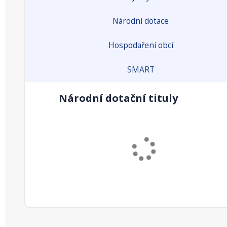
Národní dotace
Hospodaření obcí
SMART
Národní dotační tituly
Podpora rozvoje a obnovy obecní infrastruktury 
občanského vybavení.
Odpovědný rezort:
MF
Příjemci:
obec
Alokace dotačního titulu 2023 (mil.
0
Kč):
Alokace dotačního titulu 2024 (mil.
0
Kč):
Územní dimenze ANO/NE:
ano
Popis územní
obce do 3. tis.obyv.
dimenze: