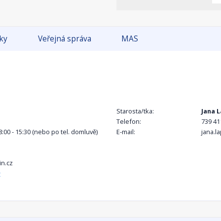
tky
Veřejná správa
MAS
Starosta/tka:
Jana 
Telefon:
739 41
 8:00 - 15:30 (nebo po tel. domluvě)
E-mail:
jana.l
n.cz
z