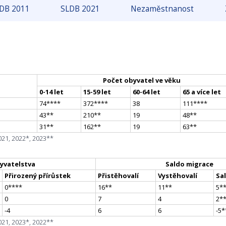
DB 2011
SLDB 2021
Nezaměstnanost
Počet obyvatel ve věku
0-14 let
15-59 let
60-64 let
65 a více let
74
**
**
372
**
**
38
111
**
**
43
*
*
210
*
*
19
48
*
*
31
*
*
162
*
*
19
63
*
*
021, 2022*, 2023**
yvatelstva
Saldo migrace
Přirozený přírůstek
Přistěhovalí
Vystěhovalí
Sa
0
**
**
16
*
*
11
*
*
5
*
0
7
4
2
*
-4
6
6
-5
*
021, 2023*, 2022**