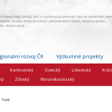
 z území krajů, okresů, obcí s rozšířenou působností i obcí se zaměřením zej
ářské, sociální, životní prostředí, administrativní členění, veřejnou správu i
vu, dotace apod.
gionální rozvoj ČR
Výzkumné projekty
Karlovarský
Ústecký
Liberecký
Král
ký
Zlínský
Moravskoslezský
Tisek