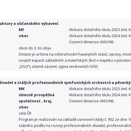
ruktury a občanského vybavení.
MF
Alokace dotačního titulu 2023 (mil. Kč
obec
Alokace dotačního titulu 2024 (mil. Kč
Územní dimenze ANO/NE:
obce do 3. tis.obyv.
Dotace je určena na odstraňování havarijních stavů, opravy, mo
nových kapacit základních a mateřských škol v majetku v působno
„DSO“), včetně zázemí, vyjma venkovních hřišť.
ivadel a stálých profesionálních symfonických orchestrů a pěvecký
MK
Alokace dotačního titulu 2023 (mil. Kč
obecně prospěšná
Alokace dotačního titulu 2024 (mil. Kč
společnost , kraj,
Územní dimenze ANO/NE:
obec
celá ČR
Program je realizován na základě usnesení vlády č. 902 ze dne 
státního podílu na rozvoji profesionálních divadel, profesionál