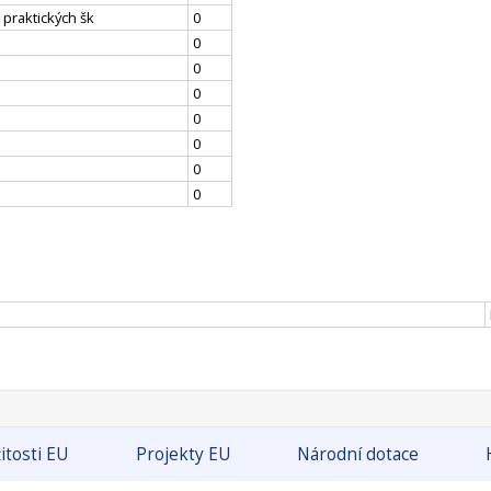
 praktických šk
0
0
0
0
0
0
0
0
itosti EU
Projekty EU
Národní dotace