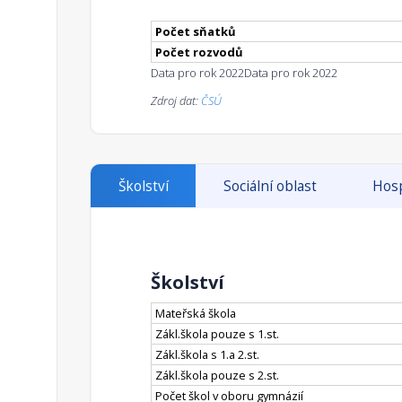
Počet sňatků
Počet rozvodů
Data pro rok 2022
Data pro rok 2022
Zdroj dat:
ČSÚ
Školství
Sociální oblast
Hosp
Školství
Mateřská škola
Zákl.škola pouze s 1.st.
Zákl.škola s 1.a 2.st.
Zákl.škola pouze s 2.st.
Počet škol v oboru gymnázií