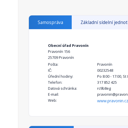
Samospráva
Základní sídelní jedno
Obecní úřad Pravonín
Pravonín 156
25709 Pravonín
Pošta:
Pravonín
IČ:
00232548
Úřední hodiny:
Po 8:00 - 17:00, St
Telefon:
317 852 425
Datová schránka:
rc9b8eg
E-mail:
pravonin@pravoni
Web:
www.pravonin.c