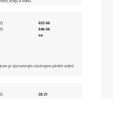
bcí, krajů a státu.
):
633.66
):
646.66
ne
Program je významným nástrojem plnění státní
):
38.21
):
38.21
ne