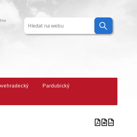
ména
ovehradecký
Pardubický