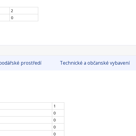
2
0
odářské prostředí
Technické a občanské vybavení
1
0
0
0
0