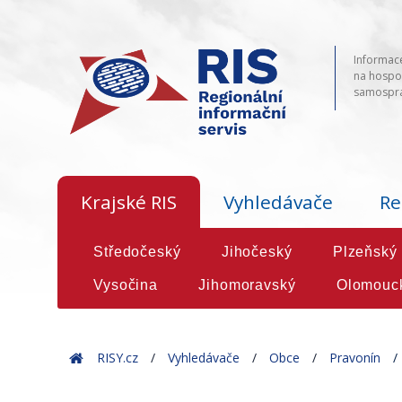
Informace
na hospod
samosprá
Krajské RIS
Vyhledávače
Re
Středočeský
Jihočeský
Plzeňský
Vysočina
Jihomoravský
Olomouc
Home
RISY.cz
Vyhledávače
Obce
Pravonín