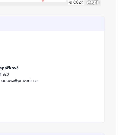
Lapáčková
1 920
apackova@pravonin.cz