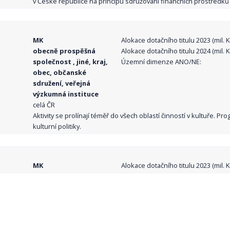
v České republice na principu sdružování finančních prostředků o
MK
Alokace dotačního titulu 2023 (mil. Kč
obecně prospěšná
Alokace dotačního titulu 2024 (mil. Kč
společnost , jiné, kraj,
Územní dimenze ANO/NE:
obec, občanské
sdružení, veřejná
výzkumná instituce
celá ČR
Aktivity se prolínají téměř do všech oblastí činností v kultuře. 
kulturní politiky.
MK
Alokace dotačního titulu 2023 (mil. Kč
obecně prospěšná
Alokace dotačního titulu 2024 (mil. Kč
společnost , jiné, kraj,
Územní dimenze ANO/NE:
obec, veřejná
výzkumná instituce
celá ČR