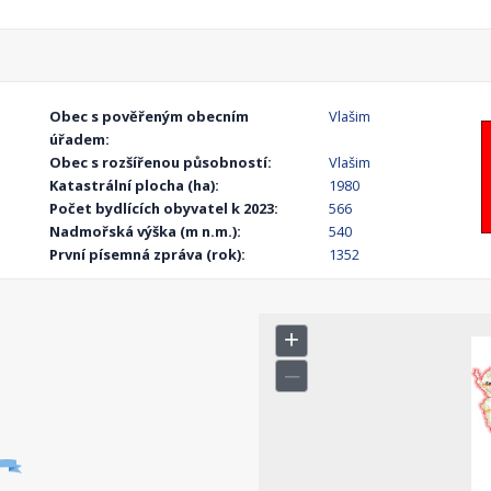
Obec s pověřeným obecním
Vlašim
úřadem:
Obec s rozšířenou působností:
Vlašim
Katastrální plocha (ha):
1980
Počet bydlících obyvatel k 2023:
566
Nadmořská výška (m n.m.):
540
První písemná zpráva (rok):
1352