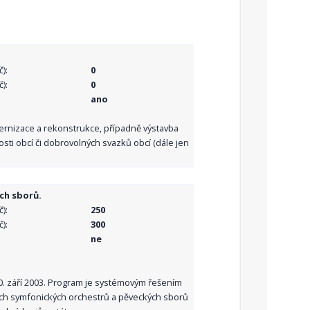
):
0
):
0
ano
dernizace a rekonstrukce, případně výstavba
sti obcí či dobrovolných svazků obcí (dále jen
ch sborů.
):
250
):
300
ne
10. září 2003. Program je systémovým řešením
ních symfonických orchestrů a pěveckých sborů