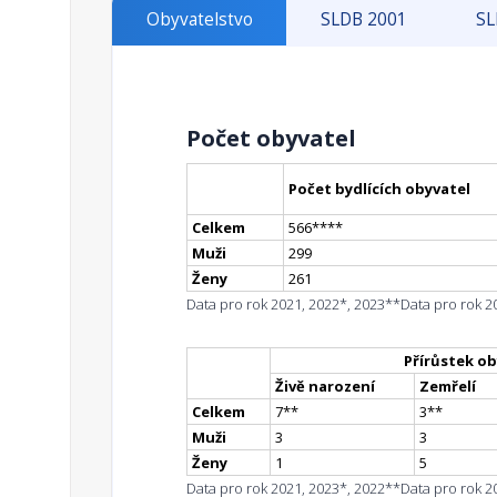
Obyvatelstvo
SLDB 2001
SL
Počet obyvatel
Počet bydlících obyvatel
Celkem
566
**
**
Muži
299
Ženy
261
Data pro rok 2021, 2022*, 2023**
Data pro rok 2
Přírůstek ob
Živě narození
Zemřelí
Celkem
7
*
*
3
*
*
Muži
3
3
Ženy
1
5
Data pro rok 2021, 2023*, 2022**
Data pro rok 2