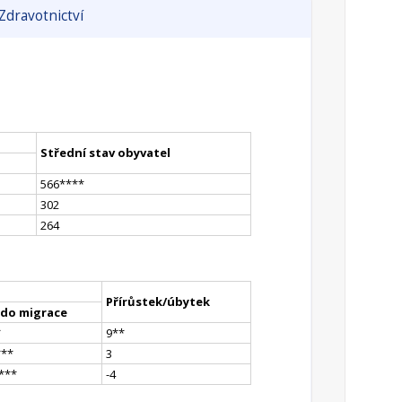
Zdravotnictví
Střední stav obyvatel
566
**
**
302
264
Přírůstek/úbytek
ldo migrace
*
9
*
*
*
**
3
*
**
-4