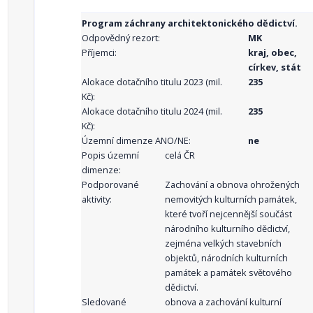
Program záchrany architektonického dědictví.
Odpovědný rezort:
MK
Příjemci:
kraj, obec,
církev, stát
Alokace dotačního titulu 2023 (mil.
235
Kč):
Alokace dotačního titulu 2024 (mil.
235
Kč):
Územní dimenze ANO/NE:
ne
Popis územní
celá ČR
dimenze:
Podporované
Zachování a obnova ohrožených
aktivity:
nemovitých kulturních památek,
které tvoří nejcennější součást
národního kulturního dědictví,
zejména velkých stavebních
objektů, národních kulturních
památek a památek světového
dědictví.
Sledované
obnova a zachování kulturní