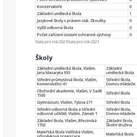
Konzervatoře
0
Základní umělecká škola
1
Jazykové školy s právem stát. Zkoušky
0
Vyšší odborná škola
0
Počet zařízení ústavní ochranné výchovy
0
Data pro rok 2021
Data pro rok 2021
Školy
Základní umělecká škola, Vlašim,
Základní
Jana Masaryka 935
umělecká škola
Střední průmyslová škola, Vlašim,
Střední škola,
Komenského 41
Domov mládeže
Obchodní akademie, Vlašim, V Sadě
Střední škola
1565
Gymnázium, Vlašim, Tylova 271
Střední škola
Střední odborná škola a Střední
Střední škola,
odborné učiliště, Vlašim, Zámek 1
Domov mládeže
Základní škola, Vlašim, Březinská
Základní škola,
1702
Školní družina
Mateřská škola Velíšská Vlašim,
Mateřská škola
příspěvková organizace