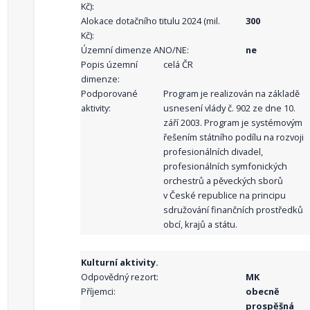
Kč):
Alokace dotačního titulu 2024 (mil.
300
Kč):
Územní dimenze ANO/NE:
ne
Popis územní
celá ČR
dimenze:
Podporované
Program je realizován na základě
aktivity:
usnesení vlády č. 902 ze dne 10.
září 2003. Program je systémovým
řešením státního podílu na rozvoji
profesionálních divadel,
profesionálních symfonických
orchestrů a pěveckých sborů
v České republice na principu
sdružování finančních prostředků
obcí, krajů a státu.
Kulturní aktivity.
Odpovědný rezort:
MK
Příjemci:
obecně
prospěšná