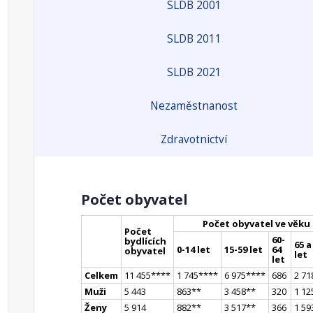
SLDB 2001
SLDB 2011
SLDB 2021
Nezaměstnanost
Zdravotnictví
Počet obyvatel
Počet obyvatel ve věku
Počet
60-
bydlících
65 a
0-14 let
15-59 let
64
obyvatel
let
let
Celkem
11 455
**
**
1 745
**
**
6 975
**
**
686
2 71
Muži
5 443
863
*
*
3 458
*
*
320
1 12
Ženy
5 914
882
*
*
3 517
*
*
366
1 59