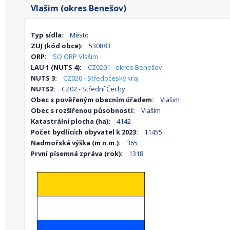
Vlašim (okres Benešov)
Typ sídla:
Město
ZUJ (kód obce):
530883
ORP:
SO ORP Vlašim
LAU 1 (NUTS 4):
CZ0201 - okres Benešov
NUTS 3:
CZ020 - Středočeský kraj
NUTS2:
CZ02 - Střední Čechy
Obec s pověřeným obecním úřadem:
Vlašim
Obec s rozšířenou působností:
Vlašim
Katastrální plocha (ha):
4142
Počet bydlících obyvatel k 2023:
11455
Nadmořská výška (m n.m.):
365
První písemná zpráva (rok):
1318