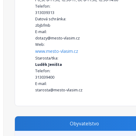
Telefon:
313039313
Datová schránka:
zbjbfmb
E-mail:
dotazy@mesto-vlasim.cz
Web:
www.mesto-vlasim.cz
Starosta/tka:
Luděk Jeništa
Telefon:
313039400
E-mail:
starosta@mesto-vlasim.cz
Obyvatelstvo