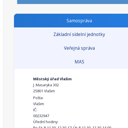
Samospráva
Základní sídelní jednotky
Veřejná správa
MAS
Městský úřad Vlašim
J. Masaryka 302
25801 Vlašim
Pošta:
Vlašim
IČ:
00232947
Úřední hodiny:
Po,St: 8-11.30, 12.30-17; Út: 8-11.30, 12.30-14.00