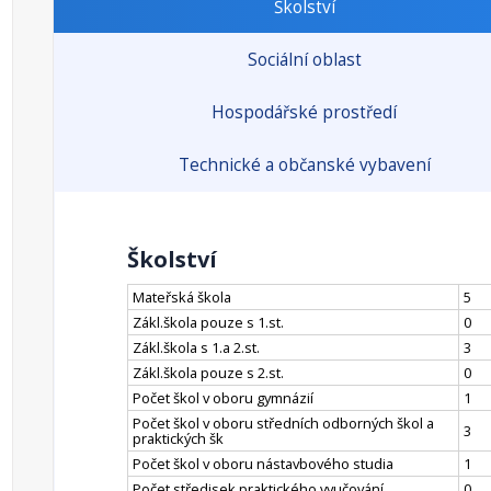
Školství
Sociální oblast
Hospodářské prostředí
Technické a občanské vybavení
Školství
Mateřská škola
5
Zákl.škola pouze s 1.st.
0
Zákl.škola s 1.a 2.st.
3
Zákl.škola pouze s 2.st.
0
Počet škol v oboru gymnázií
1
Počet škol v oboru středních odborných škol a
3
praktických šk
Počet škol v oboru nástavbového studia
1
Počet středisek praktického vyučování
0