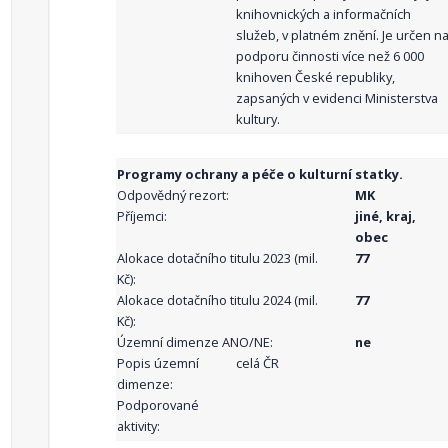
knihovnických a informačních
služeb, v platném znění. Je určen n
podporu činnosti více než 6 000
knihoven České republiky,
zapsaných v evidenci Ministerstva
kultury.
Programy ochrany a péče o kulturní statky.
Odpovědný rezort:
MK
Příjemci:
jiné, kraj,
obec
Alokace dotačního titulu 2023 (mil.
77
Kč):
Alokace dotačního titulu 2024 (mil.
77
Kč):
Územní dimenze ANO/NE:
ne
Popis územní
celá ČR
dimenze:
Podporované
aktivity: