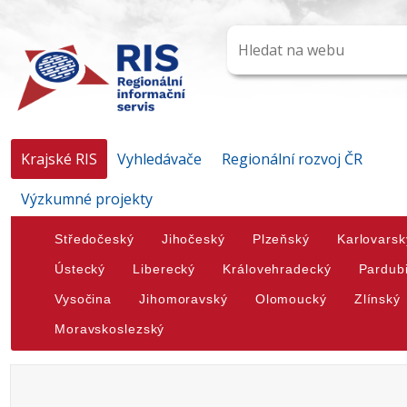
Krajské RIS
Vyhledávače
Regionální rozvoj ČR
Výzkumné projekty
Středočeský
Jihočeský
Plzeňský
Karlovarsk
Ústecký
Liberecký
Královehradecký
Pardub
Vysočina
Jihomoravský
Olomoucký
Zlínský
Moravskoslezský