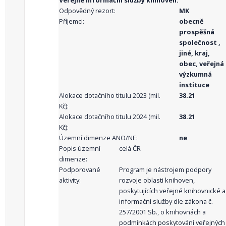
Veřejné informační služby knihoven.
Odpovědný rezort:
MK
Příjemci:
obecně
prospěšná
společnost ,
jiné, kraj,
obec, veřejná
výzkumná
instituce
Alokace dotačního titulu 2023 (mil.
38.21
Kč):
Alokace dotačního titulu 2024 (mil.
38.21
Kč):
Územní dimenze ANO/NE:
ne
Popis územní
celá ČR
dimenze:
Podporované
Program je nástrojem podpory
aktivity:
rozvoje oblasti knihoven,
poskytujících veřejné knihovnické a
informační služby dle zákona č.
257/2001 Sb., o knihovnách a
podmínkách poskytování veřejných