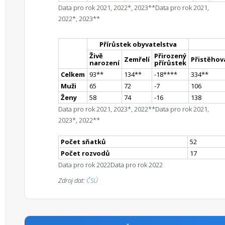
Data pro rok 2021, 2022*, 2023**
Data pro rok 2021,
2022*, 2023**
Přírůstek obyvatelstva
Živě
Přirozený
Zemřelí
Přistěhova
narození
přírůstek
Celkem
93
*
*
134
*
*
-18
**
**
334
*
*
Muži
65
72
-7
106
Ženy
58
74
-16
138
Data pro rok 2021, 2023*, 2022**
Data pro rok 2021,
2023*, 2022**
Počet sňatků
52
Počet rozvodů
17
Data pro rok 2022
Data pro rok 2022
Zdroj dat:
ČSÚ