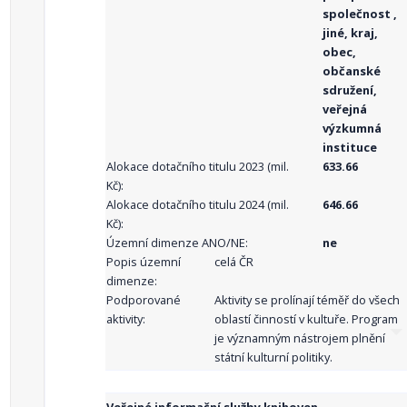
společnost ,
jiné, kraj,
obec,
občanské
sdružení,
veřejná
výzkumná
instituce
Alokace dotačního titulu 2023 (mil.
633.66
Kč):
Alokace dotačního titulu 2024 (mil.
646.66
Kč):
Územní dimenze ANO/NE:
ne
Popis územní
celá ČR
dimenze:
Podporované
Aktivity se prolínají téměř do všech
aktivity:
oblastí činností v kultuře. Program
je významným nástrojem plnění
státní kulturní politiky.