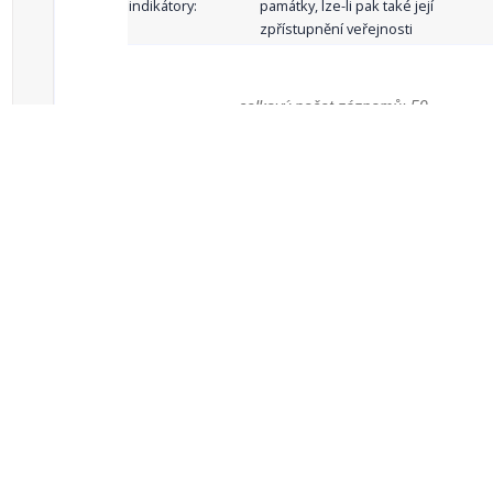
indikátory:
památky, lze-li pak také její
zpřístupnění veřejnosti
celkový počet záznamů: 59
1
2
3
4
5
…
Zdroje dat
Český statistický úřad
Registr komunálních
RISY
symbolů ČR
Mapový server
Sdružení místních