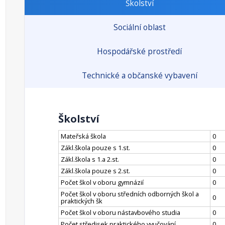
Školství
Sociální oblast
Hospodářské prostředí
Technické a občanské vybavení
Školství
Mateřská škola
0
Zákl.škola pouze s 1.st.
0
Zákl.škola s 1.a 2.st.
0
Zákl.škola pouze s 2.st.
0
Počet škol v oboru gymnázií
0
Počet škol v oboru středních odborných škol a
0
praktických šk
Počet škol v oboru nástavbového studia
0
Počet středisek praktického vyučování
0