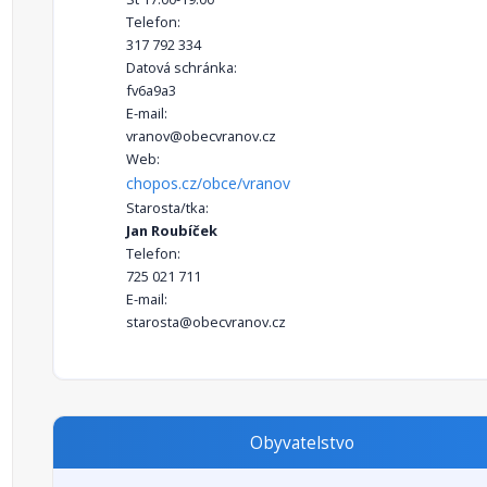
Telefon:
317 792 334
Datová schránka:
fv6a9a3
E-mail:
vranov@obecvranov.cz
Web:
chopos.cz/obce/vranov
Starosta/tka:
Jan Roubíček
Telefon:
725 021 711
E-mail:
starosta@obecvranov.cz
Obyvatelstvo