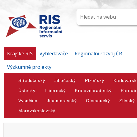
Krajské RIS
Vyhledávače
Regionální rozvoj ČR
Výzkumné projekty
Středočeský
Jihočeský
Plzeňský
Karlovarsk
Ústecký
Liberecký
Královehradecký
Pardub
Vysočina
Jihomoravský
Olomoucký
Zlínský
Moravskoslezský