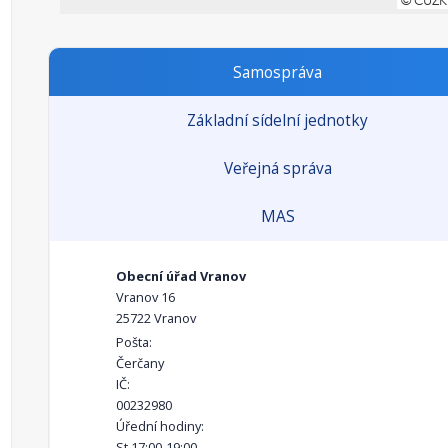
Samospráva
Základní sídelní jednotky
Veřejná správa
MAS
Obecní úřad Vranov
Vranov 16
25722 Vranov
Pošta:
Čerčany
IČ:
00232980
Úřední hodiny:
St 17:00-19:00