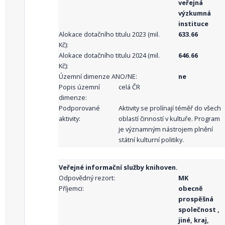
veřejná
výzkumná
instituce
Alokace dotačního titulu 2023 (mil.
633.66
Kč):
Alokace dotačního titulu 2024 (mil.
646.66
Kč):
Územní dimenze ANO/NE:
ne
Popis územní
celá ČR
dimenze:
Podporované
Aktivity se prolínají téměř do všech
aktivity:
oblastí činností v kultuře. Program
je významným nástrojem plnění
státní kulturní politiky.
Veřejné informační služby knihoven.
Odpovědný rezort:
MK
Příjemci:
obecně
prospěšná
společnost ,
jiné, kraj,