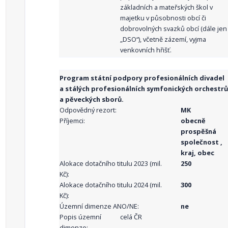
základních a mateřských škol v
majetku v působnosti obcí či
dobrovolných svazků obcí (dále jen
„DSO“), včetně zázemí, vyjma
venkovních hřišť.
Program státní podpory profesionálních divadel
a stálých profesionálních symfonických orchestrů
a pěveckých sborů.
Odpovědný rezort:
MK
Příjemci:
obecně
prospěšná
společnost ,
kraj, obec
Alokace dotačního titulu 2023 (mil.
250
Kč):
Alokace dotačního titulu 2024 (mil.
300
Kč):
Územní dimenze ANO/NE:
ne
Popis územní
celá ČR
dimenze: