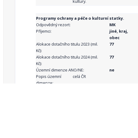
kultury.
Programy ochrany a péče o kulturní statky.
Odpovědný rezort:
MK
Příjemci:
jiné, kraj,
obec
Alokace dotačního titulu 2023 (mil.
77
Kč):
Alokace dotačního titulu 2024 (mil.
77
Kč):
Územní dimenze ANO/NE:
ne
Popis územní
celá ČR
dimenze:
Podporované
aktivity:
celkový počet záznamů: 68
1
2
3
4
5
…