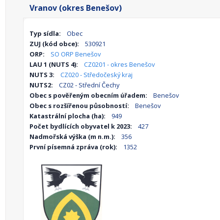
Vranov (okres Benešov)
Typ sídla:
Obec
ZUJ (kód obce):
530921
ORP:
SO ORP Benešov
LAU 1 (NUTS 4):
CZ0201 - okres Benešov
NUTS 3:
CZ020 - Středočeský kraj
NUTS2:
CZ02 - Střední Čechy
Obec s pověřeným obecním úřadem:
Benešov
Obec s rozšířenou působností:
Benešov
Katastrální plocha (ha):
949
Počet bydlících obyvatel k 2023:
427
Nadmořská výška (m n.m.):
356
První písemná zpráva (rok):
1352