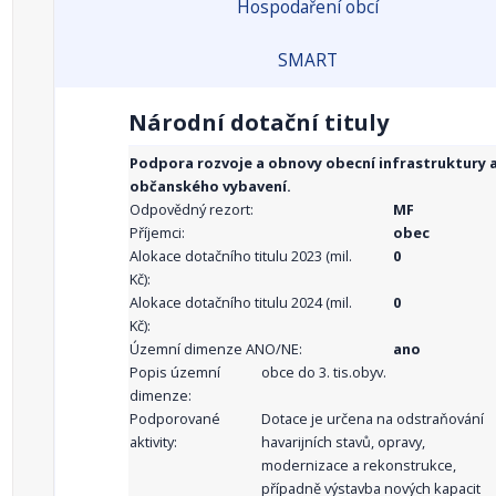
Hospodaření obcí
SMART
Národní dotační tituly
Podpora rozvoje a obnovy obecní infrastruktury 
občanského vybavení.
Odpovědný rezort:
MF
Příjemci:
obec
Alokace dotačního titulu 2023 (mil.
0
Kč):
Alokace dotačního titulu 2024 (mil.
0
Kč):
Územní dimenze ANO/NE:
ano
Popis územní
obce do 3. tis.obyv.
dimenze:
Podporované
Dotace je určena na odstraňování
aktivity:
havarijních stavů, opravy,
modernizace a rekonstrukce,
případně výstavba nových kapacit