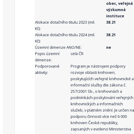
obec, veřejná
výzkumná
instituce
Alokace dotačního titulu 2023 (mil.
38.21
Kč):
Alokace dotačního titulu 2024 (mil.
38.21
Kč):
Územní dimenze ANO/NE:
ne
Popis územní
celá ČR
dimenze:
Podporované
Program je nástrojem podpory
aktivity:
rozvoje oblasti knihoven,
poskytujících veřejné knihovnické a
informační služby dle zákona č.
257/2001 Sb., o knihovnách a
podmínkách poskytování veřejných
knihovnických a informačních
služeb, v platném znění. Je určen n
podporu činnosti více než 6 000
knihoven České republiky,
zapsaných v evidenci Ministerstva