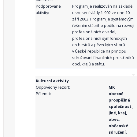
Podporované
Program je realizován na základě
aktivity:
usnesení vlády č. 902 ze dne 10.
září 2003. Program je systémovým
řešením státního podílu na rozvoji
profesionálních divadel,
profesionálních symfonických
orchestrů a pěveckých sborů
v České republice na principu
sdružování finančních prostředků
obcí, krajů a státu.
Kulturní aktivity.
Odpovědný rezort:
MK
Příjemci:
obecně
prospěšná
společnost ,
jiné, kraj,
obec,
občanské
sdružení,