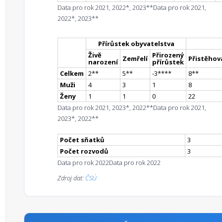
Data pro rok 2021, 2022*, 2023**
Data pro rok 2021,
2022*, 2023**
Přírůstek obyvatelstva
Živě
Přirozený
Zemřelí
Přistěhova
narození
přírůstek
Celkem
2
*
*
5
*
*
-3
**
**
8
*
*
Muži
4
3
1
8
Ženy
1
1
0
22
Data pro rok 2021, 2023*, 2022**
Data pro rok 2021,
2023*, 2022**
Počet sňatků
3
Počet rozvodů
3
Data pro rok 2022
Data pro rok 2022
Zdroj dat:
ČSÚ