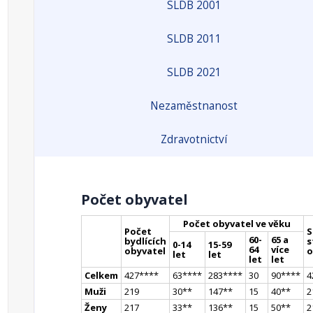
SLDB 2001
SLDB 2011
SLDB 2021
Nezaměstnanost
Zdravotnictví
Počet obyvatel
Počet obyvatel ve věku
Počet
S
60-
65 a
bydlících
s
0-14
15-59
64
více
obyvatel
o
let
let
let
let
Celkem
427
**
**
63
**
**
283
**
**
30
90
**
**
4
Muži
219
30
*
*
147
*
*
15
40
*
*
2
Ženy
217
33
*
*
136
*
*
15
50
*
*
2