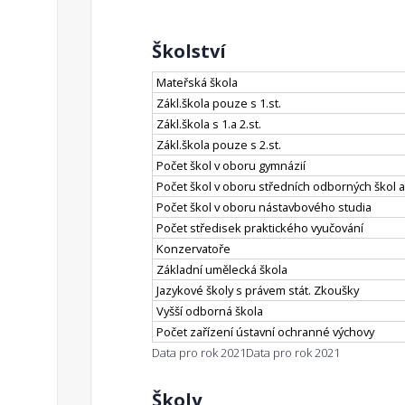
Školství
Mateřská škola
Zákl.škola pouze s 1.st.
Zákl.škola s 1.a 2.st.
Zákl.škola pouze s 2.st.
Počet škol v oboru gymnázií
Počet škol v oboru středních odborných škol a
Počet škol v oboru nástavbového studia
Počet středisek praktického vyučování
Konzervatoře
Základní umělecká škola
Jazykové školy s právem stát. Zkoušky
Vyšší odborná škola
Počet zařízení ústavní ochranné výchovy
Data pro rok 2021
Data pro rok 2021
Školy