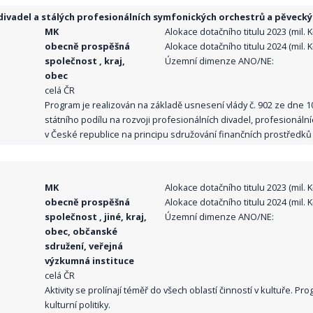
ivadel a stálých profesionálních symfonických orchestrů a pěvecký
MK
Alokace dotačního titulu 2023 (mil. Kč
obecně prospěšná
Alokace dotačního titulu 2024 (mil. Kč
společnost , kraj,
Územní dimenze ANO/NE:
obec
celá ČR
Program je realizován na základě usnesení vlády č. 902 ze dne 
státního podílu na rozvoji profesionálních divadel, profesionál
v České republice na principu sdružování finančních prostředků o
MK
Alokace dotačního titulu 2023 (mil. Kč
obecně prospěšná
Alokace dotačního titulu 2024 (mil. Kč
společnost , jiné, kraj,
Územní dimenze ANO/NE:
obec, občanské
sdružení, veřejná
výzkumná instituce
celá ČR
Aktivity se prolínají téměř do všech oblastí činností v kultuře. 
kulturní politiky.