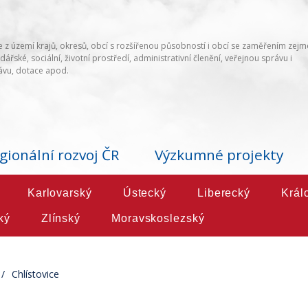
 z území krajů, okresů, obcí s rozšířenou působností i obcí se zaměřením zej
ářské, sociální, životní prostředí, administrativní členění, veřejnou správu i
vu, dotace apod.
gionální rozvoj ČR
Výzkumné projekty
Karlovarský
Ústecký
Liberecký
Král
ký
Zlínský
Moravskoslezský
Chlístovice