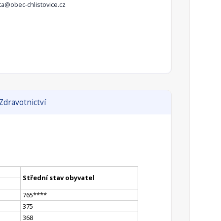
ta@obec-chlistovice.cz
Zdravotnictví
Střední stav obyvatel
765
**
**
375
368