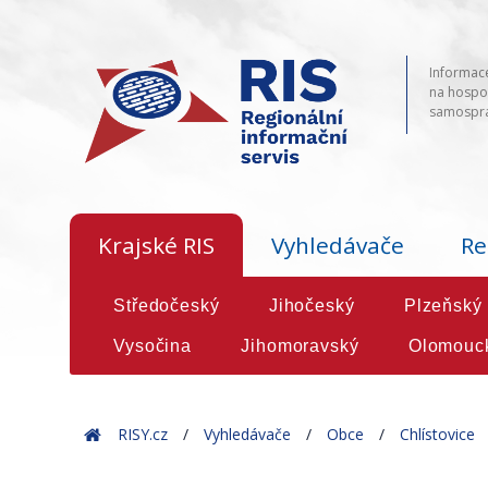
Informace
na hospod
samosprá
Krajské RIS
Vyhledávače
Re
Středočeský
Jihočeský
Plzeňský
Vysočina
Jihomoravský
Olomouc
Home
RISY.cz
Vyhledávače
Obce
Chlístovice