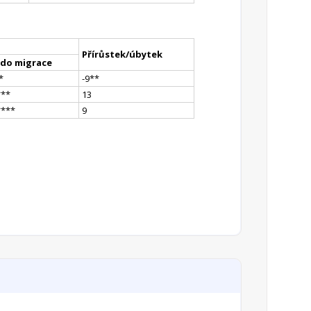
Přírůstek/úbytek
ldo migrace
*
-9
*
*
*
**
13
**
**
9