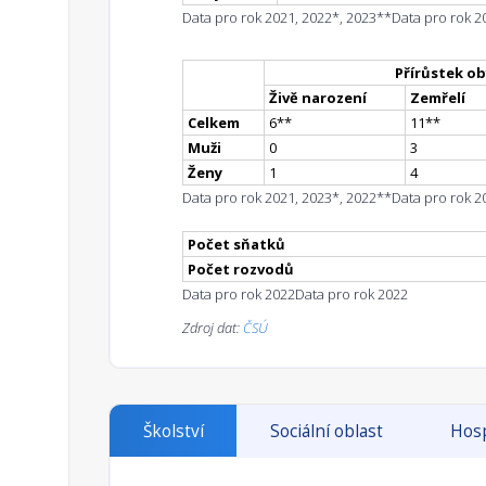
Data pro rok 2021, 2022*, 2023**
Data pro rok 2
Přírůstek ob
Živě narození
Zemřelí
Celkem
6
*
*
11
*
*
Muži
0
3
Ženy
1
4
Data pro rok 2021, 2023*, 2022**
Data pro rok 2
Počet sňatků
Počet rozvodů
Data pro rok 2022
Data pro rok 2022
Zdroj dat:
ČSÚ
Školství
Sociální oblast
Hosp