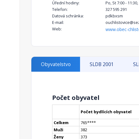
Úřední hodiny:
Po, St 7:00 - 11:30,
Telefon:
327 595 291
Datová schránka:
pdkbxsm
E-mail:
ouchlistovice@se
Web:
www.obec-chlist
Obyvatelstvo
SLDB 2001
SL
Počet obyvatel
Počet bydlících obyvatel
Celkem
765
**
**
Muži
382
Ženy
373