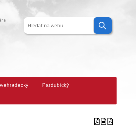
ména
ovehradecký
Pardubický