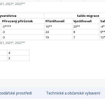
021, 2022*, 2023**
yvatelstva
Saldo migrace
Přirozený přírůstek
Přistěhovalí
Vystěhovalí
Sa
-3
**
**
16
*
*
20
*
*
-4
*
-3
24
8
9
*
-3
19
7
13
021, 2023*, 2022**
4
3
odářské prostředí
Technické a občanské vybavení