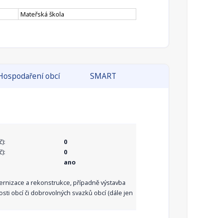
Mateřská škola
Hospodaření obcí
SMART
):
0
):
0
ano
dernizace a rekonstrukce, případně výstavba
sti obcí či dobrovolných svazků obcí (dále jen