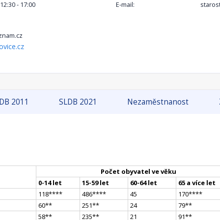
 12:30 - 17:00
E-mail:
staros
znam.cz
ovice.cz
DB 2011
SLDB 2021
Nezaměstnanost
Počet obyvatel ve věku
0-14 let
15-59 let
60-64 let
65 a více let
118
**
**
486
**
**
45
170
**
**
60
*
*
251
*
*
24
79
*
*
58
*
*
235
*
*
21
91
*
*