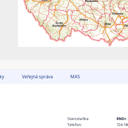
tky
Veřejná správa
MAS
Starosta/tka:
RNDr.
Telefon:
724 18