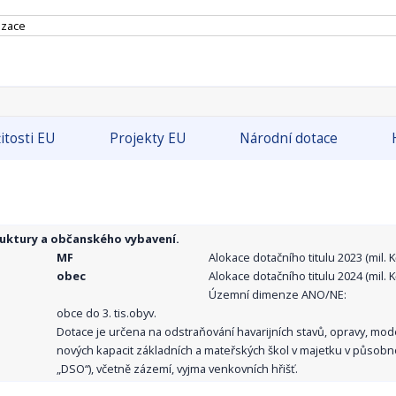
izace
itosti EU
Projekty EU
Národní dotace
ruktury a občanského vybavení.
MF
Alokace dotačního titulu 2023 (mil. Kč
obec
Alokace dotačního titulu 2024 (mil. Kč
Územní dimenze ANO/NE:
obce do 3. tis.obyv.
Dotace je určena na odstraňování havarijních stavů, opravy, mo
nových kapacit základních a mateřských škol v majetku v působno
„DSO“), včetně zázemí, vyjma venkovních hřišť.