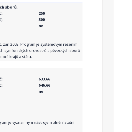
ch sborů.
):
250
):
300
ne
10. září 2003. Program je systémovým řešením
ních symfonických orchestrů a pěveckých sborů
bcí, krajů a státu.
):
633.66
):
646.66
ne
Program je významným nástrojem plnění státní