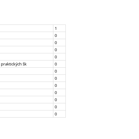
1
0
0
0
0
 praktických šk
0
0
0
0
0
0
0
0