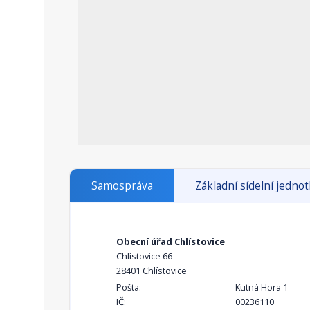
Samospráva
Základní sídelní jedno
Obecní úřad Chlístovice
Chlístovice 66
28401 Chlístovice
Pošta:
Kutná Hora 1
IČ:
00236110