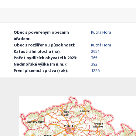
Obec s pověřeným obecním
Kutná Hora
úřadem:
Obec s rozšířenou působností:
Kutná Hora
Katastrální plocha (ha):
2951
Počet bydlících obyvatel k 2023:
765
Nadmořská výška (m n.m.):
392
První písemná zpráva (rok):
1226