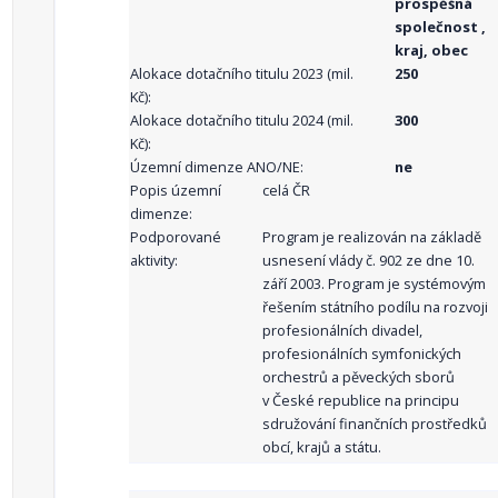
prospěšná
společnost ,
kraj, obec
Alokace dotačního titulu 2023 (mil.
250
Kč):
Alokace dotačního titulu 2024 (mil.
300
Kč):
Územní dimenze ANO/NE:
ne
Popis územní
celá ČR
dimenze:
Podporované
Program je realizován na základě
aktivity:
usnesení vlády č. 902 ze dne 10.
září 2003. Program je systémovým
řešením státního podílu na rozvoji
profesionálních divadel,
profesionálních symfonických
orchestrů a pěveckých sborů
v České republice na principu
sdružování finančních prostředků
obcí, krajů a státu.