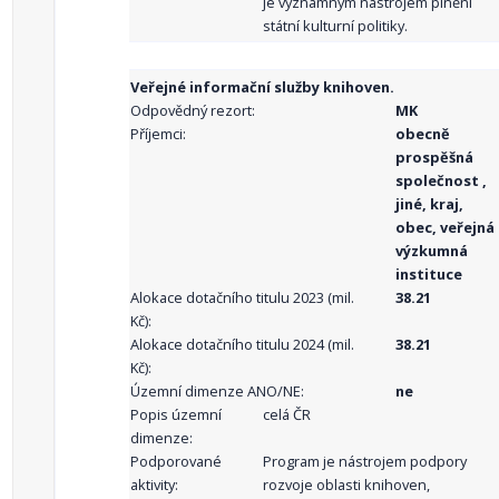
je významným nástrojem plnění
státní kulturní politiky.
Veřejné informační služby knihoven.
Odpovědný rezort:
MK
Příjemci:
obecně
prospěšná
společnost ,
jiné, kraj,
obec, veřejná
výzkumná
instituce
Alokace dotačního titulu 2023 (mil.
38.21
Kč):
Alokace dotačního titulu 2024 (mil.
38.21
Kč):
Územní dimenze ANO/NE:
ne
Popis územní
celá ČR
dimenze:
Podporované
Program je nástrojem podpory
aktivity:
rozvoje oblasti knihoven,