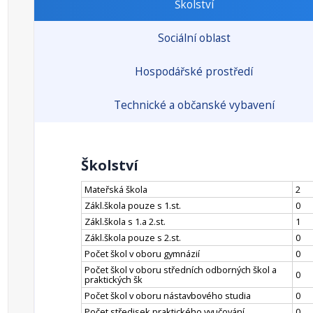
Školství
Sociální oblast
Hospodářské prostředí
Technické a občanské vybavení
Školství
Mateřská škola
2
Zákl.škola pouze s 1.st.
0
Zákl.škola s 1.a 2.st.
1
Zákl.škola pouze s 2.st.
0
Počet škol v oboru gymnázií
0
Počet škol v oboru středních odborných škol a
0
praktických šk
Počet škol v oboru nástavbového studia
0
Počet středisek praktického vyučování
0