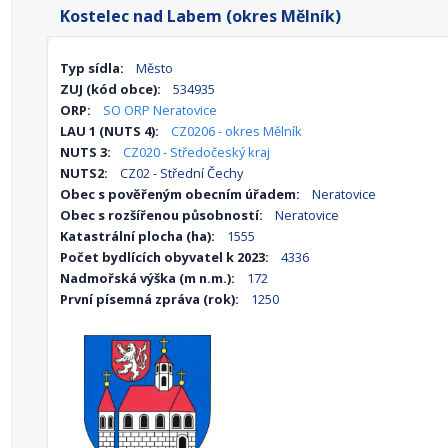
Kostelec nad Labem (okres Mělník)
Typ sídla:
Město
ZUJ (kód obce):
534935
ORP:
SO ORP Neratovice
LAU 1 (NUTS 4):
CZ0206 - okres Mělník
NUTS 3:
CZ020 - Středočeský kraj
NUTS2:
CZ02 - Střední Čechy
Obec s pověřeným obecním úřadem:
Neratovice
Obec s rozšířenou působností:
Neratovice
Katastrální plocha (ha):
1555
Počet bydlících obyvatel k 2023:
4336
Nadmořská výška (m n.m.):
172
První písemná zpráva (rok):
1250