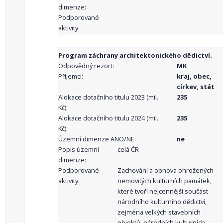
dimenze:
Podporované
aktivity:
Program záchrany architektonického dědictví.
Odpovědný rezort:
MK
Příjemci:
kraj, obec,
církev, stát
Alokace dotačního titulu 2023 (mil.
235
Kč):
Alokace dotačního titulu 2024 (mil.
235
Kč):
Územní dimenze ANO/NE:
ne
Popis územní
celá ČR
dimenze:
Podporované
Zachování a obnova ohrožených
aktivity:
nemovitých kulturních památek,
které tvoří nejcennější součást
národního kulturního dědictví,
zejména velkých stavebních
objektů, národních kulturních