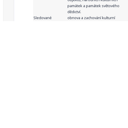
památek a památek světového
dědictví.
Sledované
obnova a zachování kulturní
indikátory:
památky, lze-li pak také její
zpřístupnění veřejnosti
celkový počet záznamů: 62
1
2
3
4
5
…
Zdroje dat