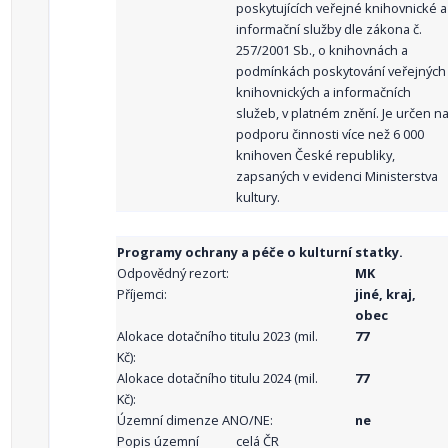
poskytujících veřejné knihovnické a
informační služby dle zákona č.
257/2001 Sb., o knihovnách a
podmínkách poskytování veřejných
knihovnických a informačních
služeb, v platném znění. Je určen n
podporu činnosti více než 6 000
knihoven České republiky,
zapsaných v evidenci Ministerstva
kultury.
Programy ochrany a péče o kulturní statky.
Odpovědný rezort:
MK
Příjemci:
jiné, kraj,
obec
Alokace dotačního titulu 2023 (mil.
77
Kč):
Alokace dotačního titulu 2024 (mil.
77
Kč):
Územní dimenze ANO/NE:
ne
Popis územní
celá ČR