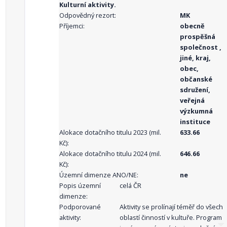
Kulturní aktivity.
Odpovědný rezort:
MK
Příjemci:
obecně
prospěšná
společnost ,
jiné, kraj,
obec,
občanské
sdružení,
veřejná
výzkumná
instituce
Alokace dotačního titulu 2023 (mil.
633.66
Kč):
Alokace dotačního titulu 2024 (mil.
646.66
Kč):
Územní dimenze ANO/NE:
ne
Popis územní
celá ČR
dimenze:
Podporované
Aktivity se prolínají téměř do všech
aktivity:
oblastí činností v kultuře. Program