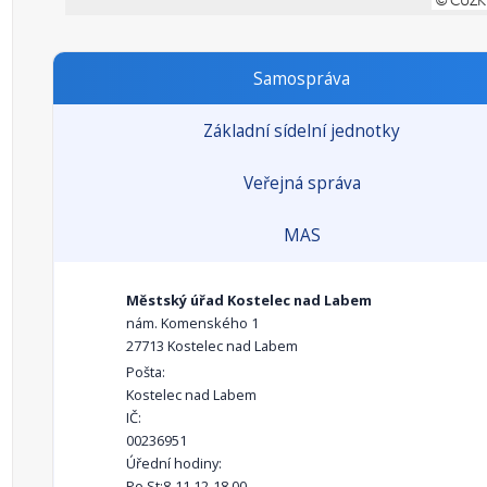
Samospráva
Základní sídelní jednotky
Veřejná správa
MAS
Městský úřad Kostelec nad Labem
nám. Komenského 1
27713 Kostelec nad Labem
Pošta:
Kostelec nad Labem
IČ:
00236951
Úřední hodiny:
Po,St:8-11,12-18.00