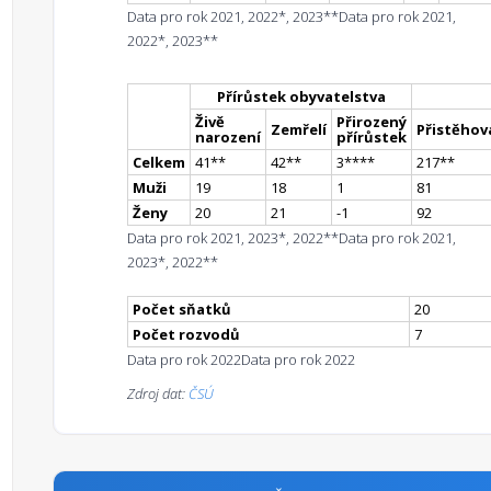
Data pro rok 2021, 2022*, 2023**
Data pro rok 2021,
2022*, 2023**
Přírůstek obyvatelstva
Živě
Přirozený
Zemřelí
Přistěhova
narození
přírůstek
Celkem
41
*
*
42
*
*
3
**
**
217
*
*
Muži
19
18
1
81
Ženy
20
21
-1
92
Data pro rok 2021, 2023*, 2022**
Data pro rok 2021,
2023*, 2022**
Počet sňatků
20
Počet rozvodů
7
Data pro rok 2022
Data pro rok 2022
Zdroj dat:
ČSÚ