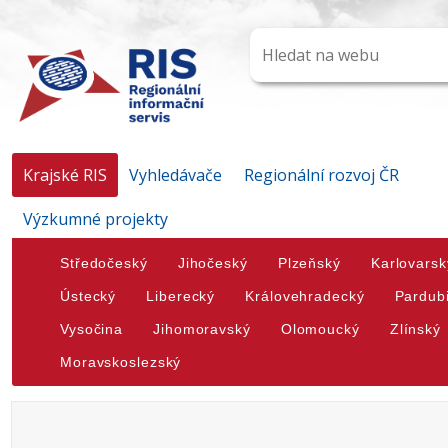
Krajské RIS
Vyhledávače
Regionální rozvoj ČR
Výzkumné projekty
Středočeský
Jihočeský
Plzeňský
Karlovarsk
Ústecký
Liberecký
Královehradecký
Pardub
Vysočina
Jihomoravský
Olomoucký
Zlínský
Moravskoslezský