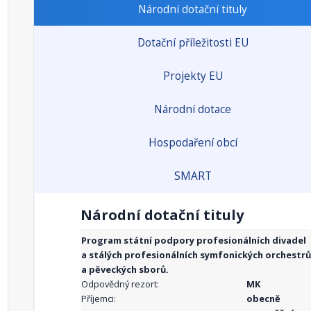
Národní dotační tituly
Dotační příležitosti EU
Projekty EU
Národní dotace
Hospodaření obcí
SMART
Národní dotační tituly
Program státní podpory profesionálních divadel
a stálých profesionálních symfonických orchestrů
a pěveckých sborů.
Odpovědný rezort:
MK
Příjemci:
obecně