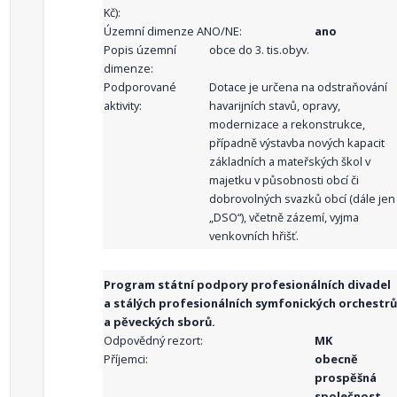
Kč):
Územní dimenze ANO/NE:
ano
Popis územní
obce do 3. tis.obyv.
dimenze:
Podporované
Dotace je určena na odstraňování
aktivity:
havarijních stavů, opravy,
modernizace a rekonstrukce,
případně výstavba nových kapacit
základních a mateřských škol v
majetku v působnosti obcí či
dobrovolných svazků obcí (dále jen
„DSO“), včetně zázemí, vyjma
venkovních hřišť.
Program státní podpory profesionálních divadel
a stálých profesionálních symfonických orchestrů
a pěveckých sborů.
Odpovědný rezort:
MK
Příjemci:
obecně
prospěšná
společnost ,