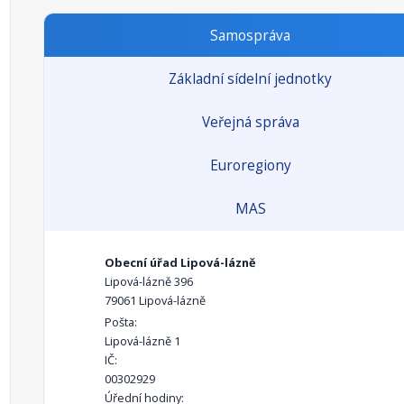
Samospráva
Základní sídelní jednotky
Veřejná správa
Euroregiony
MAS
Obecní úřad Lipová-lázně
Lipová-lázně 396
79061 Lipová-lázně
Pošta:
Lipová-lázně 1
IČ:
00302929
Úřední hodiny: