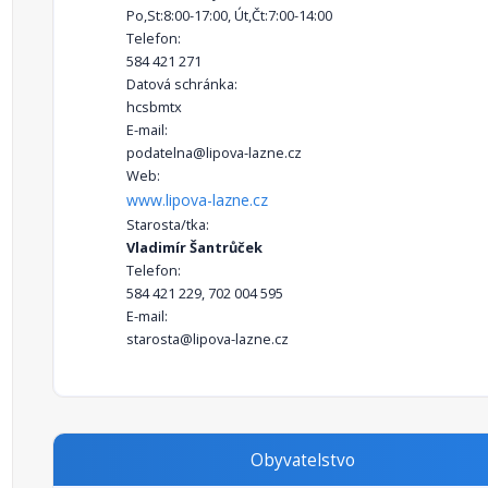
Po,St:8:00-17:00, Út,Čt:7:00-14:00
Telefon:
584 421 271
Datová schránka:
hcsbmtx
E-mail:
podatelna@lipova-lazne.cz
Web:
www.lipova-lazne.cz
Starosta/tka:
Vladimír Šantrůček
Telefon:
584 421 229, 702 004 595
E-mail:
starosta@lipova-lazne.cz
Obyvatelstvo