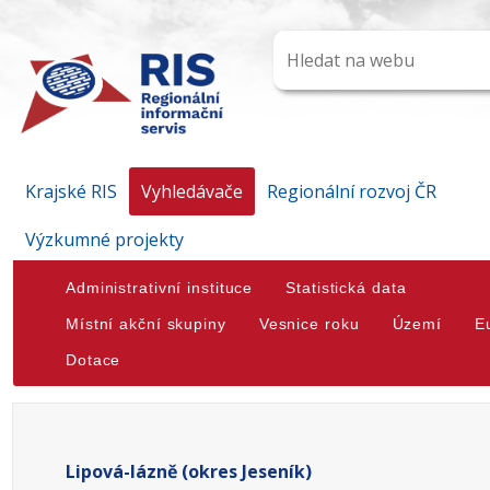
Krajské RIS
Vyhledávače
Regionální rozvoj ČR
Výzkumné projekty
Administrativní instituce
Statistická data
Místní akční skupiny
Vesnice roku
Území
E
Dotace
Lipová-lázně (okres Jeseník)