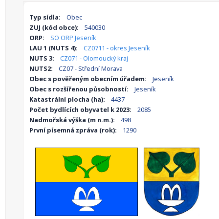
Typ sídla:
Obec
ZUJ (kód obce):
540030
ORP:
SO ORP Jeseník
LAU 1 (NUTS 4):
CZ0711 - okres Jeseník
NUTS 3:
CZ071 - Olomoucký kraj
NUTS2:
CZ07 - Střední Morava
Obec s pověřeným obecním úřadem:
Jeseník
Obec s rozšířenou působností:
Jeseník
Katastrální plocha (ha):
4437
Počet bydlících obyvatel k 2023:
2085
Nadmořská výška (m n.m.):
498
První písemná zpráva (rok):
1290