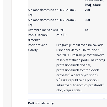
kraj, obec
Alokace dotačního titulu 2023 (mil.
250
Kč):
Alokace dotačního titulu 2024 (mil.
300
Kč):
Územní dimenze ANO/NE:
ne
Popis územní
celá ČR
dimenze:
Podporované
Program je realizován na základě
aktivity:
usnesení vlády č. 902 ze dne 10.
září 2003. Program je systémovým
řešením státního podílu na rozvoji
profesionálních divadel,
profesionálních symfonických
orchestrů a pěveckých sborů
v České republice na principu
sdružování finančních prostředků
obcí, krajů a státu.
Kulturní aktivity.