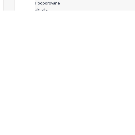
Podporované
aktivity:
celkový počet záznamů: 68
1
2
3
4
5
…
Zdroje dat
Český statistický úřad
Registr komunálních
RISY
symbolů ČR
Mapový server
Sdružení místních