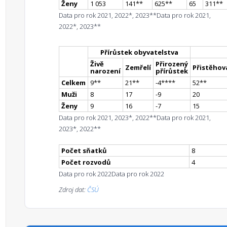
Ženy
1 053
141
*
*
625
*
*
65
311
*
*
Data pro rok 2021, 2022*, 2023**
Data pro rok 2021,
2022*, 2023**
Přírůstek obyvatelstva
Živě
Přirozený
Zemřelí
Přistěhova
narození
přírůstek
Celkem
9
*
*
21
*
*
-4
**
**
52
*
*
Muži
8
17
-9
20
Ženy
9
16
-7
15
Data pro rok 2021, 2023*, 2022**
Data pro rok 2021,
2023*, 2022**
Počet sňatků
8
Počet rozvodů
4
Data pro rok 2022
Data pro rok 2022
Zdroj dat:
ČSÚ