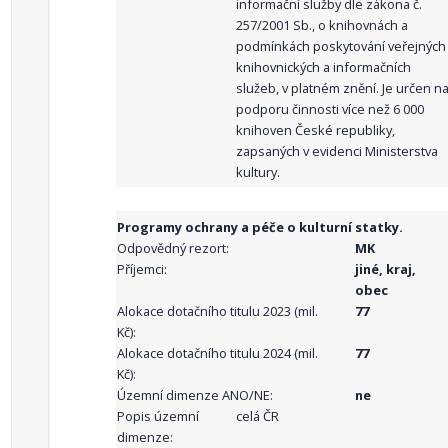
informační služby dle zákona č.
257/2001 Sb., o knihovnách a
podmínkách poskytování veřejných
knihovnických a informačních
služeb, v platném znění. Je určen n
podporu činnosti více než 6 000
knihoven České republiky,
zapsaných v evidenci Ministerstva
kultury.
Programy ochrany a péče o kulturní statky.
Odpovědný rezort:
MK
Příjemci:
jiné, kraj,
obec
Alokace dotačního titulu 2023 (mil.
77
Kč):
Alokace dotačního titulu 2024 (mil.
77
Kč):
Územní dimenze ANO/NE:
ne
Popis územní
celá ČR
dimenze: