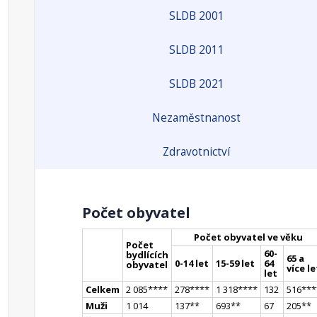
SLDB 2001
SLDB 2011
SLDB 2021
Nezaměstnanost
Zdravotnictví
Počet obyvatel
Počet obyvatel ve věku
Počet
60-
bydlících
65 a
0-14 let
15-59 let
64
obyvatel
více le
let
Celkem
2 085
**
**
278
**
**
1 318
**
**
132
516
**
*
Muži
1 014
137
*
*
693
*
*
67
205
*
*