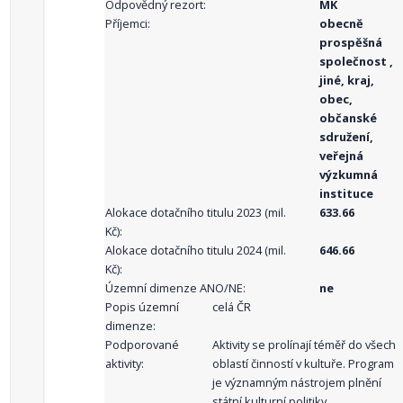
Odpovědný rezort:
MK
Příjemci:
obecně
prospěšná
společnost ,
jiné, kraj,
obec,
občanské
sdružení,
veřejná
výzkumná
instituce
Alokace dotačního titulu 2023 (mil.
633.66
Kč):
Alokace dotačního titulu 2024 (mil.
646.66
Kč):
Územní dimenze ANO/NE:
ne
Popis územní
celá ČR
dimenze:
Podporované
Aktivity se prolínají téměř do všech
aktivity:
oblastí činností v kultuře. Program
je významným nástrojem plnění
státní kulturní politiky.