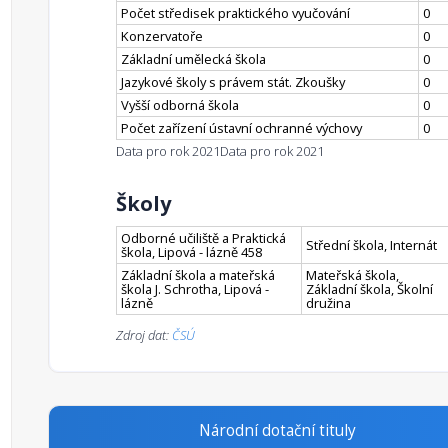
Počet středisek praktického vyučování
0
Konzervatoře
0
Základní umělecká škola
0
Jazykové školy s právem stát. Zkoušky
0
Vyšší odborná škola
0
Počet zařízení ústavní ochranné výchovy
0
Data pro rok 2021
Data pro rok 2021
Školy
Odborné učiliště a Praktická
Střední škola, Internát
škola, Lipová - lázně 458
Základní škola a mateřská
Mateřská škola,
škola J. Schrotha, Lipová -
Základní škola, Školní
lázně
družina
Zdroj dat:
ČSÚ
Národní dotační tituly