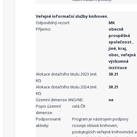
Veřejné informační služby knihoven.
Odpovědný rezort:
MK
Příjemci:
obecně
prospěšná
společnost ,
jiné, kraj,
obec, veřejná
výzkumná
instituce
Alokace dotačního titulu 2023 (mil.
38.21
Kč):
Alokace dotačního titulu 2024 (mil.
38.21
Kč):
Územní dimenze ANO/NE:
ne
Popis územní
celá ČR
dimenze:
Podporované
Program je nástrojem podpory
aktivity:
rozvoje oblasti knihoven,
poskytujících veřejné knihovnické a