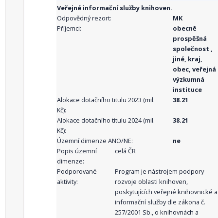
Veřejné informační služby knihoven.
Odpovědný rezort:
MK
Příjemci:
obecně
prospěšná
společnost ,
jiné, kraj,
obec, veřejná
výzkumná
instituce
Alokace dotačního titulu 2023 (mil.
38.21
Kč):
Alokace dotačního titulu 2024 (mil.
38.21
Kč):
Územní dimenze ANO/NE:
ne
Popis územní
celá ČR
dimenze:
Podporované
Program je nástrojem podpory
aktivity:
rozvoje oblasti knihoven,
poskytujících veřejné knihovnické a
informační služby dle zákona č.
257/2001 Sb., o knihovnách a