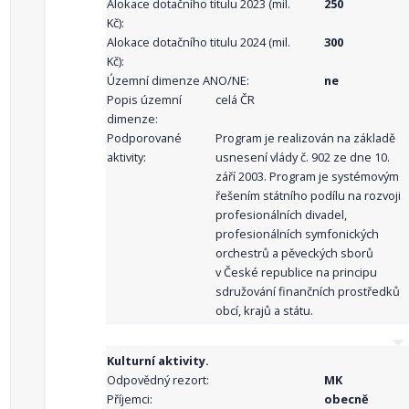
Alokace dotačního titulu 2023 (mil.
250
Kč):
Alokace dotačního titulu 2024 (mil.
300
Kč):
Územní dimenze ANO/NE:
ne
Popis územní
celá ČR
dimenze:
Podporované
Program je realizován na základě
aktivity:
usnesení vlády č. 902 ze dne 10.
září 2003. Program je systémovým
řešením státního podílu na rozvoji
profesionálních divadel,
profesionálních symfonických
orchestrů a pěveckých sborů
v České republice na principu
sdružování finančních prostředků
obcí, krajů a státu.
Kulturní aktivity.
Odpovědný rezort:
MK
Příjemci:
obecně