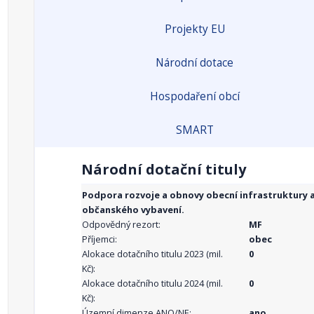
Projekty EU
Národní dotace
Hospodaření obcí
SMART
Národní dotační tituly
Podpora rozvoje a obnovy obecní infrastruktury 
občanského vybavení.
Odpovědný rezort:
MF
Příjemci:
obec
Alokace dotačního titulu 2023 (mil.
0
Kč):
Alokace dotačního titulu 2024 (mil.
0
Kč):
Územní dimenze ANO/NE:
ano