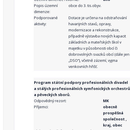
Popis územní
obce do 3. tis.obyv.
dimenze:
Podporované
Dotace je určena na odstraňování
aktivity:
havarijních stavů, opravy,
modernizace a rekonstrukce,
případně výstavba nových kapacit
základních a mateřských škol v
majetku v působnosti obcí či
dobrovolných svazků obcí (dále jen
„DSO“), včetně zázemí, vyjma
venkovních hřišť.
Program státní podpory profesionálních divadel
a stálých profesionálních symfonických orchestrů
a pěveckých sborů.
Odpovědný rezort:
MK
Příjemci:
obecně
prospěšná
společnost ,
kraj, obec