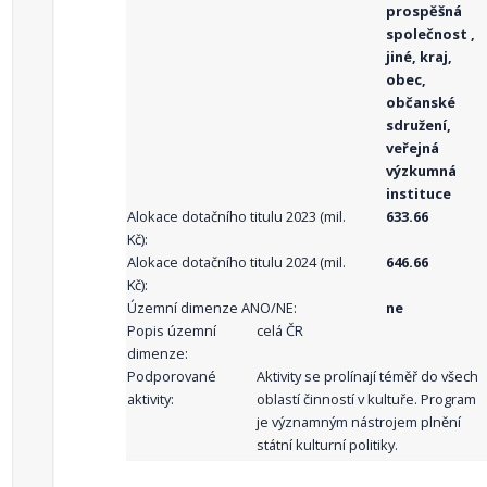
prospěšná
společnost ,
jiné, kraj,
obec,
občanské
sdružení,
veřejná
výzkumná
instituce
Alokace dotačního titulu 2023 (mil.
633.66
Kč):
Alokace dotačního titulu 2024 (mil.
646.66
Kč):
Územní dimenze ANO/NE:
ne
Popis územní
celá ČR
dimenze:
Podporované
Aktivity se prolínají téměř do všech
aktivity:
oblastí činností v kultuře. Program
je významným nástrojem plnění
státní kulturní politiky.