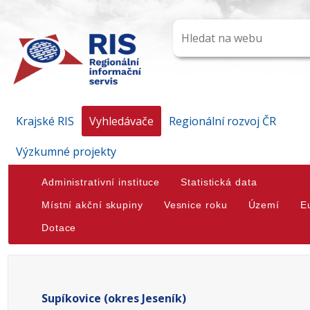
Krajské RIS
Vyhledávače
Regionální rozvoj ČR
Výzkumné projekty
Administrativní instituce
Statistická data
Místní akční skupiny
Vesnice roku
Území
E
Dotace
Supíkovice (okres Jeseník)