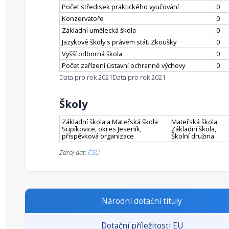
Počet středisek praktického vyučování
0
Konzervatoře
0
Základní umělecká škola
0
Jazykové školy s právem stát. Zkoušky
0
Vyšší odborná škola
0
Počet zařízení ústavní ochranné výchovy
0
Data pro rok 2021
Data pro rok 2021
Školy
Základní škola a Mateřská škola
Mateřská škola,
Supíkovice, okres Jeseník,
Základní škola,
příspěvková organizace
Školní družina
Zdroj dat:
ČSÚ
Národní dotační tituly
Dotační příležitosti EU