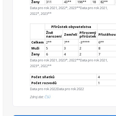
Ženy
311
43
*
*
196
*
*
18
82
*
*
Data pro rok 2021, 2022*, 2023**
Data pro rok 2021,
2022*, 2023**
Přírůstek obyvatelstva
Živě
Přirozený
Zemřelí
Přistěhova
narození
přírůstek
Celkem
2
*
*
7
*
*
-3
**
**
6
*
*
Muži
5
3
2
8
Ženy
6
4
2
7
Data pro rok 2021, 2023*, 2022**
Data pro rok 2021,
2023*, 2022**
Počet sňatků
4
Počet rozvodů
1
Data pro rok 2022
Data pro rok 2022
Zdroj dat:
ČSÚ