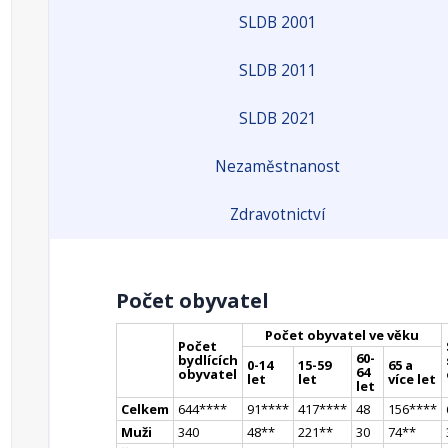
SLDB 2001
SLDB 2011
SLDB 2021
Nezaměstnanost
Zdravotnictví
Počet obyvatel
Počet obyvatel ve věku
Počet
60-
bydlících
0-14
15-59
65 a
64
obyvatel
let
let
více let
let
Celkem
644
**
**
91
**
**
417
**
**
48
156
**
**
Muži
340
48
*
*
221
*
*
30
74
*
*