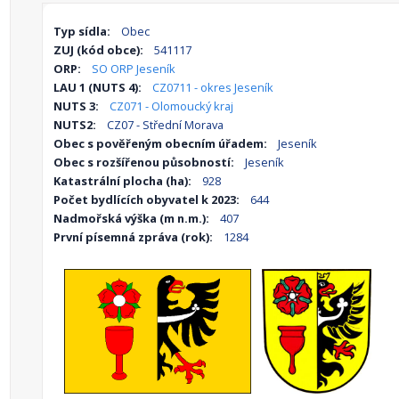
Typ sídla:
Obec
ZUJ (kód obce):
541117
ORP:
SO ORP Jeseník
LAU 1 (NUTS 4):
CZ0711 - okres Jeseník
NUTS 3:
CZ071 - Olomoucký kraj
NUTS2:
CZ07 - Střední Morava
Obec s pověřeným obecním úřadem:
Jeseník
Obec s rozšířenou působností:
Jeseník
Katastrální plocha (ha):
928
Počet bydlících obyvatel k 2023:
644
Nadmořská výška (m n.m.):
407
První písemná zpráva (rok):
1284