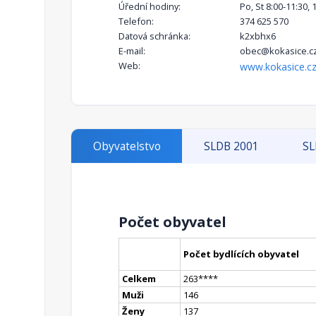
Úřední hodiny:
Po, St 8:00-11:30, 
Telefon:
374 625 570
Datová schránka:
k2xbhx6
E-mail:
obec@kokasice.c
Web:
www.kokasice.c
Obyvatelstvo
SLDB 2001
SL
Počet obyvatel
Počet bydlících obyvatel
Celkem
263
**
**
Muži
146
Ženy
137