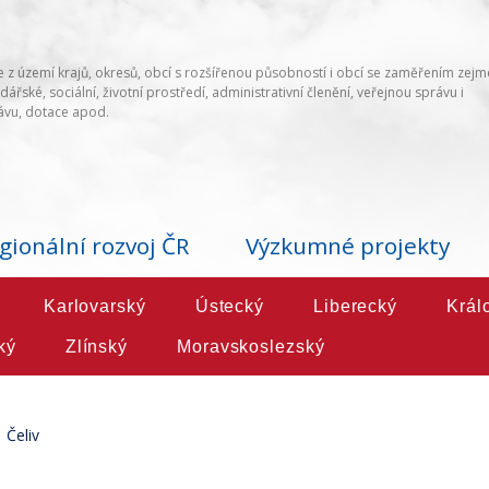
 z území krajů, okresů, obcí s rozšířenou působností i obcí se zaměřením zej
ářské, sociální, životní prostředí, administrativní členění, veřejnou správu i
vu, dotace apod.
gionální rozvoj ČR
Výzkumné projekty
Karlovarský
Ústecký
Liberecký
Král
ký
Zlínský
Moravskoslezský
Čeliv