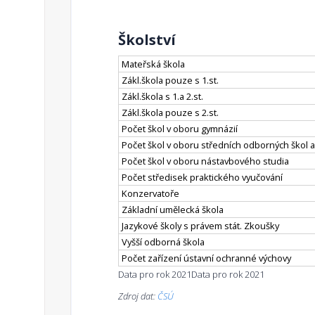
Školství
Mateřská škola
Zákl.škola pouze s 1.st.
Zákl.škola s 1.a 2.st.
Zákl.škola pouze s 2.st.
Počet škol v oboru gymnázií
Počet škol v oboru středních odborných škol a
Počet škol v oboru nástavbového studia
Počet středisek praktického vyučování
Konzervatoře
Základní umělecká škola
Jazykové školy s právem stát. Zkoušky
Vyšší odborná škola
Počet zařízení ústavní ochranné výchovy
Data pro rok 2021
Data pro rok 2021
Zdroj dat:
ČSÚ