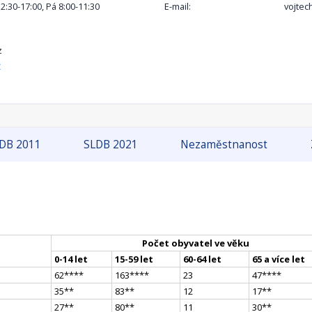
12:30-17:00, Pá 8:00-11:30
E-mail:
vojtec
z
z
DB 2011
SLDB 2021
Nezaměstnanost
Počet obyvatel ve věku
0-14 let
15-59 let
60-64 let
65 a více let
62
**
**
163
**
**
23
47
**
**
35
*
*
83
*
*
12
17
*
*
27
*
*
80
*
*
11
30
*
*