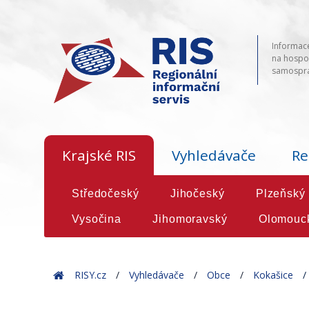
Informace
na hospod
samosprá
Krajské RIS
Vyhledávače
Re
Středočeský
Jihočeský
Plzeňský
Vysočina
Jihomoravský
Olomouc
Home
RISY.cz
Vyhledávače
Obce
Kokašice