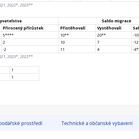
021, 2022*, 2023**
yvatelstva
Saldo migrace
Přirozený přírůstek
Přistěhovalí
Vystěhovalí
Sa
5
**
**
10
*
*
20
*
*
-10
2
10
7
-12
-2
11
4
-4
*
021, 2023*, 2022**
1
1
odářské prostředí
Technické a občanské vybavení