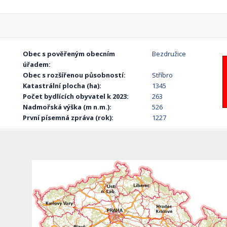
Obec s pověřeným obecním
Bezdružice
úřadem:
Obec s rozšířenou působností:
Stříbro
Katastrální plocha (ha):
1345
Počet bydlících obyvatel k 2023:
263
Nadmořská výška (m n.m.):
526
První písemná zpráva (rok):
1227