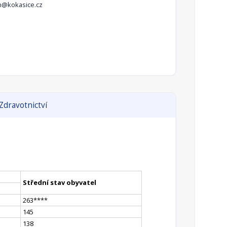
h@kokasice.cz
Zdravotnictví
Střední stav obyvatel
263
**
**
145
138