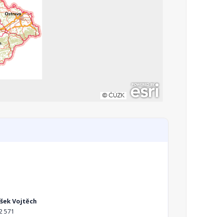
išek Vojtěch
2 571