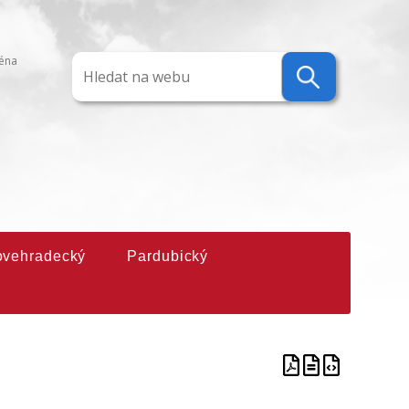
ména
ovehradecký
Pardubický