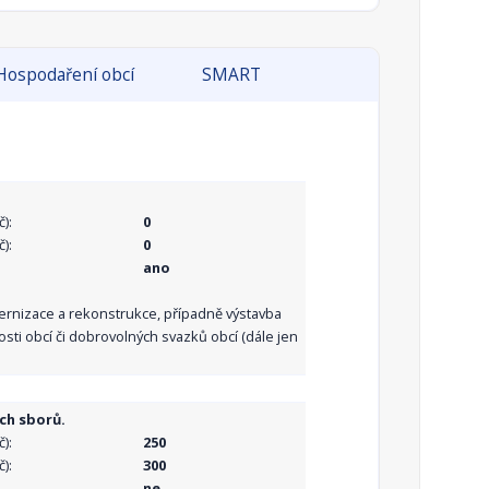
Hospodaření obcí
SMART
):
0
):
0
ano
dernizace a rekonstrukce, případně výstavba
sti obcí či dobrovolných svazků obcí (dále jen
ch sborů.
):
250
):
300
ne