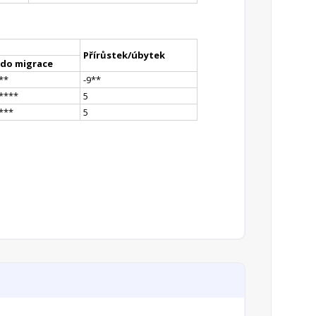
Přírůstek/úbytek
ldo migrace
*
*
-9
*
*
**
**
5
*
**
5