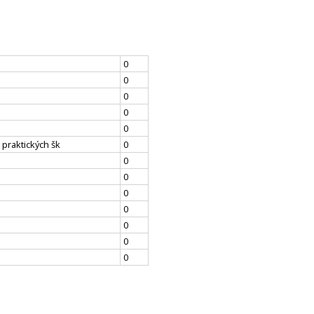
0
0
0
0
0
 praktických šk
0
0
0
0
0
0
0
0