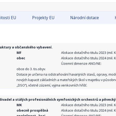
itosti EU
Projekty EU
Národní dotace
ruktury a občanského vybavení.
MF
Alokace dotačního titulu 2023 (mil. Kč
obec
Alokace dotačního titulu 2024 (mil. Kč
Územní dimenze ANO/NE:
obce do 3. tis.obyv.
Dotace je určena na odstraňování havarijních stavů, opravy, mo
nových kapacit základních a mateřských škol v majetku v působno
„DSO“), včetně zázemí, vyjma venkovních hřišť.
ivadel a stálých profesionálních symfonických orchestrů a pěvecký
MK
Alokace dotačního titulu 2023 (mil. Kč
obecně prospěšná
Alokace dotačního titulu 2024 (mil. Kč
společnost , kraj,
Územní dimenze ANO/NE: