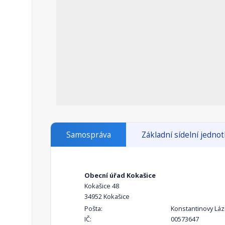
Samospráva
Základní sídelní jedno
Obecní úřad Kokašice
Kokašice 48
34952 Kokašice
Pošta:
Konstantinovy Lá
IČ:
00573647