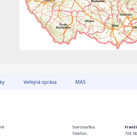
tky
Veřejná správa
MAS
zně
Starosta/tka:
Frant
Telefon:
724 18