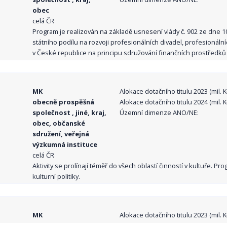
obec
celá ČR
Program je realizován na základě usnesení vlády č. 902 ze dne 
státního podílu na rozvoji profesionálních divadel, profesionál
v České republice na principu sdružování finančních prostředků o
MK
Alokace dotačního titulu 2023 (mil. Kč
obecně prospěšná
Alokace dotačního titulu 2024 (mil. Kč
společnost , jiné, kraj,
Územní dimenze ANO/NE:
obec, občanské
sdružení, veřejná
výzkumná instituce
celá ČR
Aktivity se prolínají téměř do všech oblastí činností v kultuře. 
kulturní politiky.
MK
Alokace dotačního titulu 2023 (mil. Kč
obecně prospěšná
Alokace dotačního titulu 2024 (mil. Kč