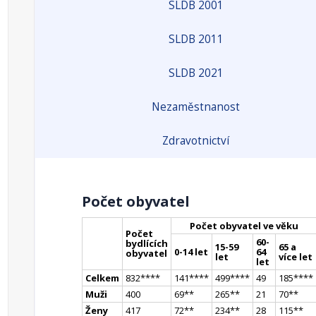
SLDB 2001
SLDB 2011
SLDB 2021
Nezaměstnanost
Zdravotnictví
Počet obyvatel
Počet obyvatel ve věku
Počet
60-
bydlících
15-59
65 a
0-14 let
64
obyvatel
let
více let
let
Celkem
832
**
**
141
**
**
499
**
**
49
185
**
**
Muži
400
69
*
*
265
*
*
21
70
*
*
Ženy
417
72
*
*
234
*
*
28
115
*
*