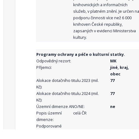
knihovnických a informačních
služeb, v platném znění. Je určen n
podporu činnosti více než 6 000
knihoven České republiky,
zapsaných v evidenci Ministerstva
kultury.
Programy ochrany a péče o kulturní statky.
Odpovědný rezort:
MK
Příjemci:
jiné, kraj,
obec
Alokace dotačního titulu 2023 (mil.
77
Kč):
Alokace dotačního titulu 2024 (mil.
77
Kč):
Územní dimenze ANO/NE:
ne
Popis územní
celá ČR
dimenze:
Podporované
aktivity: