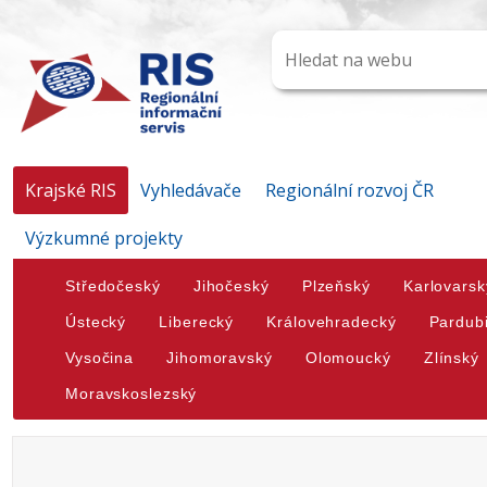
Krajské RIS
Vyhledávače
Regionální rozvoj ČR
Výzkumné projekty
Středočeský
Jihočeský
Plzeňský
Karlovarsk
Ústecký
Liberecký
Královehradecký
Pardub
Vysočina
Jihomoravský
Olomoucký
Zlínský
Moravskoslezský