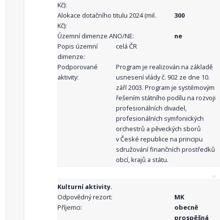
Kč):
Alokace dotačního titulu 2024 (mil.
300
Kč):
Územní dimenze ANO/NE:
ne
Popis územní
celá ČR
dimenze:
Podporované
Program je realizován na základě
aktivity:
usnesení vlády č. 902 ze dne 10.
září 2003. Program je systémovým
řešením státního podílu na rozvoji
profesionálních divadel,
profesionálních symfonických
orchestrů a pěveckých sborů
v České republice na principu
sdružování finančních prostředků
obcí, krajů a státu.
Kulturní aktivity.
Odpovědný rezort:
MK
Příjemci:
obecně
prospěšná