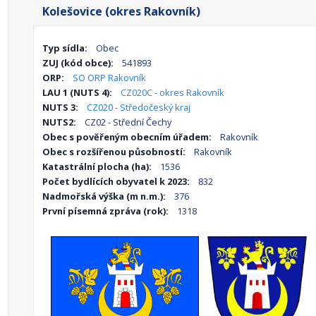
Kolešovice (okres Rakovník)
Typ sídla:
Obec
ZUJ (kód obce):
541893
ORP:
SO ORP Rakovník
LAU 1 (NUTS 4):
CZ020C - okres Rakovník
NUTS 3:
CZ020 - Středočeský kraj
NUTS2:
CZ02 - Střední Čechy
Obec s pověřeným obecním úřadem:
Rakovník
Obec s rozšířenou působností:
Rakovník
Katastrální plocha (ha):
1536
Počet bydlících obyvatel k 2023:
832
Nadmořská výška (m n.m.):
376
První písemná zpráva (rok):
1318