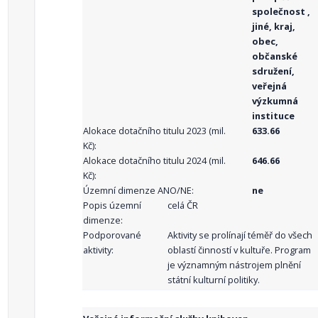
společnost ,
jiné, kraj,
obec,
občanské
sdružení,
veřejná
výzkumná
instituce
Alokace dotačního titulu 2023 (mil.
633.66
Kč):
Alokace dotačního titulu 2024 (mil.
646.66
Kč):
Územní dimenze ANO/NE:
ne
Popis územní
celá ČR
dimenze:
Podporované
Aktivity se prolínají téměř do všech
aktivity:
oblastí činností v kultuře. Program
je významným nástrojem plnění
státní kulturní politiky.