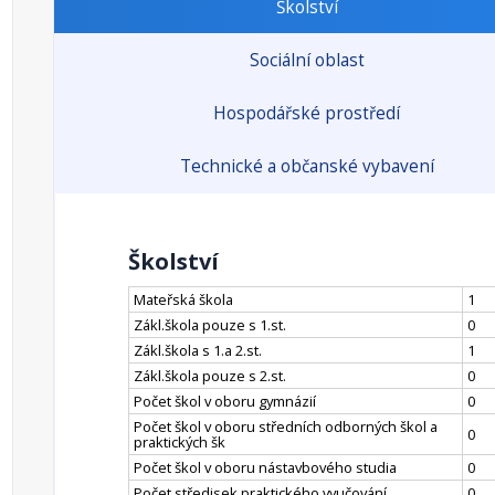
Školství
Sociální oblast
Hospodářské prostředí
Technické a občanské vybavení
Školství
Mateřská škola
1
Zákl.škola pouze s 1.st.
0
Zákl.škola s 1.a 2.st.
1
Zákl.škola pouze s 2.st.
0
Počet škol v oboru gymnázií
0
Počet škol v oboru středních odborných škol a
0
praktických šk
Počet škol v oboru nástavbového studia
0
Počet středisek praktického vyučování
0