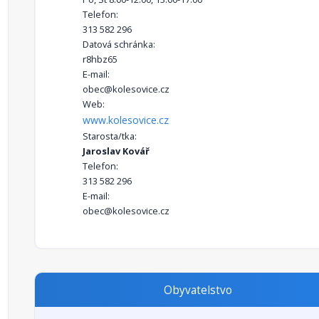
Telefon:
313 582 296
Datová schránka:
r8hbz65
E-mail:
obec@kolesovice.cz
Web:
www.kolesovice.cz
Starosta/tka:
Jaroslav Kovář
Telefon:
313 582 296
E-mail:
obec@kolesovice.cz
Obyvatelstvo