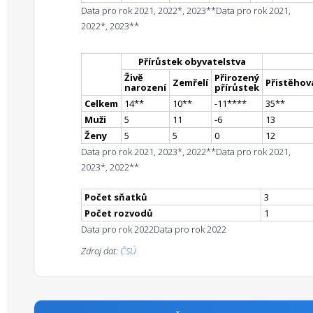
Data pro rok 2021, 2022*, 2023**
Data pro rok 2021,
2022*, 2023**
Přírůstek obyvatelstva
Živě
Přirozený
Zemřelí
Přistěhova
narození
přírůstek
Celkem
14
*
*
10
*
*
-11
**
**
35
*
*
Muži
5
11
-6
13
Ženy
5
5
0
12
Data pro rok 2021, 2023*, 2022**
Data pro rok 2021,
2023*, 2022**
Počet sňatků
3
Počet rozvodů
1
Data pro rok 2022
Data pro rok 2022
Zdroj dat:
ČSÚ