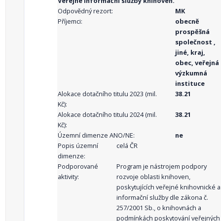
Veřejné informační služby knihoven.
Odpovědný rezort:
MK
Příjemci:
obecně
prospěšná
společnost ,
jiné, kraj,
obec, veřejná
výzkumná
instituce
Alokace dotačního titulu 2023 (mil.
38.21
Kč):
Alokace dotačního titulu 2024 (mil.
38.21
Kč):
Územní dimenze ANO/NE:
ne
Popis územní
celá ČR
dimenze:
Podporované
Program je nástrojem podpory
aktivity:
rozvoje oblasti knihoven,
poskytujících veřejné knihovnické a
informační služby dle zákona č.
257/2001 Sb., o knihovnách a
podmínkách poskytování veřejných