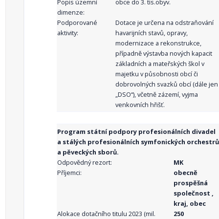
Popis územní
obce do 3. tis.obyv.
dimenze:
Podporované
Dotace je určena na odstraňování
aktivity:
havarijních stavů, opravy,
modernizace a rekonstrukce,
případně výstavba nových kapacit
základních a mateřských škol v
majetku v působnosti obcí či
dobrovolných svazků obcí (dále jen
„DSO“), včetně zázemí, vyjma
venkovních hřišť.
Program státní podpory profesionálních divadel
a stálých profesionálních symfonických orchestrů
a pěveckých sborů.
Odpovědný rezort:
MK
Příjemci:
obecně
prospěšná
společnost ,
kraj, obec
Alokace dotačního titulu 2023 (mil.
250