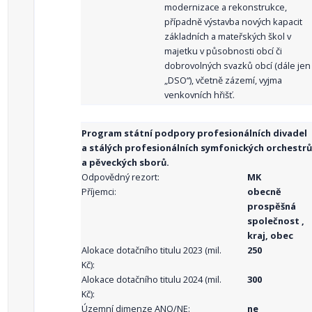
modernizace a rekonstrukce,
případně výstavba nových kapacit
základních a mateřských škol v
majetku v působnosti obcí či
dobrovolných svazků obcí (dále jen
„DSO“), včetně zázemí, vyjma
venkovních hřišť.
Program státní podpory profesionálních divadel
a stálých profesionálních symfonických orchestrů
a pěveckých sborů.
Odpovědný rezort:
MK
Příjemci:
obecně
prospěšná
společnost ,
kraj, obec
Alokace dotačního titulu 2023 (mil.
250
Kč):
Alokace dotačního titulu 2024 (mil.
300
Kč):
Územní dimenze ANO/NE:
ne