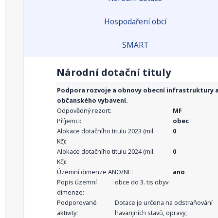
Hospodaření obcí
SMART
Národní dotační tituly
Podpora rozvoje a obnovy obecní infrastruktury 
občanského vybavení.
Odpovědný rezort:
MF
Příjemci:
obec
Alokace dotačního titulu 2023 (mil.
0
Kč):
Alokace dotačního titulu 2024 (mil.
0
Kč):
Územní dimenze ANO/NE:
ano
Popis územní
obce do 3. tis.obyv.
dimenze:
Podporované
Dotace je určena na odstraňování
aktivity:
havarijních stavů, opravy,