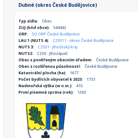
Dubné (okres České Budějovice)
Typ sídla:
Obec
ZUJ (kód obce):
544442
ORP:
SO ORP České Budějovice
LAU 1 (NUTS 4):
CZ0311 - okres České Budějovice
NUTS 3:
CZ031 - Jihočeský kraj
NUTS2:
CZ03 - Jihozápad
Obec s pověřeným obecním úřadem:
České Budějovice
Obec s rozšířenou působností:
České Budějovice
Katastrální plocha (ha):
1677
Počet bydlících obyvatel k 2023:
1733
Nadmořská výška (m n.m.):
410
První písemná zpráva (rok):
1263