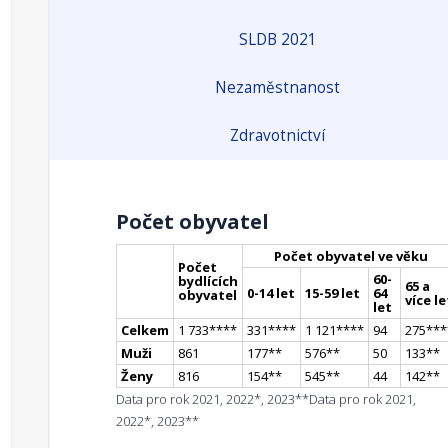
SLDB 2021
Nezaměstnanost
Zdravotnictví
Počet obyvatel
Počet obyvatel ve věku
Počet
60-
bydlících
65 a
0-14 let
15-59 let
64
obyvatel
více le
let
Celkem
1 733
**
**
331
**
**
1 121
**
**
94
275
**
*
Muži
861
177
*
*
576
*
*
50
133
*
*
Ženy
816
154
*
*
545
*
*
44
142
*
*
Data pro rok 2021, 2022*, 2023**
Data pro rok 2021,
2022*, 2023**