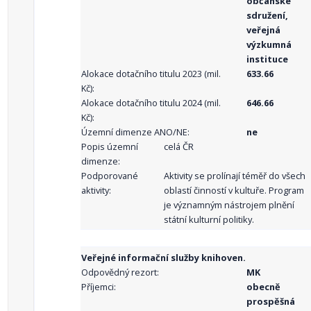
občanské
sdružení,
veřejná
výzkumná
instituce
Alokace dotačního titulu 2023 (mil.
633.66
Kč):
Alokace dotačního titulu 2024 (mil.
646.66
Kč):
Územní dimenze ANO/NE:
ne
Popis územní
celá ČR
dimenze:
Podporované
Aktivity se prolínají téměř do všech
aktivity:
oblastí činností v kultuře. Program
je významným nástrojem plnění
státní kulturní politiky.
Veřejné informační služby knihoven.
Odpovědný rezort:
MK
Příjemci:
obecně
prospěšná