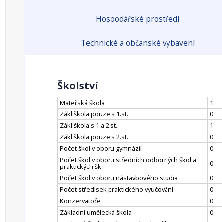
Hospodářské prostředí
Technické a občanské vybavení
Školství
Mateřská škola
1
Zákl.škola pouze s 1.st.
0
Zákl.škola s 1.a 2.st.
1
Zákl.škola pouze s 2.st.
0
Počet škol v oboru gymnázií
0
Počet škol v oboru středních odborných škol a
0
praktických šk
Počet škol v oboru nástavbového studia
0
Počet středisek praktického vyučování
0
Konzervatoře
0
Základní umělecká škola
0