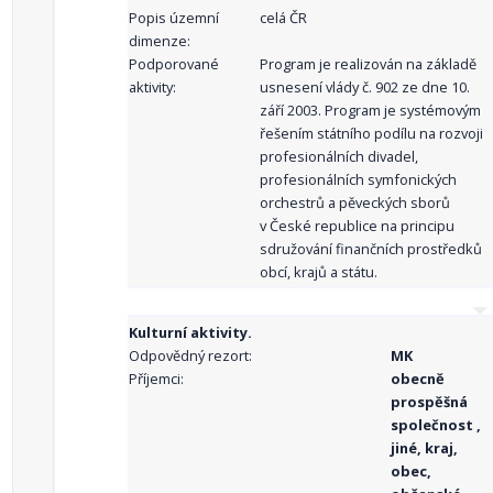
Popis územní
celá ČR
dimenze:
Podporované
Program je realizován na základě
aktivity:
usnesení vlády č. 902 ze dne 10.
září 2003. Program je systémovým
řešením státního podílu na rozvoji
profesionálních divadel,
profesionálních symfonických
orchestrů a pěveckých sborů
v České republice na principu
sdružování finančních prostředků
obcí, krajů a státu.
Kulturní aktivity.
Odpovědný rezort:
MK
Příjemci:
obecně
prospěšná
společnost ,
jiné, kraj,
obec,