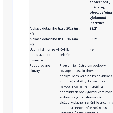
společnost ,
jiné, kraj,
obec, veřejná
výzkumná
instituce
Alokace dotačního titulu 2023 (mil.
38.21
Kč):
Alokace dotačního titulu 2024 (mil.
38.21
Kč):
Územní dimenze ANO/NE:
ne
Popis územní
celá ČR
dimenze:
Podporované
Program je nástrojem podpory
aktivity:
rozvoje oblasti knihoven,
poskytujících veřejné knihovnické a
informační služby dle zákona č.
257/2001 Sb., o knihovnách a
podmínkách poskytování veřejných
knihovnických a informačních
služeb, v platném znění. Je určen n
podporu činnosti více než 6 000