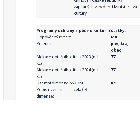
knihoven České republiky,
zapsaných v evidenci Ministerstva
kultury.
Programy ochrany a péče o kulturní statky.
Odpovědný rezort:
MK
Příjemci:
jiné, kraj,
obec
Alokace dotačního titulu 2023 (mil.
77
Kč):
Alokace dotačního titulu 2024 (mil.
77
Kč):
Územní dimenze ANO/NE:
ne
Popis územní
celá ČR
dimenze:
Podporované
aktivity:
celkový počet záznamů: 68