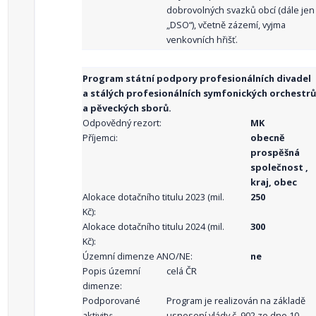
dobrovolných svazků obcí (dále jen
„DSO“), včetně zázemí, vyjma
venkovních hřišť.
Program státní podpory profesionálních divadel
a stálých profesionálních symfonických orchestrů
a pěveckých sborů.
Odpovědný rezort:
MK
Příjemci:
obecně
prospěšná
společnost ,
kraj, obec
Alokace dotačního titulu 2023 (mil.
250
Kč):
Alokace dotačního titulu 2024 (mil.
300
Kč):
Územní dimenze ANO/NE:
ne
Popis územní
celá ČR
dimenze:
Podporované
Program je realizován na základě
aktivity:
usnesení vlády č. 902 ze dne 10.