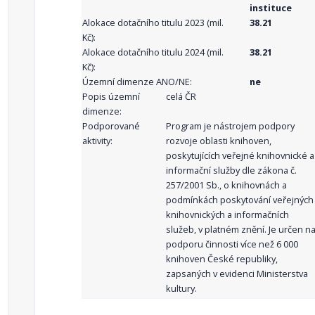
instituce
Alokace dotačního titulu 2023 (mil.
38.21
Kč):
Alokace dotačního titulu 2024 (mil.
38.21
Kč):
Územní dimenze ANO/NE:
ne
Popis územní
celá ČR
dimenze:
Podporované
Program je nástrojem podpory
aktivity:
rozvoje oblasti knihoven,
poskytujících veřejné knihovnické a
informační služby dle zákona č.
257/2001 Sb., o knihovnách a
podmínkách poskytování veřejných
knihovnických a informačních
služeb, v platném znění. Je určen n
podporu činnosti více než 6 000
knihoven České republiky,
zapsaných v evidenci Ministerstva
kultury.