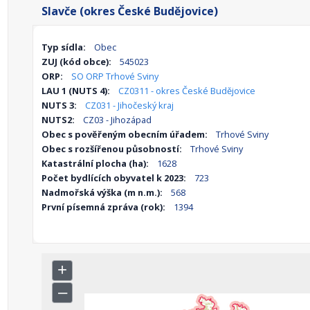
Slavče (okres České Budějovice)
Typ sídla:
Obec
ZUJ (kód obce):
545023
ORP:
SO ORP Trhové Sviny
LAU 1 (NUTS 4):
CZ0311 - okres České Budějovice
NUTS 3:
CZ031 - Jihočeský kraj
NUTS2:
CZ03 - Jihozápad
Obec s pověřeným obecním úřadem:
Trhové Sviny
Obec s rozšířenou působností:
Trhové Sviny
Katastrální plocha (ha):
1628
Počet bydlících obyvatel k 2023:
723
Nadmořská výška (m n.m.):
568
První písemná zpráva (rok):
1394