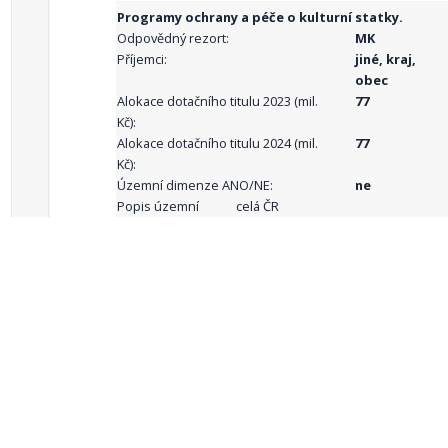
Programy ochrany a péče o kulturní statky.
Odpovědný rezort:
MK
Příjemci:
jiné, kraj,
obec
Alokace dotačního titulu 2023 (mil.
77
Kč):
Alokace dotačního titulu 2024 (mil.
77
Kč):
Územní dimenze ANO/NE:
ne
Popis územní
celá ČR
dimenze:
Podporované
aktivity:
celkový počet záznamů: 68
1
2
3
4
5
…