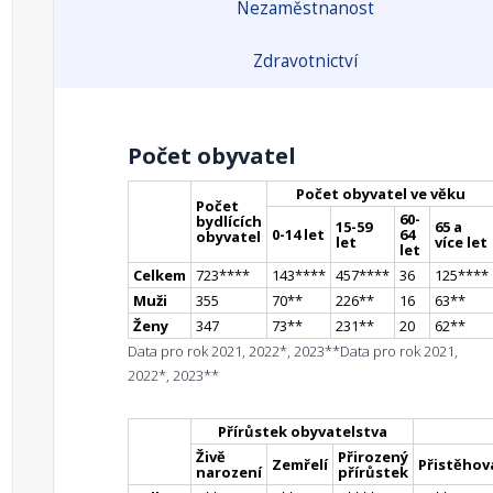
Nezaměstnanost
Zdravotnictví
Počet obyvatel
Počet obyvatel ve věku
Počet
60-
bydlících
15-59
65 a
0-14 let
64
obyvatel
let
více let
let
Celkem
723
**
**
143
**
**
457
**
**
36
125
**
**
Muži
355
70
*
*
226
*
*
16
63
*
*
Ženy
347
73
*
*
231
*
*
20
62
*
*
Data pro rok 2021, 2022*, 2023**
Data pro rok 2021,
2022*, 2023**
Přírůstek obyvatelstva
Živě
Přirozený
Zemřelí
Přistěhova
narození
přírůstek