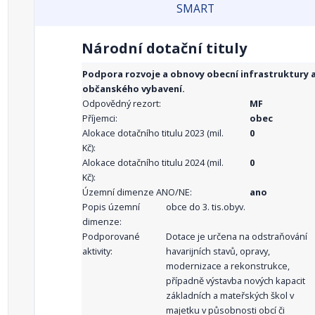
SMART
Národní dotační tituly
Podpora rozvoje a obnovy obecní infrastruktury 
občanského vybavení.
Odpovědný rezort:
MF
Příjemci:
obec
Alokace dotačního titulu 2023 (mil.
0
Kč):
Alokace dotačního titulu 2024 (mil.
0
Kč):
Územní dimenze ANO/NE:
ano
Popis územní
obce do 3. tis.obyv.
dimenze:
Podporované
Dotace je určena na odstraňování
aktivity:
havarijních stavů, opravy,
modernizace a rekonstrukce,
případně výstavba nových kapacit
základních a mateřských škol v
majetku v působnosti obcí či