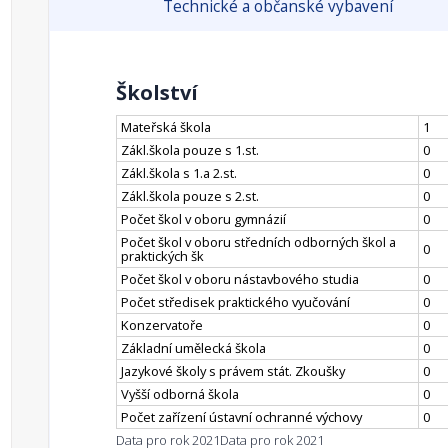
Technické a občanské vybavení
Školství
Mateřská škola
1
Zákl.škola pouze s 1.st.
0
Zákl.škola s 1.a 2.st.
0
Zákl.škola pouze s 2.st.
0
Počet škol v oboru gymnázií
0
Počet škol v oboru středních odborných škol a
0
praktických šk
Počet škol v oboru nástavbového studia
0
Počet středisek praktického vyučování
0
Konzervatoře
0
Základní umělecká škola
0
Jazykové školy s právem stát. Zkoušky
0
Vyšší odborná škola
0
Počet zařízení ústavní ochranné výchovy
0
Data pro rok 2021
Data pro rok 2021