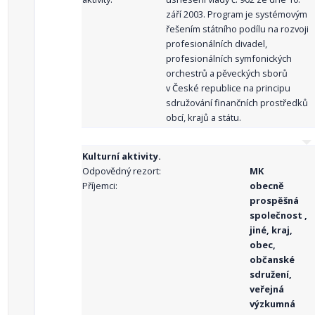
září 2003. Program je systémovým
řešením státního podílu na rozvoji
profesionálních divadel,
profesionálních symfonických
orchestrů a pěveckých sborů
v České republice na principu
sdružování finančních prostředků
obcí, krajů a státu.
Kulturní aktivity.
Odpovědný rezort:
MK
Příjemci:
obecně
prospěšná
společnost ,
jiné, kraj,
obec,
občanské
sdružení,
veřejná
výzkumná