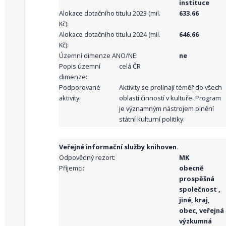
instituce
Alokace dotačního titulu 2023 (mil.
633.66
Kč):
Alokace dotačního titulu 2024 (mil.
646.66
Kč):
Územní dimenze ANO/NE:
ne
Popis územní
celá ČR
dimenze:
Podporované
Aktivity se prolínají téměř do všech
aktivity:
oblastí činností v kultuře. Program
je významným nástrojem plnění
státní kulturní politiky.
Veřejné informační služby knihoven.
Odpovědný rezort:
MK
Příjemci:
obecně
prospěšná
společnost ,
jiné, kraj,
obec, veřejná
výzkumná