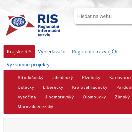
Krajské RIS
Vyhledávače
Regionální rozvoj ČR
Výzkumné projekty
Středočeský
Jihočeský
Plzeňský
Karlovarsk
Ústecký
Liberecký
Královehradecký
Pardub
Vysočina
Jihomoravský
Olomoucký
Zlínský
Moravskoslezský