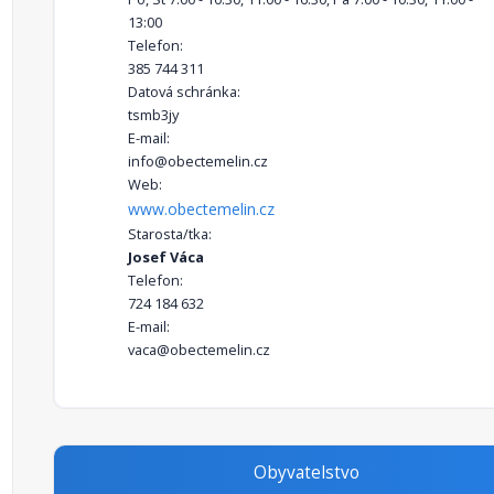
13:00
Telefon:
385 744 311
Datová schránka:
tsmb3jy
E-mail:
info@obectemelin.cz
Web:
www.obectemelin.cz
Starosta/tka:
Josef Váca
Telefon:
724 184 632
E-mail:
vaca@obectemelin.cz
Obyvatelstvo