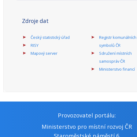
Popis územní
obce do 3. tis.obyv.
dimenze:
Podporované
Dotace je určena na odstraňování
aktivity:
havarijních stavů, opravy,
modernizace a rekonstrukce,
případně výstavba nových kapacit
základních a mateřských škol v
majetku v působnosti obcí či
dobrovolných svazků obcí (dále jen
„DSO“), včetně zázemí, vyjma
venkovních hřišť.
Program státní podpory profesionálních divadel
a stálých profesionálních symfonických orchestrů
a pěveckých sborů.
Odpovědný rezort:
MK
Příjemci:
obecně
prospěšná
společnost ,
kraj, obec
Alokace dotačního titulu 2023 (mil.
250