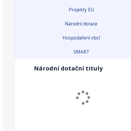
Projekty EU
Národní dotace
Hospodaření obcí
SMART
Národní dotační tituly
Podpora rozvoje a obnovy obecní infrastruktury 
občanského vybavení.
Odpovědný rezort:
MF
Příjemci:
obec
Alokace dotačního titulu 2023 (mil.
0
Kč):
Alokace dotačního titulu 2024 (mil.
0
Kč):
Územní dimenze ANO/NE:
ano