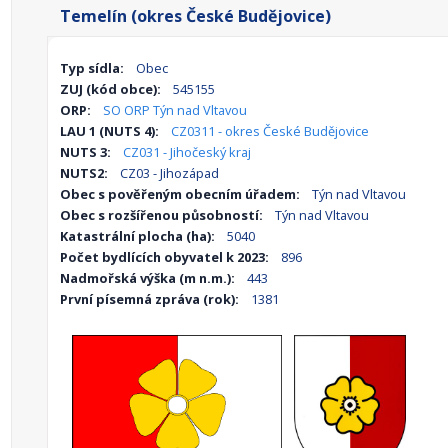
Temelín (okres České Budějovice)
Typ sídla:
Obec
ZUJ (kód obce):
545155
ORP:
SO ORP Týn nad Vltavou
LAU 1 (NUTS 4):
CZ0311 - okres České Budějovice
NUTS 3:
CZ031 - Jihočeský kraj
NUTS2:
CZ03 - Jihozápad
Obec s pověřeným obecním úřadem:
Týn nad Vltavou
Obec s rozšířenou působností:
Týn nad Vltavou
Katastrální plocha (ha):
5040
Počet bydlících obyvatel k 2023:
896
Nadmořská výška (m n.m.):
443
První písemná zpráva (rok):
1381