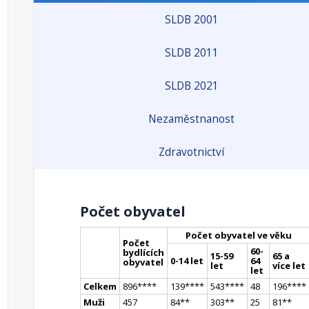
SLDB 2001
SLDB 2011
SLDB 2021
Nezaměstnanost
Zdravotnictví
Počet obyvatel
Počet obyvatel ve věku
Počet
60-
bydlících
15-59
65 a
0-14 let
64
obyvatel
let
více let
let
Celkem
896
**
**
139
**
**
543
**
**
48
196
**
**
Muži
457
84
*
*
303
*
*
25
81
*
*