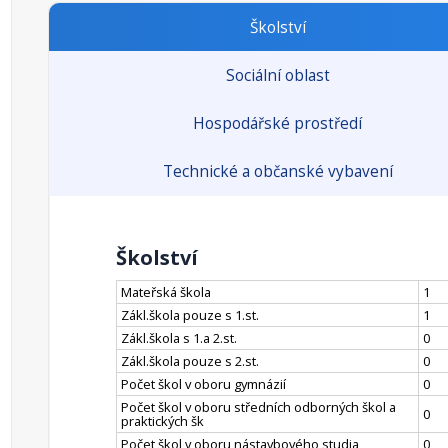
Školství
Sociální oblast
Hospodářské prostředí
Technické a občanské vybavení
Školství
Mateřská škola
1
Zákl.škola pouze s 1.st.
1
Zákl.škola s 1.a 2.st.
0
Zákl.škola pouze s 2.st.
0
Počet škol v oboru gymnázií
0
Počet škol v oboru středních odborných škol a
0
praktických šk
Počet škol v oboru nástavbového studia
0