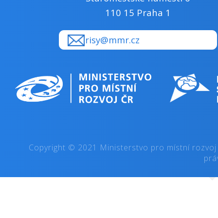
Kč):
Alokace dotačního titulu 2024 (mil.
300
Kč):
Územní dimenze ANO/NE:
ne
Popis územní
celá ČR
dimenze:
Podporované
Program je realizován na základě
aktivity:
usnesení vlády č. 902 ze dne 10.
září 2003. Program je systémovým
řešením státního podílu na rozvoji
profesionálních divadel,
profesionálních symfonických
orchestrů a pěveckých sborů
v České republice na principu
sdružování finančních prostředků
obcí, krajů a státu.
Kulturní aktivity.
Odpovědný rezort:
MK
Příjemci:
obecně