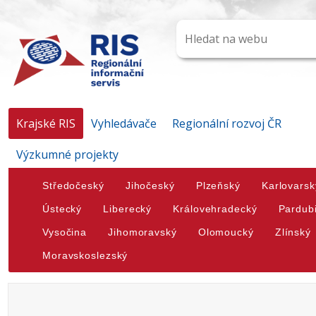
Krajské RIS
Vyhledávače
Regionální rozvoj ČR
Výzkumné projekty
Středočeský
Jihočeský
Plzeňský
Karlovarsk
Ústecký
Liberecký
Královehradecký
Pardub
Vysočina
Jihomoravský
Olomoucký
Zlínský
Moravskoslezský