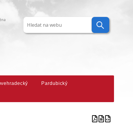
ména
ovehradecký
Pardubický