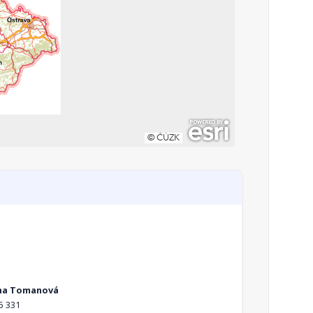
ana Tomanová
5 331