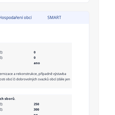
Hospodaření obcí
SMART
):
0
):
0
ano
dernizace a rekonstrukce, případně výstavba
sti obcí či dobrovolných svazků obcí (dále jen
ch sborů.
):
250
):
300
ne