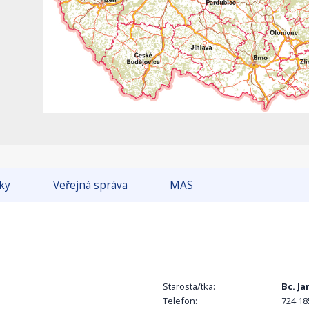
tky
Veřejná správa
MAS
Starosta/tka:
Bc. J
Telefon:
724 18