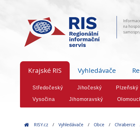
Informace
na hospod
samosprá
Krajské RIS
Vyhledávače
Re
Středočeský
Jihočeský
Plzeňský
Vysočina
Jihomoravský
Olomouc
Home
RISY.cz
Vyhledávače
Obce
Chraberce