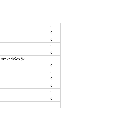
0
0
0
0
0
 praktických šk
0
0
0
0
0
0
0
0