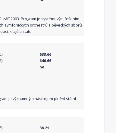
10. září 2003. Program je systémovým řešením
ních symfonických orchestrů a pěveckých sborů
bcí, krajů a státu.
):
633.66
):
646.66
ne
Program je významným nástrojem plnění státní
):
38.21
):
38.21