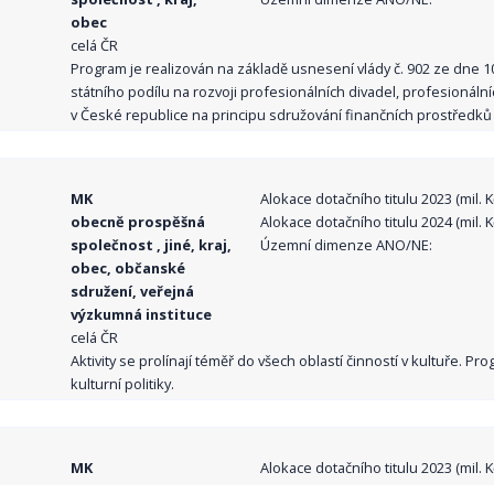
obec
celá ČR
Program je realizován na základě usnesení vlády č. 902 ze dne 
státního podílu na rozvoji profesionálních divadel, profesionál
v České republice na principu sdružování finančních prostředků o
MK
Alokace dotačního titulu 2023 (mil. Kč
obecně prospěšná
Alokace dotačního titulu 2024 (mil. Kč
společnost , jiné, kraj,
Územní dimenze ANO/NE:
obec, občanské
sdružení, veřejná
výzkumná instituce
celá ČR
Aktivity se prolínají téměř do všech oblastí činností v kultuře. 
kulturní politiky.
MK
Alokace dotačního titulu 2023 (mil. Kč
obecně prospěšná
Alokace dotačního titulu 2024 (mil. Kč