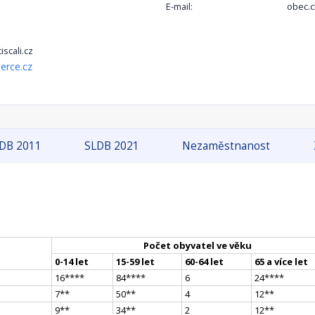
E-mail:
obec.c
scali.cz
erce.cz
DB 2011
SLDB 2021
Nezaměstnanost
Počet obyvatel ve věku
0-14 let
15-59 let
60-64 let
65 a více let
16
**
**
84
**
**
6
24
**
**
7
*
*
50
*
*
4
12
*
*
9
*
*
34
*
*
2
12
*
*