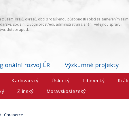
 z území krajů, okresů, obcí s rozšířenou působností i obcí se zaměřením zej
ářské, sociální, životní prostředí, administrativní členění, veřejnou správu i
vu, dotace apod.
gionální rozvoj ČR
Výzkumné projekty
Karlovarský
Ústecký
Liberecký
Král
ký
Zlínský
Moravskoslezský
Chraberce