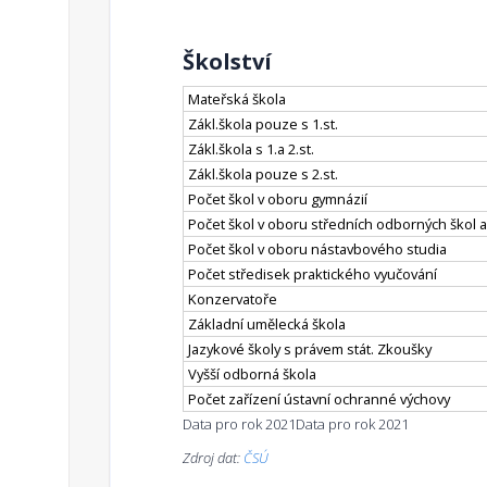
Školství
Mateřská škola
Zákl.škola pouze s 1.st.
Zákl.škola s 1.a 2.st.
Zákl.škola pouze s 2.st.
Počet škol v oboru gymnázií
Počet škol v oboru středních odborných škol a
Počet škol v oboru nástavbového studia
Počet středisek praktického vyučování
Konzervatoře
Základní umělecká škola
Jazykové školy s právem stát. Zkoušky
Vyšší odborná škola
Počet zařízení ústavní ochranné výchovy
Data pro rok 2021
Data pro rok 2021
Zdroj dat:
ČSÚ