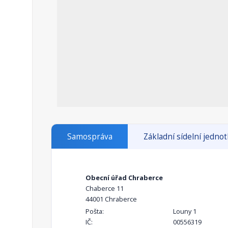
Samospráva
Základní sídelní jedno
Obecní úřad Chraberce
Chaberce 11
44001 Chraberce
Pošta:
Louny 1
IČ:
00556319