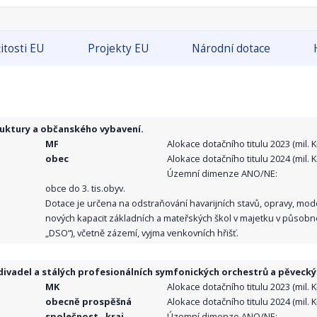
itosti EU
Projekty EU
Národní dotace
ruktury a občanského vybavení.
MF
Alokace dotačního titulu 2023 (mil. Kč
obec
Alokace dotačního titulu 2024 (mil. Kč
Územní dimenze ANO/NE:
obce do 3. tis.obyv.
Dotace je určena na odstraňování havarijních stavů, opravy, mo
nových kapacit základních a mateřských škol v majetku v působno
„DSO“), včetně zázemí, vyjma venkovních hřišť.
ivadel a stálých profesionálních symfonických orchestrů a pěvecký
MK
Alokace dotačního titulu 2023 (mil. Kč
obecně prospěšná
Alokace dotačního titulu 2024 (mil. Kč
společnost , kraj,
Územní dimenze ANO/NE: