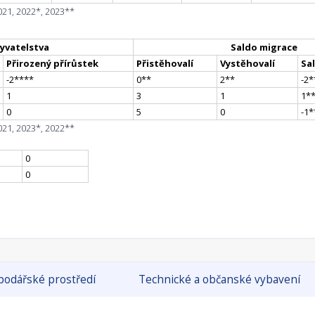
021, 2022*, 2023**
yvatelstva
Saldo migrace
Přirozený přírůstek
Přistěhovalí
Vystěhovalí
Sa
-2
**
**
0
*
*
2
*
*
-2
*
1
3
1
1
*
0
5
0
-1
*
021, 2023*, 2022**
0
0
odářské prostředí
Technické a občanské vybavení