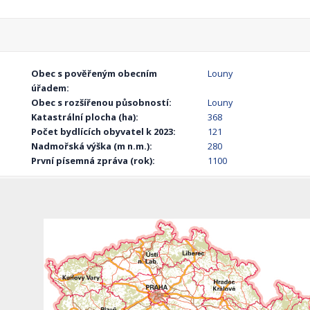
Obec s pověřeným obecním
Louny
úřadem:
Obec s rozšířenou působností:
Louny
Katastrální plocha (ha):
368
Počet bydlících obyvatel k 2023:
121
Nadmořská výška (m n.m.):
280
První písemná zpráva (rok):
1100