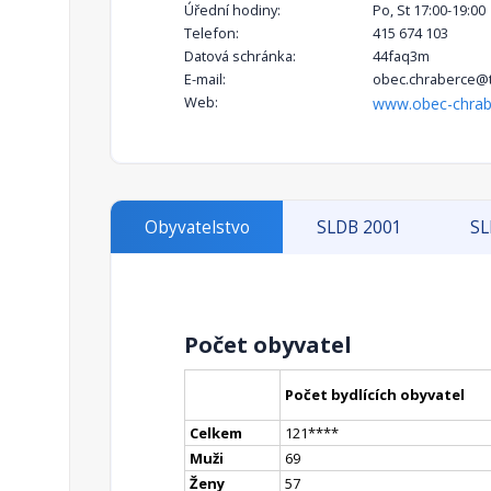
Úřední hodiny:
Po, St 17:00-19:00
Telefon:
415 674 103
Datová schránka:
44faq3m
E-mail:
obec.chraberce@ti
Web:
www.obec-chrab
Obyvatelstvo
SLDB 2001
SL
Počet obyvatel
Počet bydlících obyvatel
Celkem
121
**
**
Muži
69
Ženy
57