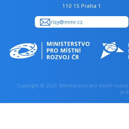
110 15 Praha 1
risy@mmr.cz
Copyright © 2021 Ministerstvo pro místní rozvoj
prá