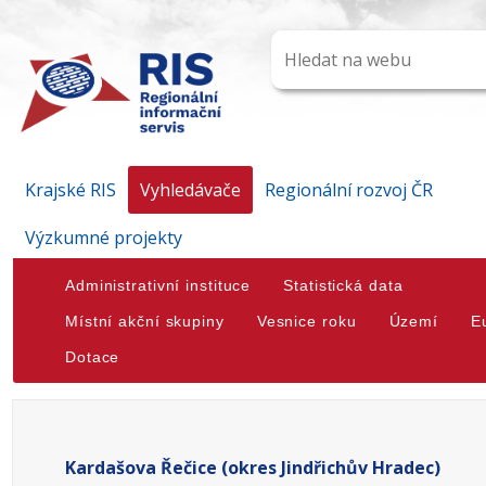
Krajské RIS
Vyhledávače
Regionální rozvoj ČR
Výzkumné projekty
Administrativní instituce
Statistická data
Místní akční skupiny
Vesnice roku
Území
E
Dotace
Kardašova Řečice (okres Jindřichův Hradec)