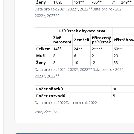
Ženy
1 095
151
*
*
706
*
*
71
249
*
*
Data pro rok 2021, 2022*, 2023**
Data pro rok 2021,
2022*, 2023**
Přírůstek obyvatelstva
Živě
Přirozený
Zemřelí
Přistěhova
narození
přírůstek
Celkem
14
*
*
24
*
*
2
**
**
60
*
*
Muži
8
6
2
29
Ženy
8
10
-2
33
Data pro rok 2021, 2023*, 2022**
Data pro rok 2021,
2023*, 2022**
Počet sňatků
10
Počet rozvodů
5
Data pro rok 2022
Data pro rok 2022
Zdroj dat:
ČSÚ