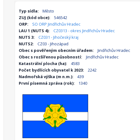
Typ sídla:
Město
ZUJ (kód obce):
546542
ORP:
SO ORP Jindřichův Hradec
LAU 1 (NUTS 4):
CZ0313 - okres Jindřichův Hradec
NUTS 3:
CZ031 - Jihočeský kraj
NUTS2:
CZ03 - Jihozápad
Obec s pověřeným obecním úřadem:
Jindřichův Hradec
Obec s rozšířenou působností:
Jindřichův Hradec
Katastrální plocha (ha):
4583
Počet bydlících obyvatel k 2023:
2242
Nadmořská výška (m n.m.):
439
První písemná zpráva (rok):
1340