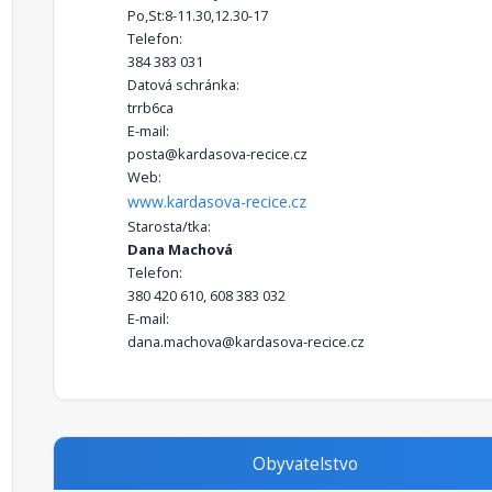
Po,St:8-11.30,12.30-17
Telefon:
384 383 031
Datová schránka:
trrb6ca
E-mail:
posta@kardasova-recice.cz
Web:
www.kardasova-recice.cz
Starosta/tka:
Dana Machová
Telefon:
380 420 610, 608 383 032
E-mail:
dana.machova@kardasova-recice.cz
Obyvatelstvo