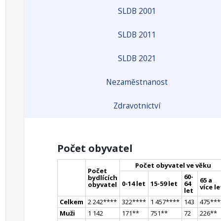
SLDB 2001
SLDB 2011
SLDB 2021
Nezaměstnanost
Zdravotnictví
Počet obyvatel
Počet obyvatel ve věku
Počet
60-
bydlících
65 a
0-14 let
15-59 let
64
obyvatel
více le
let
Celkem
2 242
**
**
322
**
**
1 457
**
**
143
475
**
*
Muži
1 142
171
*
*
751
*
*
72
226
*
*