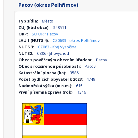
Pacov (okres Pelhřimov)
Typ sídla:
Město
ZUJ (kód obce):
548511
ORP:
SO ORP Pacov
LAU 1 (NUTS 4):
CZ0633 - okres Pelhřimov
NUTS 3:
CZ063 - Kraj Vysočina
NUTS2:
CZ06 - Jihovýchod
Obec s pověřeným obecním úřadem:
Pacov
Obec s rozšířenou působností:
Pacov
Katastrální plocha (ha):
3586
Počet bydlících obyvatel k 2023:
4749
Nadmořská výška (m n.m.):
615
První písemná zpráva (rok):
1316