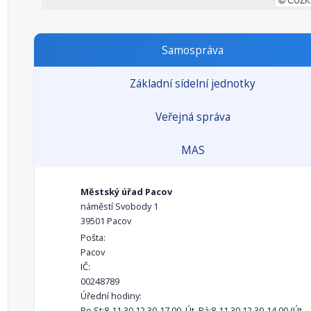
Samospráva
Základní sídelní jednotky
Veřejná správa
MAS
Městský úřad Pacov
náměstí Svobody 1
39501 Pacov
Pošta:
Pacov
IČ:
00248789
Úřední hodiny:
Po,St:8-11.30,12.30-17.00, Út, Pá:8-11.30,12.30-14.00 (Út-