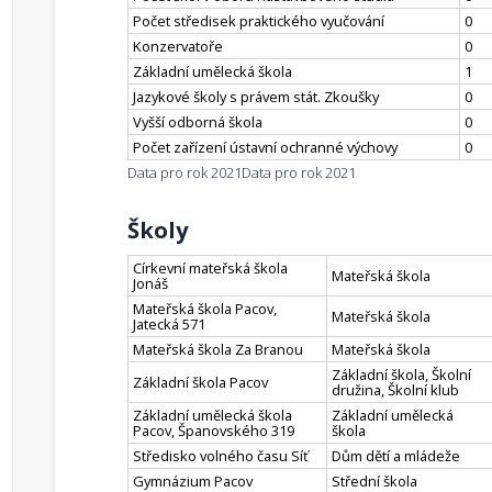
Počet středisek praktického vyučování
0
Konzervatoře
0
Základní umělecká škola
1
Jazykové školy s právem stát. Zkoušky
0
Vyšší odborná škola
0
Počet zařízení ústavní ochranné výchovy
0
Data pro rok 2021
Data pro rok 2021
Školy
Církevní mateřská škola
Mateřská škola
Jonáš
Mateřská škola Pacov,
Mateřská škola
Jatecká 571
Mateřská škola Za Branou
Mateřská škola
Základní škola, Školní
Základní škola Pacov
družina, Školní klub
Základní umělecká škola
Základní umělecká
Pacov, Španovského 319
škola
Středisko volného času Síť
Dům dětí a mládeže
Gymnázium Pacov
Střední škola