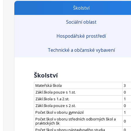
Školství
Sociální oblast
Hospodářské prostředí
Technické a občanské vybavení
Školství
Mateřská škola
3
Zákl.škola pouze s 1.st.
0
Zákl.škola s 1.a 2.st.
1
Zákl.škola pouze s 2.st.
0
Počet škol v oboru gymnázií
1
Počet škol v oboru středních odborných škol a
0
praktických šk
Počet škol v oboru nástavbového studia
0