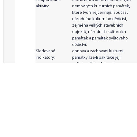
aktivity:
nemovitých kulturních památek,
které tvoří nejcennější součást
národního kulturního dědictví,
zejména velkých stavebních
objektů, národních kulturních
památek a památek světového
dědictví.
Sledované
obnova a zachování kulturní
indikátory:
památky, lze-li pak také její
zpřístupnění veřejnosti
celkový počet záznamů: 62
1
2
3
4
5
…