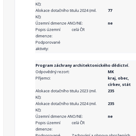
Kč):
Alokace dotačního titulu 2024 (mil.
77
Kč):
Územní dimenze ANO/NE:
ne
Popis územní
celá ČR
dimenze:
Podporované
aktivity:
Program záchrany architektonického dědictví.
Odpovědný rezort:
MK
Příjemci:
kraj, obec,
církev, stát
Alokace dotačního titulu 2023 (mil.
235
Kč):
Alokace dotačního titulu 2024 (mil.
235
Kč):
Územní dimenze ANO/NE:
ne
Popis územní
celá ČR
dimenze:
Podporované
Zachování a obnova ohrožených