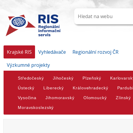
Krajské RIS
Vyhledávače
Regionální rozvoj ČR
Výzkumné projekty
Středočeský
Jihočeský
Plzeňský
Karlovarsk
Ústecký
Liberecký
Královehradecký
Pardub
Vysočina
Jihomoravský
Olomoucký
Zlínský
Moravskoslezský