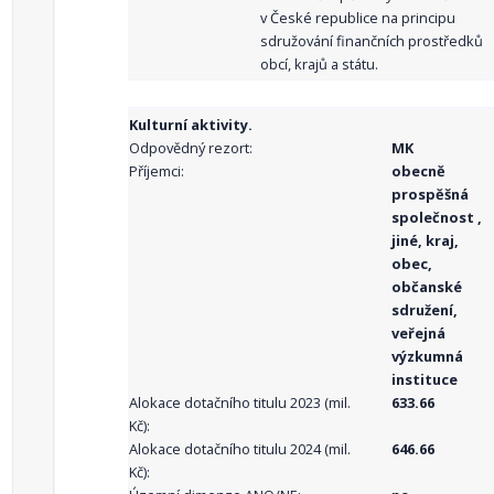
v České republice na principu
sdružování finančních prostředků
obcí, krajů a státu.
Kulturní aktivity.
Odpovědný rezort:
MK
Příjemci:
obecně
prospěšná
společnost ,
jiné, kraj,
obec,
občanské
sdružení,
veřejná
výzkumná
instituce
Alokace dotačního titulu 2023 (mil.
633.66
Kč):
Alokace dotačního titulu 2024 (mil.
646.66
Kč):