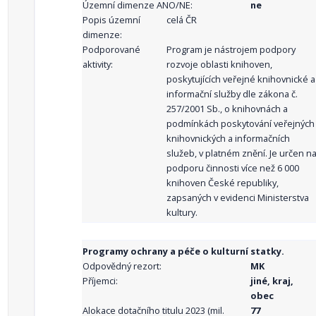
Územní dimenze ANO/NE:
ne
Popis územní
celá ČR
dimenze:
Podporované
Program je nástrojem podpory
aktivity:
rozvoje oblasti knihoven,
poskytujících veřejné knihovnické a
informační služby dle zákona č.
257/2001 Sb., o knihovnách a
podmínkách poskytování veřejných
knihovnických a informačních
služeb, v platném znění. Je určen n
podporu činnosti více než 6 000
knihoven České republiky,
zapsaných v evidenci Ministerstva
kultury.
Programy ochrany a péče o kulturní statky.
Odpovědný rezort:
MK
Příjemci:
jiné, kraj,
obec
Alokace dotačního titulu 2023 (mil.
77