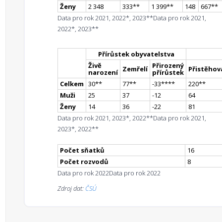
Ženy
2 348
333
*
*
1 399
*
*
148
667
*
*
Data pro rok 2021, 2022*, 2023**
Data pro rok 2021,
2022*, 2023**
Přírůstek obyvatelstva
Živě
Přirozený
Zemřelí
Přistěhova
narození
přírůstek
Celkem
30
*
*
77
*
*
-33
**
**
220
*
*
Muži
25
37
-12
64
Ženy
14
36
-22
81
Data pro rok 2021, 2023*, 2022**
Data pro rok 2021,
2023*, 2022**
Počet sňatků
16
Počet rozvodů
8
Data pro rok 2022
Data pro rok 2022
Zdroj dat:
ČSÚ