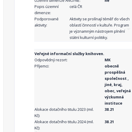
Územní dimenze ANO/NE:
ne
Popis územní
celá ČR
dimenze:
Podporované
Aktivity se prolínají téměř do všech
aktivity:
oblastí činností v kultuře. Program
je významným nástrojem plnění
státní kulturní politiky.
Veřejné informační služby knihoven.
Odpovědný rezort:
MK
Příjemci:
obecně
prospěšná
společnost ,
jiné, kraj,
obec, veřejná
výzkumná
instituce
Alokace dotačního titulu 2023 (mil.
38.21
Kč):
Alokace dotačního titulu 2024 (mil.
38.21
Kč):