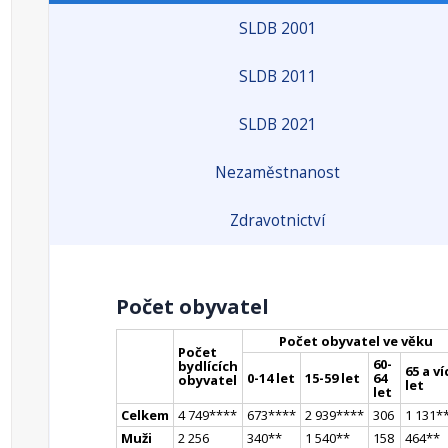
SLDB 2001
SLDB 2011
SLDB 2021
Nezaměstnanost
Zdravotnictví
Počet obyvatel
Počet obyvatel ve věku
Počet
60-
bydlících
65 a ví
0-14 let
15-59 let
64
obyvatel
let
let
Celkem
4 749
**
**
673
**
**
2 939
**
**
306
1 131
*
Muži
2 256
340
*
*
1 540
*
*
158
464
*
*