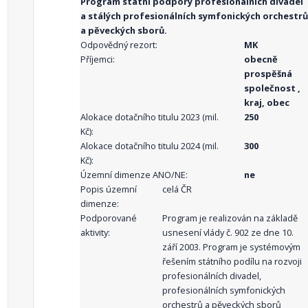
Program státní podpory profesionálních divadel
a stálých profesionálních symfonických orchestrů
a pěveckých sborů.
Odpovědný rezort:
MK
Příjemci:
obecně
prospěšná
společnost ,
kraj, obec
Alokace dotačního titulu 2023 (mil.
250
Kč):
Alokace dotačního titulu 2024 (mil.
300
Kč):
Územní dimenze ANO/NE:
ne
Popis územní
celá ČR
dimenze:
Podporované
Program je realizován na základě
aktivity:
usnesení vlády č. 902 ze dne 10.
září 2003. Program je systémovým
řešením státního podílu na rozvoji
profesionálních divadel,
profesionálních symfonických
orchestrů a pěveckých sborů