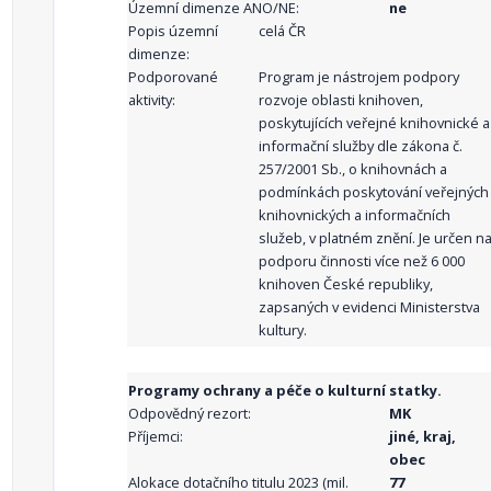
Územní dimenze ANO/NE:
ne
Popis územní
celá ČR
dimenze:
Podporované
Program je nástrojem podpory
aktivity:
rozvoje oblasti knihoven,
poskytujících veřejné knihovnické a
informační služby dle zákona č.
257/2001 Sb., o knihovnách a
podmínkách poskytování veřejných
knihovnických a informačních
služeb, v platném znění. Je určen n
podporu činnosti více než 6 000
knihoven České republiky,
zapsaných v evidenci Ministerstva
kultury.
Programy ochrany a péče o kulturní statky.
Odpovědný rezort:
MK
Příjemci:
jiné, kraj,
obec
Alokace dotačního titulu 2023 (mil.
77