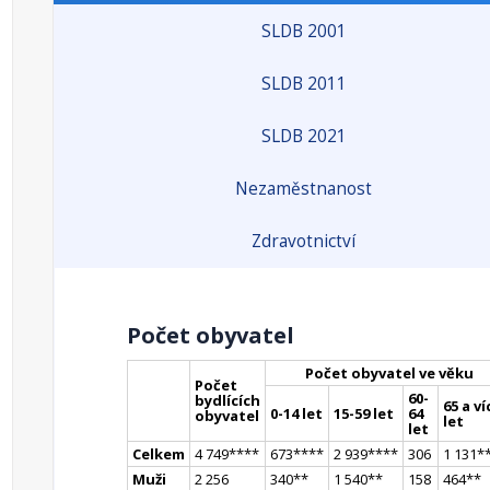
SLDB 2001
SLDB 2011
SLDB 2021
Nezaměstnanost
Zdravotnictví
Počet obyvatel
Počet obyvatel ve věku
Počet
60-
bydlících
65 a ví
0-14 let
15-59 let
64
obyvatel
let
let
Celkem
4 749
**
**
673
**
**
2 939
**
**
306
1 131
*
Muži
2 256
340
*
*
1 540
*
*
158
464
*
*