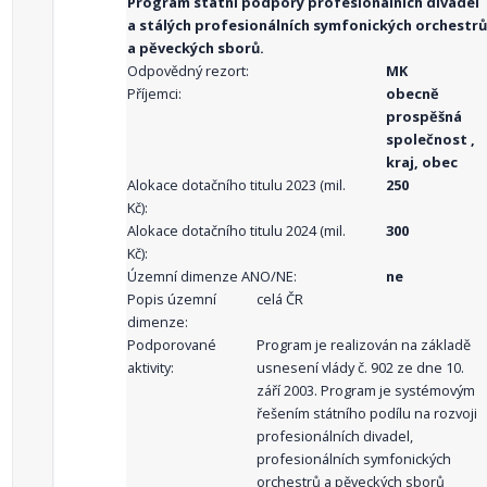
Program státní podpory profesionálních divadel
a stálých profesionálních symfonických orchestrů
a pěveckých sborů.
Odpovědný rezort:
MK
Příjemci:
obecně
prospěšná
společnost ,
kraj, obec
Alokace dotačního titulu 2023 (mil.
250
Kč):
Alokace dotačního titulu 2024 (mil.
300
Kč):
Územní dimenze ANO/NE:
ne
Popis územní
celá ČR
dimenze:
Podporované
Program je realizován na základě
aktivity:
usnesení vlády č. 902 ze dne 10.
září 2003. Program je systémovým
řešením státního podílu na rozvoji
profesionálních divadel,
profesionálních symfonických
orchestrů a pěveckých sborů