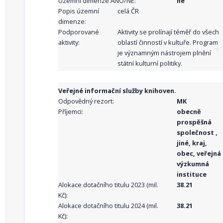
Územní dimenze ANO/NE:
ne
Popis územní
celá ČR
dimenze:
Podporované
Aktivity se prolínají téměř do všech
aktivity:
oblastí činností v kultuře. Program
je významným nástrojem plnění
státní kulturní politiky.
Veřejné informační služby knihoven.
Odpovědný rezort:
MK
Příjemci:
obecně
prospěšná
společnost ,
jiné, kraj,
obec, veřejná
výzkumná
instituce
Alokace dotačního titulu 2023 (mil.
38.21
Kč):
Alokace dotačního titulu 2024 (mil.
38.21
Kč):