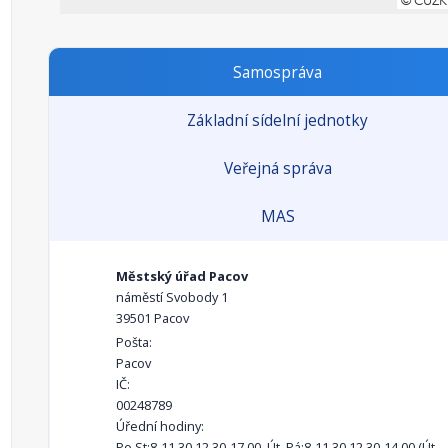
Samospráva
Základní sídelní jednotky
Veřejná správa
MAS
Městský úřad Pacov
náměstí Svobody 1
39501 Pacov
Pošta:
Pacov
IČ:
00248789
Úřední hodiny:
Po,St:8-11.30,12.30-17.00, Út, Pá:8-11.30,12.30-14.00 (Út-