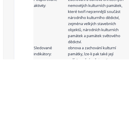
aktivity:
nemovitých kulturních památek,
které tvoří nejcennější součást
národního kulturního dědictví,
zejména velkých stavebních
objektů, národních kulturních
památek a památek světového
dědictví.
Sledované
obnova a zachování kulturní
indikátory:
památky, lze-li pak také její
zpřístupnění veřejnosti
celkový počet záznamů: 62
1
2
3
4
5
…