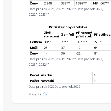
Ženy
2 348
333
*
*
1 399
*
*
148
667
*
*
Data pro rok 2021, 2022*, 2023**
Data pro rok 2021,
2022*, 2023**
Přírůstek obyvatelstva
Živě
Přirozený
Zemřelí
Přistěhova
narození
přírůstek
Celkem
30
*
*
77
*
*
-33
**
**
220
*
*
Muži
25
37
-12
64
Ženy
14
36
-22
81
Data pro rok 2021, 2023*, 2022**
Data pro rok 2021,
2023*, 2022**
Počet sňatků
16
Počet rozvodů
8
Data pro rok 2022
Data pro rok 2022
Zdroj dat:
ČSÚ