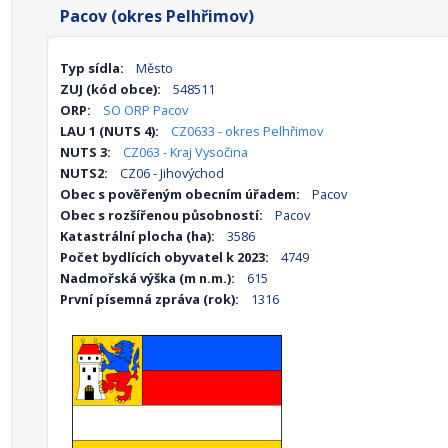
Pacov (okres Pelhřimov)
Typ sídla:
Město
ZUJ (kód obce):
548511
ORP:
SO ORP Pacov
LAU 1 (NUTS 4):
CZ0633 - okres Pelhřimov
NUTS 3:
CZ063 - Kraj Vysočina
NUTS2:
CZ06 - Jihovýchod
Obec s pověřeným obecním úřadem:
Pacov
Obec s rozšířenou působností:
Pacov
Katastrální plocha (ha):
3586
Počet bydlících obyvatel k 2023:
4749
Nadmořská výška (m n.m.):
615
První písemná zpráva (rok):
1316