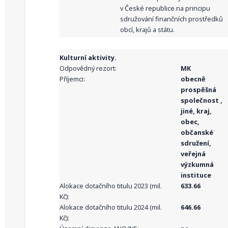
v České republice na principu
sdružování finančních prostředků
obcí, krajů a státu.
Kulturní aktivity.
Odpovědný rezort:
MK
Příjemci:
obecně
prospěšná
společnost ,
jiné, kraj,
obec,
občanské
sdružení,
veřejná
výzkumná
instituce
Alokace dotačního titulu 2023 (mil.
633.66
Kč):
Alokace dotačního titulu 2024 (mil.
646.66
Kč):