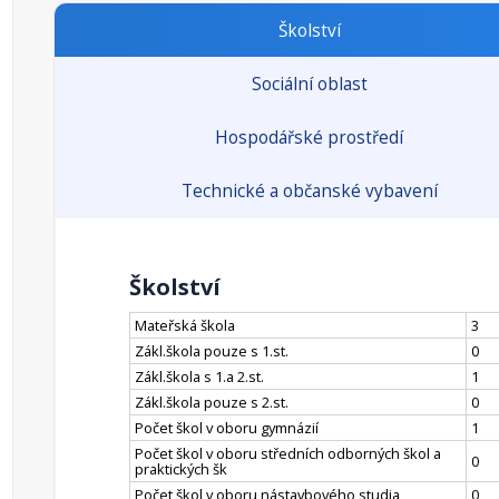
Školství
Sociální oblast
Hospodářské prostředí
Technické a občanské vybavení
Školství
Mateřská škola
3
Zákl.škola pouze s 1.st.
0
Zákl.škola s 1.a 2.st.
1
Zákl.škola pouze s 2.st.
0
Počet škol v oboru gymnázií
1
Počet škol v oboru středních odborných škol a
0
praktických šk
Počet škol v oboru nástavbového studia
0