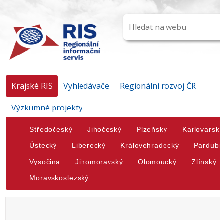
Krajské RIS
Vyhledávače
Regionální rozvoj ČR
Výzkumné projekty
Středočeský
Jihočeský
Plzeňský
Karlovarsk
Ústecký
Liberecký
Královehradecký
Pardub
Vysočina
Jihomoravský
Olomoucký
Zlínský
Moravskoslezský