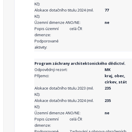
Kč):
Alokace dotačního titulu 2024 (mil.
77
Kč):
Územní dimenze ANO/NE:
ne
Popis územní
celá ČR
dimenze:
Podporované
aktivity:
Program záchrany architektonického dědictví.
Odpovědný rezort:
MK
Příjemci:
kraj, obec,
církev, stát
Alokace dotačního titulu 2023 (mil.
235
Kč):
Alokace dotačního titulu 2024 (mil.
235
Kč):
Územní dimenze ANO/NE:
ne
Popis územní
celá ČR
dimenze:
Podporované
Zachování a obnova ohrožených