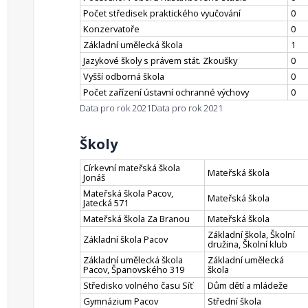
Počet středisek praktického vyučování
0
Konzervatoře
0
Základní umělecká škola
1
Jazykové školy s právem stát. Zkoušky
0
Vyšší odborná škola
0
Počet zařízení ústavní ochranné výchovy
0
Data pro rok 2021
Data pro rok 2021
Školy
Církevní mateřská škola
Mateřská škola
Jonáš
Mateřská škola Pacov,
Mateřská škola
Jatecká 571
Mateřská škola Za Branou
Mateřská škola
Základní škola, Školní
Základní škola Pacov
družina, Školní klub
Základní umělecká škola
Základní umělecká
Pacov, Španovského 319
škola
Středisko volného času Síť
Dům dětí a mládeže
Gymnázium Pacov
Střední škola