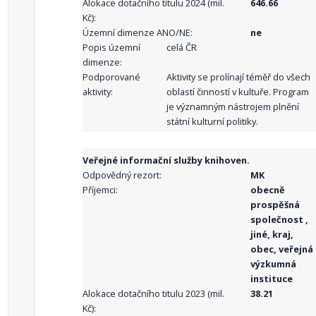
Alokace dotačního titulu 2024 (mil.
646.66
Kč):
Územní dimenze ANO/NE:
ne
Popis územní
celá ČR
dimenze:
Podporované
Aktivity se prolínají téměř do všech
aktivity:
oblastí činností v kultuře. Program
je významným nástrojem plnění
státní kulturní politiky.
Veřejné informační služby knihoven.
Odpovědný rezort:
MK
Příjemci:
obecně
prospěšná
společnost ,
jiné, kraj,
obec, veřejná
výzkumná
instituce
Alokace dotačního titulu 2023 (mil.
38.21
Kč):