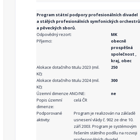
Program státní podpory profesionálních divadel
a stálých profesionálních symfonických orchestrů
a pěveckých sborů.
Odpovědný rezort:
MK
Příjemci:
obecně
prospěšná
společnost ,
kraj, obec
Alokace dotačního titulu 2023 (mil.
250
Kč):
Alokace dotačního titulu 2024 (mil.
300
Kč):
Územní dimenze ANO/NE:
ne
Popis územní
celá ČR
dimenze:
Podporované
Program je realizován na základě
aktivity:
usnesení vlády č. 902 ze dne 10.
září 2003. Program je systémovým
řešením státního podílu na rozvoji
profesionálních divadel,