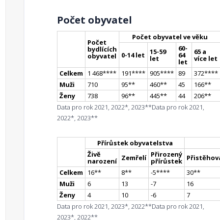
Počet obyvatel
Počet obyvatel ve věku
Počet
60-
bydlících
15-59
65 a
0-14 let
64
obyvatel
let
více let
let
Celkem
1 468
**
**
191
**
**
905
**
**
89
372
**
**
Muži
710
95
*
*
460
*
*
45
166
*
*
Ženy
738
96
*
*
445
*
*
44
206
*
*
Data pro rok 2021, 2022*, 2023**
Data pro rok 2021,
2022*, 2023**
Přírůstek obyvatelstva
Živě
Přirozený
Zemřelí
Přistěhova
narození
přírůstek
Celkem
16
*
*
8
*
*
-5
**
**
30
*
*
Muži
6
13
-7
16
Ženy
4
10
-6
7
Data pro rok 2021, 2023*, 2022**
Data pro rok 2021,
2023*, 2022**