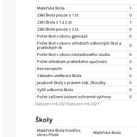
Mateřská škola
1
Zákl.škola pouze s 1.st.
0
Zákl.škola s 1.a 2.st.
1
Zákl.škola pouze s 2.st.
0
Počet škol v oboru gymnázií
0
Počet škol v oboru středních odborných škol a
0
praktických šk
Počet škol v oboru nástavbového studia
0
Počet středisek praktického vyučování
0
Konzervatoře
0
Základní umělecká škola
0
Jazykové školy s právem stát. Zkoušky
0
Vyšší odborná škola
0
Počet zařízení ústavní ochranné výchovy
0
Data pro rok 2021
Data pro rok 2021
Školy
Mateřská škola Kovářov,
Mateřská škola
okres Písek