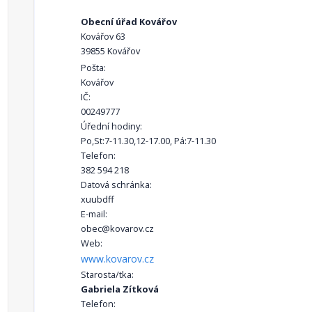
Obecní úřad Kovářov
Kovářov 63
39855 Kovářov
Pošta:
Kovářov
IČ:
00249777
Úřední hodiny:
Po,St:7-11.30,12-17.00, Pá:7-11.30
Telefon:
382 594 218
Datová schránka:
xuubdff
E-mail:
obec@kovarov.cz
Web:
www.kovarov.cz
Starosta/tka:
Gabriela Zítková
Telefon: