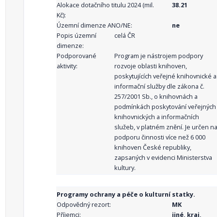
Alokace dotačního titulu 2024 (mil.
38.21
Kč):
Územní dimenze ANO/NE:
ne
Popis územní
celá ČR
dimenze:
Podporované
Program je nástrojem podpory
aktivity:
rozvoje oblasti knihoven,
poskytujících veřejné knihovnické a
informační služby dle zákona č.
257/2001 Sb., o knihovnách a
podmínkách poskytování veřejných
knihovnických a informačních
služeb, v platném znění. Je určen n
podporu činnosti více než 6 000
knihoven České republiky,
zapsaných v evidenci Ministerstva
kultury.
Programy ochrany a péče o kulturní statky.
Odpovědný rezort:
MK
Příjemci:
jiné, kraj,