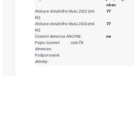
obec
Alokace dotačního titulu 2023 (mil.
77
Kč):
Alokace dotačního titulu 2024 (mil.
77
Kč):
Územní dimenze ANO/NE:
ne
Popis územní
celá ČR
dimenze:
Podporované
aktivity:
celkový počet záznamů: 68
1
2
3
4
5
…