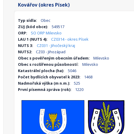
Kovářov (okres Písek)
Typ sídla:
Obec
ZUJ (kód obce):
549517
ORP:
SO ORP Milevsko
LAU 1 (NUTS 4):
CZ0314 - okres Písek
NUTS 3:
CZ031 - Jihočeský kraj
NUTS2:
CZ03 - Jihozápad
Obec s pověřeným obecním úřadem:
Milevsko
Obec s rozšířenou působností:
Milevsko
Katastrální plocha (ha):
5046
Počet bydlících obyvatel k 2023:
1468
Nadmořská výška (m n.m.):
525
První písemná zpráva (rok):
1220