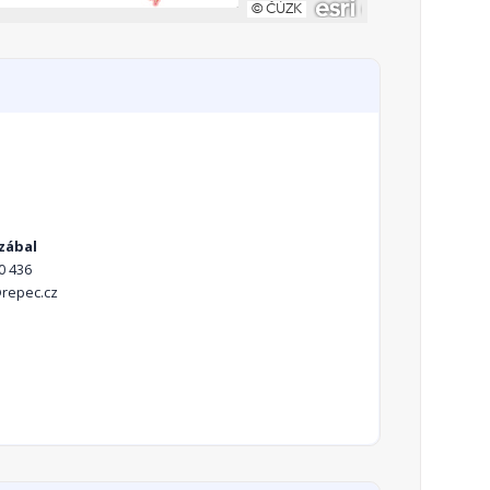
ozábal
0 436
repec.cz