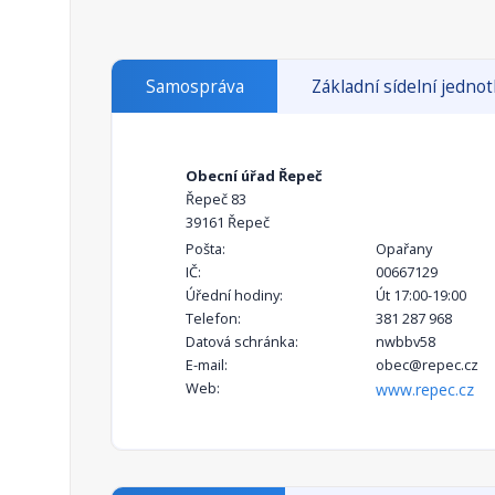
Samospráva
Základní sídelní jedno
Obecní úřad Řepeč
Řepeč 83
39161 Řepeč
Pošta:
Opařany
IČ:
00667129
Úřední hodiny:
Út 17:00-19:00
Telefon:
381 287 968
Datová schránka:
nwbbv58
E-mail:
obec@repec.cz
Web:
www.repec.cz