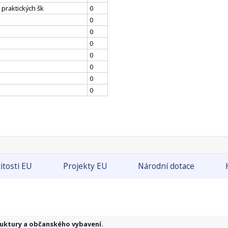
 praktických šk
0
0
0
0
0
0
0
0
itosti EU
Projekty EU
Národní dotace
ruktury a občanského vybavení.