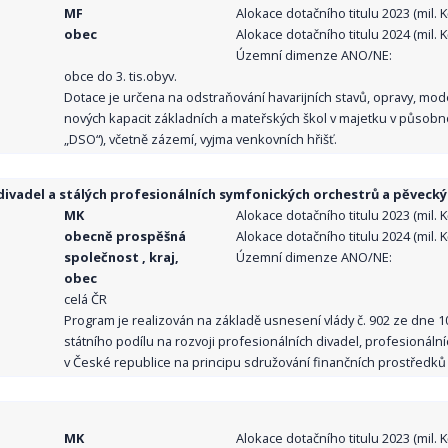
MF
Alokace dotačního titulu 2023 (mil. Kč
obec
Alokace dotačního titulu 2024 (mil. Kč
Územní dimenze ANO/NE:
obce do 3. tis.obyv.
Dotace je určena na odstraňování havarijních stavů, opravy, mo
nových kapacit základních a mateřských škol v majetku v působno
„DSO“), včetně zázemí, vyjma venkovních hřišť.
ivadel a stálých profesionálních symfonických orchestrů a pěvecký
MK
Alokace dotačního titulu 2023 (mil. Kč
obecně prospěšná
Alokace dotačního titulu 2024 (mil. Kč
společnost , kraj,
Územní dimenze ANO/NE:
obec
celá ČR
Program je realizován na základě usnesení vlády č. 902 ze dne 
státního podílu na rozvoji profesionálních divadel, profesionál
v České republice na principu sdružování finančních prostředků o
MK
Alokace dotačního titulu 2023 (mil. Kč