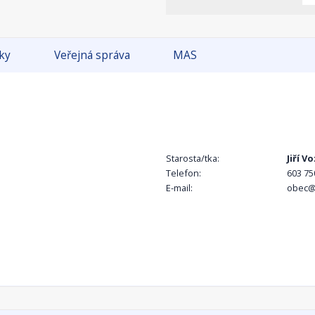
tky
Veřejná správa
MAS
Starosta/tka:
Jiří V
Telefon:
603 75
E-mail:
obec@