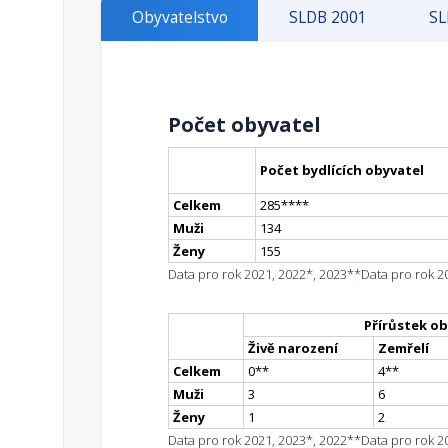
Obyvatelstvo
SLDB 2001
SL
Počet obyvatel
Počet bydlících obyvatel
Celkem
285
**
**
Muži
134
Ženy
155
Data pro rok 2021, 2022*, 2023**
Data pro rok 2
Přírůstek ob
Živě narození
Zemřelí
Celkem
0
*
*
4
*
*
Muži
3
6
Ženy
1
2
Data pro rok 2021, 2023*, 2022**
Data pro rok 2