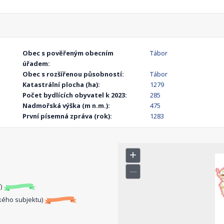
Obec s pověřeným obecním
Tábor
úřadem:
Obec s rozšířenou působností:
Tábor
Katastrální plocha (ha):
1279
Počet bydlících obyvatel k 2023:
285
Nadmořská výška (m n.m.):
475
První písemná zpráva (rok):
1283
í)
kého subjektu)