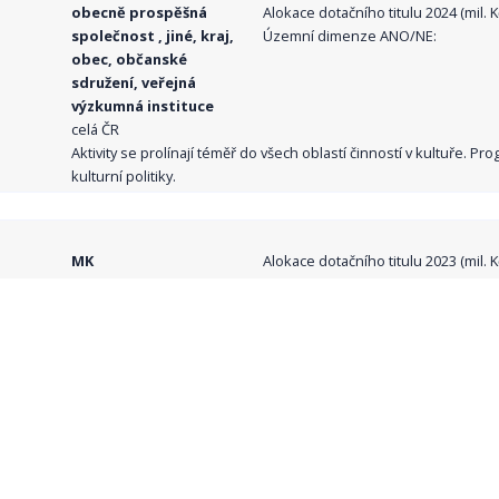
obecně prospěšná
Alokace dotačního titulu 2024 (mil. Kč
společnost , jiné, kraj,
Územní dimenze ANO/NE:
obec, občanské
sdružení, veřejná
výzkumná instituce
celá ČR
Aktivity se prolínají téměř do všech oblastí činností v kultuře. 
kulturní politiky.
MK
Alokace dotačního titulu 2023 (mil. Kč
obecně prospěšná
Alokace dotačního titulu 2024 (mil. Kč
společnost , jiné, kraj,
Územní dimenze ANO/NE:
obec, veřejná
výzkumná instituce
celá ČR
Program je nástrojem podpory rozvoje oblasti knihoven, poskytu
dle zákona č. 257/2001 Sb., o knihovnách a podmínkách poskyto
služeb, v platném znění. Je určen na podporu činnosti více než 
v evidenci Ministerstva kultury.