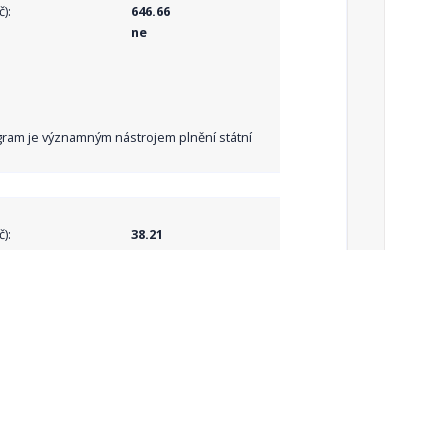
):
646.66
ne
Program je významným nástrojem plnění státní
):
38.21
):
38.21
ne
jících veřejné knihovnické a informační služby
vání veřejných knihovnických a informačních
6 000 knihoven České republiky, zapsaných