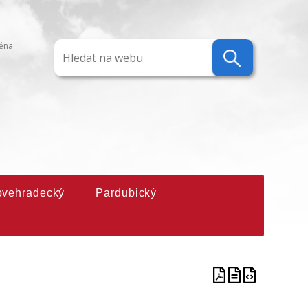
ména
ovehradecký
Pardubický