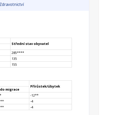
Zdravotnictví
Střední stav obyvatel
285
**
**
135
155
Přírůstek/úbytek
ldo migrace
*
-12
*
*
*
**
-4
*
**
-4