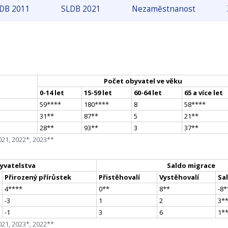
DB 2011
SLDB 2021
Nezaměstnanost
Počet obyvatel ve věku
0-14 let
15-59 let
60-64 let
65 a více let
59
**
**
180
**
**
8
58
**
**
31
*
*
87
*
*
5
21
*
*
28
*
*
93
*
*
3
37
*
*
021, 2022*, 2023**
yvatelstva
Saldo migrace
Přirozený přírůstek
Přistěhovalí
Vystěhovalí
Sa
4
**
**
0
*
*
8
*
*
-8
*
-3
1
2
3
*
-1
3
6
1
*
021, 2023*, 2022**