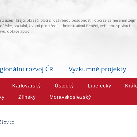
 z území krajů, okresů, obcí s rozšířenou působností i obcí se zaměřením zej
ářské, sociální, životní prostředí, administrativní členění, veřejnou správu i
vu, dotace apod.
gionální rozvoj ČR
Výzkumné projekty
Karlovarský
Ústecký
Liberecký
Král
ký
Zlínský
Moravskoslezský
ášovice