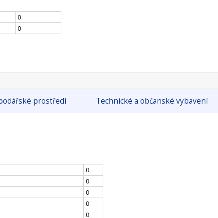
0
0
odářské prostředí
Technické a občanské vybavení
0
0
0
0
0