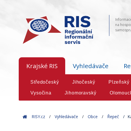
Informace
na hospod
samosprá
Krajské RIS
Vyhledávače
Re
Středočeský
Jihočeský
Plzeňský
Vysočina
Jihomoravský
Olomouc
Home
RISY.cz
Vyhledávače
Obce
Řepeč
K