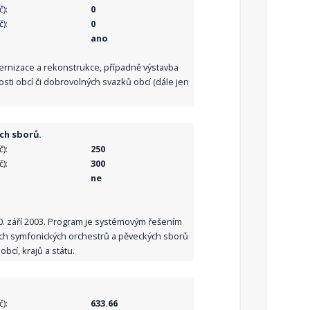
):
0
):
0
ano
dernizace a rekonstrukce, případně výstavba
sti obcí či dobrovolných svazků obcí (dále jen
ch sborů.
):
250
):
300
ne
10. září 2003. Program je systémovým řešením
ních symfonických orchestrů a pěveckých sborů
bcí, krajů a státu.
):
633.66