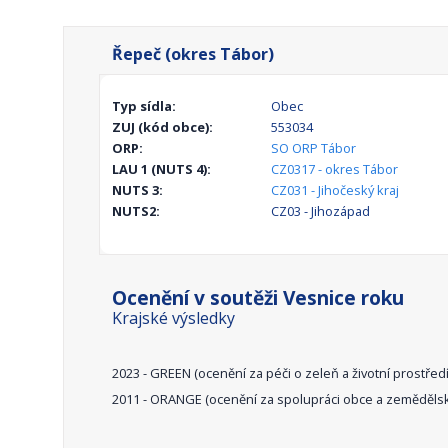
Řepeč (okres Tábor)
Typ sídla:
Obec
ZUJ (kód obce):
553034
ORP:
SO ORP Tábor
LAU 1 (NUTS 4):
CZ0317 - okres Tábor
NUTS 3:
CZ031 - Jihočeský kraj
NUTS2:
CZ03 - Jihozápad
Ocenění v soutěži Vesnice roku
Krajské výsledky
2023 - GREEN (ocenění za péči o zeleň a životní prostřed
2011 - ORANGE (ocenění za spolupráci obce a zeměděls