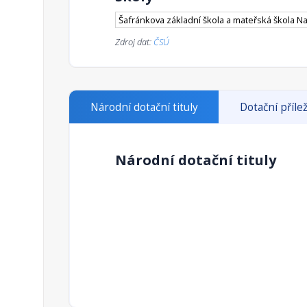
Šafránkova základní škola a mateřská škola N
Zdroj dat:
ČSÚ
Národní dotační tituly
Dotační přílež
Národní dotační tituly
Podpora rozvoje a obnovy obecní infrast
Odpovědný rezort:
Příjemci:
Popis územní dimenze:
Podporované aktivity: