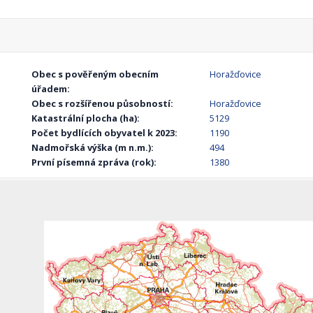
Obec s pověřeným obecním
Horažďovice
úřadem:
Obec s rozšířenou působností:
Horažďovice
Katastrální plocha (ha):
5129
Počet bydlících obyvatel k 2023:
1190
Nadmořská výška (m n.m.):
494
První písemná zpráva (rok):
1380