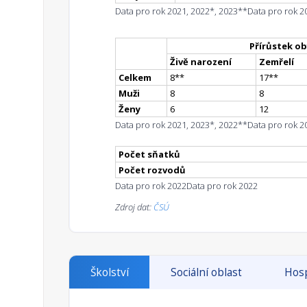
Data pro rok 2021, 2022*, 2023**
Data pro rok 2
Přírůstek ob
Živě narození
Zemřelí
Celkem
8
*
*
17
*
*
Muži
8
8
Ženy
6
12
Data pro rok 2021, 2023*, 2022**
Data pro rok 2
Počet sňatků
Počet rozvodů
Data pro rok 2022
Data pro rok 2022
Zdroj dat:
ČSÚ
Školství
Sociální oblast
Hosp