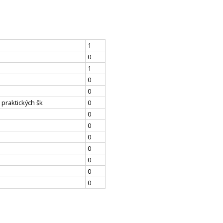
1
0
1
0
0
 praktických šk
0
0
0
0
0
0
0
0