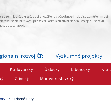
 z území krajů, okresů, obcí s rozšířenou působností i obcí se zaměřením zej
ářské, sociální, životní prostředí, administrativní členění, veřejnou správu i
vu, dotace apod.
gionální rozvoj ČR
Výzkumné projekty
Karlovarský
Ústecký
Liberecký
Král
ký
Zlínský
Moravskoslezský
ory
Stříbrné Hory