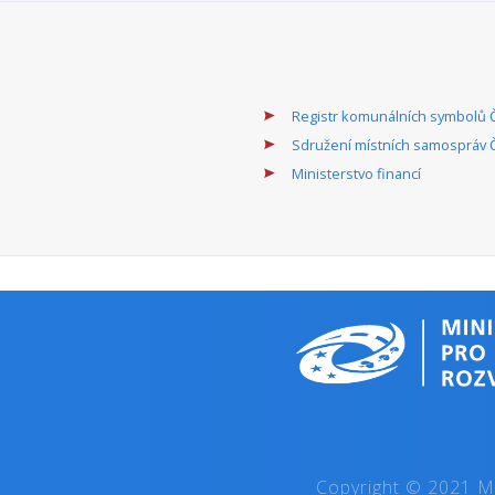
ivadel a stálých profesionálních symfonických orchestrů a pěvecký
MK
Alokace dotačního titulu 2023 (mil. Kč
obecně prospěšná
Alokace dotačního titulu 2024 (mil. Kč
společnost , kraj,
Územní dimenze ANO/NE:
obec
celá ČR
Program je realizován na základě usnesení vlády č. 902 ze dne 
státního podílu na rozvoji profesionálních divadel, profesionál
v České republice na principu sdružování finančních prostředků o
MK
Alokace dotačního titulu 2023 (mil. Kč
obecně prospěšná
Alokace dotačního titulu 2024 (mil. Kč
společnost , jiné, kraj,
Územní dimenze ANO/NE:
obec, občanské
sdružení, veřejná
výzkumná instituce
celá ČR
Aktivity se prolínají téměř do všech oblastí činností v kultuře. 
kulturní politiky.