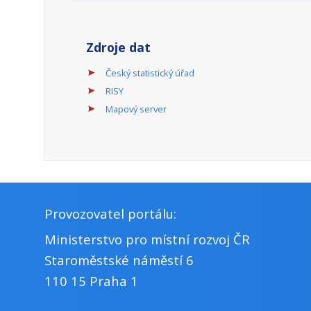
Program státní podpory profesionálních d
Odpovědný rezort:
Příjemci:
Popis územní dimenze:
Podporované aktivity:
Kulturní aktivity.
Odpovědný rezort:
Příjemci:
Popis územní dimenze:
Podporované aktivity: