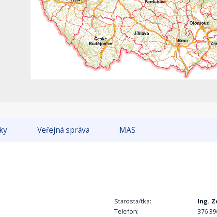
tky
Veřejná správa
MAS
Starosta/tka:
Ing. 
Telefon:
376 39