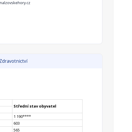
alzovskehory.cz
Zdravotnictví
Střední stav obyvatel
1 190
**
**
603
565