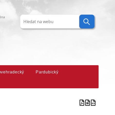
ména
ovehradecký
Pardubický