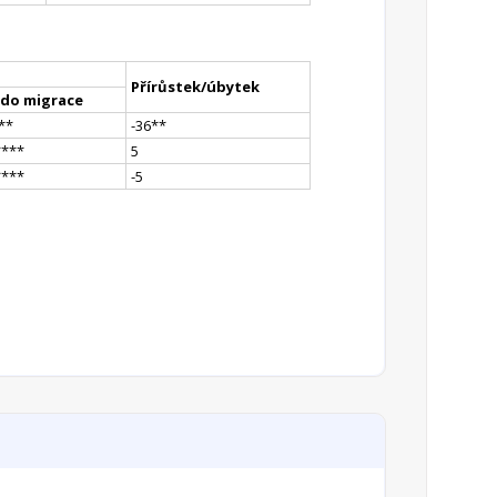
Přírůstek/úbytek
ldo migrace
*
*
-36
*
*
**
**
5
**
**
-5