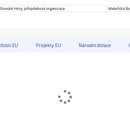
alžovské Hory, příspěvková organizace
Mateřská ško
itosti EU
Projekty EU
Národní dotace
ruktury a občanského vybavení.
MF
Alokace dotačního titulu 2023 (mil. Kč
obec
Alokace dotačního titulu 2024 (mil. Kč
Územní dimenze ANO/NE:
obce do 3. tis.obyv.
Dotace je určena na odstraňování havarijních stavů, opravy, mo
nových kapacit základních a mateřských škol v majetku v působno
„DSO“), včetně zázemí, vyjma venkovních hřišť.