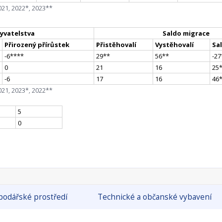
021, 2022*, 2023**
yvatelstva
Saldo migrace
Přirozený přírůstek
Přistěhovalí
Vystěhovalí
Sa
-6
**
**
29
*
*
56
*
*
-27
0
21
16
25
-6
17
16
46
021, 2023*, 2022**
5
0
odářské prostředí
Technické a občanské vybavení