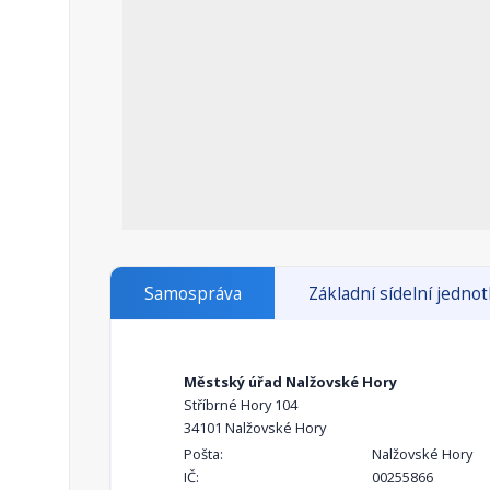
Samospráva
Základní sídelní jedno
Městský úřad Nalžovské Hory
Stříbrné Hory 104
34101 Nalžovské Hory
Pošta:
Nalžovské Hory
IČ:
00255866