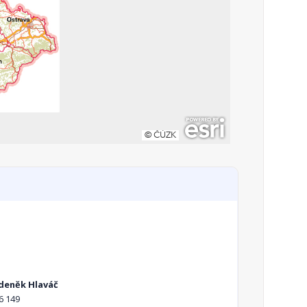
Zdeněk Hlaváč
6 149