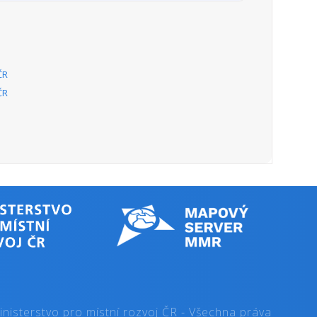
ch sborů.
):
250
):
300
ne
10. září 2003. Program je systémovým řešením
ních symfonických orchestrů a pěveckých sborů
bcí, krajů a státu.
):
633.66
):
646.66
ne
Program je významným nástrojem plnění státní