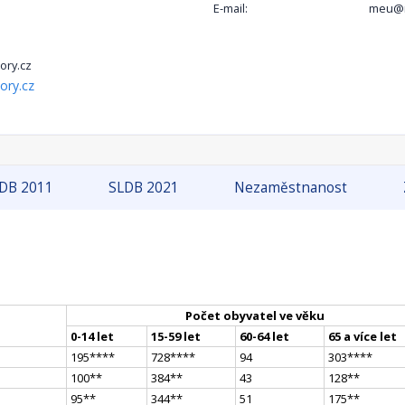
E-mail:
meu@n
ry.cz
ory.cz
DB 2011
SLDB 2021
Nezaměstnanost
Počet obyvatel ve věku
0-14 let
15-59 let
60-64 let
65 a více let
195
**
**
728
**
**
94
303
**
**
100
*
*
384
*
*
43
128
*
*
95
*
*
344
*
*
51
175
*
*