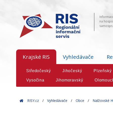
Informace
na hospod
samosprá
Krajské RIS
Vyhledávače
Re
Středočeský
Jihočeský
Plzeňský
Vysočina
Jihomoravský
Olomouc
Home
RISY.cz
Vyhledávače
Obce
Nalžovské H