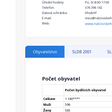
Úřední hodiny:
Po, St 8:00-17:00
Telefon:
376 396 142
Datová schránka:
hhubrtf
E-mail:
meu@nalzovskeho
Web:
www.nalzovskeh
Obyvatelstvo
SLDB 2001
SL
Počet obyvatel
Počet bydlících obyvatel
Celkem
1 190
**
**
Muži
596
Ženy
565