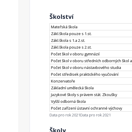
Školství
Mateřská škola
Zákl.škola pouze s 1.st.
Zákl.škola s 1.a 2.st.
Zákl.škola pouze s 2.st.
Počet škol v oboru gymnázií
Počet škol v oboru středních odborných škol a
Počet škol v oboru nástavbového studia
Počet středisek praktického vyučování
Konzervatoře
Základní umělecká škola
Jazykové školy s právem stát. Zkoušky
Vyšší odborná škola
Počet zařízení ústavní ochranné výchovy
Data pro rok 2021
Data pro rok 2021
Školy