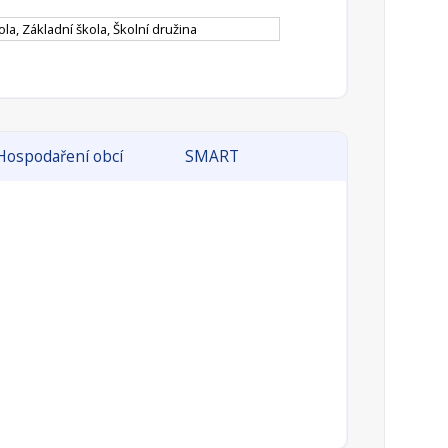
la, Základní škola, Školní družina
Hospodaření obcí
SMART
):
0
):
0
ano
dernizace a rekonstrukce, případně výstavba
sti obcí či dobrovolných svazků obcí (dále jen