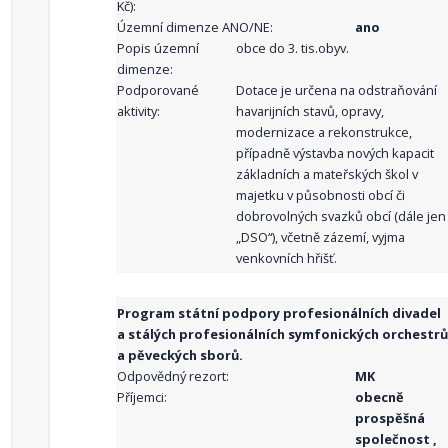
Kč):
Územní dimenze ANO/NE:
ano
Popis územní
obce do 3. tis.obyv.
dimenze:
Podporované
Dotace je určena na odstraňování
aktivity:
havarijních stavů, opravy,
modernizace a rekonstrukce,
případně výstavba nových kapacit
základních a mateřských škol v
majetku v působnosti obcí či
dobrovolných svazků obcí (dále jen
„DSO“), včetně zázemí, vyjma
venkovních hřišť.
Program státní podpory profesionálních divadel
a stálých profesionálních symfonických orchestrů
a pěveckých sborů.
Odpovědný rezort:
MK
Příjemci:
obecně
prospěšná
společnost ,