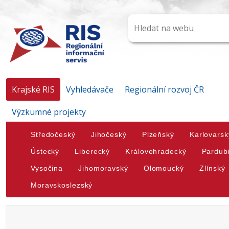
Krajské RIS
Vyhledávače
Regionální rozvoj ČR
Výzkumné projekty
Středočeský
Jihočeský
Plzeňský
Karlovarsk
Ústecký
Liberecký
Královehradecký
Pardub
Vysočina
Jihomoravský
Olomoucký
Zlínský
Moravskoslezský