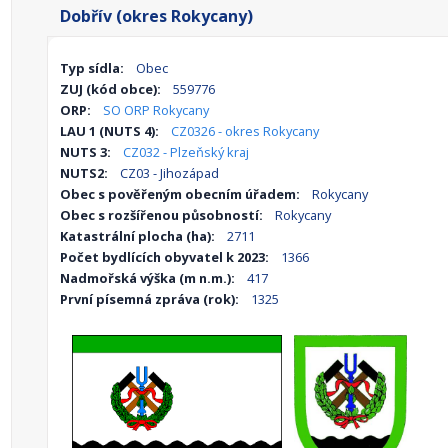
Dobřív (okres Rokycany)
Typ sídla:
Obec
ZUJ (kód obce):
559776
ORP:
SO ORP Rokycany
LAU 1 (NUTS 4):
CZ0326 - okres Rokycany
NUTS 3:
CZ032 - Plzeňský kraj
NUTS2:
CZ03 - Jihozápad
Obec s pověřeným obecním úřadem:
Rokycany
Obec s rozšířenou působností:
Rokycany
Katastrální plocha (ha):
2711
Počet bydlících obyvatel k 2023:
1366
Nadmořská výška (m n.m.):
417
První písemná zpráva (rok):
1325