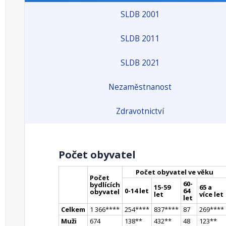
SLDB 2001
SLDB 2011
SLDB 2021
Nezaměstnanost
Zdravotnictví
Počet obyvatel
Počet obyvatel ve věku
Počet
60-
bydlících
15-59
65 a
0-14 let
64
obyvatel
let
více let
let
Celkem
1 366
**
**
254
**
**
837
**
**
87
269
**
**
Muži
674
138
*
*
432
*
*
48
123
*
*