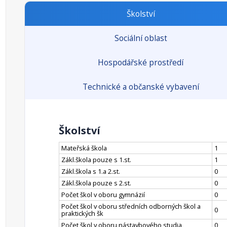
Školství
Sociální oblast
Hospodářské prostředí
Technické a občanské vybavení
Školství
Mateřská škola
1
Zákl.škola pouze s 1.st.
1
Zákl.škola s 1.a 2.st.
0
Zákl.škola pouze s 2.st.
0
Počet škol v oboru gymnázií
0
Počet škol v oboru středních odborných škol a
0
praktických šk
Počet škol v oboru nástavbového studia
0