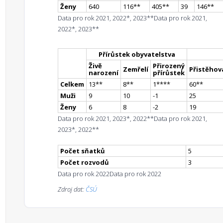
Ženy
640
116
*
*
405
*
*
39
146
*
*
Data pro rok 2021, 2022*, 2023**
Data pro rok 2021,
2022*, 2023**
Přírůstek obyvatelstva
Živě
Přirozený
Zemřelí
Přistěhova
narození
přírůstek
Celkem
13
*
*
8
*
*
1
**
**
60
*
*
Muži
9
10
-1
25
Ženy
6
8
-2
19
Data pro rok 2021, 2023*, 2022**
Data pro rok 2021,
2023*, 2022**
Počet sňatků
5
Počet rozvodů
3
Data pro rok 2022
Data pro rok 2022
Zdroj dat:
ČSÚ