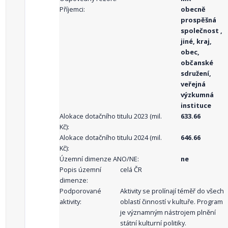
Příjemci:
obecně
prospěšná
společnost ,
jiné, kraj,
obec,
občanské
sdružení,
veřejná
výzkumná
instituce
Alokace dotačního titulu 2023 (mil.
633.66
Kč):
Alokace dotačního titulu 2024 (mil.
646.66
Kč):
Územní dimenze ANO/NE:
ne
Popis územní
celá ČR
dimenze:
Podporované
Aktivity se prolínají téměř do všech
aktivity:
oblastí činností v kultuře. Program
je významným nástrojem plnění
státní kulturní politiky.