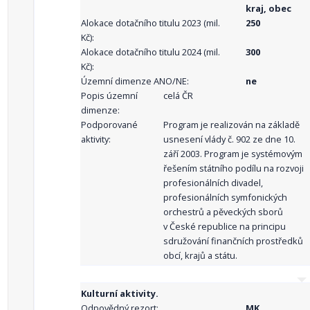
kraj, obec
Alokace dotačního titulu 2023 (mil.
250
Kč):
Alokace dotačního titulu 2024 (mil.
300
Kč):
Územní dimenze ANO/NE:
ne
Popis územní
celá ČR
dimenze:
Podporované
Program je realizován na základě
aktivity:
usnesení vlády č. 902 ze dne 10.
září 2003. Program je systémovým
řešením státního podílu na rozvoji
profesionálních divadel,
profesionálních symfonických
orchestrů a pěveckých sborů
v České republice na principu
sdružování finančních prostředků
obcí, krajů a státu.
Kulturní aktivity.
Odpovědný rezort:
MK