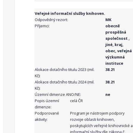
Veřejné informační služby knihoven.
Odpovědný rezort:
MK
Příjemci:
obecně
prospěšná
společnost ,
jiné, kraj,
obec, veřejná
výzkumná
instituce
Alokace dotačního titulu 2023 (mil.
38.21
Kč):
Alokace dotačního titulu 2024 (mil.
38.21
Kč):
Územní dimenze ANO/NE:
ne
Popis územní
celá ČR
dimenze:
Podporované
Program je nástrojem podpory
aktivity:
rozvoje oblasti knihoven,
poskytujících veřejné knihovnické a
informační služby dle zákona č.