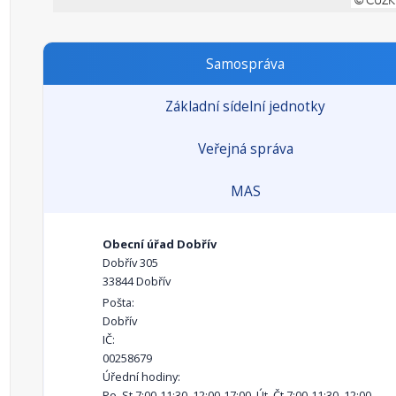
Samospráva
Základní sídelní jednotky
Veřejná správa
MAS
Obecní úřad Dobřív
Dobřív 305
33844 Dobřív
Pošta:
Dobřív
IČ:
00258679
Úřední hodiny:
Po, St 7:00-11:30, 12:00-17:00, Út, Čt 7:00-11:30, 12:00-