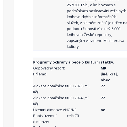
257/2001 Sb., o knihovnách a
podmínkách poskytování veřejných
knihovnických a informačních
služeb, v platném znění. Je určen n
podporu činnosti více než 6 000
knihoven České republiky,
zapsaných v evidenci Ministerstva
kultury.
Programy ochrany a péče o kulturní statky.
Odpovědný rezort:
MK
Příjemci:
jiné, kraj,
obec
Alokace dotačního titulu 2023 (mil.
77
Kč):
Alokace dotačního titulu 2024 (mil.
77
Kč):
Územní dimenze ANO/NE:
ne
Popis územní
celá ČR
dimenze: