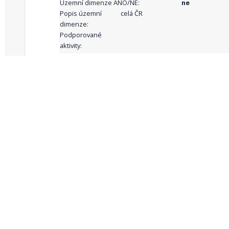
Územní dimenze ANO/NE:
ne
Popis územní
celá ČR
dimenze:
Podporované
aktivity:
celkový počet záznamů: 68
1
2
3
4
5
…
Zdroje dat
Český statistický úřad
Registr komunálních