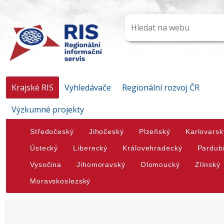
Krajské RIS
Vyhledávače
Regionální rozvoj ČR
Výzkumné projekty
Středočeský
Jihočeský
Plzeňský
Karlovarsk
Ústecký
Liberecký
Královehradecký
Pardub
Vysočina
Jihomoravský
Olomoucký
Zlínský
Moravskoslezský