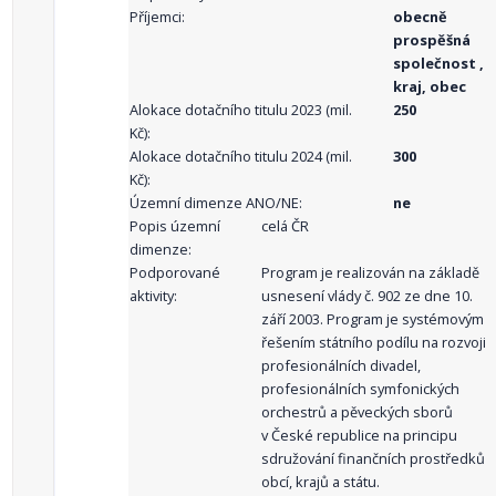
Příjemci:
obecně
prospěšná
společnost ,
kraj, obec
Alokace dotačního titulu 2023 (mil.
250
Kč):
Alokace dotačního titulu 2024 (mil.
300
Kč):
Územní dimenze ANO/NE:
ne
Popis územní
celá ČR
dimenze:
Podporované
Program je realizován na základě
aktivity:
usnesení vlády č. 902 ze dne 10.
září 2003. Program je systémovým
řešením státního podílu na rozvoji
profesionálních divadel,
profesionálních symfonických
orchestrů a pěveckých sborů
v České republice na principu
sdružování finančních prostředků
obcí, krajů a státu.