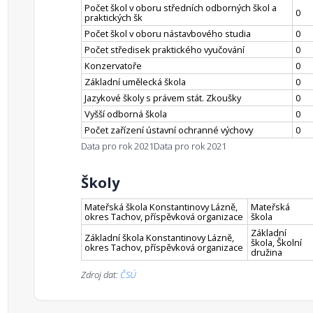
Počet škol v oboru středních odborných škol a
0
praktických šk
Počet škol v oboru nástavbového studia
0
Počet středisek praktického vyučování
0
Konzervatoře
0
Základní umělecká škola
0
Jazykové školy s právem stát. Zkoušky
0
Vyšší odborná škola
0
Počet zařízení ústavní ochranné výchovy
0
Data pro rok 2021
Data pro rok 2021
Školy
Mateřská škola Konstantinovy Lázně,
Mateřská
okres Tachov, příspěvková organizace
škola
Základní
Základní škola Konstantinovy Lázně,
škola, Školní
okres Tachov, příspěvková organizace
družina
Zdroj dat:
ČSÚ