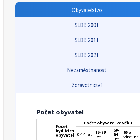
Obyvatelstvo
SLDB 2001
SLDB 2011
SLDB 2021
Nezaměstnanost
Zdravotnictví
Počet obyvatel
Počet obyvatel ve věku
Počet
60-
bydlících
15-59
65 a
0-14 let
64
obyvatel
let
více let
let