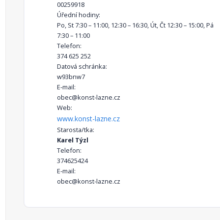
00259918
Úřední hodiny:
Po, St 7:30 – 11:00, 12:30 – 16:30, Út, Čt 12:30 – 15:00, Pá
7:30 – 11:00
Telefon:
374 625 252
Datová schránka:
w93bnw7
E-mail:
obec@konst-lazne.cz
Web:
www.konst-lazne.cz
Starosta/tka:
Karel Týzl
Telefon:
374625424
E-mail:
obec@konst-lazne.cz