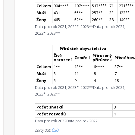
Celkem
904
**
**
107
**
**
517
**
**
71
271
**
**
Muži
431
55
*
*
257
*
*
33
122
*
*
Ženy
465
52
*
*
260
*
*
38
149
*
*
Data pro rok 2021, 2022*, 2023**
Data pro rok 2021,
2022*, 2023**
Přírůstek obyvatelstva
Živě
Přirozený
Zemřelí
Přistěhova
narození
přírůstek
Celkem
1
*
*
13
*
*
-6
**
**
37
*
*
Muži
3
11
-8
7
Ženy
5
9
-4
18
Data pro rok 2021, 2023*, 2022**
Data pro rok 2021,
2023*, 2022**
Počet sňatků
3
Počet rozvodů
1
Data pro rok 2022
Data pro rok 2022
Zdroj dat:
ČSÚ