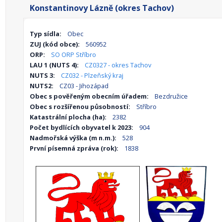
Konstantinovy Lázně (okres Tachov)
Typ sídla:
Obec
ZUJ (kód obce):
560952
ORP:
SO ORP Stříbro
LAU 1 (NUTS 4):
CZ0327 - okres Tachov
NUTS 3:
CZ032 - Plzeňský kraj
NUTS2:
CZ03 - Jihozápad
Obec s pověřeným obecním úřadem:
Bezdružice
Obec s rozšířenou působností:
Stříbro
Katastrální plocha (ha):
2382
Počet bydlících obyvatel k 2023:
904
Nadmořská výška (m n.m.):
528
První písemná zpráva (rok):
1838