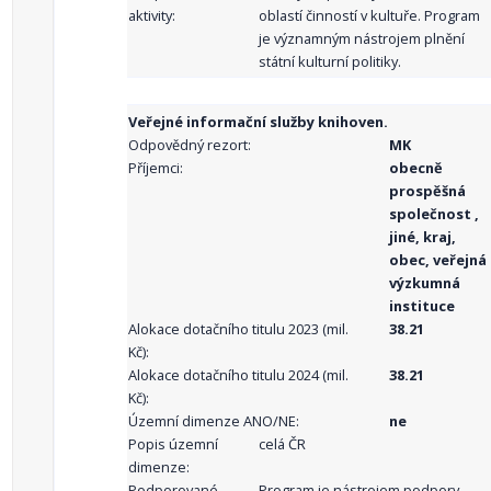
aktivity:
oblastí činností v kultuře. Program
je významným nástrojem plnění
státní kulturní politiky.
Veřejné informační služby knihoven.
Odpovědný rezort:
MK
Příjemci:
obecně
prospěšná
společnost ,
jiné, kraj,
obec, veřejná
výzkumná
instituce
Alokace dotačního titulu 2023 (mil.
38.21
Kč):
Alokace dotačního titulu 2024 (mil.
38.21
Kč):
Územní dimenze ANO/NE:
ne
Popis územní
celá ČR
dimenze:
Podporované
Program je nástrojem podpory