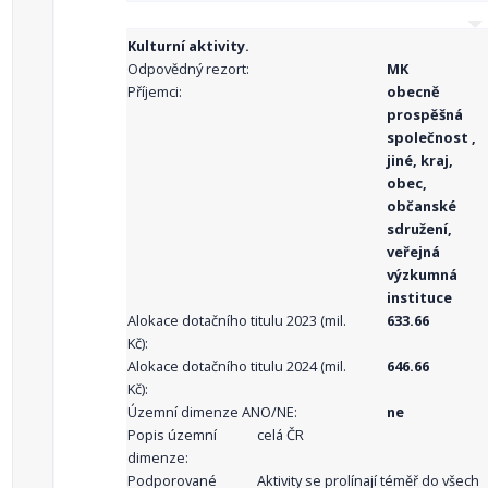
Kulturní aktivity.
Odpovědný rezort:
MK
Příjemci:
obecně
prospěšná
společnost ,
jiné, kraj,
obec,
občanské
sdružení,
veřejná
výzkumná
instituce
Alokace dotačního titulu 2023 (mil.
633.66
Kč):
Alokace dotačního titulu 2024 (mil.
646.66
Kč):
Územní dimenze ANO/NE:
ne
Popis územní
celá ČR
dimenze:
Podporované
Aktivity se prolínají téměř do všech