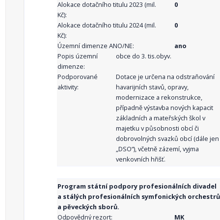
Alokace dotačního titulu 2023 (mil.
0
Kč):
Alokace dotačního titulu 2024 (mil.
0
Kč):
Územní dimenze ANO/NE:
ano
Popis územní
obce do 3. tis.obyv.
dimenze:
Podporované
Dotace je určena na odstraňování
aktivity:
havarijních stavů, opravy,
modernizace a rekonstrukce,
případně výstavba nových kapacit
základních a mateřských škol v
majetku v působnosti obcí či
dobrovolných svazků obcí (dále jen
„DSO“), včetně zázemí, vyjma
venkovních hřišť.
Program státní podpory profesionálních divadel
a stálých profesionálních symfonických orchestrů
a pěveckých sborů.
Odpovědný rezort:
MK