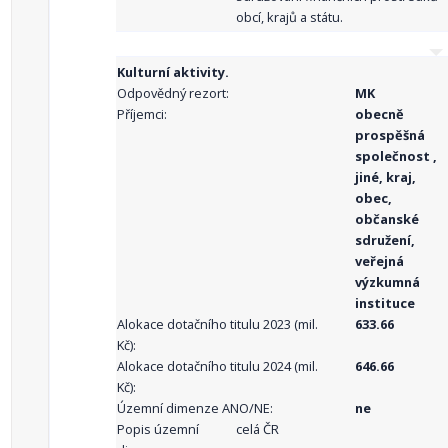
obcí, krajů a státu.
Kulturní aktivity.
Odpovědný rezort:
MK
Příjemci:
obecně
prospěšná
společnost ,
jiné, kraj,
obec,
občanské
sdružení,
veřejná
výzkumná
instituce
Alokace dotačního titulu 2023 (mil.
633.66
Kč):
Alokace dotačního titulu 2024 (mil.
646.66
Kč):
Územní dimenze ANO/NE:
ne
Popis územní
celá ČR