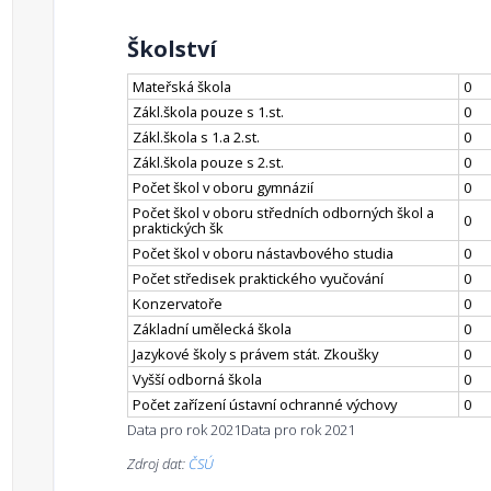
Školství
Mateřská škola
0
Zákl.škola pouze s 1.st.
0
Zákl.škola s 1.a 2.st.
0
Zákl.škola pouze s 2.st.
0
Počet škol v oboru gymnázií
0
Počet škol v oboru středních odborných škol a
0
praktických šk
Počet škol v oboru nástavbového studia
0
Počet středisek praktického vyučování
0
Konzervatoře
0
Základní umělecká škola
0
Jazykové školy s právem stát. Zkoušky
0
Vyšší odborná škola
0
Počet zařízení ústavní ochranné výchovy
0
Data pro rok 2021
Data pro rok 2021
Zdroj dat:
ČSÚ