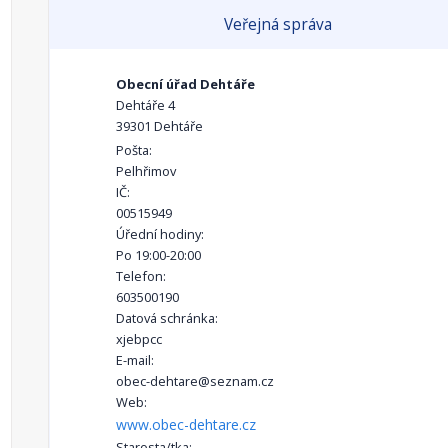
Veřejná správa
Obecní úřad Dehtáře
Dehtáře 4
39301 Dehtáře
Pošta:
Pelhřimov
IČ:
00515949
Úřední hodiny:
Po 19:00-20:00
Telefon:
603500190
Datová schránka:
xjebpcc
E-mail:
obec-dehtare@seznam.cz
Web:
www.obec-dehtare.cz
Starosta/tka: