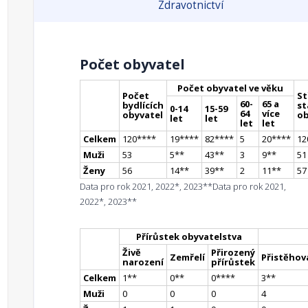
Zdravotnictví
Počet obyvatel
Počet obyvatel ve věku
Počet
St
60-
65 a
bydlících
st
0-14
15-59
64
více
obyvatel
ob
let
let
let
let
Celkem
120
**
**
19
**
**
82
**
**
5
20
**
**
12
Muži
53
5
*
*
43
*
*
3
9
*
*
51
Ženy
56
14
*
*
39
*
*
2
11
*
*
57
Data pro rok 2021, 2022*, 2023**
Data pro rok 2021,
2022*, 2023**
Přírůstek obyvatelstva
Živě
Přirozený
Zemřelí
Přistěhova
narození
přírůstek
Celkem
1
*
*
0
*
*
0
**
**
3
*
*
Muži
0
0
0
4