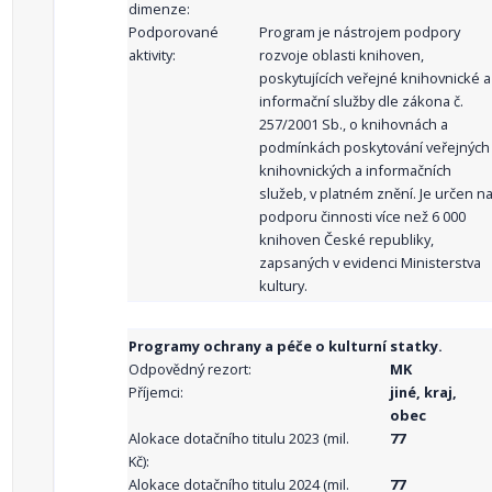
dimenze:
Podporované
Program je nástrojem podpory
aktivity:
rozvoje oblasti knihoven,
poskytujících veřejné knihovnické a
informační služby dle zákona č.
257/2001 Sb., o knihovnách a
podmínkách poskytování veřejných
knihovnických a informačních
služeb, v platném znění. Je určen n
podporu činnosti více než 6 000
knihoven České republiky,
zapsaných v evidenci Ministerstva
kultury.
Programy ochrany a péče o kulturní statky.
Odpovědný rezort:
MK
Příjemci:
jiné, kraj,
obec
Alokace dotačního titulu 2023 (mil.
77
Kč):
Alokace dotačního titulu 2024 (mil.
77