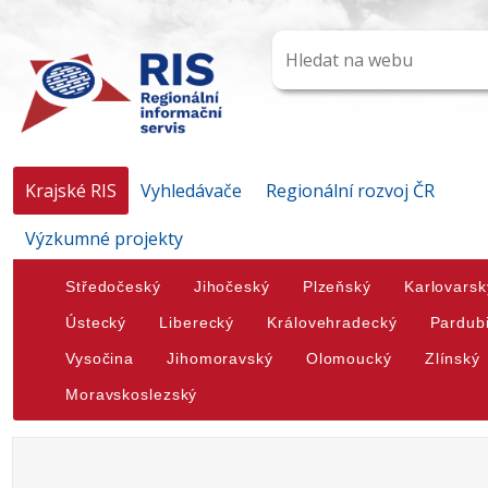
Krajské RIS
Vyhledávače
Regionální rozvoj ČR
Výzkumné projekty
Středočeský
Jihočeský
Plzeňský
Karlovarsk
Ústecký
Liberecký
Královehradecký
Pardub
Vysočina
Jihomoravský
Olomoucký
Zlínský
Moravskoslezský