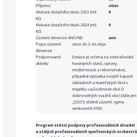
Příjemci:
obec
Alokace dotačního titulu 2023 (mil.
0
Kč):
Alokace dotačního titulu 2024 (mil.
0
Kč):
Územní dimenze ANO/NE:
ano
Popis územní
obce do 3. tis.obyv.
dimenze:
Podporované
Dotace je určena na odstraňování
aktivity:
havarijních stavů, opravy,
modernizace a rekonstrukce,
případně výstavba nových kapacit
základních a mateřských škol v
majetku v působnosti obcí či
dobrovolných svazků obcí (dále jen
„DSO“), včetně zázemí, vyjma
venkovních hřišť.
Program státní podpory profesionálních divadel
a stálých profesionálních symfonických orchestrů