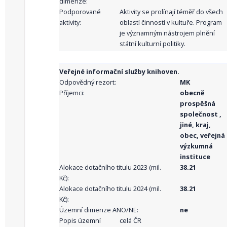
dimenze:
Podporované
Aktivity se prolínají téměř do všech
aktivity:
oblastí činností v kultuře. Program
je významným nástrojem plnění
státní kulturní politiky.
Veřejné informační služby knihoven.
Odpovědný rezort:
MK
Příjemci:
obecně
prospěšná
společnost ,
jiné, kraj,
obec, veřejná
výzkumná
instituce
Alokace dotačního titulu 2023 (mil.
38.21
Kč):
Alokace dotačního titulu 2024 (mil.
38.21
Kč):
Územní dimenze ANO/NE:
ne
Popis územní
celá ČR