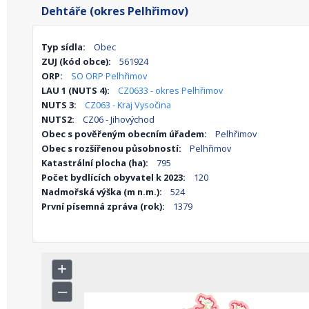
Dehtáře (okres Pelhřimov)
Typ sídla:
Obec
ZUJ (kód obce):
561924
ORP:
SO ORP Pelhřimov
LAU 1 (NUTS 4):
CZ0633 - okres Pelhřimov
NUTS 3:
CZ063 - Kraj Vysočina
NUTS2:
CZ06 - Jihovýchod
Obec s pověřeným obecním úřadem:
Pelhřimov
Obec s rozšířenou působností:
Pelhřimov
Katastrální plocha (ha):
795
Počet bydlících obyvatel k 2023:
120
Nadmořská výška (m n.m.):
524
První písemná zpráva (rok):
1379