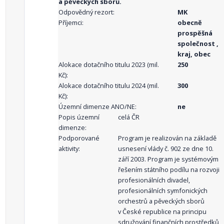
a pěveckých sborů.
Odpovědný rezort:
MK
Příjemci:
obecně
prospěšná
společnost ,
kraj, obec
Alokace dotačního titulu 2023 (mil.
250
Kč):
Alokace dotačního titulu 2024 (mil.
300
Kč):
Územní dimenze ANO/NE:
ne
Popis územní
celá ČR
dimenze:
Podporované
Program je realizován na základě
aktivity:
usnesení vlády č. 902 ze dne 10.
září 2003. Program je systémovým
řešením státního podílu na rozvoji
profesionálních divadel,
profesionálních symfonických
orchestrů a pěveckých sborů
v České republice na principu
sdružování finančních prostředků