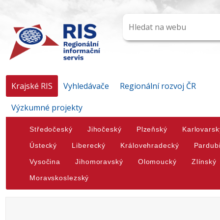
Krajské RIS
Vyhledávače
Regionální rozvoj ČR
Výzkumné projekty
Středočeský
Jihočeský
Plzeňský
Karlovarsk
Ústecký
Liberecký
Královehradecký
Pardub
Vysočina
Jihomoravský
Olomoucký
Zlínský
Moravskoslezský