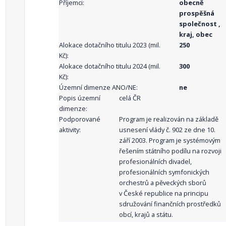
Příjemci:
obecně
prospěšná
společnost ,
kraj, obec
Alokace dotačního titulu 2023 (mil.
250
Kč):
Alokace dotačního titulu 2024 (mil.
300
Kč):
Územní dimenze ANO/NE:
ne
Popis územní
celá ČR
dimenze:
Podporované
Program je realizován na základě
aktivity:
usnesení vlády č. 902 ze dne 10.
září 2003. Program je systémovým
řešením státního podílu na rozvoji
profesionálních divadel,
profesionálních symfonických
orchestrů a pěveckých sborů
v České republice na principu
sdružování finančních prostředků
obcí, krajů a státu.