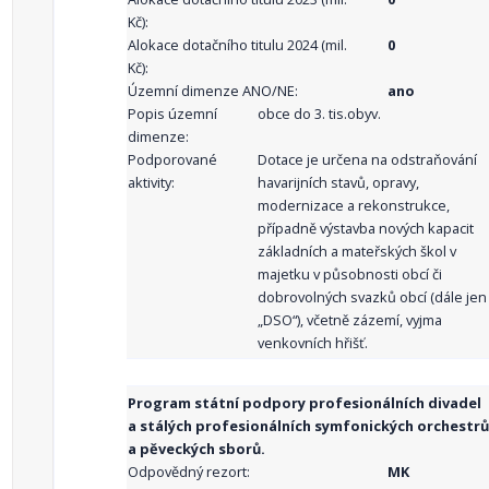
Kč):
Alokace dotačního titulu 2024 (mil.
0
Kč):
Územní dimenze ANO/NE:
ano
Popis územní
obce do 3. tis.obyv.
dimenze:
Podporované
Dotace je určena na odstraňování
aktivity:
havarijních stavů, opravy,
modernizace a rekonstrukce,
případně výstavba nových kapacit
základních a mateřských škol v
majetku v působnosti obcí či
dobrovolných svazků obcí (dále jen
„DSO“), včetně zázemí, vyjma
venkovních hřišť.
Program státní podpory profesionálních divadel
a stálých profesionálních symfonických orchestrů
a pěveckých sborů.
Odpovědný rezort:
MK