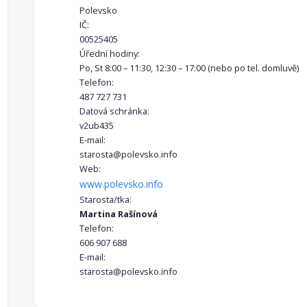
Polevsko
IČ:
00525405
Úřední hodiny:
Po, St 8:00 – 11:30, 12:30 – 17:00 (nebo po tel. domluvě)
Telefon:
487 727 731
Datová schránka:
v2ub435
E-mail:
starosta@polevsko.info
Web:
www.polevsko.info
Starosta/tka:
Martina Rašínová
Telefon:
606 907 688
E-mail:
starosta@polevsko.info