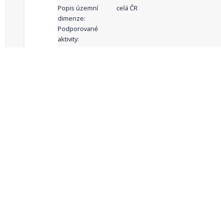
Popis územní
celá ČR
dimenze:
Podporované
aktivity:
celkový počet záznamů: 68
1
2
3
4
5
…
Zdroje dat
Český statistický úřad
Registr komunálních