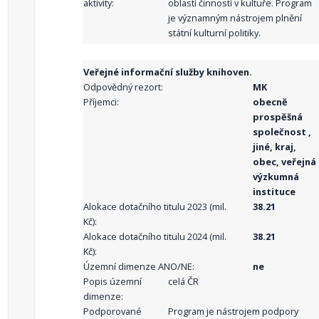
aktivity:
oblastí činností v kultuře. Program
je významným nástrojem plnění
státní kulturní politiky.
Veřejné informační služby knihoven.
Odpovědný rezort:
MK
Příjemci:
obecně
prospěšná
společnost ,
jiné, kraj,
obec, veřejná
výzkumná
instituce
Alokace dotačního titulu 2023 (mil.
38.21
Kč):
Alokace dotačního titulu 2024 (mil.
38.21
Kč):
Územní dimenze ANO/NE:
ne
Popis územní
celá ČR
dimenze:
Podporované
Program je nástrojem podpory