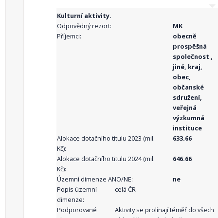
Kulturní aktivity.
Odpovědný rezort:
MK
Příjemci:
obecně
prospěšná
společnost ,
jiné, kraj,
obec,
občanské
sdružení,
veřejná
výzkumná
instituce
Alokace dotačního titulu 2023 (mil.
633.66
Kč):
Alokace dotačního titulu 2024 (mil.
646.66
Kč):
Územní dimenze ANO/NE:
ne
Popis územní
celá ČR
dimenze:
Podporované
Aktivity se prolínají téměř do všech