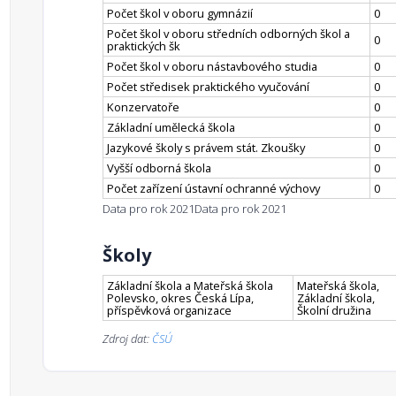
Počet škol v oboru gymnázií
0
Počet škol v oboru středních odborných škol a
0
praktických šk
Počet škol v oboru nástavbového studia
0
Počet středisek praktického vyučování
0
Konzervatoře
0
Základní umělecká škola
0
Jazykové školy s právem stát. Zkoušky
0
Vyšší odborná škola
0
Počet zařízení ústavní ochranné výchovy
0
Data pro rok 2021
Data pro rok 2021
Školy
Základní škola a Mateřská škola
Mateřská škola,
Polevsko, okres Česká Lípa,
Základní škola,
příspěvková organizace
Školní družina
Zdroj dat:
ČSÚ