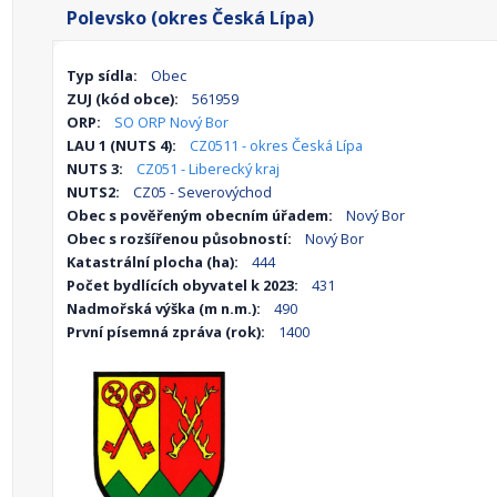
Polevsko (okres Česká Lípa)
Typ sídla:
Obec
ZUJ (kód obce):
561959
ORP:
SO ORP Nový Bor
LAU 1 (NUTS 4):
CZ0511 - okres Česká Lípa
NUTS 3:
CZ051 - Liberecký kraj
NUTS2:
CZ05 - Severovýchod
Obec s pověřeným obecním úřadem:
Nový Bor
Obec s rozšířenou působností:
Nový Bor
Katastrální plocha (ha):
444
Počet bydlících obyvatel k 2023:
431
Nadmořská výška (m n.m.):
490
První písemná zpráva (rok):
1400