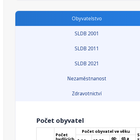
Obyvatelstvo
SLDB 2001
SLDB 2011
SLDB 2021
Nezaměstnanost
Zdravotnictví
Počet obyvatel
Počet obyvatel ve věku
Počet
S
60-
65 a
bydlících
s