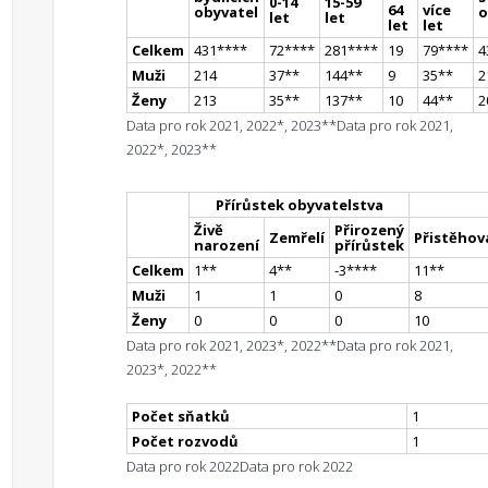
0-14
15-59
64
více
obyvatel
o
let
let
let
let
Celkem
431
**
**
72
**
**
281
**
**
19
79
**
**
4
Muži
214
37
*
*
144
*
*
9
35
*
*
2
Ženy
213
35
*
*
137
*
*
10
44
*
*
2
Data pro rok 2021, 2022*, 2023**
Data pro rok 2021,
2022*, 2023**
Přírůstek obyvatelstva
Živě
Přirozený
Zemřelí
Přistěhova
narození
přírůstek
Celkem
1
*
*
4
*
*
-3
**
**
11
*
*
Muži
1
1
0
8
Ženy
0
0
0
10
Data pro rok 2021, 2023*, 2022**
Data pro rok 2021,
2023*, 2022**
Počet sňatků
1
Počet rozvodů
1
Data pro rok 2022
Data pro rok 2022