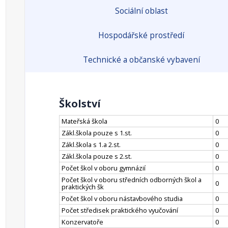
Sociální oblast
Hospodářské prostředí
Technické a občanské vybavení
Školství
Mateřská škola
0
Zákl.škola pouze s 1.st.
0
Zákl.škola s 1.a 2.st.
0
Zákl.škola pouze s 2.st.
0
Počet škol v oboru gymnázií
0
Počet škol v oboru středních odborných škol a
0
praktických šk
Počet škol v oboru nástavbového studia
0
Počet středisek praktického vyučování
0
Konzervatoře
0