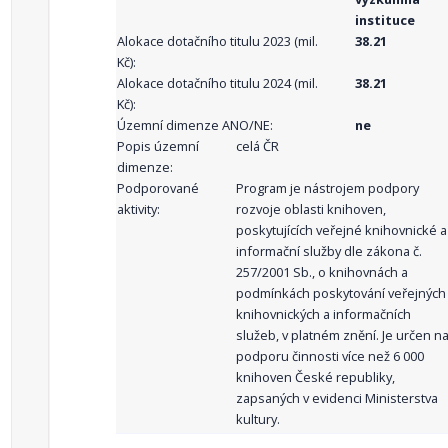
instituce
Alokace dotačního titulu 2023 (mil.
38.21
Kč):
Alokace dotačního titulu 2024 (mil.
38.21
Kč):
Územní dimenze ANO/NE:
ne
Popis územní
celá ČR
dimenze:
Podporované
Program je nástrojem podpory
aktivity:
rozvoje oblasti knihoven,
poskytujících veřejné knihovnické a
informační služby dle zákona č.
257/2001 Sb., o knihovnách a
podmínkách poskytování veřejných
knihovnických a informačních
služeb, v platném znění. Je určen n
podporu činnosti více než 6 000
knihoven České republiky,
zapsaných v evidenci Ministerstva
kultury.