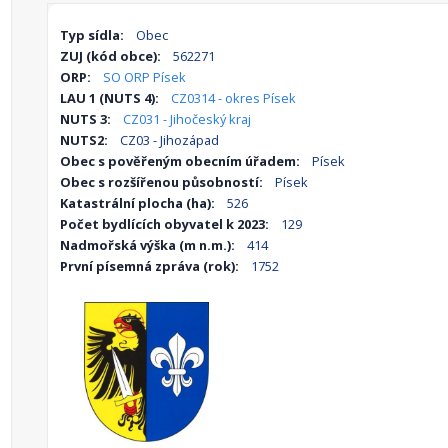
Typ sídla:
Obec
ZUJ (kód obce):
562271
ORP:
SO ORP Písek
LAU 1 (NUTS 4):
CZ0314 - okres Písek
NUTS 3:
CZ031 - Jihočeský kraj
NUTS2:
CZ03 - Jihozápad
Obec s pověřeným obecním úřadem:
Písek
Obec s rozšířenou působností:
Písek
Katastrální plocha (ha):
526
Počet bydlících obyvatel k 2023:
129
Nadmořská výška (m n.m.):
414
První písemná zpráva (rok):
1752