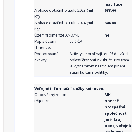
instituce
Alokace dotačního titulu 2023 (mil.
633.66
Kč):
Alokace dotačního titulu 2024 (mil.
646.66
Kč):
Územní dimenze ANO/NE:
ne
Popis územní
celá ČR
dimenze:
Podporované
Aktivity se prolínají téměř do všech
aktivity:
oblastí činností v kultuře. Program
je významným nástrojem plnění
státní kulturní politiky.
Veřejné informační služby knihoven.
Odpovědný rezort:
MK
Příjemci:
obecně
prospěšná
společnost ,
jiné, kraj,
obec, veřejná
výzkumná