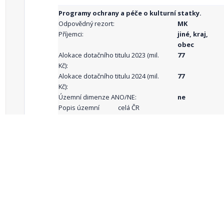
Programy ochrany a péče o kulturní statky.
Odpovědný rezort:
MK
Příjemci:
jiné, kraj,
obec
Alokace dotačního titulu 2023 (mil.
77
Kč):
Alokace dotačního titulu 2024 (mil.
77
Kč):
Územní dimenze ANO/NE:
ne
Popis územní
celá ČR
dimenze:
Podporované
aktivity:
celkový počet záznamů: 68
1
2
3
4
5
…