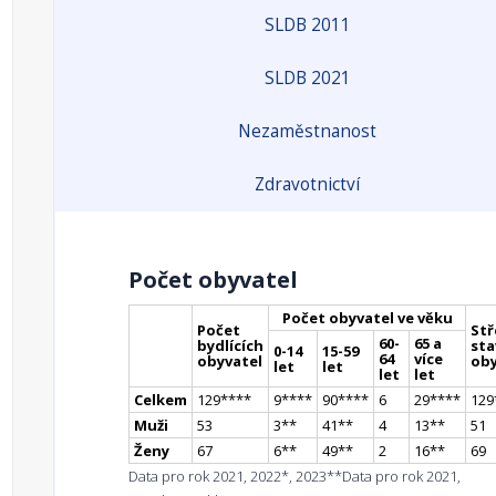
SLDB 2011
SLDB 2021
Nezaměstnanost
Zdravotnictví
Počet obyvatel
Počet obyvatel ve věku
Počet
Stř
60-
65 a
bydlících
sta
0-14
15-59
64
více
obyvatel
oby
let
let
let
let
Celkem
129
**
**
9
**
**
90
**
**
6
29
**
**
129
Muži
53
3
*
*
41
*
*
4
13
*
*
51
Ženy
67
6
*
*
49
*
*
2
16
*
*
69
Data pro rok 2021, 2022*, 2023**
Data pro rok 2021,