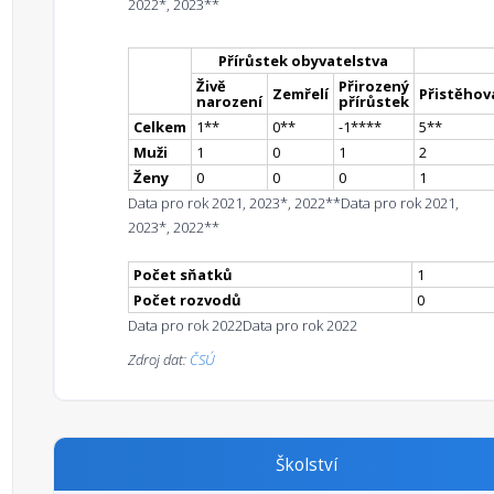
2022*, 2023**
Přírůstek obyvatelstva
Živě
Přirozený
Zemřelí
Přistěhova
narození
přírůstek
Celkem
1
*
*
0
*
*
-1
**
**
5
*
*
Muži
1
0
1
2
Ženy
0
0
0
1
Data pro rok 2021, 2023*, 2022**
Data pro rok 2021,
2023*, 2022**
Počet sňatků
1
Počet rozvodů
0
Data pro rok 2022
Data pro rok 2022
Zdroj dat:
ČSÚ
Školství