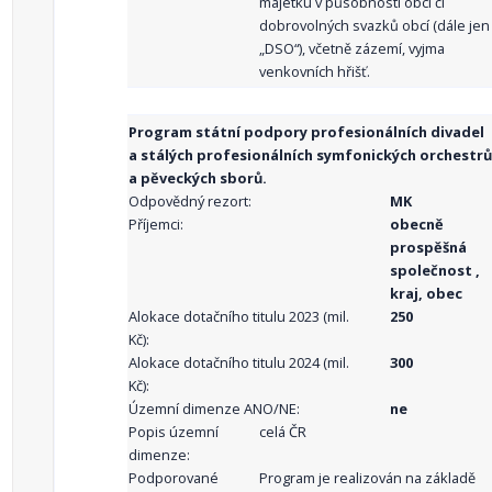
majetku v působnosti obcí či
dobrovolných svazků obcí (dále jen
„DSO“), včetně zázemí, vyjma
venkovních hřišť.
Program státní podpory profesionálních divadel
a stálých profesionálních symfonických orchestrů
a pěveckých sborů.
Odpovědný rezort:
MK
Příjemci:
obecně
prospěšná
společnost ,
kraj, obec
Alokace dotačního titulu 2023 (mil.
250
Kč):
Alokace dotačního titulu 2024 (mil.
300
Kč):
Územní dimenze ANO/NE:
ne
Popis územní
celá ČR
dimenze:
Podporované
Program je realizován na základě