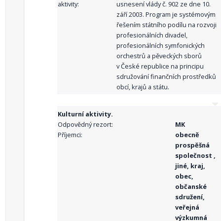
aktivity:
usnesení vlády č. 902 ze dne 10.
září 2003. Program je systémovým
řešením státního podílu na rozvoji
profesionálních divadel,
profesionálních symfonických
orchestrů a pěveckých sborů
v České republice na principu
sdružování finančních prostředků
obcí, krajů a státu.
Kulturní aktivity.
Odpovědný rezort:
MK
Příjemci:
obecně
prospěšná
společnost ,
jiné, kraj,
obec,
občanské
sdružení,
veřejná
výzkumná