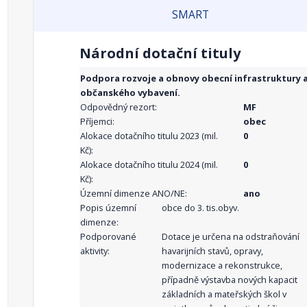
SMART
Národní dotační tituly
Podpora rozvoje a obnovy obecní infrastruktury 
občanského vybavení.
Odpovědný rezort:
MF
Příjemci:
obec
Alokace dotačního titulu 2023 (mil.
0
Kč):
Alokace dotačního titulu 2024 (mil.
0
Kč):
Územní dimenze ANO/NE:
ano
Popis územní
obce do 3. tis.obyv.
dimenze:
Podporované
Dotace je určena na odstraňování
aktivity:
havarijních stavů, opravy,
modernizace a rekonstrukce,
případně výstavba nových kapacit
základních a mateřských škol v