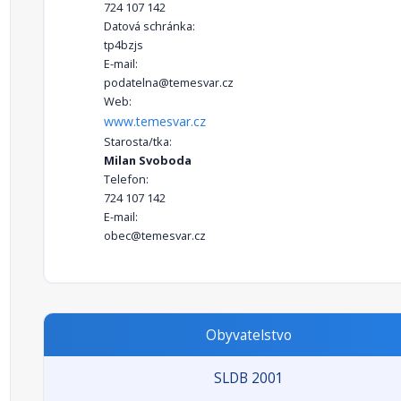
724 107 142
Datová schránka:
tp4bzjs
E-mail:
podatelna@temesvar.cz
Web:
www.temesvar.cz
Starosta/tka:
Milan Svoboda
Telefon:
724 107 142
E-mail:
obec@temesvar.cz
Obyvatelstvo
SLDB 2001