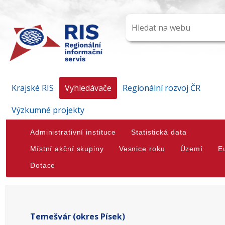
Krajské RIS
Vyhledávače
Regionální rozvoj ČR
Výzkumné projekty
Administrativní instituce
Statistická data
Místní akční skupiny
Vesnice roku
Území
E
Dotace
Temešvár (okres Písek)