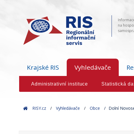
Informace
na hospod
samosprá
Krajské RIS
Vyhledávače
Re
Administrativní instituce
Statistická da
Home
RISY.cz
Vyhledávače
Obce
Dolní Novos