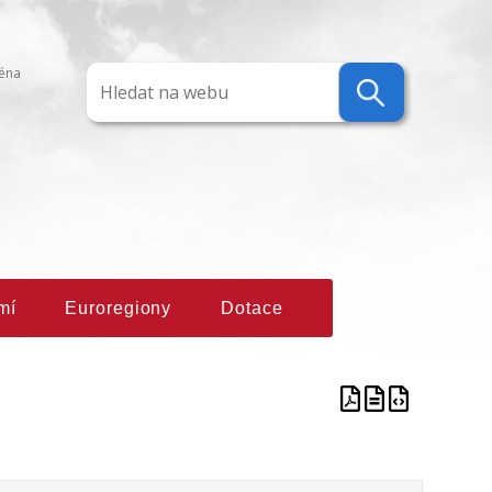
ména
mí
Euroregiony
Dotace