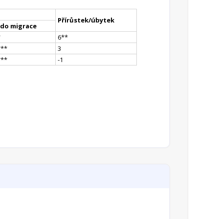
Přírůstek/úbytek
ldo migrace
*
6
*
*
*
**
3
*
**
-1