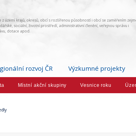
 z území krajů, okresů, obcí s rozšířenou působností i obcí se zaměřením zej
ářské, sociální, životní prostředí, administrativní členění, veřejnou správu i
vu, dotace apod.
gionální rozvoj ČR
Výzkumné projekty
ta
Místní akční skupiny
Vesnice roku
Úze
edly