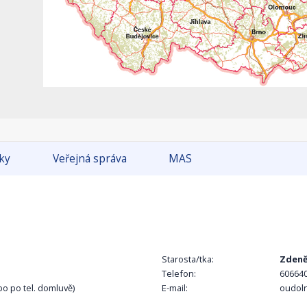
tky
Veřejná správa
MAS
Starosta/tka:
Zdeně
Telefon:
60664
bo po tel. domluvě)
E-mail:
oudol