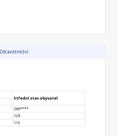
Zdravotnictví
Střední stav obyvatel
260
**
**
129
113