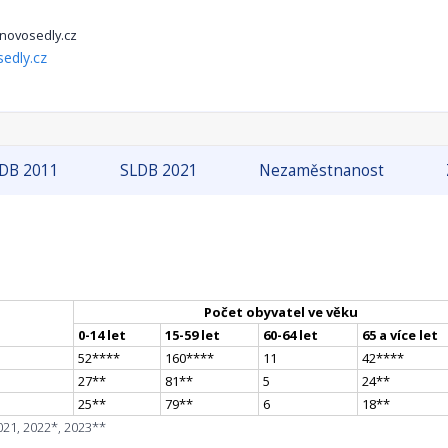
novosedly.cz
edly.cz
DB 2011
SLDB 2021
Nezaměstnanost
Počet obyvatel ve věku
0-14 let
15-59 let
60-64 let
65 a více let
52
**
**
160
**
**
11
42
**
**
27
*
*
81
*
*
5
24
*
*
25
*
*
79
*
*
6
18
*
*
021, 2022*, 2023**