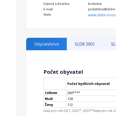
Datová schránka:
kndavkw
E-mail:
podatelna@dolni-
Web:
www.dolni-novos
Obyvatelstvo
SLDB 2001
SL
Počet obyvatel
Počet bydlících obyvatel
Celkem
260
**
**
Muži
128
Ženy
112
Data pro rok 2021, 2022*, 2023**
Data pro rok 2