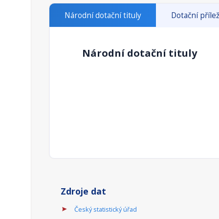
Národní dotační tituly
Dotační přílež
Národní dotační tituly
Zdroje dat
Český statistický úřad