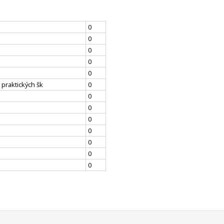
0
0
0
0
0
 praktických šk
0
0
0
0
0
0
0
0