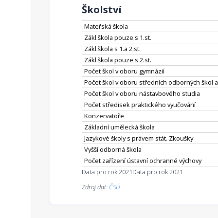
Školství
Mateřská škola
Zákl.škola pouze s 1.st.
Zákl.škola s 1.a 2.st.
Zákl.škola pouze s 2.st.
Počet škol v oboru gymnázií
Počet škol v oboru středních odborných škol a
Počet škol v oboru nástavbového studia
Počet středisek praktického vyučování
Konzervatoře
Základní umělecká škola
Jazykové školy s právem stát. Zkoušky
Vyšší odborná škola
Počet zařízení ústavní ochranné výchovy
Data pro rok 2021
Data pro rok 2021
Zdroj dat:
ČSÚ