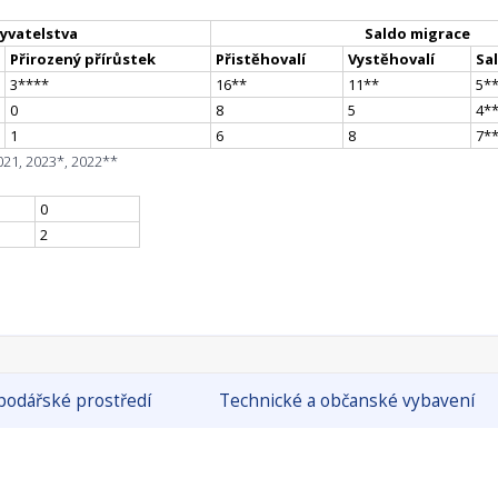
yvatelstva
Saldo migrace
Přirozený přírůstek
Přistěhovalí
Vystěhovalí
Sa
3
**
**
16
*
*
11
*
*
5
*
0
8
5
4
*
1
6
8
7
*
021, 2023*, 2022**
0
2
odářské prostředí
Technické a občanské vybavení