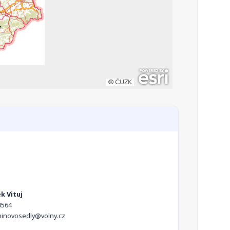
k Vituj
0564
ninovosedly@volny.cz