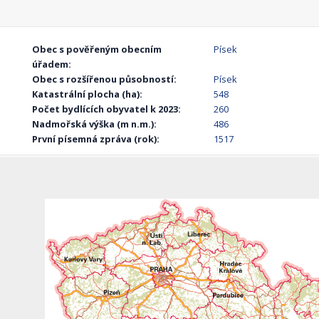
Obec s pověřeným obecním
Písek
úřadem:
Obec s rozšířenou působností:
Písek
Katastrální plocha (ha):
548
Počet bydlících obyvatel k 2023:
260
Nadmořská výška (m n.m.):
486
První písemná zpráva (rok):
1517