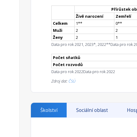
Přírůstek ob
Živě narození
Zemřelí
Celkem
1
*
*
0
*
*
Muži
2
2
Ženy
2
1
Data pro rok 2021, 2023*, 2022**
Data pro rok 2
Počet sňatků
Počet rozvodů
Data pro rok 2022
Data pro rok 2022
Zdroj dat:
ČSÚ
Školství
Sociální oblast
Hosp