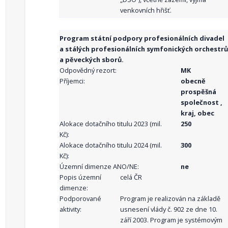
venkovních hřišť.
Program státní podpory profesionálních divadel
a stálých profesionálních symfonických orchestrů
a pěveckých sborů.
Odpovědný rezort:
MK
Příjemci:
obecně
prospěšná
společnost ,
kraj, obec
Alokace dotačního titulu 2023 (mil.
250
Kč):
Alokace dotačního titulu 2024 (mil.
300
Kč):
Územní dimenze ANO/NE:
ne
Popis územní
celá ČR
dimenze:
Podporované
Program je realizován na základě
aktivity:
usnesení vlády č. 902 ze dne 10.
září 2003. Program je systémovým