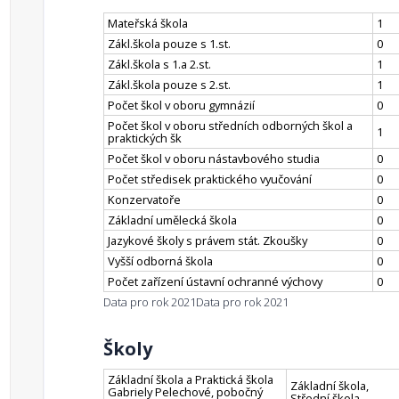
Mateřská škola
1
Zákl.škola pouze s 1.st.
0
Zákl.škola s 1.a 2.st.
1
Zákl.škola pouze s 2.st.
1
Počet škol v oboru gymnázií
0
Počet škol v oboru středních odborných škol a
1
praktických šk
Počet škol v oboru nástavbového studia
0
Počet středisek praktického vyučování
0
Konzervatoře
0
Základní umělecká škola
0
Jazykové školy s právem stát. Zkoušky
0
Vyšší odborná škola
0
Počet zařízení ústavní ochranné výchovy
0
Data pro rok 2021
Data pro rok 2021
Školy
Základní škola a Praktická škola
Základní škola,
Gabriely Pelechové, pobočný
Střední škola