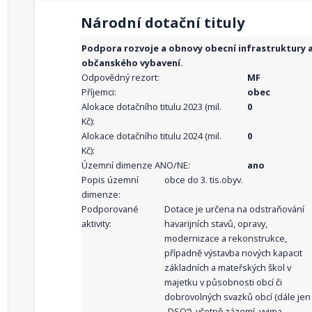
Národní dotační tituly
Podpora rozvoje a obnovy obecní infrastruktury 
občanského vybavení.
Odpovědný rezort:
MF
Příjemci:
obec
Alokace dotačního titulu 2023 (mil.
0
Kč):
Alokace dotačního titulu 2024 (mil.
0
Kč):
Územní dimenze ANO/NE:
ano
Popis územní
obce do 3. tis.obyv.
dimenze:
Podporované
Dotace je určena na odstraňování
aktivity:
havarijních stavů, opravy,
modernizace a rekonstrukce,
případně výstavba nových kapacit
základních a mateřských škol v
majetku v působnosti obcí či
dobrovolných svazků obcí (dále jen
„DSO“), včetně zázemí, vyjma