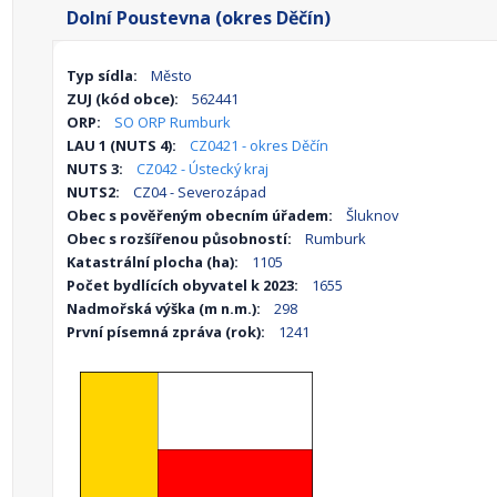
Dolní Poustevna (okres Děčín)
Typ sídla:
Město
ZUJ (kód obce):
562441
ORP:
SO ORP Rumburk
LAU 1 (NUTS 4):
CZ0421 - okres Děčín
NUTS 3:
CZ042 - Ústecký kraj
NUTS2:
CZ04 - Severozápad
Obec s pověřeným obecním úřadem:
Šluknov
Obec s rozšířenou působností:
Rumburk
Katastrální plocha (ha):
1105
Počet bydlících obyvatel k 2023:
1655
Nadmořská výška (m n.m.):
298
První písemná zpráva (rok):
1241