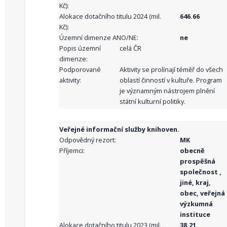
Kč):
Alokace dotačního titulu 2024 (mil.
646.66
Kč):
Územní dimenze ANO/NE:
ne
Popis územní
celá ČR
dimenze:
Podporované
Aktivity se prolínají téměř do všech
aktivity:
oblastí činností v kultuře. Program
je významným nástrojem plnění
státní kulturní politiky.
Veřejné informační služby knihoven.
Odpovědný rezort:
MK
Příjemci:
obecně
prospěšná
společnost ,
jiné, kraj,
obec, veřejná
výzkumná
instituce
Alokace dotačního titulu 2023 (mil.
38.21