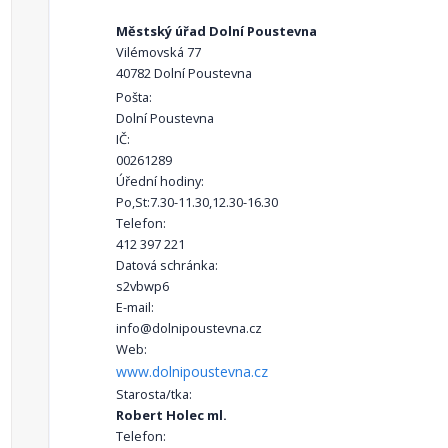
Městský úřad Dolní Poustevna
Vilémovská 77
40782 Dolní Poustevna
Pošta:
Dolní Poustevna
IČ:
00261289
Úřední hodiny:
Po,St:7.30-11.30,12.30-16.30
Telefon:
412 397 221
Datová schránka:
s2vbwp6
E-mail:
info@dolnipoustevna.cz
Web:
www.dolnipoustevna.cz
Starosta/tka:
Robert Holec ml.
Telefon: