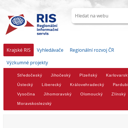
Krajské RIS
Vyhledávače
Regionální rozvoj ČR
Výzkumné projekty
Středočeský
Jihočeský
Plzeňský
Karlovarsk
Ústecký
Liberecký
Královehradecký
Pardub
Vysočina
Jihomoravský
Olomoucký
Zlínský
Moravskoslezský