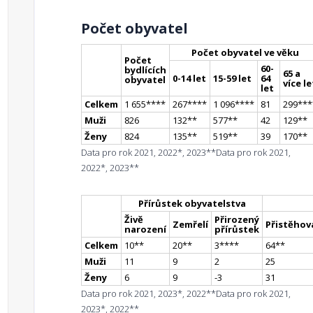
Počet obyvatel
Počet obyvatel ve věku
Počet
60-
bydlících
65 a
0-14 let
15-59 let
64
obyvatel
více le
let
Celkem
1 655
**
**
267
**
**
1 096
**
**
81
299
**
*
Muži
826
132
*
*
577
*
*
42
129
*
*
Ženy
824
135
*
*
519
*
*
39
170
*
*
Data pro rok 2021, 2022*, 2023**
Data pro rok 2021,
2022*, 2023**
Přírůstek obyvatelstva
Živě
Přirozený
Zemřelí
Přistěhova
narození
přírůstek
Celkem
10
*
*
20
*
*
3
**
**
64
*
*
Muži
11
9
2
25
Ženy
6
9
-3
31
Data pro rok 2021, 2023*, 2022**
Data pro rok 2021,
2023*, 2022**