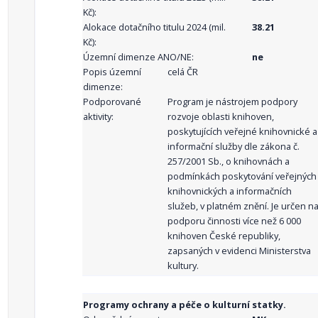
Kč):
Alokace dotačního titulu 2024 (mil.
38.21
Kč):
Územní dimenze ANO/NE:
ne
Popis územní
celá ČR
dimenze:
Podporované
Program je nástrojem podpory
aktivity:
rozvoje oblasti knihoven,
poskytujících veřejné knihovnické a
informační služby dle zákona č.
257/2001 Sb., o knihovnách a
podmínkách poskytování veřejných
knihovnických a informačních
služeb, v platném znění. Je určen n
podporu činnosti více než 6 000
knihoven České republiky,
zapsaných v evidenci Ministerstva
kultury.
Programy ochrany a péče o kulturní statky.