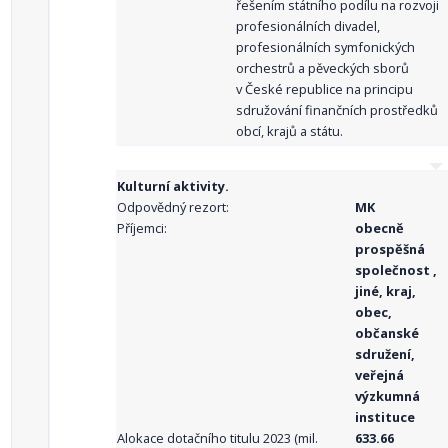
řešením státního podílu na rozvoji
profesionálních divadel,
profesionálních symfonických
orchestrů a pěveckých sborů
v České republice na principu
sdružování finančních prostředků
obcí, krajů a státu.
Kulturní aktivity.
Odpovědný rezort:
MK
Příjemci:
obecně
prospěšná
společnost ,
jiné, kraj,
obec,
občanské
sdružení,
veřejná
výzkumná
instituce
Alokace dotačního titulu 2023 (mil.
633.66