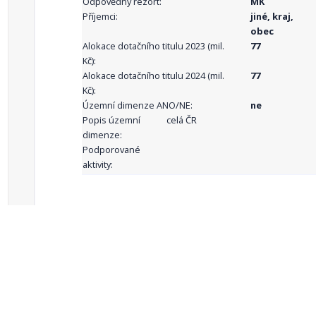
Odpovědný rezort:
MK
Příjemci:
jiné, kraj,
obec
Alokace dotačního titulu 2023 (mil.
77
Kč):
Alokace dotačního titulu 2024 (mil.
77
Kč):
Územní dimenze ANO/NE:
ne
Popis územní
celá ČR
dimenze:
Podporované
aktivity:
celkový počet záznamů: 71
1
2
3
4
5
…