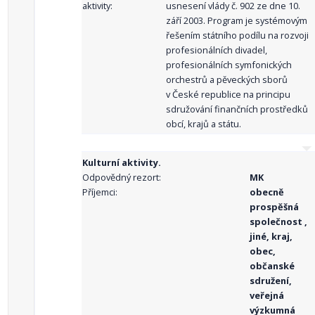
aktivity:
usnesení vlády č. 902 ze dne 10.
září 2003. Program je systémovým
řešením státního podílu na rozvoji
profesionálních divadel,
profesionálních symfonických
orchestrů a pěveckých sborů
v České republice na principu
sdružování finančních prostředků
obcí, krajů a státu.
Kulturní aktivity.
Odpovědný rezort:
MK
Příjemci:
obecně
prospěšná
společnost ,
jiné, kraj,
obec,
občanské
sdružení,
veřejná
výzkumná