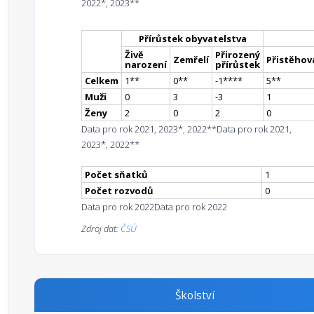
2022*, 2023**
Přírůstek obyvatelstva
Živě
Přirozený
Zemřelí
Přistěhova
narození
přírůstek
Celkem
1
*
*
0
*
*
-1
**
**
5
*
*
Muži
0
3
-3
1
Ženy
2
0
2
0
Data pro rok 2021, 2023*, 2022**
Data pro rok 2021,
2023*, 2022**
Počet sňatků
1
Počet rozvodů
0
Data pro rok 2022
Data pro rok 2022
Zdroj dat:
ČSÚ
Školství