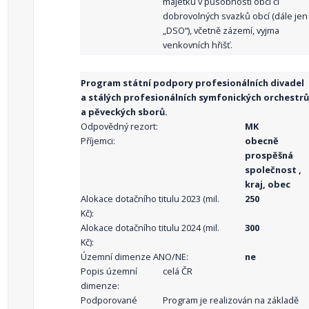
majetku v působnosti obcí či
dobrovolných svazků obcí (dále jen
„DSO“), včetně zázemí, vyjma
venkovních hřišť.
Program státní podpory profesionálních divadel
a stálých profesionálních symfonických orchestrů
a pěveckých sborů.
Odpovědný rezort:
MK
Příjemci:
obecně
prospěšná
společnost ,
kraj, obec
Alokace dotačního titulu 2023 (mil.
250
Kč):
Alokace dotačního titulu 2024 (mil.
300
Kč):
Územní dimenze ANO/NE:
ne
Popis územní
celá ČR
dimenze:
Podporované
Program je realizován na základě