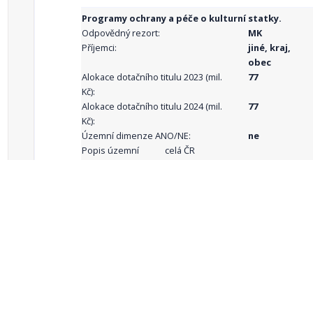
Programy ochrany a péče o kulturní statky.
Odpovědný rezort:
MK
Příjemci:
jiné, kraj,
obec
Alokace dotačního titulu 2023 (mil.
77
Kč):
Alokace dotačního titulu 2024 (mil.
77
Kč):
Územní dimenze ANO/NE:
ne
Popis územní
celá ČR
dimenze:
Podporované
aktivity:
celkový počet záznamů: 68
1
2
3
4
5
…