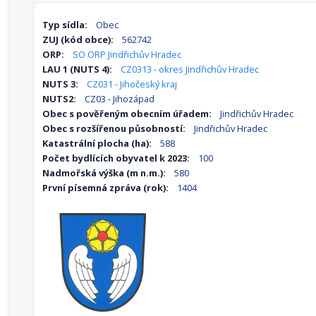
Typ sídla:
Obec
ZUJ (kód obce):
562742
ORP:
SO ORP Jindřichův Hradec
LAU 1 (NUTS 4):
CZ0313 - okres Jindřichův Hradec
NUTS 3:
CZ031 - Jihočeský kraj
NUTS2:
CZ03 - Jihozápad
Obec s pověřeným obecním úřadem:
Jindřichův Hradec
Obec s rozšířenou působností:
Jindřichův Hradec
Katastrální plocha (ha):
588
Počet bydlících obyvatel k 2023:
100
Nadmořská výška (m n.m.):
580
První písemná zpráva (rok):
1404