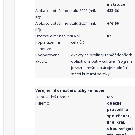
instituce
Alokace dotačního titulu 2023 (mil.
633.66
Kč):
Alokace dotačního titulu 2024 (mil.
646.66
Kč):
Územní dimenze ANO/NE:
ne
Popis územní
celá ČR
dimenze:
Podporované
Aktivity se prolínají téměř do všech
aktivity:
oblastí činností v kultuře. Program
je významným nástrojem plnění
státní kulturní politiky.
Veřejné informační služby knihoven.
Odpovědný rezort:
MK
Příjemci:
obecně
prospěšná
společnost ,
jiné, kraj,
obec, veřejná
výzkumná