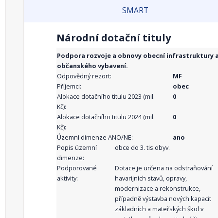
SMART
Národní dotační tituly
Podpora rozvoje a obnovy obecní infrastruktury 
občanského vybavení.
Odpovědný rezort:
MF
Příjemci:
obec
Alokace dotačního titulu 2023 (mil.
0
Kč):
Alokace dotačního titulu 2024 (mil.
0
Kč):
Územní dimenze ANO/NE:
ano
Popis územní
obce do 3. tis.obyv.
dimenze:
Podporované
Dotace je určena na odstraňování
aktivity:
havarijních stavů, opravy,
modernizace a rekonstrukce,
případně výstavba nových kapacit
základních a mateřských škol v