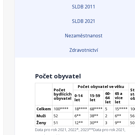
SLDB 2011
SLDB 2021
Nezaměstnanost
Zdravotnictví
Počet obyvatel
Počet obyvatel ve věku
Počet
St
60-
65 a
bydlících
st
0-14
15-59
64
více
obyvatel
ob
let
let
let
let
Celkem
100
**
**
18
**
**
68
**
**
5
15
**
**
10
Muži
52
6
*
*
38
*
*
2
6
*
*
56
Ženy
51
12
*
*
30
*
*
3
9
*
*
50
Data pro rok 2021, 2022*, 2023**
Data pro rok 2021,