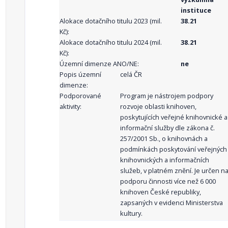
instituce
Alokace dotačního titulu 2023 (mil.
38.21
Kč):
Alokace dotačního titulu 2024 (mil.
38.21
Kč):
Územní dimenze ANO/NE:
ne
Popis územní
celá ČR
dimenze:
Podporované
Program je nástrojem podpory
aktivity:
rozvoje oblasti knihoven,
poskytujících veřejné knihovnické a
informační služby dle zákona č.
257/2001 Sb., o knihovnách a
podmínkách poskytování veřejných
knihovnických a informačních
služeb, v platném znění. Je určen n
podporu činnosti více než 6 000
knihoven České republiky,
zapsaných v evidenci Ministerstva
kultury.