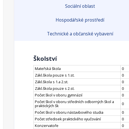
Sociální oblast
Hospodářské prostředí
Technické a občanské vybavení
Školství
Mateřská škola
0
Zákl.škola pouze s 1.st.
0
Zákl.škola s 1.a 2.st.
0
Zákl.škola pouze s 2.st.
0
Počet škol v oboru gymnázií
0
Počet škol v oboru středních odborných škol a
0
praktických šk
Počet škol v oboru nástavbového studia
0
Počet středisek praktického vyučování
0
Konzervatoře
0