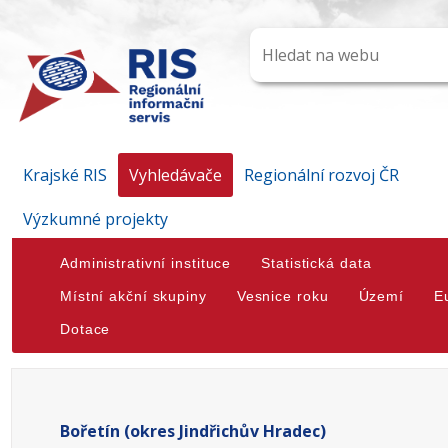
Krajské RIS
Vyhledávače
Regionální rozvoj ČR
Výzkumné projekty
Administrativní instituce
Statistická data
Místní akční skupiny
Vesnice roku
Území
E
Dotace
Bořetín (okres Jindřichův Hradec)