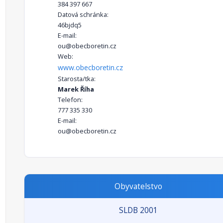
384 397 667
Datová schránka:
46bjdq5
E-mail:
ou@obecboretin.cz
Web:
www.obecboretin.cz
Starosta/tka:
Marek Říha
Telefon:
777 335 330
E-mail:
ou@obecboretin.cz
Obyvatelstvo
SLDB 2001