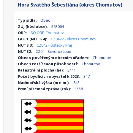
Hora Svatého Šebestiána (okres Chomutov)
Typ sídla:
Obec
ZUJ (kód obce):
563064
ORP:
SO ORP Chomutov
LAU 1 (NUTS 4):
CZ0422 - okres Chomutov
NUTS 3:
CZ042 - Ústecký kraj
NUTS2:
CZ04 - Severozápad
Obec s pověřeným obecním úřadem:
Chomutov
Obec s rozšířenou působností:
Chomutov
Katastrální plocha (ha):
3441
Počet bydlících obyvatel k 2023:
347
Nadmořská výška (m n.m.):
843
První písemná zpráva (rok):
1558