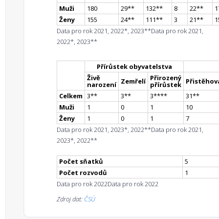
Muži
180
29
*
*
132
*
*
8
22
*
*
1
Ženy
155
24
*
*
111
*
*
3
21
*
*
1
Data pro rok 2021, 2022*, 2023**
Data pro rok 2021,
2022*, 2023**
Přírůstek obyvatelstva
Živě
Přirozený
Zemřelí
Přistěhova
narození
přírůstek
Celkem
3
*
*
3
*
*
3
**
**
31
*
*
Muži
1
0
1
10
Ženy
1
0
1
7
Data pro rok 2021, 2023*, 2022**
Data pro rok 2021,
2023*, 2022**
Počet sňatků
5
Počet rozvodů
1
Data pro rok 2022
Data pro rok 2022
Zdroj dat:
ČSÚ