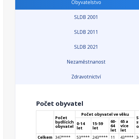
Obyvatelstvo
SLDB 2001
SLDB 2011
SLDB 2021
Nezaměstnanost
Zdravotnictví
Počet obyvatel
Počet obyvatel ve věku
Počet
S
60-
65 a
bydlících
s
0-14
15-59
64
více
obyvatel
o
let
let
let
let
Celkem
347
**
**
53
**
**
243
**
**
11
43
**
**
3