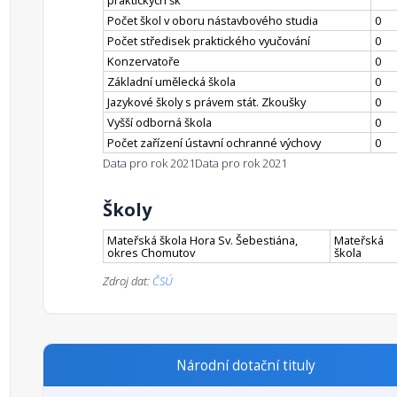
praktických šk
Počet škol v oboru nástavbového studia
0
Počet středisek praktického vyučování
0
Konzervatoře
0
Základní umělecká škola
0
Jazykové školy s právem stát. Zkoušky
0
Vyšší odborná škola
0
Počet zařízení ústavní ochranné výchovy
0
Data pro rok 2021
Data pro rok 2021
Školy
Mateřská škola Hora Sv. Šebestiána,
Mateřská
okres Chomutov
škola
Zdroj dat:
ČSÚ
Národní dotační tituly