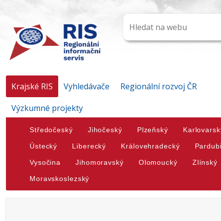
Krajské RIS
Vyhledávače
Regionální rozvoj ČR
Výzkumné projekty
Středočeský
Jihočeský
Plzeňský
Karlovarsk
Ústecký
Liberecký
Královehradecký
Pardub
Vysočina
Jihomoravský
Olomoucký
Zlínský
Moravskoslezský