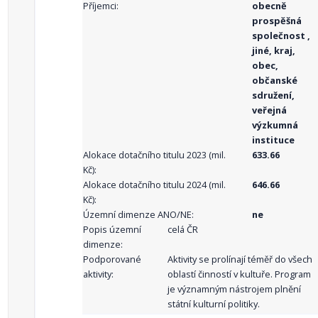
Příjemci:
obecně
prospěšná
společnost ,
jiné, kraj,
obec,
občanské
sdružení,
veřejná
výzkumná
instituce
Alokace dotačního titulu 2023 (mil.
633.66
Kč):
Alokace dotačního titulu 2024 (mil.
646.66
Kč):
Územní dimenze ANO/NE:
ne
Popis územní
celá ČR
dimenze:
Podporované
Aktivity se prolínají téměř do všech
aktivity:
oblastí činností v kultuře. Program
je významným nástrojem plnění
státní kulturní politiky.