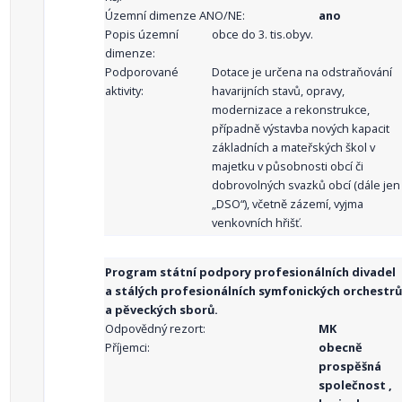
Územní dimenze ANO/NE:
ano
Popis územní
obce do 3. tis.obyv.
dimenze:
Podporované
Dotace je určena na odstraňování
aktivity:
havarijních stavů, opravy,
modernizace a rekonstrukce,
případně výstavba nových kapacit
základních a mateřských škol v
majetku v působnosti obcí či
dobrovolných svazků obcí (dále jen
„DSO“), včetně zázemí, vyjma
venkovních hřišť.
Program státní podpory profesionálních divadel
a stálých profesionálních symfonických orchestrů
a pěveckých sborů.
Odpovědný rezort:
MK
Příjemci:
obecně
prospěšná
společnost ,