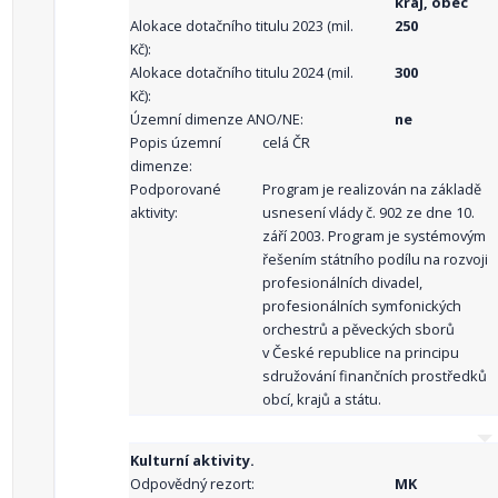
kraj, obec
Alokace dotačního titulu 2023 (mil.
250
Kč):
Alokace dotačního titulu 2024 (mil.
300
Kč):
Územní dimenze ANO/NE:
ne
Popis územní
celá ČR
dimenze:
Podporované
Program je realizován na základě
aktivity:
usnesení vlády č. 902 ze dne 10.
září 2003. Program je systémovým
řešením státního podílu na rozvoji
profesionálních divadel,
profesionálních symfonických
orchestrů a pěveckých sborů
v České republice na principu
sdružování finančních prostředků
obcí, krajů a státu.
Kulturní aktivity.
Odpovědný rezort:
MK