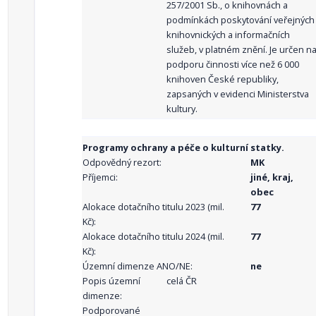
257/2001 Sb., o knihovnách a
podmínkách poskytování veřejných
knihovnických a informačních
služeb, v platném znění. Je určen n
podporu činnosti více než 6 000
knihoven České republiky,
zapsaných v evidenci Ministerstva
kultury.
Programy ochrany a péče o kulturní statky.
Odpovědný rezort:
MK
Příjemci:
jiné, kraj,
obec
Alokace dotačního titulu 2023 (mil.
77
Kč):
Alokace dotačního titulu 2024 (mil.
77
Kč):
Územní dimenze ANO/NE:
ne
Popis územní
celá ČR
dimenze:
Podporované