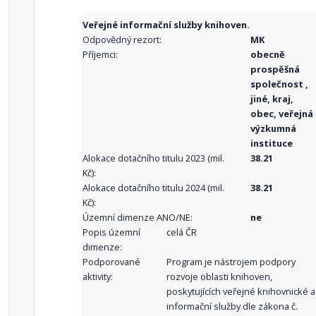
Veřejné informační služby knihoven.
Odpovědný rezort:
MK
Příjemci:
obecně
prospěšná
společnost ,
jiné, kraj,
obec, veřejná
výzkumná
instituce
Alokace dotačního titulu 2023 (mil.
38.21
Kč):
Alokace dotačního titulu 2024 (mil.
38.21
Kč):
Územní dimenze ANO/NE:
ne
Popis územní
celá ČR
dimenze:
Podporované
Program je nástrojem podpory
aktivity:
rozvoje oblasti knihoven,
poskytujících veřejné knihovnické a
informační služby dle zákona č.