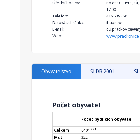
Úřední hodiny:
Po 8:00 - 16:00, Út,
17:00
Telefon:
416 539 091
Datová schránka:
ihabscw
E-mail:
ou.prackovice@m
Web:
www.prackovice-
Obyvatelstvo
SLDB 2001
SL
Počet obyvatel
Počet bydlících obyvatel
Celkem
640
**
**
Muži
322