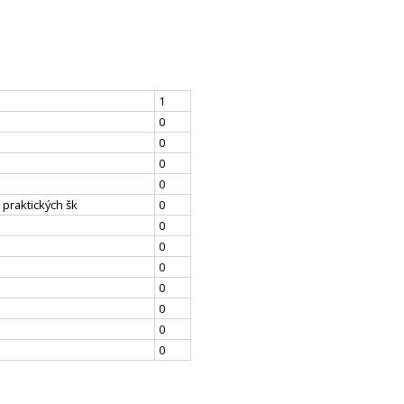
1
0
0
0
0
 praktických šk
0
0
0
0
0
0
0
0