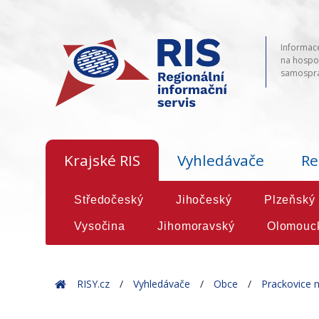
Informace
na hospod
samosprá
Krajské RIS
Vyhledávače
Re
Středočeský
Jihočeský
Plzeňský
Vysočina
Jihomoravský
Olomouc
Home
RISY.cz
Vyhledávače
Obce
Prackovice