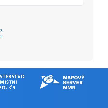
ČR
ČR