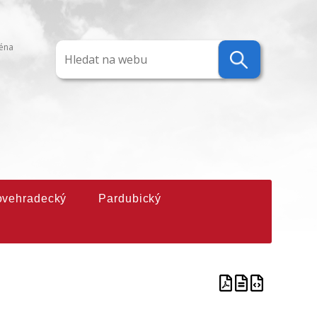
ména
ovehradecký
Pardubický