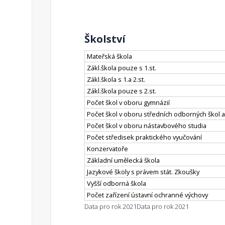
Školství
Mateřská škola
Zákl.škola pouze s 1.st.
Zákl.škola s 1.a 2.st.
Zákl.škola pouze s 2.st.
Počet škol v oboru gymnázií
Počet škol v oboru středních odborných škol a
Počet škol v oboru nástavbového studia
Počet středisek praktického vyučování
Konzervatoře
Základní umělecká škola
Jazykové školy s právem stát. Zkoušky
Vyšší odborná škola
Počet zařízení ústavní ochranné výchovy
Data pro rok 2021
Data pro rok 2021