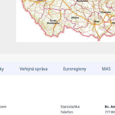
tky
Veřejná správa
Euroregiony
MAS
abem
Starosta/tka:
Bc. A
Telefon:
777 89