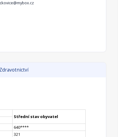
ackovice@mybox.cz
Zdravotnictví
Střední stav obyvatel
640
**
**
321