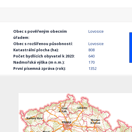
Obec s pověřeným obecním
Lovosice
úřadem:
Obec s rozšířenou působností:
Lovosice
Katastrální plocha (ha):
808
Počet bydlících obyvatel k 2023:
640
Nadmořská výška (m n.m.):
170
První písemná zpráva (rok):
1352