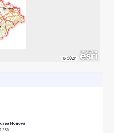
ndrea Honová
1 286