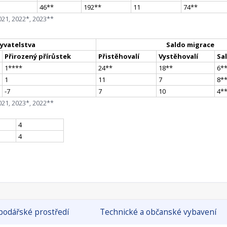
46
*
*
192
*
*
11
74
*
*
021, 2022*, 2023**
yvatelstva
Saldo migrace
Přirozený přírůstek
Přistěhovalí
Vystěhovalí
Sa
1
**
**
24
*
*
18
*
*
6
*
1
11
7
8
*
-7
7
10
4
*
021, 2023*, 2022**
4
4
odářské prostředí
Technické a občanské vybavení