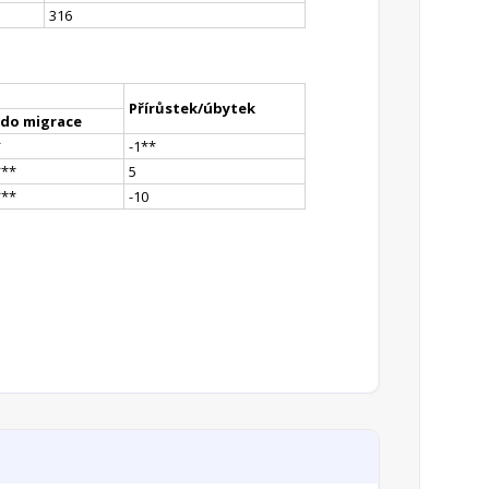
316
Přírůstek/úbytek
ldo migrace
*
-1
*
*
*
**
5
*
**
-10