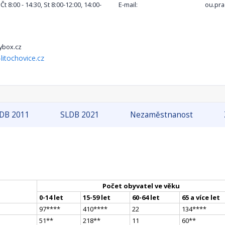
 Čt 8:00 - 14:30, St 8:00-12:00, 14:00-
E-mail:
ou.pr
ybox.cz
litochovice.cz
DB 2011
SLDB 2021
Nezaměstnanost
Počet obyvatel ve věku
0-14 let
15-59 let
60-64 let
65 a více let
97
**
**
410
**
**
22
134
**
**
51
*
*
218
*
*
11
60
*
*