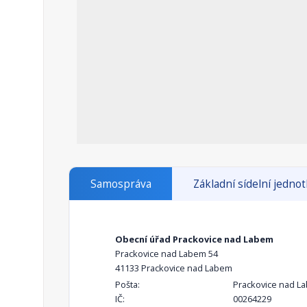
Samospráva
Základní sídelní jedno
Obecní úřad Prackovice nad Labem
Prackovice nad Labem 54
41133 Prackovice nad Labem
Pošta:
Prackovice nad L
IČ:
00264229