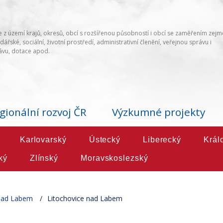
 z území krajů, okresů, obcí s rozšířenou působností i obcí se zaměřením zej
ářské, sociální, životní prostředí, administrativní členění, veřejnou správu i
vu, dotace apod.
gionální rozvoj ČR
Výzkumné projekty
Karlovarský
Ústecký
Liberecký
Král
ký
Zlínský
Moravskoslezský
 nad Labem
Litochovice nad Labem