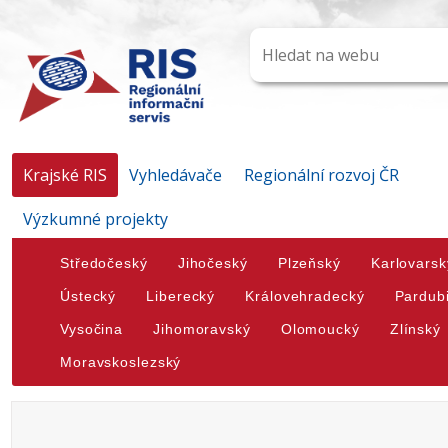
Krajské RIS
Vyhledávače
Regionální rozvoj ČR
Výzkumné projekty
Středočeský
Jihočeský
Plzeňský
Karlovarsk
Ústecký
Liberecký
Královehradecký
Pardub
Vysočina
Jihomoravský
Olomoucký
Zlínský
Moravskoslezský