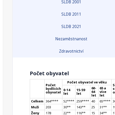
SLDB 2001
SLDB 2011
SLDB 2021
Nezaměstnanost
Zdravotnictví
Počet obyvatel
Počet obyvatel ve věku
Počet
S
60-
65 a
bydlících
s
0-14
15-59
64
více
obyvatel
o
let
let
let
let
Celkem
364
**
**
52
**
**
259
**
**
40
65
**
**
3
Muži
203
30
*
*
143
*
*
25
31
*
*
1
Ženy
178
22
*
*
116
*
*
15
34
*
*
1