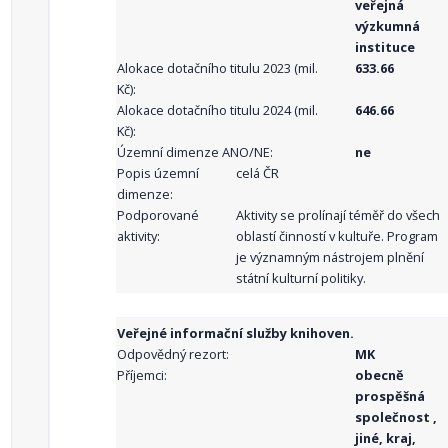
veřejná
výzkumná
instituce
Alokace dotačního titulu 2023 (mil.
633.66
Kč):
Alokace dotačního titulu 2024 (mil.
646.66
Kč):
Územní dimenze ANO/NE:
ne
Popis územní
celá ČR
dimenze:
Podporované
Aktivity se prolínají téměř do všech
aktivity:
oblastí činností v kultuře. Program
je významným nástrojem plnění
státní kulturní politiky.
Veřejné informační služby knihoven.
Odpovědný rezort:
MK
Příjemci:
obecně
prospěšná
společnost ,
jiné, kraj,