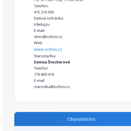
Telefon:
415 216 005
Datová schránka:
n9ebqzu
E-mail:
obec@ocihov.cz
Web:
www.ocihov.cz
Starosta/tka:
Denisa Štecherová
Telefon:
776 800 410
E-mail:
starostka@ocihov.cz
Obyvatelstvo