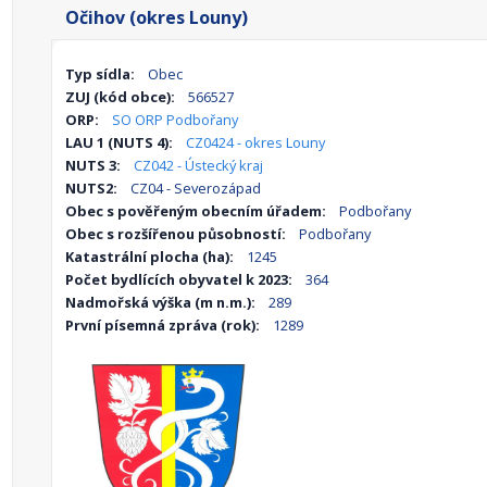
Očihov (okres Louny)
Typ sídla:
Obec
ZUJ (kód obce):
566527
ORP:
SO ORP Podbořany
LAU 1 (NUTS 4):
CZ0424 - okres Louny
NUTS 3:
CZ042 - Ústecký kraj
NUTS2:
CZ04 - Severozápad
Obec s pověřeným obecním úřadem:
Podbořany
Obec s rozšířenou působností:
Podbořany
Katastrální plocha (ha):
1245
Počet bydlících obyvatel k 2023:
364
Nadmořská výška (m n.m.):
289
První písemná zpráva (rok):
1289