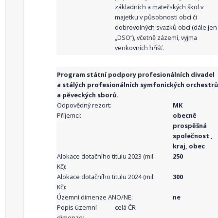
základních a mateřských škol v
majetku v působnosti obcí či
dobrovolných svazků obcí (dále jen
„DSO“), včetně zázemí, vyjma
venkovních hřišť.
Program státní podpory profesionálních divadel
a stálých profesionálních symfonických orchestrů
a pěveckých sborů.
Odpovědný rezort:
MK
Příjemci:
obecně
prospěšná
společnost ,
kraj, obec
Alokace dotačního titulu 2023 (mil.
250
Kč):
Alokace dotačního titulu 2024 (mil.
300
Kč):
Územní dimenze ANO/NE:
ne
Popis územní
celá ČR
dimenze: