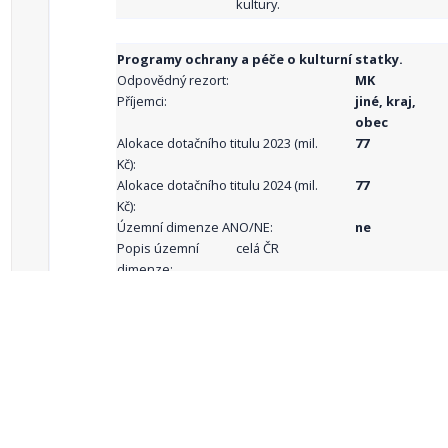
kultury.
Programy ochrany a péče o kulturní statky.
Odpovědný rezort:
MK
Příjemci:
jiné, kraj,
obec
Alokace dotačního titulu 2023 (mil.
77
Kč):
Alokace dotačního titulu 2024 (mil.
77
Kč):
Územní dimenze ANO/NE:
ne
Popis územní
celá ČR
dimenze:
Podporované
aktivity:
celkový počet záznamů: 71
1
2
3
4
5
…