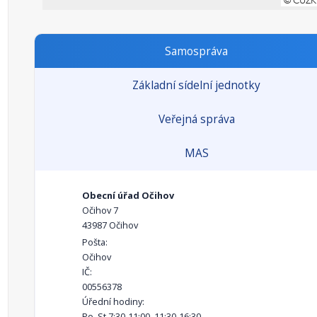
Samospráva
Základní sídelní jednotky
Veřejná správa
MAS
Obecní úřad Očihov
Očihov 7
43987 Očihov
Pošta:
Očihov
IČ:
00556378
Úřední hodiny:
Po, St 7:30-11:00, 11:30-16:30