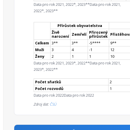
Data pro rok 2021, 2022*, 2023**
Data pro rok 2021,
2022*, 2023**
Přírůstek obyvatelstva
Živě
Přirozený
Zemřelí
Přistěhova
narození
přírůstek
Celkem
3
*
*
3
*
*
-5
**
**
9
*
*
Muži
3
4
-1
12
Ženy
2
1
1
10
Data pro rok 2021, 2023*, 2022**
Data pro rok 2021,
2023*, 2022**
Počet sňatků
2
Počet rozvodů
1
Data pro rok 2022
Data pro rok 2022
Zdroj dat:
ČSÚ