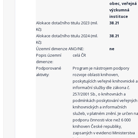
obec, veřejná
výzkumná
instituce
Alokace dotačního titulu 2023 (mil.
38.21
Kč):
Alokace dotačního titulu 2024 (mil.
38.21
Kč):
Územní dimenze ANO/NE:
ne
Popis územní
celá ČR
dimenze:
Podporované
Program je nástrojem podpory
aktivity:
rozvoje oblasti knihoven,
poskytujících veřejné knihovnické a
informační služby dle zákona č.
257/2001 Sb., o knihovnách a
podmínkách poskytování veřejných
knihovnických a informačních
služeb, v platném znění. Je určen n
podporu činnosti více než 6 000
knihoven České republiky,
zapsaných v evidenci Ministerstva