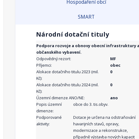
Hospodaření obcí
SMART
Národní dotační tituly
Podpora rozvoje a obnovy obecní infrastruktury 
občanského vybavení.
Odpovědný rezort:
MF
Příjemci:
obec
Alokace dotačního titulu 2023 (mil.
0
Kč):
Alokace dotačního titulu 2024 (mil.
0
Kč):
Územní dimenze ANO/NE:
ano
Popis územní
obce do 3. tis.obyv.
dimenze:
Podporované
Dotace je určena na odstraňování
aktivity:
havarijních stavů, opravy,
modernizace a rekonstrukce,
případně výstavba nových kapacit