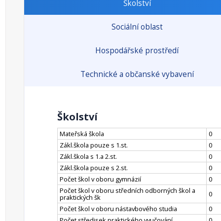
Školství
Sociální oblast
Hospodářské prostředí
Technické a občanské vybavení
Školství
Mateřská škola
0
Zákl.škola pouze s 1.st.
0
Zákl.škola s 1.a 2.st.
0
Zákl.škola pouze s 2.st.
0
Počet škol v oboru gymnázií
0
Počet škol v oboru středních odborných škol a
0
praktických šk
Počet škol v oboru nástavbového studia
0
Počet středisek praktického vyučování
0