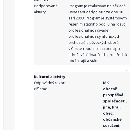
Podporované
Program je realizován na základě
aktivity:
usnesení vlády č. 902 ze dne 10.
září 2003. Program je systémovým
řešením státního podílu na rozvoji
profesionálních divadel,
profesionálních symfonických
orchestrů a pěveckých sborů
v České republice na principu
sdružování finančních prostředků
obcí, krajů a státu.
Kulturní aktivity.
Odpovědný rezort:
MK
Příjemci:
obecně
prospěšná
společnost ,
jiné, kraj,
obec,
občanské
sdružení,